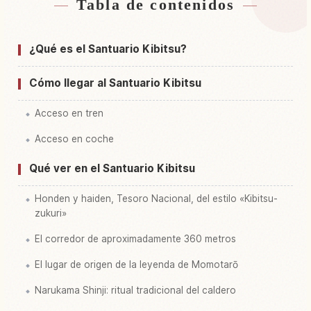
Tabla de contenidos
Buscar alojamiento cerca de Santuario Kibitsu
↗
Jinja
¿Qué es el Santuario Kibitsu?
Buscar experiencias en Santuario Kibitsu Jinja
↗
Cómo llegar al Santuario Kibitsu
Acceso en tren
Acceso en coche
Qué ver en el Santuario Kibitsu
Honden y haiden, Tesoro Nacional, del estilo «Kibitsu-
zukuri»
El corredor de aproximadamente 360 metros
El lugar de origen de la leyenda de Momotarō
Narukama Shinji: ritual tradicional del caldero