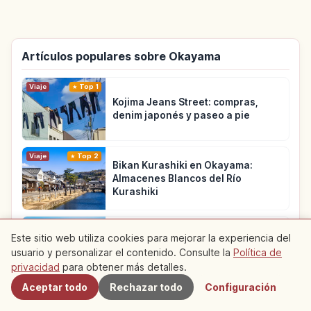
Artículos populares sobre Okayama
Viaje
Top 1
Kojima Jeans Street: compras,
denim japonés y paseo a pie
Viaje
Top 2
Bikan Kurashiki en Okayama:
Almacenes Blancos del Río
Kurashiki
Viaje
Top 3
Este sitio web utiliza cookies para mejorar la experiencia del
Guía de Venus Road en Kuroshima:
usuario y personalizar el contenido. Consulte la
Política de
Cercanos
arena en marea baja
privacidad
para obtener más detalles.
Aceptar todo
Rechazar todo
Configuración
Ver más artículos sobre Okayama
→