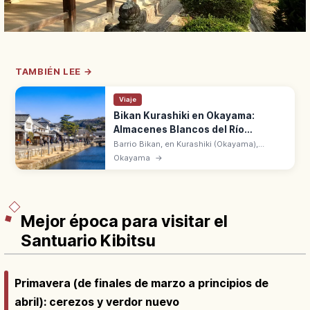
TAMBIÉN LEE →
Viaje
Bikan Kurashiki en Okayama:
Almacenes Blancos del Río
Kurashiki
Barrio Bikan, en Kurashiki (Okayama),
conserva almacenes blancos y muros
Okayama
→
namako junto al río Kurashiki. Antiguo
tenryō del shogunato con el Museo de Arte
Ohara.
Mejor época para visitar el
Santuario Kibitsu
Primavera (de finales de marzo a principios de
abril): cerezos y verdor nuevo