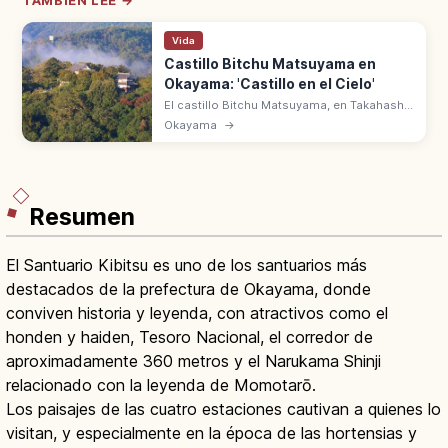
TAMBIÉN LEE →
Vida
Castillo Bitchu Matsuyama en
Okayama: 'Castillo en el Cielo'
El castillo Bitchu Matsuyama, en Takahashi
(Okayama) a 430 m, es uno de los 12
Okayama
→
castillos originales y el único de montaña
con tenshu original. Mar de nubes.
Resumen
El Santuario Kibitsu es uno de los santuarios más
destacados de la prefectura de Okayama, donde
conviven historia y leyenda, con atractivos como el
honden y haiden, Tesoro Nacional, el corredor de
aproximadamente 360 metros y el Narukama Shinji
relacionado con la leyenda de Momotarō.
Los paisajes de las cuatro estaciones cautivan a quienes lo
visitan, y especialmente en la época de las hortensias y