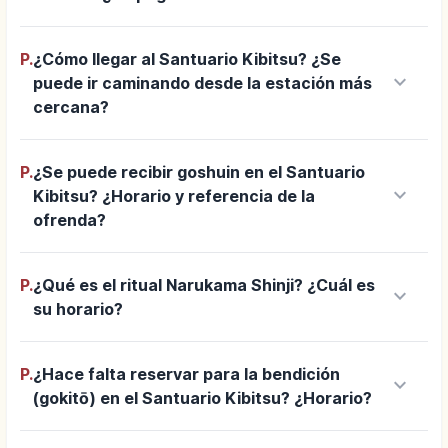
P.
¿Cómo llegar al Santuario Kibitsu? ¿Se
keyboard_arrow_down
puede ir caminando desde la estación más
cercana?
P.
¿Se puede recibir goshuin en el Santuario
keyboard_arrow_down
Kibitsu? ¿Horario y referencia de la
ofrenda?
P.
¿Qué es el ritual Narukama Shinji? ¿Cuál es
keyboard_arrow_down
su horario?
P.
¿Hace falta reservar para la bendición
keyboard_arrow_down
(gokitō) en el Santuario Kibitsu? ¿Horario?