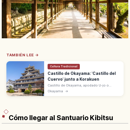
TAMBIÉN LEE →
Cultura Tradicional
Castillo de Okayama: 'Castillo del
Cuervo' junto a Korakuen
Castillo de Okayama, apodado U-jo o
'Castillo del Cuervo' por sus muros negros,
Okayama
→
lo mandó construir Ukita Hideie en 1597.
Reconstruido en 1966, junto a Korakuen.
Cómo llegar al Santuario Kibitsu