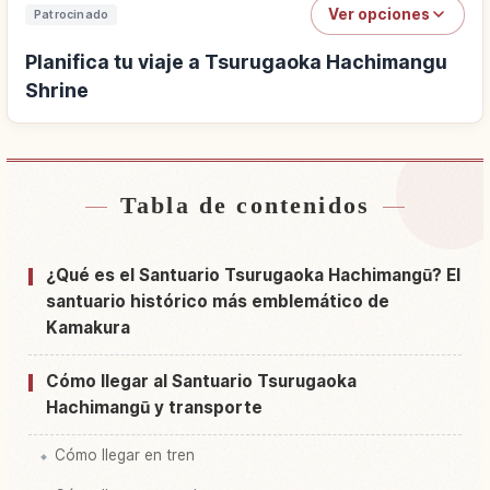
Ver opciones
Patrocinado
Planifica tu viaje a Tsurugaoka Hachimangu
Shrine
Tabla de contenidos
Buscar alojamiento cerca de Tsurugaoka
↗
Hachimangu Shrine
¿Qué es el Santuario Tsurugaoka Hachimangū? El
Buscar experiencias en Tsurugaoka
santuario histórico más emblemático de
↗
Hachimangu Shrine
Kamakura
Cómo llegar al Santuario Tsurugaoka
Hachimangū y transporte
Cómo llegar en tren