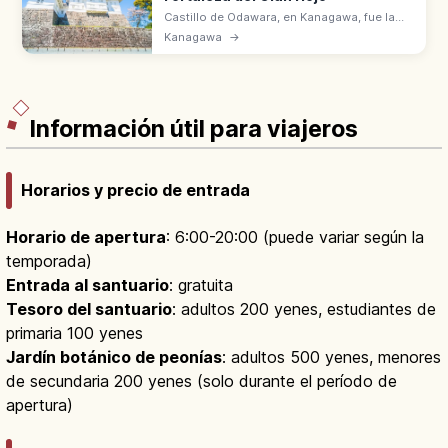
Castillo de Odawara, en Kanagawa, fue la
fortaleza del clan Hojo durante 5
Kanagawa
→
generaciones. 9 km de defensa perimetral
en 1590. Torre reconstruida en 1960.
Información útil para viajeros
Horarios y precio de entrada
Horario de apertura
: 6:00-20:00 (puede variar según la
temporada)
Entrada al santuario
: gratuita
Tesoro del santuario
: adultos 200 yenes, estudiantes de
primaria 100 yenes
Jardín botánico de peonías
: adultos 500 yenes, menores
de secundaria 200 yenes (solo durante el período de
apertura)