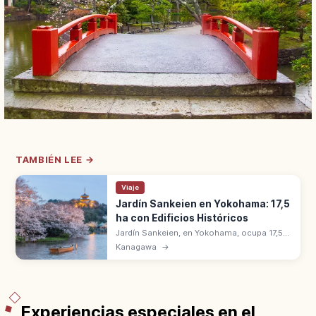
TAMBIÉN LEE →
Viaje
Jardín Sankeien en Yokohama: 17,5
ha con Edificios Históricos
Jardín Sankeien, en Yokohama, ocupa 17,5
hectáreas con edificios históricos
Kanagawa
→
trasladados de todo Japón. Creado por
Hara Tomitaro 'Sankei', empresario de la
seda.
Experiencias especiales en el