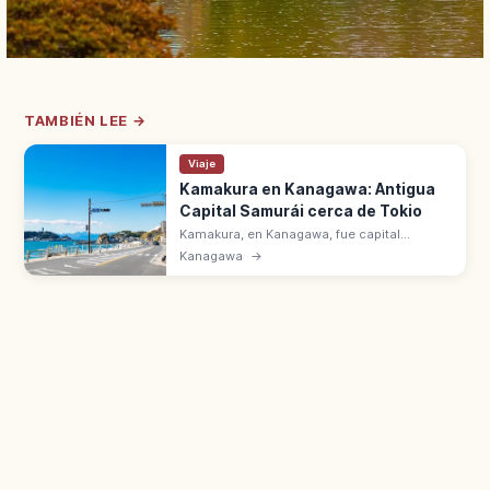
TAMBIÉN LEE →
Viaje
Kamakura en Kanagawa: Antigua
Capital Samurái cerca de Tokio
Kamakura, en Kanagawa, fue capital
samurái de Minamoto no Yoritomo. A 1 h en
Kanagawa
→
JR Yokosuka desde la estación de Tokio, o
25 min desde Yokohama. Gran Buda.