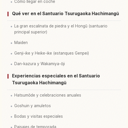
Cómo llegar en coche
Qué ver en el Santuario Tsurugaoka Hachimangū
La gran escalinata de piedra y el Hongū (santuario
principal superior)
Maiden
Genji-ike y Heike-ike (estanques Genpei)
Dan-kazura y Wakamiya-ōji
Experiencias especiales en el Santuario
Tsurugaoka Hachimangū
Hatsumōde y celebraciones anuales
Goshuin y amuletos
Bodas y visitas especiales
Paisajes de temporada