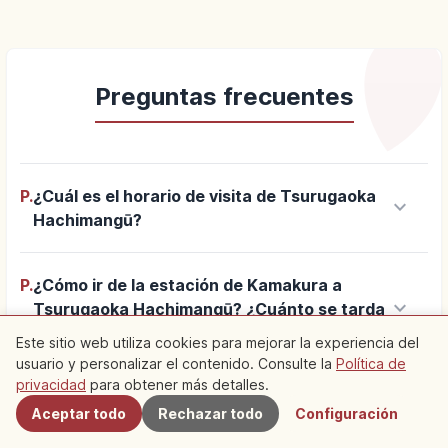
Preguntas frecuentes
P.
¿Cuál es el horario de visita de Tsurugaoka
keyboard_arrow_down
Hachimangū?
P.
¿Cómo ir de la estación de Kamakura a
keyboard_arrow_down
Tsurugaoka Hachimangū? ¿Cuánto se tarda
a pie?
Este sitio web utiliza cookies para mejorar la experiencia del
usuario y personalizar el contenido. Consulte la
Política de
Cercanos
privacidad
para obtener más detalles.
P.
¿Cuál es el horario y la entrada del Museo
keyboard_arrow_down
Aceptar todo
Rechazar todo
Configuración
del Tesoro de Tsurugaoka Hachimangū?