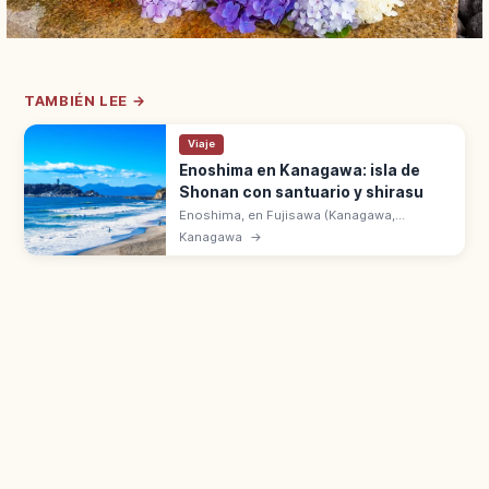
TAMBIÉN LEE →
Viaje
Enoshima en Kanagawa: isla de
Shonan con santuario y shirasu
Enoshima, en Fujisawa (Kanagawa,
Shonan), tiene el santuario Enoshima Jinja,
Kanagawa
→
miradores y bol de shirasu. A 50 min de la
estación de Tokio por JR Tokaido.