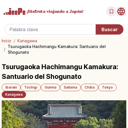
¡Disfruta
viajando a Japón!
Inicio
/
Kanagawa
Tsurugaoka Hachimangu Kamakura: Santuario del
/
Shogunato
Tsurugaoka Hachimangu Kamakura:
Santuario del Shogunato
Ibaraki
Tochigi
Gunma
Saitama
Chiba
Tokyo
Kanagawa