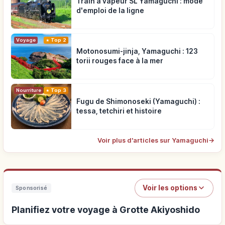
Train à vapeur SL Yamaguchi : mode
d'emploi de la ligne
Voyage
Top 2
Motonosumi-jinja, Yamaguchi : 123
torii rouges face à la mer
Nourriture
Top 3
Fugu de Shimonoseki (Yamaguchi) :
tessa, tetchiri et histoire
Voir plus d'articles sur Yamaguchi
→
Voir les options
Sponsorisé
Planifiez votre voyage à Grotte Akiyoshido