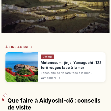
À LIRE AUSSI →
Voyage
Motonosumi-jinja, Yamaguchi : 123
torii rouges face à la mer
Sanctuaire de Nagato face à la mer
(Yamaguchi) : 123 torii vermillon, élu « plus
Yamaguchi
→
bel endroit » par CNN. Boîte à offrandes en
hauteur, près de Ryūgū no Shiofuki.
Que faire à Akiyoshi-dō : conseils
de visite