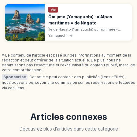
Vie
Ōmijima (Yamaguchi) : « Alpes
maritimes » de Nagato
Île de Nagato (Yamaguchi) surnommée «
Alpes maritimes » : falaises, grottes et
Yamaguchi
→
rochers sculptés. Croisière, sentiers, plongée
et snorkeling selon la saison.
※ Le contenu de l'article est basé sur des informations au moment de la
rédaction et peut différer de la situation actuelle. De plus, nous ne
garantissons pas l'exactitude et l'exhaustivité du contenu publié, merci de
votre compréhension.
Sponsorisé
Cet article peut contenir des publicités (liens affiliés) ;
nous pouvons percevoir une commission sur les réservations effectuées
via ces liens.
Articles connexes
Découvrez plus d'articles dans cette catégorie