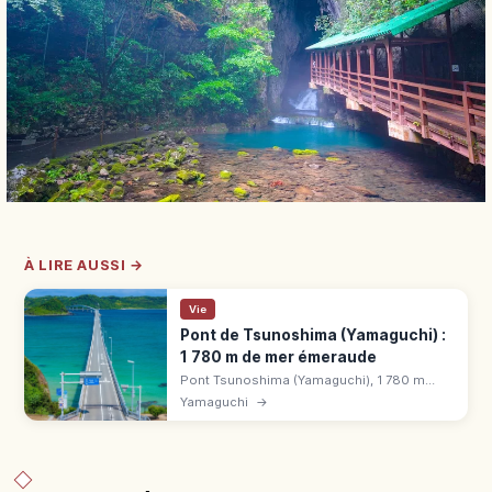
À LIRE AUSSI →
Vie
Pont de Tsunoshima (Yamaguchi) :
1 780 m de mer émeraude
Pont Tsunoshima (Yamaguchi), 1 780 m
gratuits sur la mer émeraude. Lieu de
Yamaguchi
→
tournage, parc Amagase, phare, bus depuis
JR Kottoi.