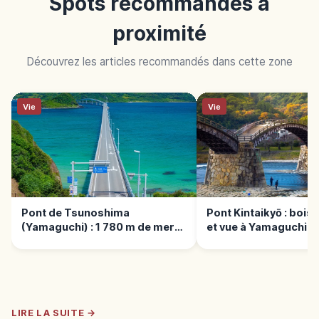
Spots recommandés à
proximité
Découvrez les articles recommandés dans cette zone
Vie
Vie
Pont de Tsunoshima
Pont Kintaikyō : bois,
(Yamaguchi) : 1 780 m de mer
et vue à Yamaguchi
émeraude
LIRE LA SUITE →