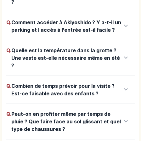
?
Q.
Comment accéder à Akiyoshido ? Y a-t-il un
keyboard_arrow_down
parking et l'accès à l'entrée est-il facile ?
Q.
Quelle est la température dans la grotte ?
keyboard_arrow_down
Une veste est-elle nécessaire même en été
?
Q.
Combien de temps prévoir pour la visite ?
keyboard_arrow_down
Est-ce faisable avec des enfants ?
Q.
Peut-on en profiter même par temps de
keyboard_arrow_down
pluie ? Que faire face au sol glissant et quel
type de chaussures ?