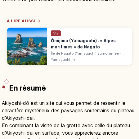
À LIRE AUSSI →
Vie
Ōmijima (Yamaguchi) : « Alpes
maritimes » de Nagato
Île de Nagato (Yamaguchi) surnommée «
Alpes maritimes » : falaises, grottes et
Yamaguchi
→
rochers sculptés. Croisière, sentiers,
plongée et snorkeling selon la saison.
En résumé
Akiyoshi-dō est un site qui vous permet de ressentir le
caractère mystérieux des paysages souterrains du plateau
d'Akiyoshi-dai.
En combinant la visite de la grotte avec celle du plateau
d'Akiyoshi-dai en surface, vous apprécierez encore