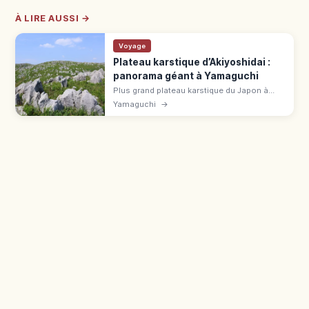
À LIRE AUSSI →
Voyage
Plateau karstique d’Akiyoshidai :
panorama géant à Yamaguchi
Plus grand plateau karstique du Japon à
Mine (Yamaguchi) : prairies de calcaire,
Yamaguchi
→
sentiers, ciel étoilé. Itinéraire avec
Akiyoshidō, accès voiture ou bus.