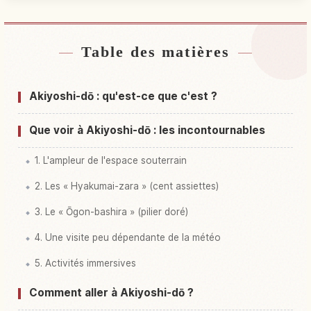
Table des matières
Hébergements près de Grotte Akiyoshido
↗
Activités à Grotte Akiyoshido
↗
Akiyoshi-dō : qu'est-ce que c'est ?
Que voir à Akiyoshi-dō : les incontournables
1. L'ampleur de l'espace souterrain
2. Les « Hyakumai-zara » (cent assiettes)
3. Le « Ōgon-bashira » (pilier doré)
4. Une visite peu dépendante de la météo
5. Activités immersives
Comment aller à Akiyoshi-dō ?