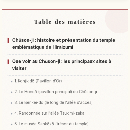
Table des matières
Hébergements près de Temple Chuson-ji
↗
Activités à Temple Chuson-ji
↗
Chūson-ji : histoire et présentation du temple
emblématique de Hiraizumi
Que voir au Chūson-ji : les principaux sites à
visiter
1. Konjikidō (Pavillon d'Or)
2. Le Hondō (pavillon principal) du Chūson-ji
3. Le Benkei-dō (le long de l'allée d'accès)
4. Randonnée sur l'allée Tsukimi-zaka
5. Le musée Sankōzō (trésor du temple)