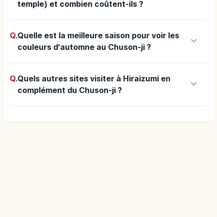
temple) et combien coûtent-ils ?
Q.
Quelle est la meilleure saison pour voir les
keyboard_arrow_down
couleurs d'automne au Chuson-ji ?
Q.
Quels autres sites visiter à Hiraizumi en
keyboard_arrow_down
complément du Chuson-ji ?