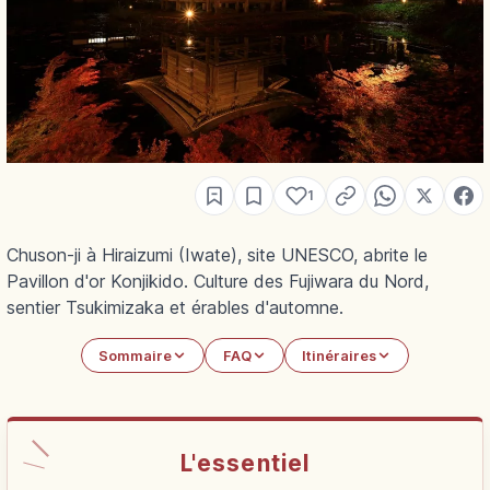
1
Chuson-ji à Hiraizumi (Iwate), site UNESCO, abrite le
Pavillon d'or Konjikido. Culture des Fujiwara du Nord,
sentier Tsukimizaka et érables d'automne.
Sommaire
FAQ
Itinéraires
L'essentiel