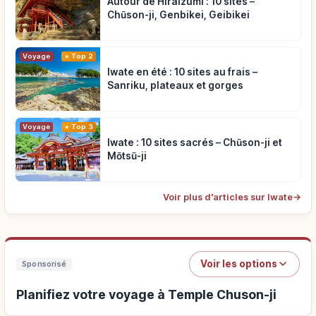
Autour de Hiraizumi : 10 sites –
Chūson-ji, Genbikei, Geibikei
Voyage
Top 2
Iwate en été : 10 sites au frais –
Sanriku, plateaux et gorges
Voyage
Top 3
Iwate : 10 sites sacrés – Chūson-ji et
Mōtsū-ji
Voir plus d'articles sur Iwate
→
Voir les options
Sponsorisé
Planifiez votre voyage à Temple Chuson-ji