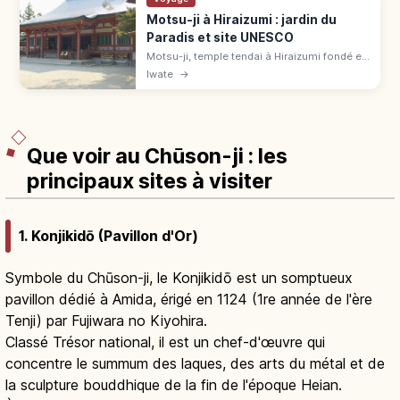
Motsu-ji à Hiraizumi : jardin du
Paradis et site UNESCO
Motsu-ji, temple tendai à Hiraizumi fondé en
850, est un site UNESCO. Jardin Jodo Teien
Iwate
→
autour de l'étang Oizumigaike (180 m), 700
¥, gare à 7 min à pied.
Que voir au Chūson-ji : les
principaux sites à visiter
1. Konjikidō (Pavillon d'Or)
Symbole du Chūson-ji, le Konjikidō est un somptueux
pavillon dédié à Amida, érigé en 1124 (1re année de l'ère
Tenji) par Fujiwara no Kiyohira.
Classé Trésor national, il est un chef-d'œuvre qui
concentre le summum des laques, des arts du métal et de
la sculpture bouddhique de la fin de l'époque Heian.