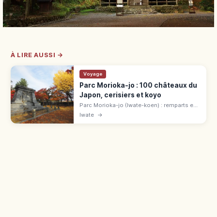
À LIRE AUSSI →
Voyage
Parc Morioka-jo : 100 châteaux du
Japon, cerisiers et koyo
Parc Morioka-jo (Iwate-koen) : remparts en
granit du château Nambu, parmi les 100
Iwate
→
châteaux remarquables du Japon. Cerisiers
fin avril, érables fin octobre.