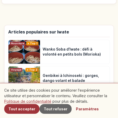
Articles populaires sur Iwate
Nourriture
Top 1
Wanko Soba d’Iwate : défi à
volonté en petits bols (Morioka)
Voyage
Top 2
Genbikei à Ichinoseki : gorges,
dango volant et balade
Ce site utilise des cookies pour améliorer l'expérience
utilisateur et personnaliser le contenu. Veuillez consulter la
À proximité
Voyage
Top 3
Politique de confidentialité
pour plus de détails.
Mont Hayachine à Iwate : sentiers,
fleurs alpines et accès
Tout accepter
Tout refuser
Paramètres