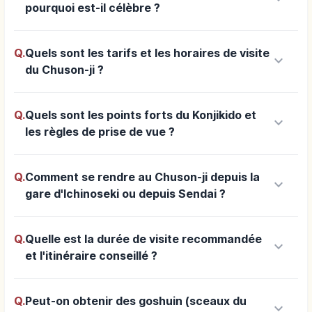
pourquoi est-il célèbre ?
Q.
Quels sont les tarifs et les horaires de visite
keyboard_arrow_down
du Chuson-ji ?
Q.
Quels sont les points forts du Konjikido et
keyboard_arrow_down
les règles de prise de vue ?
Q.
Comment se rendre au Chuson-ji depuis la
keyboard_arrow_down
gare d'Ichinoseki ou depuis Sendai ?
Q.
Quelle est la durée de visite recommandée
keyboard_arrow_down
et l'itinéraire conseillé ?
Q.
Peut-on obtenir des goshuin (sceaux du
keyboard_arrow_down