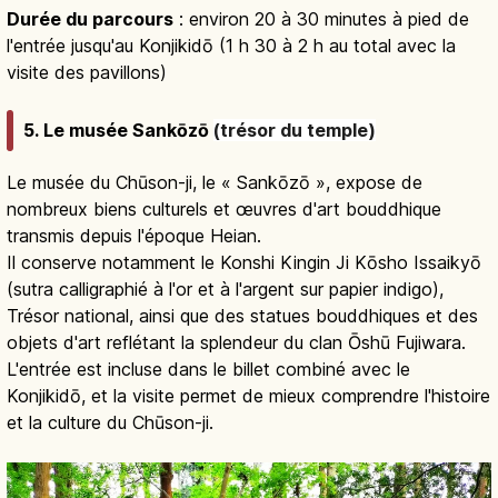
Durée du parcours
: environ 20 à 30 minutes à pied de
l'entrée jusqu'au Konjikidō (1 h 30 à 2 h au total avec la
visite des pavillons)
5. Le musée Sankōzō
(trésor du temple)
Le musée du Chūson-ji, le « Sankōzō », expose de
nombreux biens culturels et œuvres d'art bouddhique
transmis depuis l'époque Heian.
Il conserve notamment le Konshi Kingin Ji Kōsho Issaikyō
(sutra calligraphié à l'or et à l'argent sur papier indigo),
Trésor national, ainsi que des statues bouddhiques et des
objets d'art reflétant la splendeur du clan Ōshū Fujiwara.
L'entrée est incluse dans le billet combiné avec le
Konjikidō, et la visite permet de mieux comprendre l'histoire
et la culture du Chūson-ji.