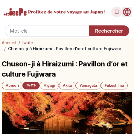
Profitez de votre
voyage au Japon !
Accueil
/
Iwate
/
Chuson-ji à Hiraizumi : Pavillon d’or et culture Fujiwara
Chuson-ji à Hiraizumi : Pavillon d’or et
culture Fujiwara
Iwate
Aomori
Miyagi
Akita
Yamagata
Fukushima