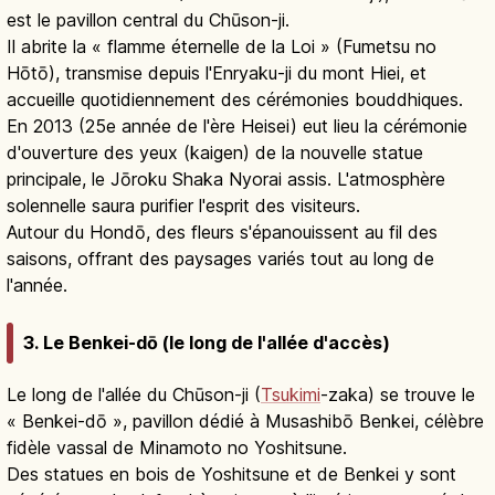
est le pavillon central du Chūson-ji.
Il abrite la « flamme éternelle de la Loi » (Fumetsu no
Hōtō), transmise depuis l'Enryaku-ji du mont Hiei, et
accueille quotidiennement des cérémonies bouddhiques.
En 2013 (25e année de l'ère Heisei) eut lieu la cérémonie
d'ouverture des yeux (kaigen) de la nouvelle statue
principale, le Jōroku Shaka Nyorai assis. L'atmosphère
solennelle saura purifier l'esprit des visiteurs.
Autour du Hondō, des fleurs s'épanouissent au fil des
saisons, offrant des paysages variés tout au long de
l'année.
3. Le Benkei-dō (le long de l'allée d'accès)
Le long de l'allée du Chūson-ji (
Tsukimi
-zaka) se trouve le
« Benkei-dō », pavillon dédié à Musashibō Benkei, célèbre
fidèle vassal de Minamoto no Yoshitsune.
Des statues en bois de Yoshitsune et de Benkei y sont