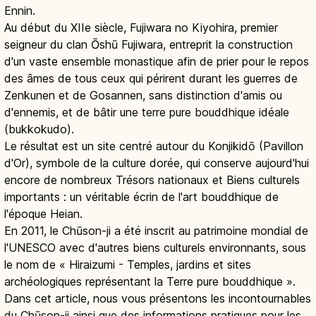
Ennin.
Au début du XIIe siècle, Fujiwara no Kiyohira, premier
seigneur du clan Ōshū Fujiwara, entreprit la construction
d'un vaste ensemble monastique afin de prier pour le repos
des âmes de tous ceux qui périrent durant les guerres de
Zenkunen et de Gosannen, sans distinction d'amis ou
d'ennemis, et de bâtir une terre pure bouddhique idéale
(bukkokudo).
Le résultat est un site centré autour du Konjikidō (Pavillon
d'Or), symbole de la culture dorée, qui conserve aujourd'hui
encore de nombreux Trésors nationaux et Biens culturels
importants : un véritable écrin de l'art bouddhique de
l'époque Heian.
En 2011, le Chūson-ji a été inscrit au patrimoine mondial de
l'UNESCO avec d'autres biens culturels environnants, sous
le nom de « Hiraizumi - Temples, jardins et sites
archéologiques représentant la Terre pure bouddhique ».
Dans cet article, nous vous présentons les incontournables
du Chūson-ji ainsi que des informations pratiques pour les