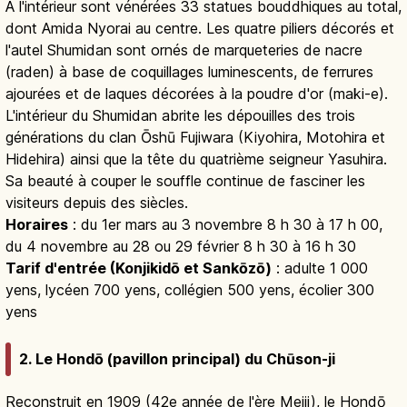
À l'intérieur sont vénérées 33 statues bouddhiques au total,
dont Amida Nyorai au centre. Les quatre piliers décorés et
l'autel Shumidan sont ornés de marqueteries de nacre
(raden) à base de coquillages luminescents, de ferrures
ajourées et de laques décorées à la poudre d'or (maki-e).
L'intérieur du Shumidan abrite les dépouilles des trois
générations du clan Ōshū Fujiwara (Kiyohira, Motohira et
Hidehira) ainsi que la tête du quatrième seigneur Yasuhira.
Sa beauté à couper le souffle continue de fasciner les
visiteurs depuis des siècles.
Horaires
: du 1er mars au 3 novembre 8 h 30 à 17 h 00,
du 4 novembre au 28 ou 29 février 8 h 30 à 16 h 30
Tarif d'entrée (Konjikidō et Sankōzō)
: adulte 1 000
yens, lycéen 700 yens, collégien 500 yens, écolier 300
yens
2. Le Hondō (pavillon principal) du Chūson-ji
Reconstruit en 1909 (42e année de l'ère Meiji), le Hondō