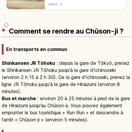
d'Iwate de l'ère Showa avec 7 fermes
Iwate
→
Magariya en chaume. Lié au Tono
Monogatari de Yanagita, 550 ¥, accès bus
25 min.
Comment se rendre au Chūson-ji ?
En transports en commun
Shinkansen JR Tōhoku
: depuis la gare de Tōkyō, prenez
le Shinkansen JR Tōhoku jusqu'à la gare d'Ichinoseki
(environ 2 h 15 à 2 h 30). De la gare d'Ichinoseki, prenez la
ligne JR Tōhoku jusqu'à la gare de Hiraizumi (environ 8
minutes).
Bus et marche
: environ 20 à 25 minutes à pied de la gare
de Hiraizumi jusqu'au Chūson-ji. Vous pouvez également
emprunter le bus touristique « Run Run » et descendre à
l'arrêt « Chūson-ji » (environ 5 minutes).