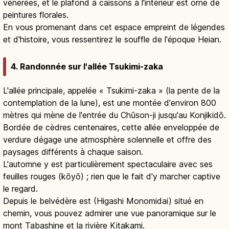
vénérées, et le plafond à caissons à l'intérieur est orné de
peintures florales.
En vous promenant dans cet espace empreint de légendes
et d'histoire, vous ressentirez le souffle de l'époque Heian.
4. Randonnée sur l'allée Tsukimi-zaka
L'allée principale, appelée « Tsukimi-zaka » (la pente de la
contemplation de la lune), est une montée d'environ 800
mètres qui mène de l'entrée du Chūson-ji jusqu'au Konjikidō.
Bordée de cèdres centenaires, cette allée enveloppée de
verdure dégage une atmosphère solennelle et offre des
paysages différents à chaque saison.
L'automne y est particulièrement spectaculaire avec ses
feuilles rouges (kōyō) ; rien que le fait d'y marcher captive
le regard.
Depuis le belvédère est (Higashi Monomidai) situé en
chemin, vous pouvez admirer une vue panoramique sur le
mont Tabashine et la rivière Kitakami.