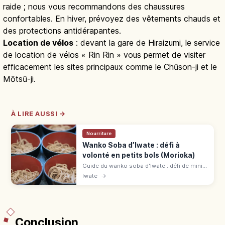
raide ; nous vous recommandons des chaussures
confortables. En hiver, prévoyez des vêtements chauds et
des protections antidérapantes.
Location de vélos
: devant la gare de Hiraizumi, le service
de location de vélos « Rin Rin » vous permet de visiter
efficacement les sites principaux comme le Chūson-ji et le
Mōtsū-ji.
À LIRE AUSSI →
Nourriture
Wanko Soba d’Iwate : défi à
volonté en petits bols (Morioka)
Guide du wanko soba d'Iwate : défi de mini-
bols à volonté, bonnes adresses comme
Iwate
→
Azumaya, Hatsukoma ou Yabuya, et
conseils pour profiter de l'expérience.
Conclusion