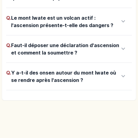
Q.
Le mont Iwate est un volcan actif :
keyboard_arrow_down
l'ascension présente-t-elle des dangers ?
Q.
Faut-il déposer une déclaration d'ascension
keyboard_arrow_down
et comment la soumettre ?
Q.
Y a-t-il des onsen autour du mont Iwate où
keyboard_arrow_down
se rendre après l'ascension ?