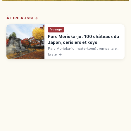
À LIRE AUSSI →
Voyage
Parc Morioka-jo : 100 châteaux du
Japon, cerisiers et koyo
Parc Morioka-jo (Iwate-koen) : remparts en
granit du château Nambu, parmi les 100
Iwate
→
châteaux remarquables du Japon. Cerisiers
fin avril, érables fin octobre.