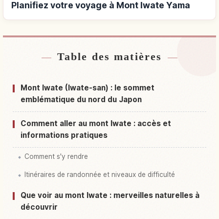
Planifiez votre voyage à Mont Iwate Yama
Table des matières
Hébergements près de Mont Iwate Yama
↗
Activités à Mont Iwate Yama
↗
Mont Iwate (Iwate-san) : le sommet
emblématique du nord du Japon
Comment aller au mont Iwate : accès et
informations pratiques
Comment s'y rendre
Itinéraires de randonnée et niveaux de difficulté
Que voir au mont Iwate : merveilles naturelles à
découvrir