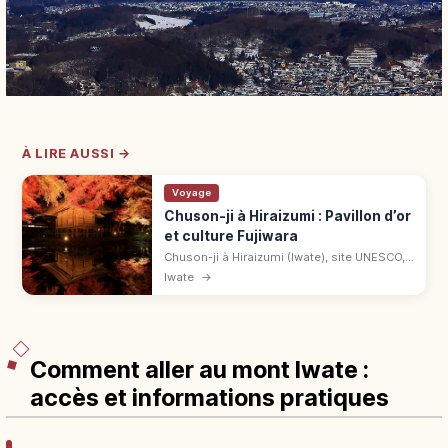
À LIRE AUSSI →
Voyage
Chuson-ji à Hiraizumi : Pavillon d’or
et culture Fujiwara
Chuson-ji à Hiraizumi (Iwate), site UNESCO,
abrite le Pavillon d'or Konjikido. Culture des
Iwate
→
Fujiwara du Nord, sentier Tsukimizaka et
érables d'automne.
Comment aller au mont Iwate :
accès et informations pratiques