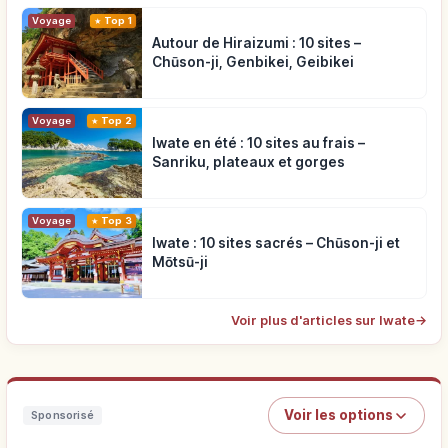
Voyage
Top 1
Autour de Hiraizumi : 10 sites –
Chūson-ji, Genbikei, Geibikei
Voyage
Top 2
Iwate en été : 10 sites au frais –
Sanriku, plateaux et gorges
Voyage
Top 3
Iwate : 10 sites sacrés – Chūson-ji et
Mōtsū-ji
Voir plus d'articles sur Iwate
→
Voir les options
Sponsorisé