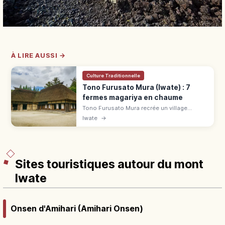
À LIRE AUSSI →
Culture Traditionnelle
Tono Furusato Mura (Iwate) : 7
fermes magariya en chaume
Tono Furusato Mura recrée un village
d'Iwate de l'ère Showa avec 7 fermes
Iwate
→
Magariya en chaume. Lié au Tono
Monogatari de Yanagita, 550 ¥, accès bus
25 min.
Sites touristiques autour du mont
Iwate
Onsen d'Amihari (Amihari Onsen)