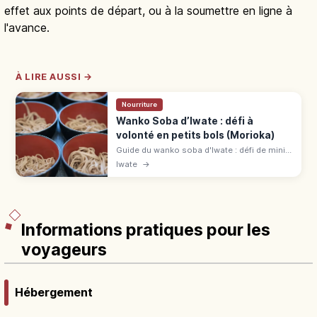
effet aux points de départ, ou à la soumettre en ligne à
l'avance.
À LIRE AUSSI →
Nourriture
Wanko Soba d’Iwate : défi à
volonté en petits bols (Morioka)
Guide du wanko soba d'Iwate : défi de mini-
bols à volonté, bonnes adresses comme
Iwate
→
Azumaya, Hatsukoma ou Yabuya, et
conseils pour profiter de l'expérience.
Informations pratiques pour les
voyageurs
Hébergement