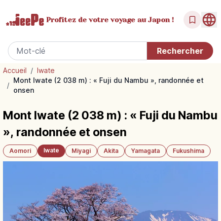
Profitez de votre
voyage au Japon !
Accueil
/
Iwate
Mont Iwate (2 038 m) : « Fuji du Nambu », randonnée et
/
onsen
Mont Iwate (2 038 m) : « Fuji du Nambu
», randonnée et onsen
Iwate
Aomori
Miyagi
Akita
Yamagata
Fukushima