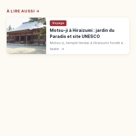
À LIRE AUSSI →
Voyage
Motsu-ji à Hiraizumi : jardin du
Paradis et site UNESCO
Motsu-ji, temple tendai à Hiraizumi fondé en
850, est un site UNESCO. Jardin Jodo Teien
Iwate
→
autour de l'étang Oizumigaike (180 m), 700
¥, gare à 7 min à pied.