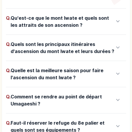
Q.
Qu'est-ce que le mont Iwate et quels sont
keyboard_arrow_down
les attraits de son ascension ?
Q.
Quels sont les principaux itinéraires
keyboard_arrow_down
d'ascension du mont Iwate et leurs durées ?
Q.
Quelle est la meilleure saison pour faire
keyboard_arrow_down
l'ascension du mont Iwate ?
Q.
Comment se rendre au point de départ
keyboard_arrow_down
Umagaeshi ?
Q.
Faut-il réserver le refuge du 8e palier et
keyboard_arrow_down
quels sont ses équipements ?