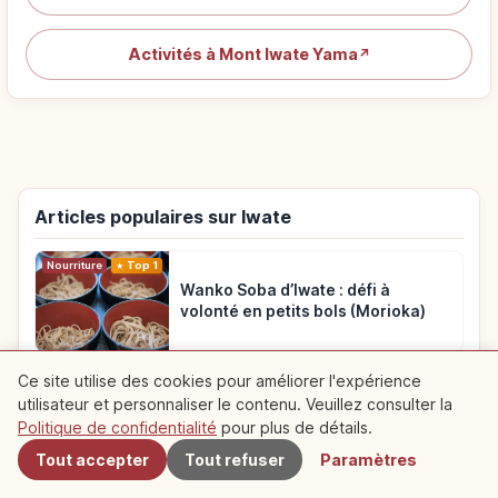
Activités à Mont Iwate Yama
↗
Articles populaires sur Iwate
Nourriture
Top 1
Wanko Soba d’Iwate : défi à
volonté en petits bols (Morioka)
Voyage
Top 2
Ce site utilise des cookies pour améliorer l'expérience
Genbikei à Ichinoseki : gorges,
utilisateur et personnaliser le contenu. Veuillez consulter la
À proximité
dango volant et balade
Politique de confidentialité
pour plus de détails.
Tout accepter
Tout refuser
Paramètres
Voyage
Top 3