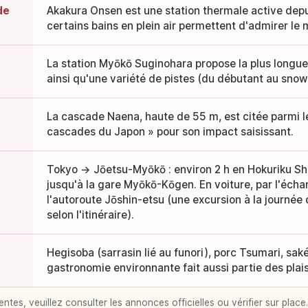
de
Akakura Onsen est une station thermale active depu
certains bains en plein air permettent d'admirer le
La station Myōkō Suginohara propose la plus longue 
ainsi qu'une variété de pistes (du débutant au snow
La cascade Naena, haute de 55 m, est citée parmi le
cascades du Japon » pour son impact saisissant.
Tokyo → Jōetsu-Myōkō : environ 2 h en Hokuriku Shin
jusqu'à la gare Myōkō-Kōgen. En voiture, par l'éc
l'autoroute Jōshin-etsu (une excursion à la journée
selon l'itinéraire).
Hegisoba (sarrasin lié au funori), porc Tsumari, saké
gastronomie environnante fait aussi partie des plai
entes, veuillez consulter les annonces officielles ou vérifier sur place.