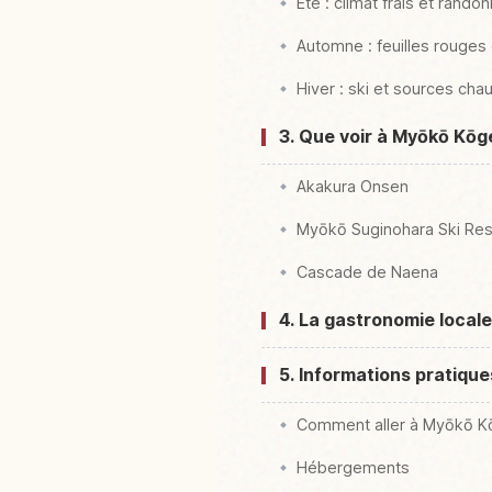
Été : climat frais et rando
Automne : feuilles rouges
Hiver : ski et sources cha
3. Que voir à Myōkō Kōgen
Akakura Onsen
Myōkō Suginohara Ski Res
Cascade de Naena
4. La gastronomie locale
5. Informations pratiqu
Comment aller à Myōkō K
Hébergements