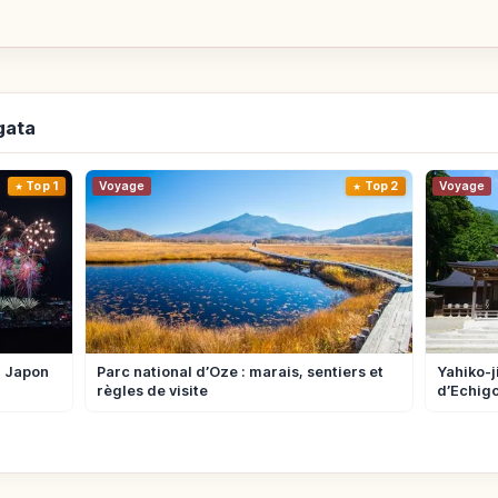
gata
Top 1
Voyage
Top 2
Voyage
u Japon
Parc national d’Oze : marais, sentiers et
Yahiko-j
règles de visite
d’Echigo