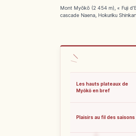
Mont Myōkō (2 454 m), « Fuji d'Ec
cascade Naena, Hokuriku Shinkan
Les hauts plateaux de
Myōkō en bref
Plaisirs au fil des saisons