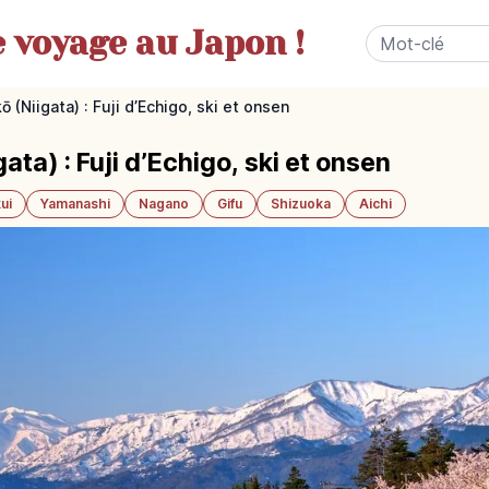
e
voyage au Japon !
 (Niigata) : Fuji d’Echigo, ski et onsen
ta) : Fuji d’Echigo, ski et onsen
ui
Yamanashi
Nagano
Gifu
Shizuoka
Aichi