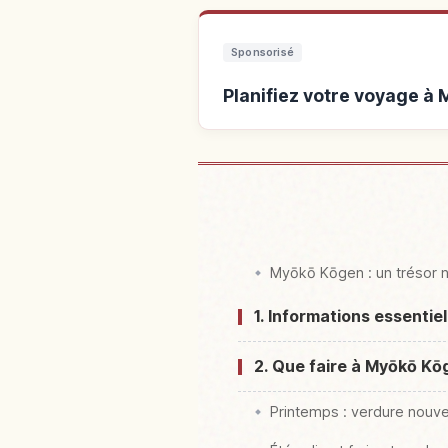
Sponsorisé
Planifiez votre voyage 
Hébergements près 
Myōkō Kōgen : un trésor na
1. Informations essenti
2. Que faire à Myōkō Kōg
Printemps : verdure nouve