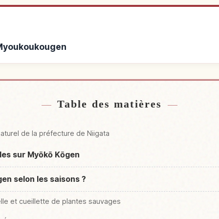
à Myoukoukougen
de Myoukoukougen
Activités à 
↗
Table des matières
turel de la préfecture de Niigata
elles sur Myōkō Kōgen
en selon les saisons ?
lle et cueillette de plantes sauvages