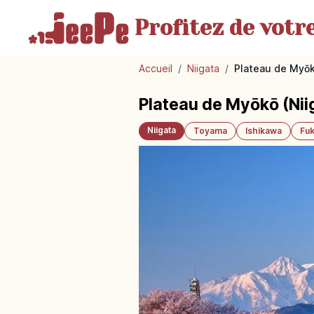
Profitez de votr
Accueil
/
Niigata
/
Plateau de Myōkō
Plateau de Myōkō (Niiga
Niigata
Toyama
Ishikawa
Fuk