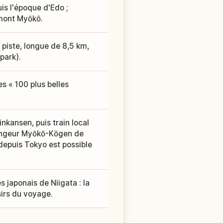
is l'époque d'Edo ;
 mont Myōkō.
piste, longue de 8,5 km,
park).
s « 100 plus belles
kansen, puis train local
hangeur Myōkō-Kōgen de
 depuis Tokyo est possible
s japonais de Niigata : la
sirs du voyage.