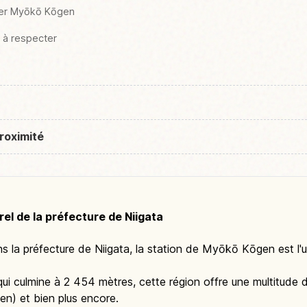
iter Myōkō Kōgen
 à respecter
roximité
el de la préfecture de Niigata
ns la préfecture de Niigata, la station de Myōkō Kōgen est l'
culmine à 2 454 mètres, cette région offre une multitude d'ac
n) et bien plus encore.