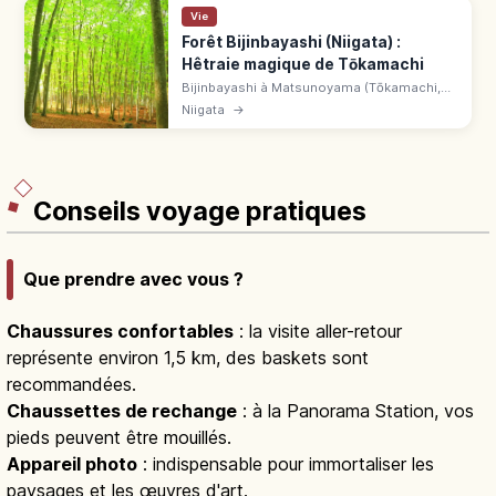
Vie
Forêt Bijinbayashi (Niigata) :
Hêtraie magique de Tōkamachi
Bijinbayashi à Matsunoyama (Tōkamachi,
Niigata), hêtraie régénérée aux troncs
Niigata
→
élancés. Ambiance magique en 4 saisons,
accès libre et parking.
Conseils voyage pratiques
Que prendre avec vous ?
Chaussures confortables
: la visite aller-retour
représente environ 1,5 km, des baskets sont
recommandées.
Chaussettes de rechange
: à la Panorama Station, vos
pieds peuvent être mouillés.
Appareil photo
: indispensable pour immortaliser les
paysages et les œuvres d'art.