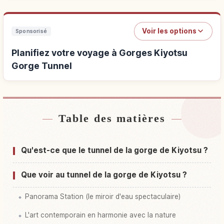
Voir les options
Sponsorisé
Planifiez votre voyage à Gorges Kiyotsu
Gorge Tunnel
Table des matières
Hébergements près de Gorges Kiyotsu Gorge
↗
Tunnel
Qu'est-ce que le tunnel de la gorge de Kiyotsu ?
Activités à Gorges Kiyotsu Gorge Tunnel
↗
Que voir au tunnel de la gorge de Kiyotsu ?
Panorama Station (le miroir d'eau spectaculaire)
L'art contemporain en harmonie avec la nature