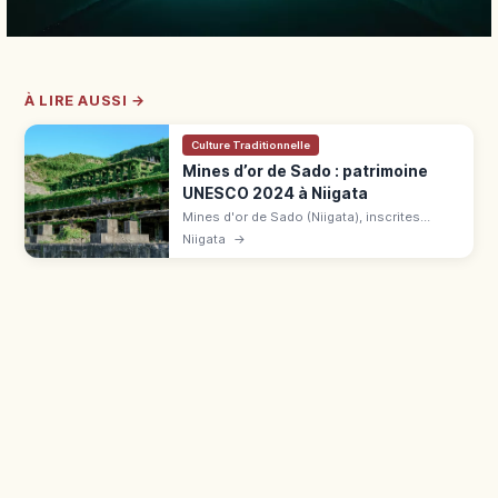
À LIRE AUSSI →
Culture Traditionnelle
Mines d’or de Sado : patrimoine
UNESCO 2024 à Niigata
Mines d'or de Sado (Niigata), inscrites
UNESCO le 27 juil. 2024. Filon Aikawa
Niigata
→
découvert en 1601, fente Dōyū-no-Wareto,
parcours Sōdayū et Dōyū, ferry 2h30.