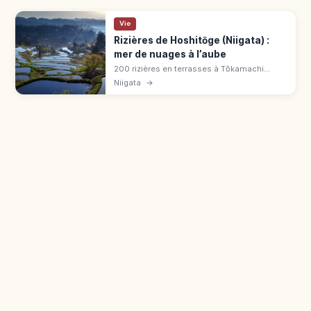
Vie
Rizières de Hoshitōge (Niigata) :
mer de nuages à l’aube
200 rizières en terrasses à Tōkamachi
(Niigata), parmi les 100 paysages ruraux du
Niigata
→
Japon. Mer de nuages au printemps et en
automne, miroir d'eau fin avril-mi-mai.