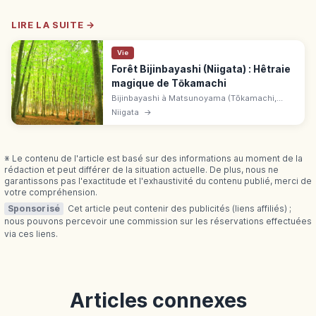
LIRE LA SUITE →
Vie
Forêt Bijinbayashi (Niigata) : Hêtraie
magique de Tōkamachi
Bijinbayashi à Matsunoyama (Tōkamachi,
Niigata), hêtraie régénérée aux troncs élancés.
Niigata
→
Ambiance magique en 4 saisons, accès libre
et parking.
※ Le contenu de l'article est basé sur des informations au moment de la
rédaction et peut différer de la situation actuelle. De plus, nous ne
garantissons pas l'exactitude et l'exhaustivité du contenu publié, merci de
votre compréhension.
Sponsorisé
Cet article peut contenir des publicités (liens affiliés) ;
nous pouvons percevoir une commission sur les réservations effectuées
via ces liens.
Articles connexes