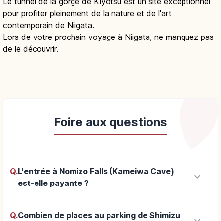
Le tunnel de la gorge de Kiyotsu est un site exceptionnel
pour profiter pleinement de la nature et de l'art
contemporain de Niigata.
Lors de votre prochain voyage à Niigata, ne manquez pas
de le découvrir.
Foire aux questions
Q.
L'entrée à Nomizo Falls (Kameiwa Cave)
keyboard_arrow_down
est-elle payante ?
Q.
Combien de places au parking de Shimizu