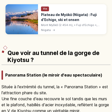
Vie
Plateau de Myōkō (Niigata) : Fuji
d’Echigo, ski et onsen
Mont Myōkō (2 454 m), « Fuji d'Echigo »,
plateau de Niigata aux activités 4 saisons.
Niigata
→
Onsen Akakura, station Sugi-no-Hara,
cascade Naena, Hokuriku Shinkansen.
Que voir au tunnel de la gorge de
Kiyotsu ?
Panorama Station (le miroir d'eau spectaculaire)
Située à l'extrémité du tunnel, la « Panorama Station » est
l'attraction phare du site.
Une fine couche d'eau recouvre le sol tandis que les murs
et le plafond, habillés d'acier inoxydable, reflètent la gorge
en V de Kiyotsu comme un véritable miroir.