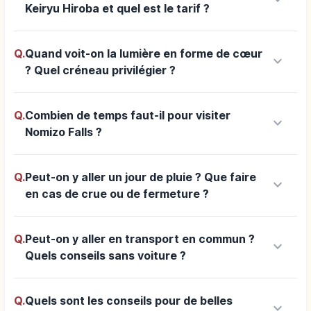
keyboard_arrow_down
Keiryu Hiroba et quel est le tarif ?
Q.
Quand voit-on la lumière en forme de cœur
keyboard_arrow_down
? Quel créneau privilégier ?
Q.
Combien de temps faut-il pour visiter
keyboard_arrow_down
Nomizo Falls ?
Q.
Peut-on y aller un jour de pluie ? Que faire
keyboard_arrow_down
en cas de crue ou de fermeture ?
Q.
Peut-on y aller en transport en commun ?
keyboard_arrow_down
Quels conseils sans voiture ?
Q.
Quels sont les conseils pour de belles
keyboard_arrow_down