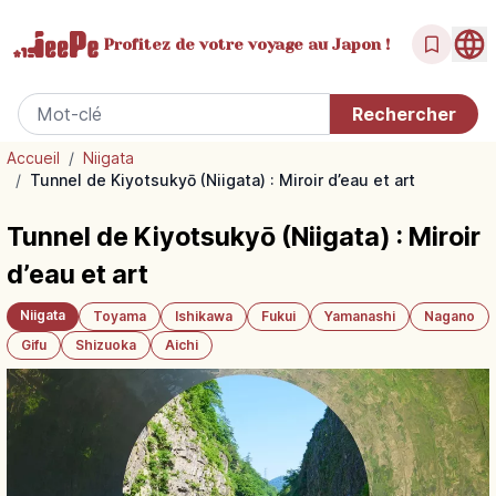
Profitez de votre
voyage au Japon !
Accueil
/
Niigata
/
Tunnel de Kiyotsukyō (Niigata) : Miroir d’eau et art
Tunnel de Kiyotsukyō (Niigata) : Miroir
d’eau et art
Niigata
Toyama
Ishikawa
Fukui
Yamanashi
Nagano
Gifu
Shizuoka
Aichi