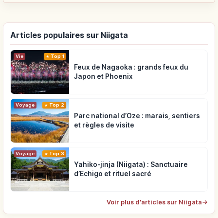
Articles populaires sur Niigata
Vie
Top 1
Feux de Nagaoka : grands feux du
Japon et Phoenix
Voyage
Top 2
Parc national d’Oze : marais, sentiers
et règles de visite
Voyage
Top 3
Yahiko-jinja (Niigata) : Sanctuaire
d’Echigo et rituel sacré
Voir plus d'articles sur Niigata
→