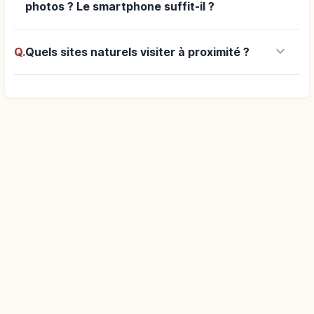
photos ? Le smartphone suffit-il ?
keyboard_arrow_down
Q.
Quels sites naturels visiter à proximité ?