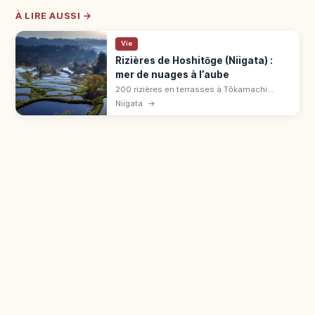
À LIRE AUSSI →
Vie
Rizières de Hoshitōge (Niigata) :
mer de nuages à l’aube
200 rizières en terrasses à Tōkamachi
(Niigata), parmi les 100 paysages ruraux du
Niigata
→
Japon. Mer de nuages au printemps et en
automne, miroir d'eau fin avril-mi-mai.