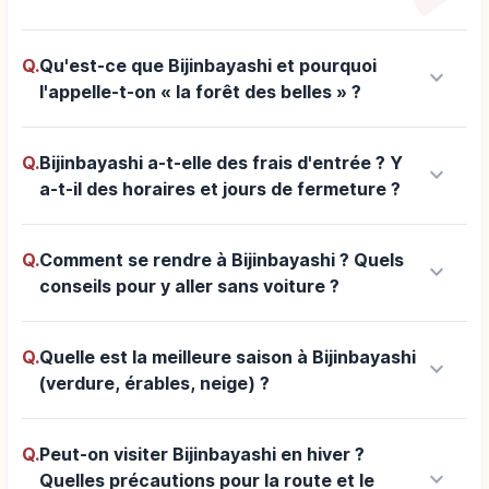
Q.
Qu'est-ce que Bijinbayashi et pourquoi
keyboard_arrow_down
l'appelle-t-on « la forêt des belles » ?
Q.
Bijinbayashi a-t-elle des frais d'entrée ? Y
keyboard_arrow_down
a-t-il des horaires et jours de fermeture ?
Q.
Comment se rendre à Bijinbayashi ? Quels
keyboard_arrow_down
conseils pour y aller sans voiture ?
Q.
Quelle est la meilleure saison à Bijinbayashi
keyboard_arrow_down
(verdure, érables, neige) ?
Q.
Peut-on visiter Bijinbayashi en hiver ?
keyboard_arrow_down
Quelles précautions pour la route et le