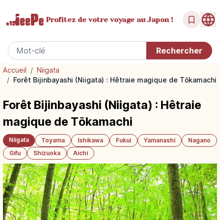
Profitez de votre
voyage au Japon !
Accueil
/
Niigata
/
Forêt Bijinbayashi (Niigata) : Hêtraie magique de Tōkamachi
Forêt Bijinbayashi (Niigata) : Hêtraie
magique de Tōkamachi
Niigata
Toyama
Ishikawa
Fukui
Yamanashi
Nagano
Gifu
Shizuoka
Aichi