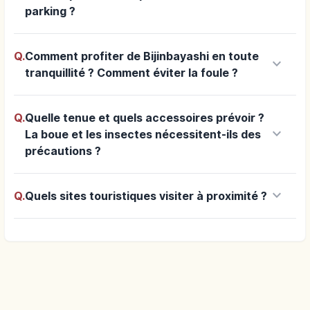
parking ?
Q.
Comment profiter de Bijinbayashi en toute
keyboard_arrow_down
tranquillité ? Comment éviter la foule ?
Q.
Quelle tenue et quels accessoires prévoir ?
keyboard_arrow_down
La boue et les insectes nécessitent-ils des
précautions ?
keyboard_arrow_down
Q.
Quels sites touristiques visiter à proximité ?