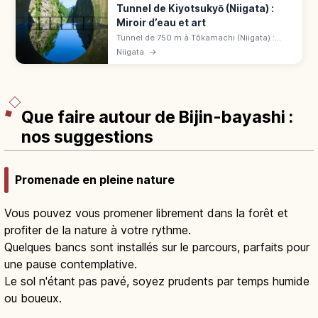
Tunnel de Kiyotsukyō (Niigata) :
Miroir d’eau et art
Tunnel de 750 m à Tōkamachi (Niigata) :
l'une des 3 plus grandes gorges japonaises
Niigata
→
et art contemporain. Panorama Station,
miroir d'eau, 3 belvédères, 1 200 ¥.
Que faire autour de Bijin-bayashi :
nos suggestions
Promenade en pleine nature
Vous pouvez vous promener librement dans la forêt et
profiter de la nature à votre rythme.
Quelques bancs sont installés sur le parcours, parfaits pour
une pause contemplative.
Le sol n'étant pas pavé, soyez prudents par temps humide
ou boueux.