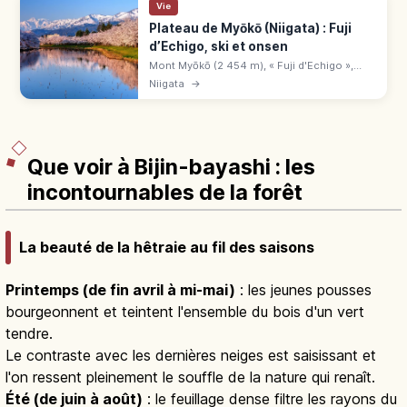
Vie
Plateau de Myōkō (Niigata) : Fuji
d’Echigo, ski et onsen
Mont Myōkō (2 454 m), « Fuji d'Echigo »,
plateau de Niigata aux activités 4 saisons.
Niigata
→
Onsen Akakura, station Sugi-no-Hara,
cascade Naena, Hokuriku Shinkansen.
Que voir à Bijin-bayashi : les
incontournables de la forêt
La beauté de la hêtraie au fil des saisons
Printemps (de fin avril à mi-mai)
: les jeunes pousses
bourgeonnent et teintent l'ensemble du bois d'un vert
tendre.
Le contraste avec les dernières neiges est saisissant et
l'on ressent pleinement le souffle de la nature qui renaît.
Été (de juin à août)
: le feuillage dense filtre les rayons du