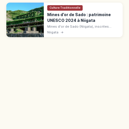
Culture Traditionnelle
Mines d’or de Sado : patrimoine
UNESCO 2024 à Niigata
Mines d'or de Sado (Niigata), inscrites
UNESCO le 27 juil. 2024. Filon Aikawa
Niigata
→
découvert en 1601, fente Dōyū-no-Wareto,
parcours Sōdayū et Dōyū, ferry 2h30.