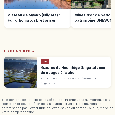
Plateau de Myōkō (Niigata) :
Mines d’or de Sado :
Fuji d’Echigo, ski et onsen
patrimoine UNESCO 
Niigata
LIRE LA SUITE →
Vie
Rizières de Hoshitōge (Niigata) : mer
de nuages à l’aube
200 rizières en terrasses à Tōkamachi
(Niigata), parmi les 100 paysages ruraux du
Niigata
→
Japon. Mer de nuages au printemps et en
automne, miroir d'eau fin avril-mi-mai.
※ Le contenu de l'article est basé sur des informations au moment de la
rédaction et peut différer de la situation actuelle. De plus, nous ne
garantissons pas l'exactitude et l'exhaustivité du contenu publié, merci de
votre compréhension.