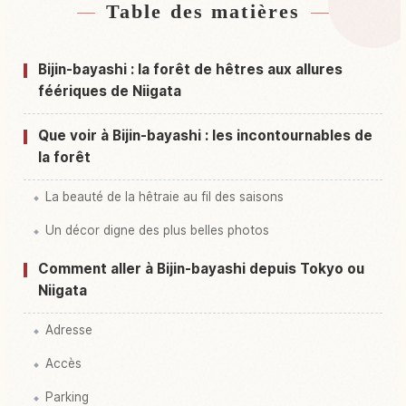
Table des matières
Hébergements près de Bijin Hayashi
↗
Activités à Bijin Hayashi
↗
Bijin-bayashi : la forêt de hêtres aux allures
féériques de Niigata
Que voir à Bijin-bayashi : les incontournables de
la forêt
La beauté de la hêtraie au fil des saisons
Un décor digne des plus belles photos
Comment aller à Bijin-bayashi depuis Tokyo ou
Niigata
Adresse
Accès
Parking