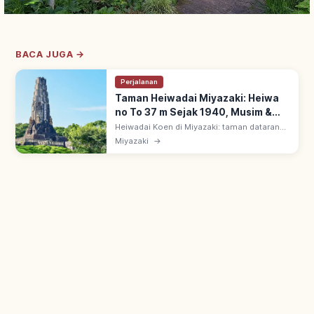
BACA JUGA →
Perjalanan
Taman Heiwadai Miyazaki: Heiwa
no To 37 m Sejak 1940, Musim &
Area Utama
Heiwadai Koen di Miyazaki: taman dataran
tinggi dengan Heiwa no To (Menara
Miyazaki
→
Perdamaian) ~37 m, dibangun 1940.
Pemandangan kota & laut; taman patung
Haniwa.