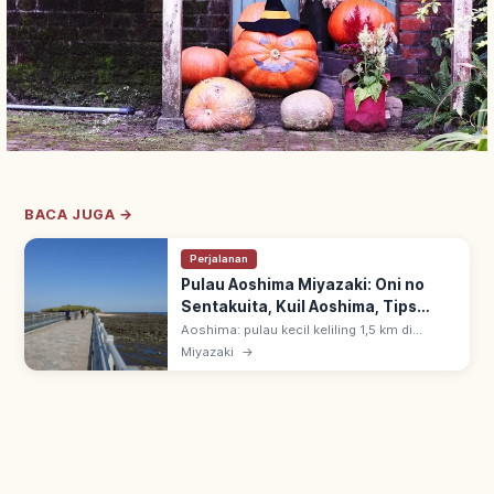
BACA JUGA →
Perjalanan
Pulau Aoshima Miyazaki: Oni no
Sentakuita, Kuil Aoshima, Tips
Berkunjung
Aoshima: pulau kecil keliling 1,5 km di
Miyazaki, dicapai jalan kaki via jembatan.
Miyazaki
→
Dikelilingi batuan Oni no Sentakuita; Kuil
Aoshima di tengah pulau.