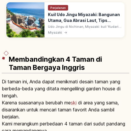
Perjalanan
Kuil Udo Jingu Miyazaki: Bangunan
Utama, Gua Abrasi Laut, Tips
Berkunjung
Udo Jingu di Nichinan, Miyazaki: kuil 'Kudari-
miya' dengan bangunan utama dalam gua
Miyazaki
→
abrasi laut menghadap Laut Hyuga-nada.
Lempar 'Untama-nage' uji hoki.
Membandingkan 4 Taman di
Taman Bergaya Inggris
Di taman ini, Anda dapat menikmati desain taman yang
berbeda-beda yang ditata mengelilingi garden house di
tengah.
Karena suasananya berubah me
ski
di area yang sama,
disarankan untuk mencari taman favorit Anda sambil
berjalan.
Kami merangkum perbedaan 4 taman dari sudut pandang
cara memandangnya.