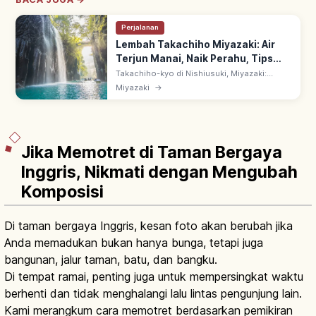
Perjalanan
Lembah Takachiho Miyazaki: Air
Terjun Manai, Naik Perahu, Tips
Berkunjung
Takachiho-kyo di Nishiusuki, Miyazaki:
ngarai dari aliran piroklastik Gunung Aso
Miyazaki
→
dengan kekar kolom (chujo setsuri). Naik
perahu di bawah Air Terjun Manai.
Jika Memotret di Taman Bergaya
Inggris, Nikmati dengan Mengubah
Komposisi
Di taman bergaya Inggris, kesan foto akan berubah jika
Anda memadukan bukan hanya bunga, tetapi juga
bangunan, jalur taman, batu, dan bangku.
Di tempat ramai, penting juga untuk mempersingkat waktu
berhenti dan tidak menghalangi lalu lintas pengunjung lain.
Kami merangkum cara memotret berdasarkan pemikiran