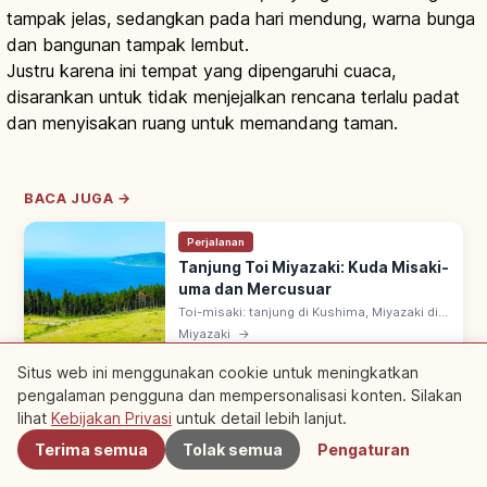
tampak jelas, sedangkan pada hari mendung, warna bunga
dan bangunan tampak lembut.
Justru karena ini tempat yang dipengaruhi cuaca,
disarankan untuk tidak menjejalkan rencana terlalu padat
dan menyisakan ruang untuk memandang taman.
BACA JUGA →
Perjalanan
Tanjung Toi Miyazaki: Kuda Misaki-
uma dan Mercusuar
Toi-misaki: tanjung di Kushima, Miyazaki di
Taman Pesisir Nichinan. Habitat kuda liar
Miyazaki
→
Misaki-uma (90–110 ekor; monumen alam
nasional) & Toi-misaki Todai.
Situs web ini menggunakan cookie untuk meningkatkan
pengalaman pengguna dan mempersonalisasi konten. Silakan
Terdekat
lihat
Kebijakan Privasi
untuk detail lebih lanjut.
Etika dan Hal yang Perlu
Terima semua
Tolak semua
Pengaturan
Diperhatikan Sebelum Berkunjung