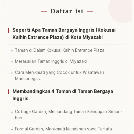
Daftar isi
Cari penginapan dekat Taman Eikokushiki Teien
↗
Cari aktivitas di Taman Eikokushiki Teien
↗
Seperti Apa Taman Bergaya Inggris (Kokusai
Kaihin Entrance Plaza) di Kota Miyazaki
Taman di Dalam Kokusai Kaihin Entrance Plaza
Merasakan Taman Inggris di Miyazaki
Cara Menikmati yang Cocok untuk Wisatawan
Mancanegara
Membandingkan 4 Taman di Taman Bergaya
Inggris
Cottage Garden, Memandang Taman Kehidupan Sehari-
hari
Formal Garden, Menikmati Keindahan yang Tertata