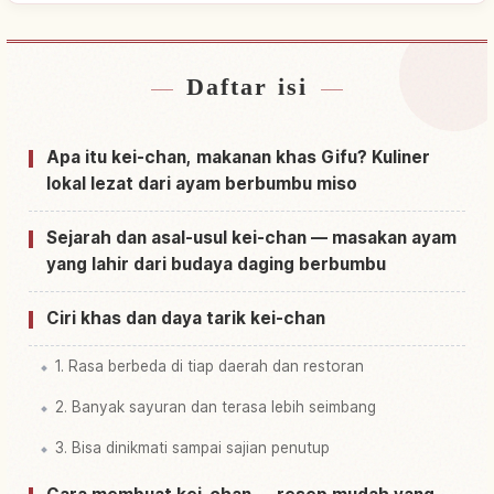
Daftar isi
Cari penginapan dekat Hida Shi
↗
Cari aktivitas di Hida Shi
↗
Apa itu kei-chan, makanan khas Gifu? Kuliner
lokal lezat dari ayam berbumbu miso
Sejarah dan asal-usul kei-chan — masakan ayam
yang lahir dari budaya daging berbumbu
Ciri khas dan daya tarik kei-chan
1. Rasa berbeda di tiap daerah dan restoran
2. Banyak sayuran dan terasa lebih seimbang
3. Bisa dinikmati sampai sajian penutup