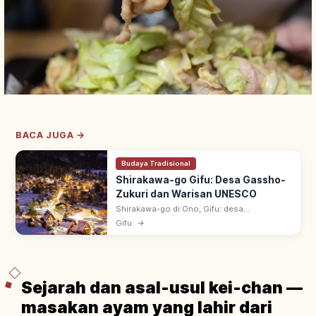
BACA JUGA →
Budaya Tradisional
Shirakawa-go Gifu: Desa Gassho-
Zukuri dan Warisan UNESCO
Shirakawa-go di Ono, Gifu: desa
pegunungan gassho-zukuri (atap jerami
Gifu
→
curam mirip tangan berdoa). UNESCO 1995
bersama Gokayama; lanskap empat musim
ikonik.
Sejarah dan asal-usul kei-chan —
masakan ayam yang lahir dari