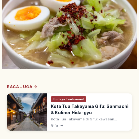
BACA JUGA →
Budaya Tradisional
Kota Tua Takayama Gifu: Sanmachi
& Kuliner Hida-gyu
Kota Tua Takayama di Gifu: kawasan
pelestarian bangunan tradisional zaman
Gifu
→
Edo–Meiji, dijuluki 'Kyoto Kecil di Hida'. Jalan
Sanmachi, pasar pagi, Hida-gyu.