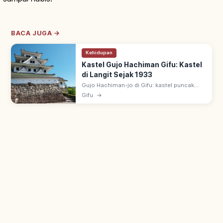
BACA JUGA →
Kehidupan
Kastel Gujo Hachiman Gifu: Kastel
di Langit Sejak 1933
Gujo Hachiman-jo di Gifu: kastel puncak
Hachimanyama, dijuluki 'kastel di langit'.
Gifu
→
Tenshu kayu rekonstruksi 1933, salah satu
kastel rekonstruksi kayu tertua.