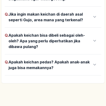
Q.
Jika ingin makan keichan di daerah asal
keyboard_arrow_down
seperti Gujo, area mana yang terkenal?
Q.
Apakah keichan bisa dibeli sebagai oleh-
keyboard_arrow_down
oleh? Apa yang perlu diperhatikan jika
dibawa pulang?
Q.
Apakah keichan pedas? Apakah anak-anak
keyboard_arrow_down
juga bisa memakannya?