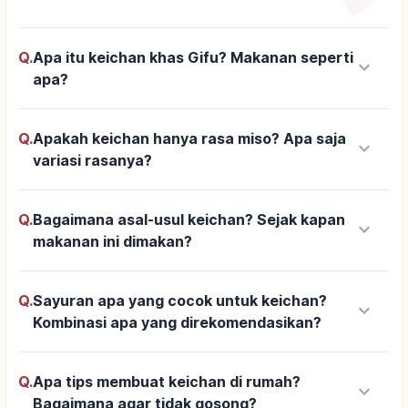
Q.
Apa itu keichan khas Gifu? Makanan seperti
keyboard_arrow_down
apa?
Q.
Apakah keichan hanya rasa miso? Apa saja
keyboard_arrow_down
variasi rasanya?
Q.
Bagaimana asal-usul keichan? Sejak kapan
keyboard_arrow_down
makanan ini dimakan?
Q.
Sayuran apa yang cocok untuk keichan?
keyboard_arrow_down
Kombinasi apa yang direkomendasikan?
Q.
Apa tips membuat keichan di rumah?
keyboard_arrow_down
Bagaimana agar tidak gosong?