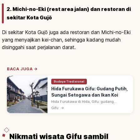
2. Michi-no-Eki (rest area jalan) dan restoran di
sekitar Kota Gujō
Di sekitar Kota Gujō juga ada restoran dan Michi-no-Eki
yang menyajikan kei-chan, sehingga kadang mudah
disinggahi saat perjalanan darat.
BACA JUGA →
Budaya Tradisional
Hida Furukawa Gifu: Gudang Putih,
Sungai Setogawa dan Ikan Koi
Hida Furukawa di Hida, Gifu: gudang
berdinding putih di sepanjang Sungai
Gifu
→
Setogawa dengan ikan koi. ~15 menit dari JR
Takayama; latar film 'Kimi no Na wa'.
Nikmati wisata Gifu sambil