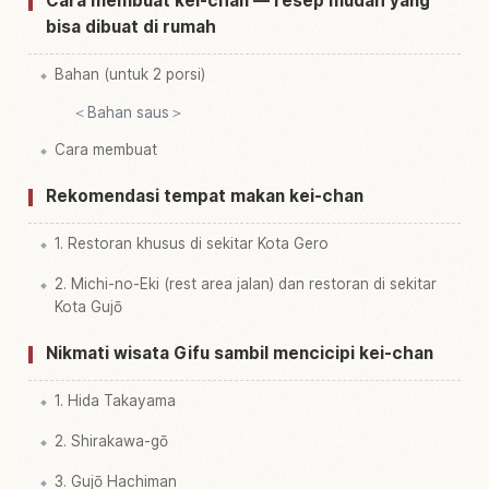
Cara membuat kei-chan — resep mudah yang
bisa dibuat di rumah
Bahan (untuk 2 porsi)
＜Bahan saus＞
Cara membuat
Rekomendasi tempat makan kei-chan
1. Restoran khusus di sekitar Kota Gero
2. Michi-no-Eki (rest area jalan) dan restoran di sekitar
Kota Gujō
Nikmati wisata Gifu sambil mencicipi kei-chan
1. Hida Takayama
2. Shirakawa-gō
3. Gujō Hachiman