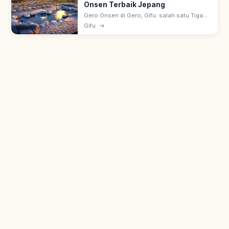
Onsen Terbaik Jepang
Gero Onsen di Gero, Gifu: salah satu Tiga
Onsen Terbaik Jepang bersama Arima &
Gifu
→
Kusatsu. Dipuji biksu Banri Shuku era
Muromachi; 'onsen kulit cantik'.