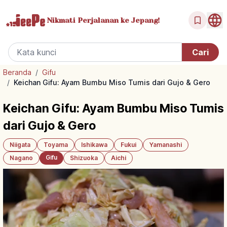
Nikmati Perjalanan
ke Jepang!
Beranda
/
Gifu
/
Keichan Gifu: Ayam Bumbu Miso Tumis dari Gujo & Gero
Keichan Gifu: Ayam Bumbu Miso Tumis
dari Gujo & Gero
Niigata
Toyama
Ishikawa
Fukui
Yamanashi
Gifu
Nagano
Shizuoka
Aichi