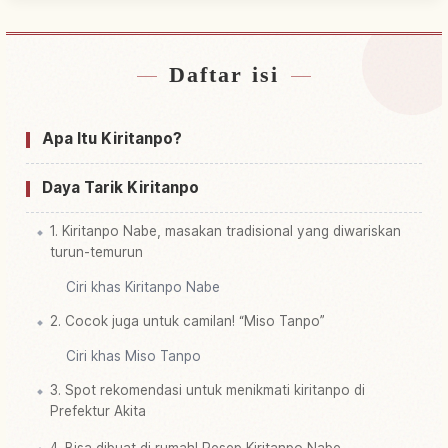
Daftar isi
Cari penginapan dekat Oodate Shi
↗
Cari aktivitas di Oodate Shi
↗
Apa Itu Kiritanpo?
Daya Tarik Kiritanpo
1. Kiritanpo Nabe, masakan tradisional yang diwariskan
turun-temurun
Ciri khas Kiritanpo Nabe
2. Cocok juga untuk camilan! “Miso Tanpo”
Ciri khas Miso Tanpo
3. Spot rekomendasi untuk menikmati kiritanpo di
Prefektur Akita
4. Bisa dibuat di rumah! Resep Kiritanpo Nabe