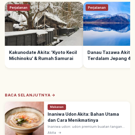
Perjalanan
Perjalanan
Kakunodate Akita: 'Kyoto Kecil
Danau Tazawa Akita:
Michinoku' & Rumah Samurai
Terdalam Jepang 423
Tips Berkunjung
BACA SELANJUTNYA →
Makanan
Inaniwa Udon Akita: Bahan Utama
dan Cara Menikmatinya
Inaniwa udon: udon premium buatan tangan
dari Inaniwa, Yuzawa, Akita—mi tipis pipih,
Akita
→