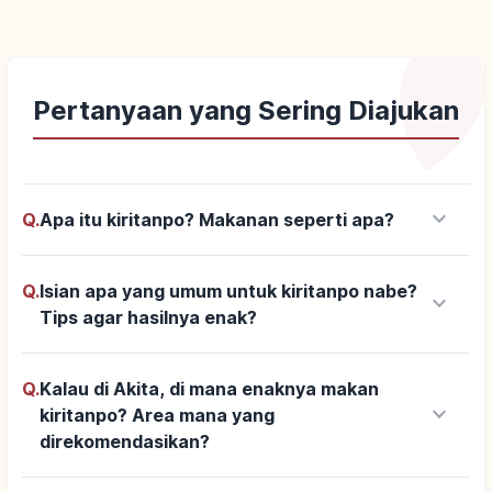
Pertanyaan yang Sering Diajukan
keyboard_arrow_down
Q.
Apa itu kiritanpo? Makanan seperti apa?
Q.
Isian apa yang umum untuk kiritanpo nabe?
keyboard_arrow_down
Tips agar hasilnya enak?
Q.
Kalau di Akita, di mana enaknya makan
keyboard_arrow_down
kiritanpo? Area mana yang
direkomendasikan?