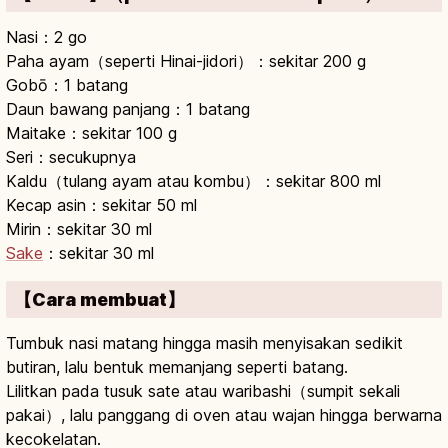
Nasi：2 go
Paha ayam（seperti Hinai-jidori）：sekitar 200 g
Gobō：1 batang
Daun bawang panjang：1 batang
Maitake：sekitar 100 g
Seri：secukupnya
Kaldu（tulang ayam atau kombu）：sekitar 800 ml
Kecap asin：sekitar 50 ml
Mirin：sekitar 30 ml
Sake
：sekitar 30 ml
【Cara membuat】
Tumbuk nasi matang hingga masih menyisakan sedikit
butiran, lalu bentuk memanjang seperti batang.
Lilitkan pada tusuk sate atau waribashi（sumpit sekali
pakai）, lalu panggang di oven atau wajan hingga berwarna
kecokelatan.