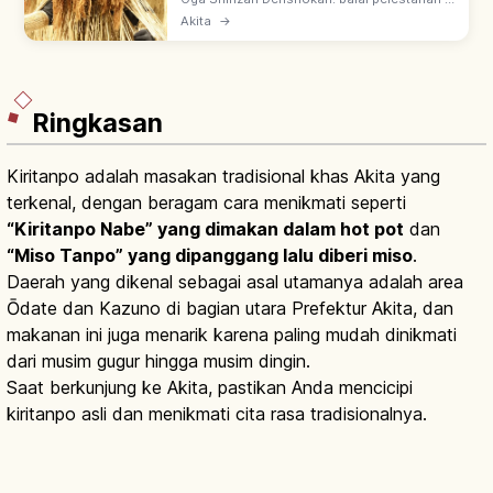
Semenanjung Oga, Akita untuk merasakan
Akita
→
tradisi Namahage—raihoshin Tahun Baru
bertopeng menakutkan. Warisan UNESCO.
Ringkasan
Kiritanpo adalah masakan tradisional khas Akita yang
terkenal, dengan beragam cara menikmati seperti
“Kiritanpo Nabe” yang dimakan dalam hot pot
dan
“Miso Tanpo” yang dipanggang lalu diberi miso
.
Daerah yang dikenal sebagai asal utamanya adalah area
Ōdate dan Kazuno di bagian utara Prefektur Akita, dan
makanan ini juga menarik karena paling mudah dinikmati
dari musim gugur hingga musim dingin.
Saat berkunjung ke Akita, pastikan Anda mencicipi
kiritanpo asli dan menikmati cita rasa tradisionalnya.