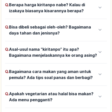
Q.
Berapa harga kiritanpo nabe? Kalau di
keyboard_arrow_down
izakaya biasanya kisarannya berapa?
Q.
Bisa dibeli sebagai oleh-oleh? Bagaimana
keyboard_arrow_down
daya tahan dan jenisnya?
Q.
Asal-usul nama “kiritanpo” itu apa?
keyboard_arrow_down
Bagaimana menjelaskannya ke orang asing?
Q.
Bagaimana cara makan yang aman untuk
keyboard_arrow_down
pemula? Ada tips soal panas dan berbagi?
Q.
Apakah vegetarian atau halal bisa makan?
keyboard_arrow_down
Ada menu pengganti?