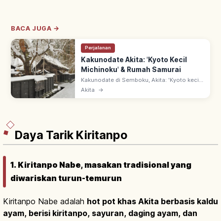
BACA JUGA →
Perjalanan
Kakunodate Akita: 'Kyoto Kecil
Michinoku' & Rumah Samurai
Kakunodate di Semboku, Akita: 'Kyoto kecil
Michinoku' dengan rumah samurai di
Akita
→
Bukeyashiki-dori—Kawasan Pelestarian
Bangunan Tradisional. Sakura shidare semi.
Daya Tarik Kiritanpo
1. Kiritanpo Nabe, masakan tradisional yang
diwariskan turun-temurun
Kiritanpo Nabe adalah
hot pot khas Akita berbasis kaldu
ayam, berisi kiritanpo, sayuran, daging ayam, dan