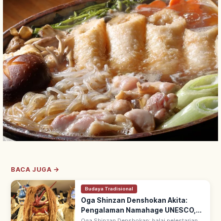
BACA JUGA →
Budaya Tradisional
Oga Shinzan Denshokan Akita:
Pengalaman Namahage UNESCO,
Rute & Sorotan
Oga Shinzan Denshokan: balai pelestarian di