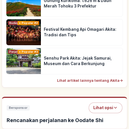
Gunung Kurikoma: 1.626 m & Daun
Merah Tohoku 3 Prefektur
Budaya Tradisional
Populer #2
Festival Kembang Api Omagari Akita:
Tradisi dan Tips
Perjalanan
Populer #3
Senshu Park Akita: Jejak Samurai,
Museum dan Cara Berkunjung
Lihat artikel lainnya tentang Akita
→
Lihat opsi
Bersponsor
Rencanakan perjalanan ke Oodate Shi