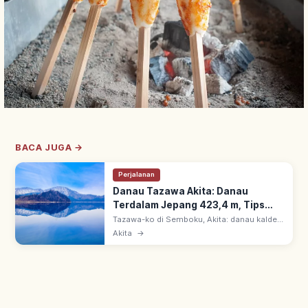
BACA JUGA →
Perjalanan
Danau Tazawa Akita: Danau
Terdalam Jepang 423,4 m, Tips
Berkunjung
Tazawa-ko di Semboku, Akita: danau kaldera
terdalam Jepang, kedalaman 423,4 m &
Akita
→
keliling ~20 km. Air sangat jernih; legenda
Putri Tatsuko & onsen sekitar.