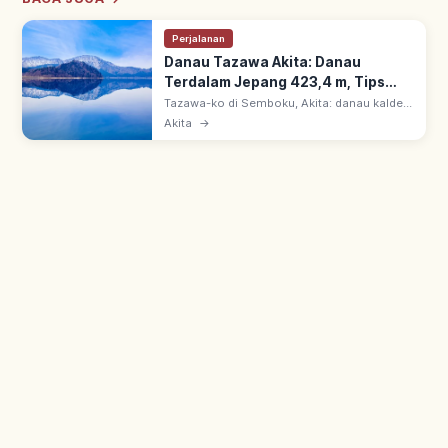
Perjalanan
Danau Tazawa Akita: Danau
Terdalam Jepang 423,4 m, Tips
Berkunjung
Tazawa-ko di Semboku, Akita: danau kaldera
terdalam Jepang, kedalaman 423,4 m &
Akita
→
keliling ~20 km. Air sangat jernih; legenda
Putri Tatsuko & onsen sekitar.