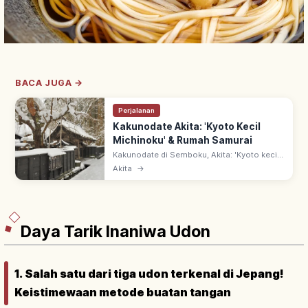
BACA JUGA →
Perjalanan
Kakunodate Akita: 'Kyoto Kecil
Michinoku' & Rumah Samurai
Kakunodate di Semboku, Akita: 'Kyoto kecil
Michinoku' dengan rumah samurai di
Akita
→
Bukeyashiki-dori—Kawasan Pelestarian
Bangunan Tradisional. Sakura shidare semi.
Daya Tarik Inaniwa Udon
1. Salah satu dari tiga udon terkenal di Jepang!
Keistimewaan metode buatan tangan