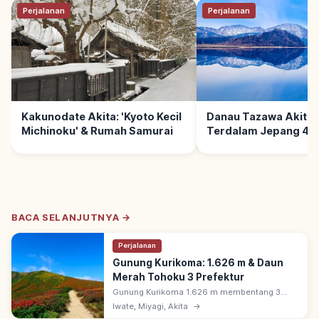
Perjalanan
Perjalanan
Kakunodate Akita: 'Kyoto Kecil
Danau Tazawa Akita:
Michinoku' & Rumah Samurai
Terdalam Jepang 423
Tips Berkunjung
BACA SELANJUTNYA →
Perjalanan
Gunung Kurikoma: 1.626 m & Daun
Merah Tohoku 3 Prefektur
Gunung Kurikoma 1.626 m membentang 3
prefektur (Miyagi, Iwate, Akita). Gunung berapi
Iwate, Miyagi, Akita
→
simetris, salah satu spot daun merah dan