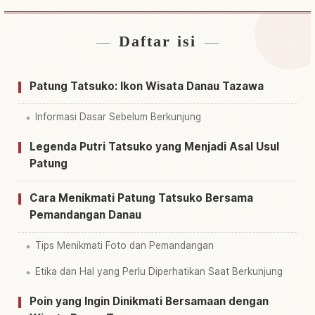
Daftar isi
Cari penginapan dekat Tatsuko Zou
↗
Cari aktivitas di Tatsuko Zou
↗
Patung Tatsuko: Ikon Wisata Danau Tazawa
Informasi Dasar Sebelum Berkunjung
Legenda Putri Tatsuko yang Menjadi Asal Usul
Patung
Cara Menikmati Patung Tatsuko Bersama
Pemandangan Danau
Tips Menikmati Foto dan Pemandangan
Etika dan Hal yang Perlu Diperhatikan Saat Berkunjung
Poin yang Ingin Dinikmati Bersamaan dengan