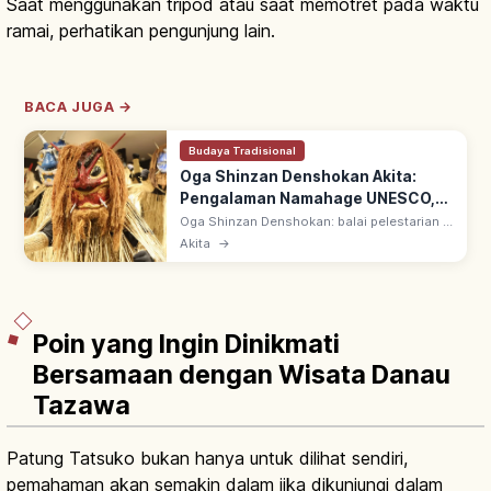
Saat menggunakan tripod atau saat memotret pada waktu
ramai, perhatikan pengunjung lain.
BACA JUGA →
Budaya Tradisional
Oga Shinzan Denshokan Akita:
Pengalaman Namahage UNESCO,
Rute & Sorotan
Oga Shinzan Denshokan: balai pelestarian di
Semenanjung Oga, Akita untuk merasakan
Akita
→
tradisi Namahage—raihoshin Tahun Baru
bertopeng menakutkan. Warisan UNESCO.
Poin yang Ingin Dinikmati
Bersamaan dengan Wisata Danau
Tazawa
Patung Tatsuko bukan hanya untuk dilihat sendiri,
pemahaman akan semakin dalam jika dikunjungi dalam