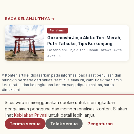
BACA SELANJUTNYA →
Perjalanan
Gozanoishi Jinja Akita: Torii Merah,
Putri Tatsuko, Tips Berkunjung
Gozanoishi Jinja di tepi Danau Tazawa, Akita
terkenal torii merah vermilion. Nama dari
Akita
→
Daimyo Akita Satake Yoshitaka yang singgah
pada 1650 (Keian 3).
※ Konten artikel didasarkan pada informasi pada saat penulisan dan
mungkin berbeda dari situasi saat ini. Selain itu, kami tidak menjamin
keakuratan dan kelengkapan konten yang dipublikasikan, harap
dimaklumi.
Bersponsor
Artikel ini mungkin berisi iklan (tautan afiliasi); kami dapat
memperoleh komisi dari pemesanan melalui tautan tersebut.
Situs web ini menggunakan cookie untuk meningkatkan
pengalaman pengguna dan mempersonalisasi konten. Silakan
Terdekat
lihat
Kebijakan Privasi
untuk detail lebih lanjut.
Terima semua
Tolak semua
Pengaturan
Artikel Terkait