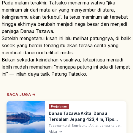
Pada malam terakhir, Tatsuko menerima wahyu "jika
meminum air dari mata air yang menyembur di utara,
keinginanmu akan terkabul". Ia terus meminum air tersebut
hingga akhirnya berubah menjadi naga besar dan menjadi
penjaga Danau Tazawa.
Setelah mengetahui kisah ini lalu melihat patungnya, di balik
sosok yang berdiri tenang itu akan terasa cerita yang
membuat danau ini terlihat mistis.
Bukan sekadar keindahan visualnya, tetapi juga menjadi
lebih mudah memahami "mengapa patung ini ada di tempat
ini" — inilah daya tarik Patung Tatsuko.
BACA JUGA →
Perjalanan
Danau Tazawa Akita: Danau
Terdalam Jepang 423,4 m, Tips
Berkunjung
Tazawa-ko di Semboku, Akita: danau kaldera
terdalam Jepang, kedalaman 423,4 m &
Akita
→