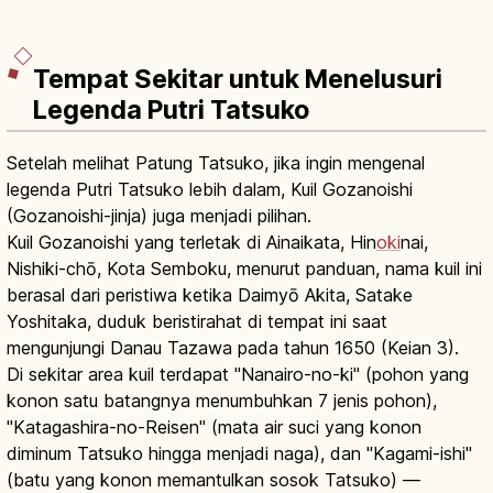
Tempat Sekitar untuk Menelusuri
Legenda Putri Tatsuko
Setelah melihat Patung Tatsuko, jika ingin mengenal
legenda Putri Tatsuko lebih dalam, Kuil Gozanoishi
(Gozanoishi-jinja) juga menjadi pilihan.
Kuil Gozanoishi yang terletak di Ainaikata, Hin
oki
nai,
Nishiki-chō, Kota Semboku, menurut panduan, nama kuil ini
berasal dari peristiwa ketika Daimyō Akita, Satake
Yoshitaka, duduk beristirahat di tempat ini saat
mengunjungi Danau Tazawa pada tahun 1650 (Keian 3).
Di sekitar area kuil terdapat "Nanairo-no-ki" (pohon yang
konon satu batangnya menumbuhkan 7 jenis pohon),
"Katagashira-no-Reisen" (mata air suci yang konon
diminum Tatsuko hingga menjadi naga), dan "Kagami-ishi"
(batu yang konon memantulkan sosok Tatsuko) —