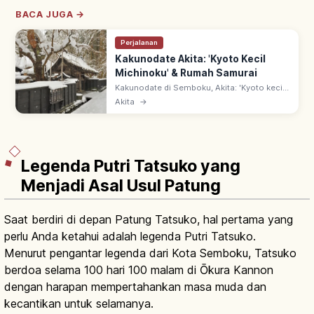
BACA JUGA →
Perjalanan
Kakunodate Akita: 'Kyoto Kecil
Michinoku' & Rumah Samurai
Kakunodate di Semboku, Akita: 'Kyoto kecil
Michinoku' dengan rumah samurai di
Akita
→
Bukeyashiki-dori—Kawasan Pelestarian
Bangunan Tradisional. Sakura shidare semi.
Legenda Putri Tatsuko yang
Menjadi Asal Usul Patung
Saat berdiri di depan Patung Tatsuko, hal pertama yang
perlu Anda ketahui adalah legenda Putri Tatsuko.
Menurut pengantar legenda dari Kota Semboku, Tatsuko
berdoa selama 100 hari 100 malam di Ōkura Kannon
dengan harapan mempertahankan masa muda dan
kecantikan untuk selamanya.