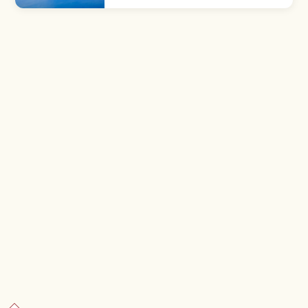
keliling ~20 km. Air sangat jernih; legenda
Putri Tatsuko & onsen sekitar.