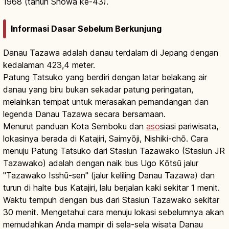
1968 (tahun Showa ke-43).
Informasi Dasar Sebelum Berkunjung
Danau Tazawa adalah danau terdalam di Jepang dengan
kedalaman 423,4 meter.
Patung Tatsuko yang berdiri dengan latar belakang air
danau yang biru bukan sekadar patung peringatan,
melainkan tempat untuk merasakan pemandangan dan
legenda Danau Tazawa secara bersamaan.
Menurut panduan Kota Semboku dan
aso
siasi pariwisata,
lokasinya berada di Katajiri, Saimyōji, Nishiki-chō. Cara
menuju Patung Tatsuko dari Stasiun Tazawako (Stasiun JR
Tazawako) adalah dengan naik bus Ugo Kōtsū jalur
"Tazawako Isshū-sen" (jalur keliling Danau Tazawa) dan
turun di halte bus Katajiri, lalu berjalan kaki sekitar 1 menit.
Waktu tempuh dengan bus dari Stasiun Tazawako sekitar
30 menit. Mengetahui cara menuju lokasi sebelumnya akan
memudahkan Anda mampir di sela-sela wisata Danau