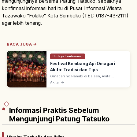
mengunjunginya bersama Patung Tatsuko, sebaiknya
konfirmasi informasi hari itu di Pusat Informasi Wisata
Tazawako "Folake" Kota Semboku (TEL: 0187-43-2111)
agar lebih tenang.
BACA JUGA →
Budaya Tradisional
Festival Kembang Api Omagari
Akita: Tradisi dan Tips
Omagari no Hanabi di Daisen, Akita:
Kompetisi Kembang Api Nasional. Salah
Akita
→
satu dari 3 Festival Kembang Api Besar
Jepang, tiap Sabtu terakhir Agustus.
Informasi Praktis Sebelum
Mengunjungi Patung Tatsuko