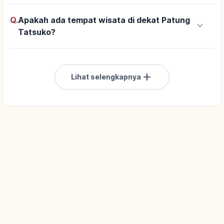
Q.
Apakah ada tempat wisata di dekat Patung
keyboard_arrow_down
Tatsuko?
add
Lihat selengkapnya