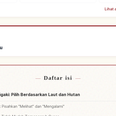
Lihat 
u
ginapan
Cari ak
↗
Daftar isi
higaki: Pilih Berdasarkan Laut dan Hutan
i: Pisahkan "Melihat" dan "Mengalami"