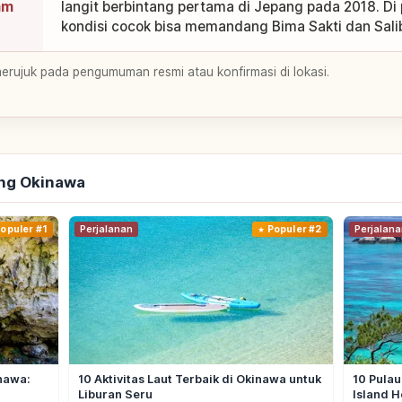
am
langit berbintang pertama di Jepang pada 2018. Di
kondisi cocok bisa memandang Bima Sakti dan Salib
merujuk pada pengumuman resmi atau konfirmasi di lokasi.
ang Okinawa
opuler #1
Perjalanan
Populer #2
Perjalana
inawa:
10 Aktivitas Laut Terbaik di Okinawa untuk
10 Pulau
Liburan Seru
Island 