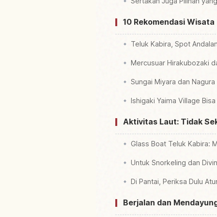
Sertakan Juga Pilihan ya
10 Rekomendasi Wisata 
Teluk Kabira, Spot Andala
Mercusuar Hirakubozaki d
Sungai Miyara dan Nagura
Ishigaki Yaima Village Bi
Aktivitas Laut: Tidak S
Glass Boat Teluk Kabira:
Untuk Snorkeling dan Divin
Di Pantai, Periksa Dulu At
Berjalan dan Mendayung