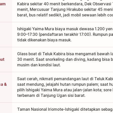
lam
Kabira sekitar 40 menit berkendara, Dek Observasi 
menit, Mercusuar Tanjung Hirakubo sekitar 45 menit
barat, bus relatif sedikit, jadi mobil sewaan lebih co
Ishigaki Yaima Mura biaya masuk dewasa 1.200 yen
9:00–17:30 (pendaftaran terakhir 17:00). Rumpun 
tidak dikenakan biaya masuk.
Glass boat di Teluk Kabira bisa mengamati bawah la
aut
30 menit. Saat snorkeling dan diving, kadang bisa
musim dan kondisi laut.
Saat cerah, nikmati pemandangan laut di Teluk Kabi
ca &
saat mendung, jelajahi hutan rumpun palem; saat h
pilih Ishigaki Yaima Mura atau jalan-jalan kota; sor
terbenam di Tanjung Ugan sisi barat.
Taman Nasional Iriomote-Ishigaki ditetapkan seba