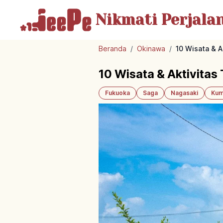
Nikmati Perjala
Beranda
/
Okinawa
/
10 Wisata & A
10 Wisata & Aktivitas 
Fukuoka
Saga
Nagasaki
Kum