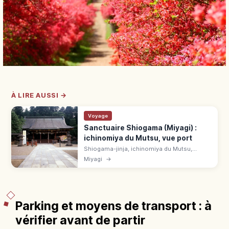
À LIRE AUSSI →
Voyage
Sanctuaire Shiogama (Miyagi) :
ichinomiya du Mutsu, vue port
Shiogama-jinja, ichinomiya du Mutsu,
honore Shiotsuchi à Ichimoriyama. Escalier
Miyagi
→
Otokozaka, sanctuaire classé, Hote Matsuri
le 10 mars, gratuit, 15 min.
Parking et moyens de transport : à
vérifier avant de partir