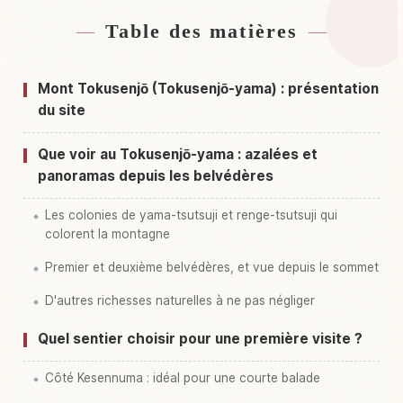
Table des matières
Hébergements près de Mont Tokusen Jouzan
↗
Activités à Mont Tokusen Jouzan
↗
Mont Tokusenjō (Tokusenjō-yama) : présentation
du site
Que voir au Tokusenjō-yama : azalées et
panoramas depuis les belvédères
Les colonies de yama-tsutsuji et renge-tsutsuji qui
colorent la montagne
Premier et deuxième belvédères, et vue depuis le sommet
D'autres richesses naturelles à ne pas négliger
Quel sentier choisir pour une première visite ?
Côté Kesennuma : idéal pour une courte balade