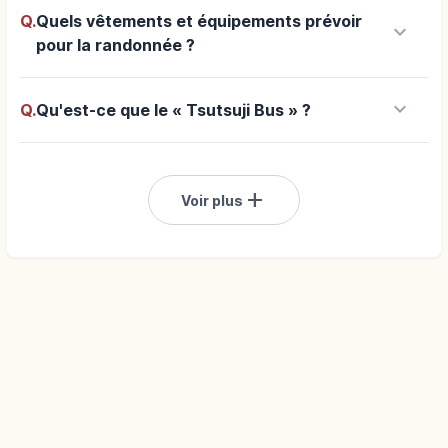
Q.
Quels vêtements et équipements prévoir
keyboard_arrow_down
pour la randonnée ?
keyboard_arrow_down
Q.
Qu'est-ce que le « Tsutsuji Bus » ?
add
Voir plus