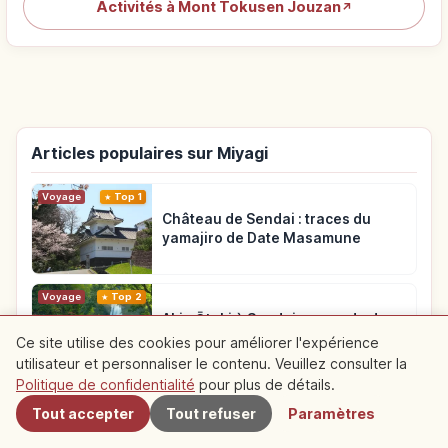
Activités à Mont Tokusen Jouzan
↗
Articles populaires sur Miyagi
Voyage
Top 1
Château de Sendai : traces du
yamajiro de Date Masamune
Voyage
Top 2
Akiu Ōtaki à Sendai : cascade de
55 m et balade
Ce site utilise des cookies pour améliorer l'expérience
utilisateur et personnaliser le contenu. Veuillez consulter la
À proximité
Politique de confidentialité
pour plus de détails.
Voyage
Top 3
Croisière dans la baie de
Tout accepter
Tout refuser
Paramètres
Matsushima : circuit Niō-maru et
îles