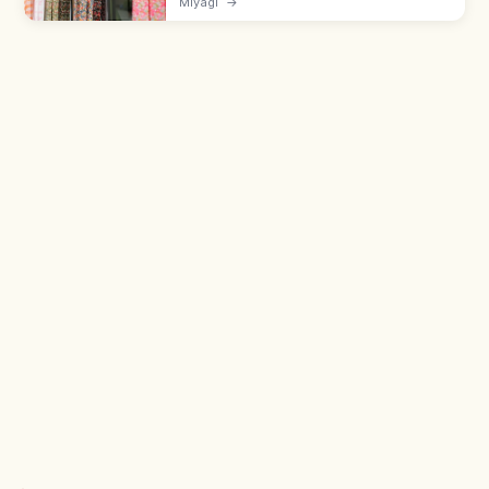
Miyagi
→
Décorations Sasakazari de 5 m, feux
d'artifice du 5 août, accès gare de Sendai.