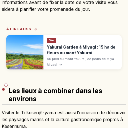
informations avant de fixer la date de votre visite vous
aidera à planifier votre promenade du jour.
À LIRE AUSSI →
Vie
Yakurai Garden à Miyagi : 15 ha de
fleurs au mont Yakurai
Au pied du mont Yakurai, ce jardin de Miyagi
réunit 15 ha, 400 espèces et 8 espaces
Miyagi
→
fleuris. Tulipes, kochias et illuminations :
guide de visite.
Les lieux à combiner dans les
environs
Visiter le Tokusenjō-yama est aussi l'occasion de découvrir
les paysages marins et la culture gastronomique propres à
Kesennuma.