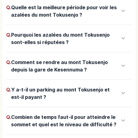
Q.
Quelle est la meilleure période pour voir les
keyboard_arrow_down
azalées du mont Tokusenjo ?
Q.
Pourquoi les azalées du mont Tokusenjo
keyboard_arrow_down
sont-elles si réputées ?
Q.
Comment se rendre au mont Tokusenjo
keyboard_arrow_down
depuis la gare de Kesennuma ?
Q.
Y a-t-il un parking au mont Tokusenjo et
keyboard_arrow_down
est-il payant ?
Q.
Combien de temps faut-il pour atteindre le
keyboard_arrow_down
sommet et quel est le niveau de difficulté ?