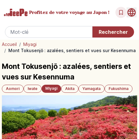
Profitez de votre
voyage au Japon !
Accueil
/
Miyagi
/
Mont Tokusenjō : azalées, sentiers et vues sur Kesennuma
Mont Tokusenjō : azalées, sentiers et
vues sur Kesennuma
Miyagi
Aomori
Iwate
Akita
Yamagata
Fukushima