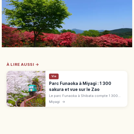
À LIRE AUSSI →
Vie
Parc Funaoka à Miyagi : 1 300
sakura et vue sur le Zao
Le parc Funaoka à Shibata compte 1 300
sakura, un Kannon de la Paix de 24 m et une
Miyagi
→
vue sur le Zao. Guide pour la saison des
cerisiers et l'accès.