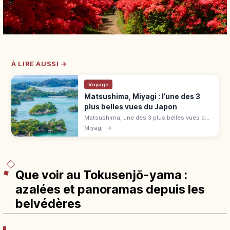
À LIRE AUSSI →
Voyage
Matsushima, Miyagi : l’une des 3
plus belles vues du Japon
Matsushima, une des 3 plus belles vues du
Japon, séduit par sa baie parsemée d'îles.
Miyagi
→
Zuigan-ji (700 ¥), Godaido, croisière 50 min,
40 min depuis Sendai.
Que voir au Tokusenjō-yama :
azalées et panoramas depuis les
belvédères