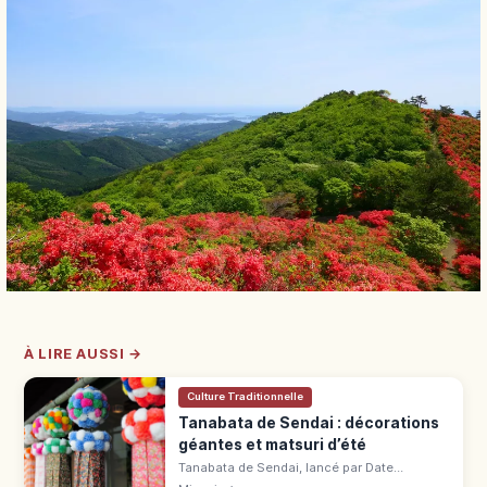
À LIRE AUSSI →
Culture Traditionnelle
Tanabata de Sendai : décorations
géantes et matsuri d’été
Tanabata de Sendai, lancé par Date
Masamune il y a 400 ans, du 6 au 8 août.