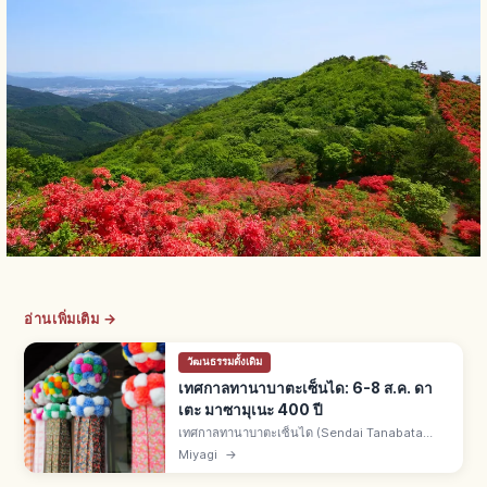
อ่านเพิ่มเติม →
วัฒนธรรมดั้งเดิม
เทศกาลทานาบาตะเซ็นได: 6-8 ส.ค. ดา
เตะ มาซามุเนะ 400 ปี
เทศกาลทานาบาตะเซ็นได (Sendai Tanabata
Matsuri) คืองานหน้าร้อนเซ็นได จ.มิยางิ จัด 6-8
Miyagi
→
ส.ค. ทุกปี สืบทอด 400 ปีจากดาเตะ มาซามุเนะ
ดอกไม้ไฟคืน 5 ส.ค.