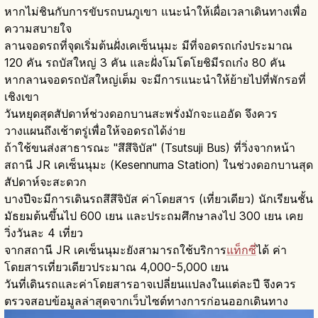
หากไม่ชินกับการขับรถบนภูเขา แนะนำให้เผื่อเวลาเดินทางเพื่อ
ความสบายใจ
ลานจอดรถที่จุดเริ่มต้นฝั่งเคเซ็นนุมะ มีที่จอดรถเก๋งประมาณ
120 คัน รถบัสใหญ่ 3 คัน และฝั่งโมโตโยชิมีรถเก๋ง 80 คัน
หากลานจอดรถบัสใหญ่เต็ม จะมีการแนะนำให้ย้ายไปที่พักรอที่
เชิงเขา
วันหยุดสุดสัปดาห์ช่วงดอกบานสะพรั่งมักจะแออัด จึงควร
วางแผนถึงเช้าตรู่เพื่อให้จอดรถได้ง่าย
ถ้าใช้ขนส่งสาธารณะ "สึสึจิบัส" (Tsutsuji Bus) ที่วิ่งจากหน้า
สถานี JR เคเซ็นนุมะ (Kesennuma Station) ในช่วงดอกบานสุด
สัปดาห์จะสะดวก
บางปีจะมีการเดินรถสึสึจิบัส ค่าโดยสาร (เที่ยวเดียว) นักเรียนชั้น
มัธยมต้นขึ้นไป 600 เยน และประถมศึกษาลงไป 300 เยน เคย
วิ่งวันละ 4 เที่ยว
จากสถานี JR เคเซ็นนุมะยังสามารถใช้บริการ
แท็กซี่
ได้ ค่า
โดยสารเที่ยวเดียวประมาณ 4,000-5,000 เยน
วันที่เดินรถและค่าโดยสารอาจเปลี่ยนแปลงในแต่ละปี จึงควร
ตรวจสอบข้อมูลล่าสุดจากเว็บไซต์ทางการก่อนออกเดินทาง