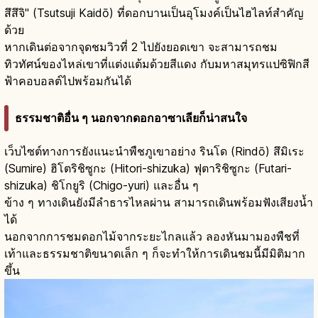
สึสึจิ" (Tsutsuji Kaidō) ที่ดอกบานเป็นอุโมงค์เป็นไฮไลท์สำคัญ
ด้วย
หากเดินต่อจากจุดชมวิวที่ 2 ไปยังยอดเขา จะสามารถชม
ทิวทัศน์ของไหล่เขาที่แต่งแต้มด้วยสีแดง กับมหาสมุทรแปซิฟิกสี
ฟ้าคอบอลต์ไปพร้อมกันได้
ธรรมชาติอื่น ๆ นอกจากดอกอาซาเลียก็น่าสนใจ
เว็บไซต์ทางการยังแนะนำพืชภูเขาอย่าง รินโด (Rindō) สึมิเระ
(Sumire) ฮิโตริชิซูกะ (Hitori-shizuka) ฟุตาริชิซูกะ (Futari-
shizuka) ชิโกยูริ (Chigo-yuri) และอื่น ๆ
ข้าง ๆ ทางเดินยังมีลำธารไหลผ่าน สามารถเดินพร้อมฟังเสียงน้ำ
ได้
นอกจากการชมดอกไม้จากระยะไกลแล้ว ลองหันมามองพืชที่
เท้าและธรรมชาติขนาดเล็ก ๆ ก็จะทำให้การเดินชมนี้มีมิติมาก
ขึ้น