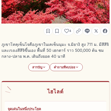
4
ภูเขาโทคุเซ็นโจคือภูเขาในเคเซ็นนุมะ จ.มิยางิ สูง 711 ม. มีสึสึจิ
และเรงเงสึสึจิขึ้นเอง พื้นที่ 50 เฮกตาร์ ราว 500,000 ต้น ชม
กลาง-ปลาย พ.ค. เดินถึงยอด 40 นาที
สารบัญ
คำถามที่พบบ่อย
ไฮไลต์
จุดเด่นในหนึ่งประโยค