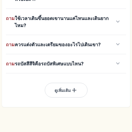
ถาม
ใช้เวลาเดินขึ้นยอดเขานานแค่ไหนและเดินยาก
keyboard_arrow_down
ไหม?
keyboard_arrow_down
ถาม
ควรแต่งตัวและเตรียมของอะไรไปเดินเขา?
keyboard_arrow_down
ถาม
รถบัสสึสึจิคือรถบัสพิเศษแบบไหน?
add
ดูเพิ่มเติม