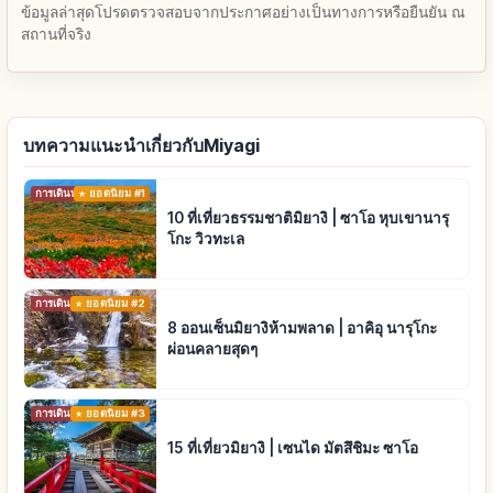
ข้อมูลล่าสุดโปรดตรวจสอบจากประกาศอย่างเป็นทางการหรือยืนยัน ณ
สถานที่จริง
บทความแนะนำเกี่ยวกับMiyagi
การเดินทาง
ยอดนิยม #1
10 ที่เที่ยวธรรมชาติมิยางิ | ซาโอ หุบเขานารุ
โกะ วิวทะเล
การเดินทาง
ยอดนิยม #2
8 ออนเซ็นมิยางิห้ามพลาด | อาคิอุ นารุโกะ
ผ่อนคลายสุดๆ
การเดินทาง
ยอดนิยม #3
15 ที่เที่ยวมิยางิ | เซนได มัตสึชิมะ ซาโอ