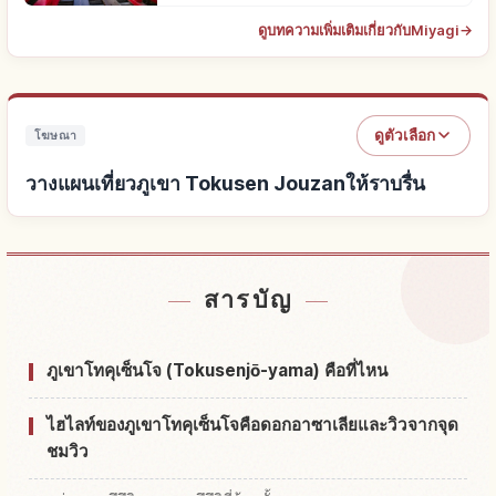
ดูบทความเพิ่มเติมเกี่ยวกับMiyagi
→
ดูตัวเลือก
โฆษณา
วางแผนเที่ยวภูเขา Tokusen Jouzanให้ราบรื่น
หาที่พักใกล้ภูเขา Tokusen Jouzan
↗
สารบัญ
หากิจกรรมในภูเขา Tokusen Jouzan
↗
ภูเขาโทคุเซ็นโจ (Tokusenjō-yama) คือที่ไหน
ไฮไลท์ของภูเขาโทคุเซ็นโจคือดอกอาซาเลียและวิวจากจุด
ชมวิว