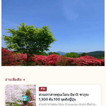
อ่านเพิ่มเติม →
ชีวิต
สวนปราสาทฟุนะโอกะ มิยางิ: ซากุระ
1,300 ต้น 100 จุดดังญี่ปุ่น
สวนปราสาทฟุนะโอกะ (Funaoka Jōshi) คือสวน