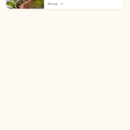
ซากปราสาทชิบาตะ จ.มิยางิ ซากุระกว่า 1,300 ต้น
Miyagi
→
100 จุดชมซากุระชื่อดังญี่ปุ่นร่วมกับฮิโตเมะเซ็มบง
ซากุระ วิวเทือกเขาซาโอ