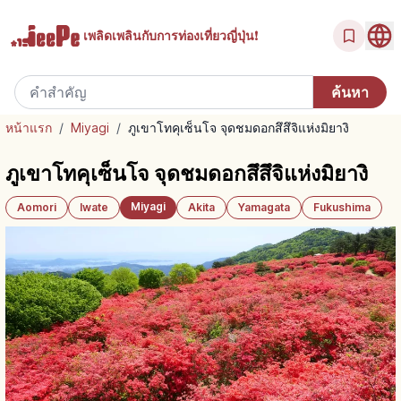
เพลิดเพลินกับ
การท่องเที่ยวญี่ปุ่น!
หน้าแรก
/
Miyagi
/
ภูเขาโทคุเซ็นโจ จุดชมดอกสึสึจิแห่งมิยางิ
ภูเขาโทคุเซ็นโจ จุดชมดอกสึสึจิแห่งมิยางิ
Miyagi
Aomori
Iwate
Akita
Yamagata
Fukushima