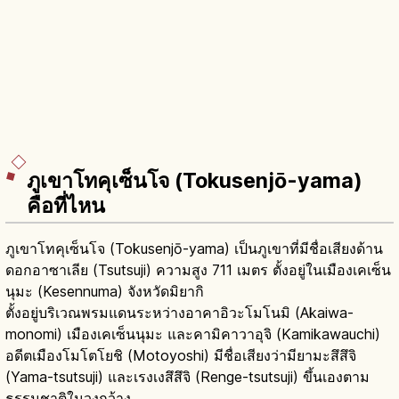
ภูเขาโทคุเซ็นโจ (Tokusenjō-yama)
คือที่ไหน
ภูเขาโทคุเซ็นโจ (Tokusenjō-yama) เป็นภูเขาที่มีชื่อเสียงด้าน
ดอกอาซาเลีย (Tsutsuji) ความสูง 711 เมตร ตั้งอยู่ในเมืองเคเซ็น
นุมะ (Kesennuma) จังหวัดมิยากิ
ตั้งอยู่บริเวณพรมแดนระหว่างอาคาอิวะโมโนมิ (Akaiwa-
monomi) เมืองเคเซ็นนุมะ และคามิคาวาอุจิ (Kamikawauchi)
อดีตเมืองโมโตโยชิ (Motoyoshi) มีชื่อเสียงว่ามียามะสึสึจิ
(Yama-tsutsuji) และเรงเงสึสึจิ (Renge-tsutsuji) ขึ้นเองตาม
ธรรมชาติในวงกว้าง