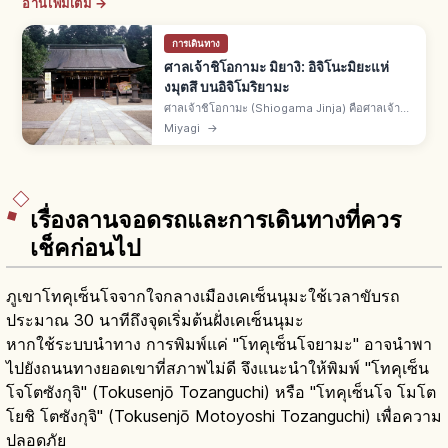
อ่านเพิ่มเติม →
การเดินทาง
ศาลเจ้าชิโอกามะ มิยางิ: อิจิโนะมิยะแห่
งมุตสึ บนอิจิโมริยามะ
ศาลเจ้าชิโอกามะ (Shiogama Jinja) คือศาลเจ้าชิ
โอกามะ จ.มิยางิ อิจิโนะมิยะของแคว้นมุตสึ บนอิจิโม
Miyagi
→
ริยามะ พรปลอดภัยเดินเรือ คลอดบุตร JR สายเซ็นเซ
กิจากเซ็นได 30 นาที
เรื่องลานจอดรถและการเดินทางที่ควร
เช็คก่อนไป
ภูเขาโทคุเซ็นโจจากใจกลางเมืองเคเซ็นนุมะใช้เวลาขับรถ
ประมาณ 30 นาทีถึงจุดเริ่มต้นฝั่งเคเซ็นนุมะ
หากใช้ระบบนำทาง การพิมพ์แค่ "โทคุเซ็นโจยามะ" อาจนำพา
ไปยังถนนทางยอดเขาที่สภาพไม่ดี จึงแนะนำให้พิมพ์ "โทคุเซ็น
โจโตซังกุจิ" (Tokusenjō Tozanguchi) หรือ "โทคุเซ็นโจ โมโต
โยชิ โตซังกุจิ" (Tokusenjō Motoyoshi Tozanguchi) เพื่อความ
ปลอดภัย