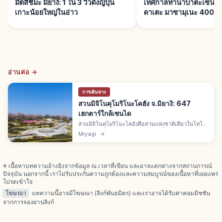
มัตสึชิมะ มิยางิ: 1 ใน 3 วิวดังญี่ปุ่น
เทศกาลทานาบาตะเซ็นได:
เกาะน้อยใหญ่ในอ่าว
ดาเตะ มาซามุเนะ 400 ปี
อ่านต่อ →
การเดินทาง
สวนมิจิโนคุโมริโนะโคฮัง จ.มิยางิ: 647
เฮกตาร์ใกล้เซนได
สวนมิจิโนคุโมริโนะโคฮังคือสวนแห่งชาติเดียวในโทโฮ
คุ เมืองคาวาซากิ อ.ชิบาตะ จ.มิยางิ พื้นที่ 647.4
Miyagi
→
เฮกตาร์ มีเขตใต้-เหนือ-ซาโตยามะ ติดทะเลสาบคามาฟู
สะ ชมดอกไม้
※ เนื้อหาบทความอ้างอิงจากข้อมูล ณ เวลาที่เขียน และอาจแตกต่างจากสถานการณ์
ปัจจุบัน นอกจากนี้ เราไม่รับประกันความถูกต้องและความสมบูรณ์ของเนื้อหาที่เผยแพร่
โปรดเข้าใจ
โฆษณา
บทความนี้อาจมีโฆษณา (ลิงก์พันธมิตร) และเราอาจได้รับค่าคอมมิชชัน
จากการจองผ่านลิงก์