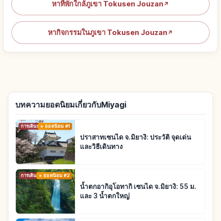
หาที่พักใกล้ภูเขา Tokusen Jouzan
↗
หากิจกรรมในภูเขา Tokusen Jouzan
↗
บทความยอดนิยมเกี่ยวกับMiyagi
การเดินทาง
ยอดนิยม #1
ปราสาทเซนได จ.มิยางิ: ประวัติ จุดเด่น
และวิธีเดินทาง
การเดินทาง
ยอดนิยม #2
น้ำตกอากิอุโอทากิ เซนได จ.มิยางิ: 55 ม.
และ 3 น้ำตกใหญ่