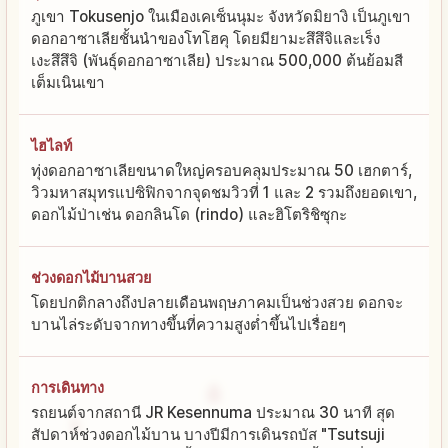
ภูเขา Tokusenjo ในเมืองเคเซ็นนุมะ จังหวัดมิยางิ เป็นภูเขา
ดอกอาซาเลียชั้นนำของโทโฮคุ โดยมียามะสึสึจิและเร็ง
เงะสึสึจิ (พันธุ์ดอกอาซาเลีย) ประมาณ 500,000 ต้นย้อมสี
เต็มเนินเขา
ไฮไลท์
ทุ่งดอกอาซาเลียขนาดใหญ่ครอบคลุมประมาณ 50 เฮกตาร์,
วิวมหาสมุทรแปซิฟิกจากจุดชมวิวที่ 1 และ 2 รวมถึงยอดเขา,
ดอกไม้ป่าเช่น ดอกลินโด (rindo) และฮิโตริชิซุกะ
ช่วงดอกไม้บานสวย
โดยปกติกลางถึงปลายเดือนพฤษภาคมเป็นช่วงสวย ดอกจะ
บานไล่ระดับจากทางขึ้นที่ความสูงต่ำขึ้นไปเรื่อยๆ
การเดินทาง
รถยนต์จากสถานี JR Kesennuma ประมาณ 30 นาที สุด
สัปดาห์ช่วงดอกไม้บาน บางปีมีการเดินรถบัส "Tsutsuji