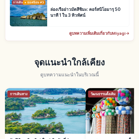
การเดินทาง
ยอดนิยม #3
ล่องเรืออ่าวมัตสึชิมะ: คอร์สนิโอมารุ 50
นาที 1 ใน 3 ทิวทัศน์
ดูบทความเพิ่มเติมเกี่ยวกับMiyagi
→
จุดแนะนำใกล้เคียง
ดูบทความแนะนำในบริเวณนี้
การเดินทาง
วัฒนธรรมดั้งเดิม