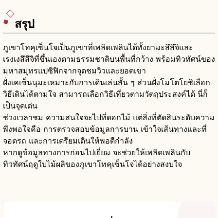
สรุป
ภูเขาโทคุเซ็นโจเป็นภูเขาที่เพลิดเพลินได้ทั้งยามะสึสึจิและ
เรงเงสึสึจิที่ขึ้นเองตามธรรมชาติบนพื้นที่กว้าง พร้อมทิวทัศน์ของ
มหาสมุทรแปซิฟิกจากจุดชมวิวและยอดเขา
ฝั่งเคเซ็นนุมะเหมาะกับการเดินเล่นสั้น ๆ ส่วนฝั่งโมโตโยชิเลือก
วิธีเดินได้ตามใจ สามารถเลือกวิธีเที่ยวตามวัตถุประสงค์ได้ นี่ก็
เป็นจุดเด่น
ช่วงเวลาชม ความสนใจจะไปที่ดอกไม้ แต่สิ่งที่ตัดสินระดับความ
พึงพอใจคือ การตรวจสอบข้อมูลการบาน เข้าใจเส้นทางและที่
จอดรถ และการเตรียมเดินให้พอดีกำลัง
หากดูข้อมูลทางการก่อนไปเยี่ยม จะช่วยให้เพลิดเพลินกับ
ทิวทัศน์ฤดูใบไม้ผลิของภูเขาโทคุเซ็นโจได้อย่างสงบใจ