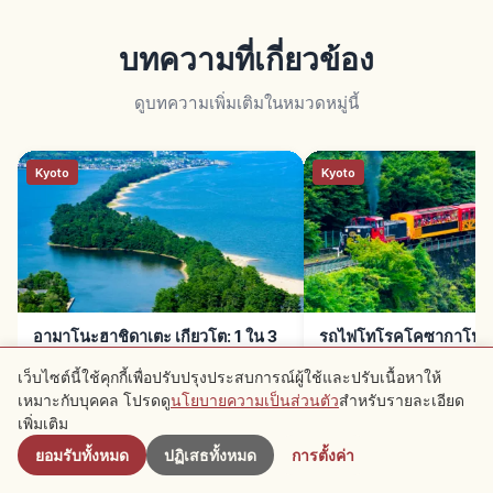
บทความที่เกี่ยวข้อง
ดูบทความเพิ่มเติมในหมวดหมู่นี้
Kyoto
Kyoto
อามาโนะฮาชิดาเตะ เกียวโต: 1 ใน 3
รถไฟโทโรคโคซากาโนะ เก
วิวดัง สันดอน 3.6 กม.
เขาโฮซุ 7.3 กม. เปิดปี 19
เว็บไซต์นี้ใช้คุกกี้เพื่อปรับปรุงประสบการณ์ผู้ใช้และปรับเนื้อหาให้
เหมาะกับบุคคล โปรดดู
นโยบายความเป็นส่วนตัว
สำหรับรายละเอียด
ใกล้เคียง
เพิ่มเติม
ยอมรับทั้งหมด
ปฏิเสธทั้งหมด
การตั้งค่า