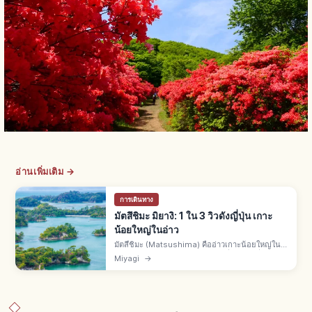
อ่านเพิ่มเติม →
การเดินทาง
มัตสึชิมะ มิยางิ: 1 ใน 3 วิวดังญี่ปุ่น เกาะ
น้อยใหญ่ในอ่าว
มัตสึชิมะ (Matsushima) คืออ่าวเกาะน้อยใหญ่ใน
มัตสึชิมะ จ.มิยางิ 1 ใน 3 วิวงดงามที่สุดของญี่ปุ่น มัตสึ
Miyagi
→
โอะ บาโชเคยมาเยือน วัดและศาลเจ้าของดาเตะ มา
ซามุเนะ ล่องเรือ