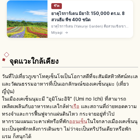
ชีวิต
ยาคุไรการ์เดน มิยางิ: 150,000 ตร.ม. 8
สวนธีม พืช 400 ชนิด
ยาคุไรการ์เดน (Yakurai Garden) คือสวนเชิงเขา
ยาคุไรซังคามิ จ.มิยางิ พื้นที่ราว 150,000 ตร.ม. (3
Miyagi
→
เท่าโตเกียวโดม) พืชราว 400 ชนิด 8 สวนธีม โคเคีย
และซัลเวียใบไม้แดง
จุดแวะใกล้เคียง
วันที่ไปเที่ยวภูเขาโทคุเซ็นโจเป็นโอกาสดีที่จะสัมผัสทิวทัศน์ทะเล
และวัฒนธรรมอาหารที่เป็นเอกลักษณ์ของเคเซ็นนุมะ (เที่ยว
ญี่ปุ่น)
ในเมืองเคเซ็นนุมะมี "อุมิโนะอิจิ" (Umi no Ichi) ที่สามารถ
เพลิดเพลินกับอาหารทะเลใกล้ท่า
เรือ
และสถานที่ถ่ายทอดความ
ทรงจำและการฟื้นฟูจากแผ่นดินไหว กระจายอยู่ทั่วไป
หากรวมแผนแวะคาเฟ่หรือที่พัก
ออนเซ็น
ในใจกลางเมืองเคเซ็นนุ
มะเป็นจุดพักหลังการเดินเขา ไม่ว่าจะเป็นทริปวันเดียวหรือพัก
แรม ก็สนุกได้