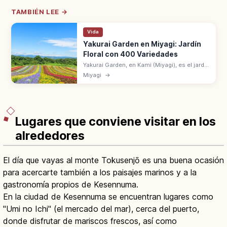
TAMBIÉN LEE →
Vida
Yakurai Garden en Miyagi: Jardín
Floral con 400 Variedades
Yakurai Garden, en Kami (Miyagi), es el jardín
a los pies del monte Yakurai con 400
Miyagi
→
variedades en 150.000 m² (3 Tokyo Dome).
Fotos en cada estación.
Lugares que conviene visitar en los
alrededores
El día que vayas al monte Tokusenjō es una buena ocasión
para acercarte también a los paisajes marinos y a la
gastronomía propios de Kesennuma.
En la ciudad de Kesennuma se encuentran lugares como
"Umi no Ichi" (el mercado del mar), cerca del puerto,
donde disfrutar de mariscos frescos, así como