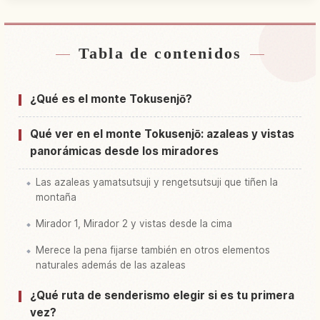
Tabla de contenidos
Buscar alojamiento cerca de Monte Tokusen
↗
Jouzan
¿Qué es el monte Tokusenjō?
Buscar experiencias en Monte Tokusen Jouzan
↗
Qué ver en el monte Tokusenjō: azaleas y vistas
panorámicas desde los miradores
Las azaleas yamatsutsuji y rengetsutsuji que tiñen la
montaña
Mirador 1, Mirador 2 y vistas desde la cima
Merece la pena fijarse también en otros elementos
naturales además de las azaleas
¿Qué ruta de senderismo elegir si es tu primera
vez?