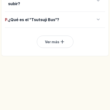
keyboard_arrow_down
subir?
keyboard_arrow_down
P.
¿Qué es el "Tsutsuji Bus"?
add
Ver más