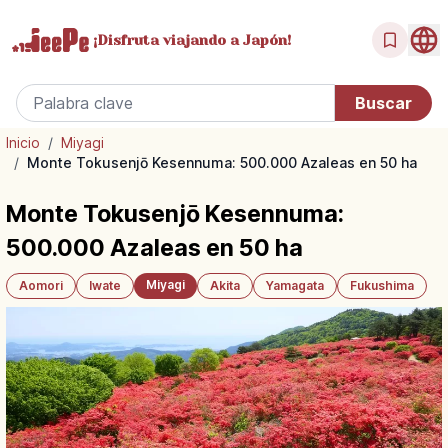
¡Disfruta
viajando a Japón!
Inicio
/
Miyagi
/
Monte Tokusenjō Kesennuma: 500.000 Azaleas en 50 ha
Monte Tokusenjō Kesennuma:
500.000 Azaleas en 50 ha
Miyagi
Aomori
Iwate
Akita
Yamagata
Fukushima