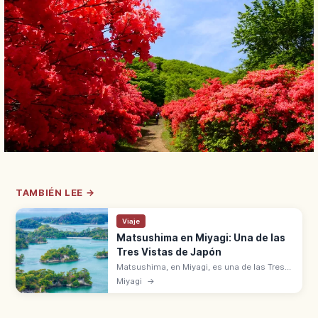
TAMBIÉN LEE →
Viaje
Matsushima en Miyagi: Una de las
Tres Vistas de Japón
Matsushima, en Miyagi, es una de las Tres
Vistas de Japón con numerosos islotes
Miyagi
→
cubiertos de pinos en la bahía. Templos
Zuiganji y Godaido de Date Masamune.