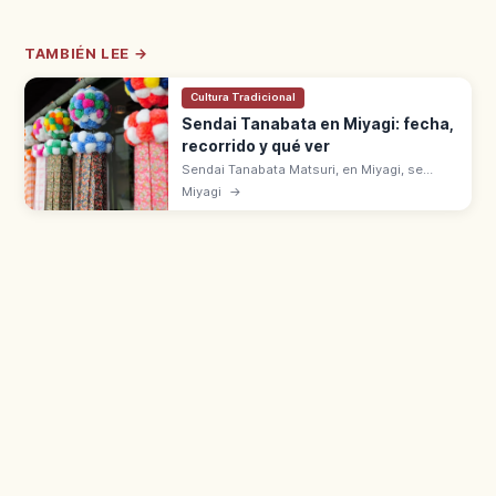
TAMBIÉN LEE →
Cultura Tradicional
Sendai Tanabata en Miyagi: fecha,
recorrido y qué ver
Sendai Tanabata Matsuri, en Miyagi, se
celebra del 6 al 8 de agosto. Decoraciones
Miyagi
→
de bambú en las galerías comerciales.
Tradición ligada a Date Masamune.