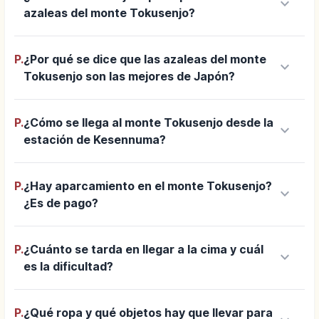
keyboard_arrow_down
azaleas del monte Tokusenjo?
P.
¿Por qué se dice que las azaleas del monte
keyboard_arrow_down
Tokusenjo son las mejores de Japón?
P.
¿Cómo se llega al monte Tokusenjo desde la
keyboard_arrow_down
estación de Kesennuma?
P.
¿Hay aparcamiento en el monte Tokusenjo?
keyboard_arrow_down
¿Es de pago?
P.
¿Cuánto se tarda en llegar a la cima y cuál
keyboard_arrow_down
es la dificultad?
P.
¿Qué ropa y qué objetos hay que llevar para