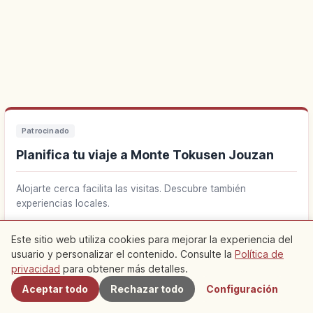
Patrocinado
Planifica tu viaje a Monte Tokusen Jouzan
Alojarte cerca facilita las visitas. Descubre también
experiencias locales.
Buscar alojamiento cerca de Monte Tokusen
Este sitio web utiliza cookies para mejorar la experiencia del
↗
Jouzan
usuario y personalizar el contenido. Consulte la
Política de
Cercanos
privacidad
para obtener más detalles.
Aceptar todo
Rechazar todo
Configuración
Buscar experiencias en Monte Tokusen Jouzan
↗