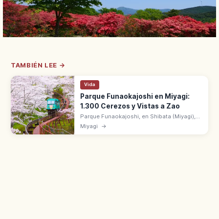
TAMBIÉN LEE →
Vida
Parque Funaokajoshi en Miyagi:
1.300 Cerezos y Vistas a Zao
Parque Funaokajoshi, en Shibata (Miyagi),
tiene 1.300 cerezos en las ruinas del
Miyagi
→
castillo. Cien Mejores Lugares de Sakura
con vistas a Zao y al río Shiroishi.