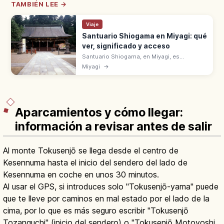
TAMBIÉN LEE →
Viaje
Santuario Shiogama en Miyagi: qué
ver, significado y acceso
Santuario Shiogama, en Miyagi, es
Ichinomiya de la antigua provincia de Mutsu.
Miyagi
→
Se alza en el monte Ichimori, a 30 min en JR
Senseki desde la estación de Sendai.
Aparcamientos y cómo llegar:
información a revisar antes de salir
Al monte Tokusenjō se llega desde el centro de
Kesennuma hasta el inicio del sendero del lado de
Kesennuma en coche en unos 30 minutos.
Al usar el GPS, si introduces solo "Tokusenjō-yama" puede
que te lleve por caminos en mal estado por el lado de la
cima, por lo que es más seguro escribir "Tokusenjō
Tozanguchi" (inicio del sendero) o "Tokusenjō Motoyoshi