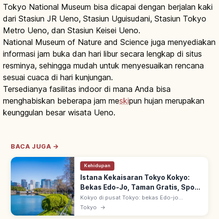
Tokyo National Museum bisa dicapai dengan berjalan kaki
dari Stasiun JR Ueno, Stasiun Uguisudani, Stasiun Tokyo
Metro Ueno, dan Stasiun Keisei Ueno.
National Museum of Nature and Science juga menyediakan
informasi jam buka dan hari libur secara lengkap di situs
resminya, sehingga mudah untuk menyesuaikan rencana
sesuai cuaca di hari kunjungan.
Tersedianya fasilitas indoor di mana Anda bisa
menghabiskan beberapa jam me
ski
pun hujan merupakan
keunggulan besar wisata Ueno.
BACA JUGA →
Kehidupan
Istana Kekaisaran Tokyo Kokyo:
Bekas Edo-Jo, Taman Gratis, Spot
Utama
Kokyo di pusat Tokyo: bekas Edo-jo
kediaman shogun Tokugawa, jadi tempat
Tokyo
→
tinggal Kaisar sejak 1869 (Meiji 2). Higashi