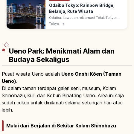
Odaiba Tokyo: Rainbow Bridge,
Belanja, Rute Wisata
Odaiba: kawasan reklamasi Teluk Tokyo
dengan Rainbow Bridge yang ikonik. Pusat
Tokyo
→
perbelanjaan besar, hiburan, dan
pemandangan malam Tokyo yang
spektakuler.
Ueno Park: Menikmati Alam dan
Budaya Sekaligus
Pusat wisata Ueno adalah
Ueno Onshi Kōen (Taman
Ueno)
.
Di dalam taman terdapat galeri seni, museum, Kolam
Shinobazu, kuil, dan Kebun Binatang Ueno. Area ini saja
sudah cukup untuk dinikmati selama setengah hari atau
lebih.
Mulai dari Berjalan di Sekitar Kolam Shinobazu