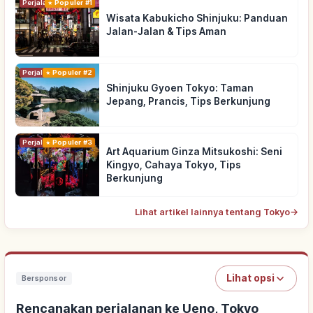
Perjalanan
Populer #1
Wisata Kabukicho Shinjuku: Panduan
Jalan-Jalan & Tips Aman
Perjalanan
Populer #2
Shinjuku Gyoen Tokyo: Taman
Jepang, Prancis, Tips Berkunjung
Perjalanan
Populer #3
Art Aquarium Ginza Mitsukoshi: Seni
Kingyo, Cahaya Tokyo, Tips
Berkunjung
Lihat artikel lainnya tentang Tokyo
→
Lihat opsi
Bersponsor
Rencanakan perjalanan ke Ueno, Tokyo