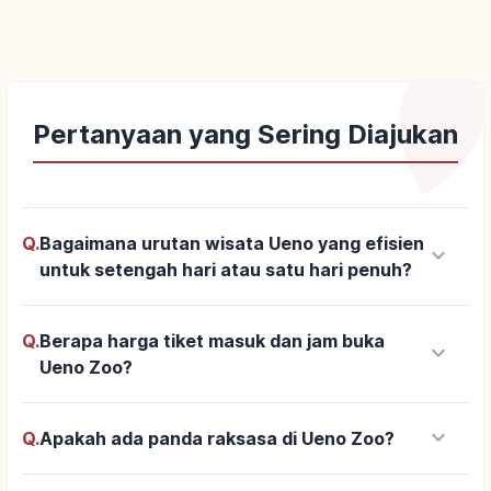
Pertanyaan yang Sering Diajukan
Q.
Bagaimana urutan wisata Ueno yang efisien
keyboard_arrow_down
untuk setengah hari atau satu hari penuh?
Q.
Berapa harga tiket masuk dan jam buka
keyboard_arrow_down
Ueno Zoo?
keyboard_arrow_down
Q.
Apakah ada panda raksasa di Ueno Zoo?