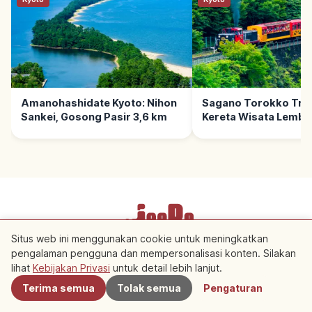
Amanohashidate Kyoto: Nihon
Sagano Torokko Trai
Sankei, Gosong Pasir 3,6 km
Kereta Wisata Lemba
Hozugawa, Tips Berk
Situs web ini menggunakan cookie untuk meningkatkan
Ketentuan Layanan
Kebijakan Privasi
Pengaturan Cookie
pengalaman pengguna dan mempersonalisasi konten. Silakan
Terdekat
lihat
Kebijakan Privasi
untuk detail lebih lanjut.
Copyright © 2026 JeePe Inc. All rights reserved.
Terima semua
Tolak semua
Pengaturan