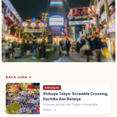
BACA JUGA →
Kehidupan
Shibuya Tokyo: Scramble Crossing,
Hachiko dan Belanja
Shibuya: pusat tren Tokyo—Scramble
Crossing, Patung Hachiko, SHIBUYA109,
Tokyo
→
MIYASHITA PARK. Stasiun terminal JR
Yamanote, Ginza Line & Tokyu Toyoko.