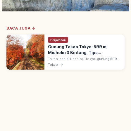
BACA JUGA →
Perjalanan
Gunung Takao Tokyo: 599 m,
Michelin 3 Bintang, Tips
Berkunjung
Takao-san di Hachioji, Tokyo: gunung 599
m, 3 bintang Michelin Green Guide. ~3 juta
Tokyo
→
pendaki tiap tahun, ~1 jam dari pusat Tokyo;
cable car & lift.