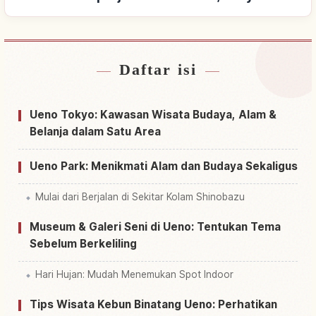
Daftar isi
Cari penginapan dekat Ueno, Tokyo
↗
Cari aktivitas di Ueno, Tokyo
↗
Ueno Tokyo: Kawasan Wisata Budaya, Alam &
Belanja dalam Satu Area
Ueno Park: Menikmati Alam dan Budaya Sekaligus
Mulai dari Berjalan di Sekitar Kolam Shinobazu
Museum & Galeri Seni di Ueno: Tentukan Tema
Sebelum Berkeliling
Hari Hujan: Mudah Menemukan Spot Indoor
Tips Wisata Kebun Binatang Ueno: Perhatikan