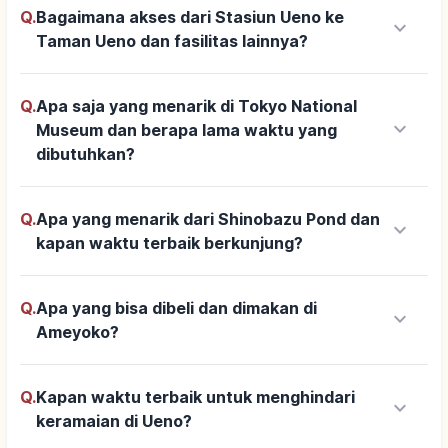
Q.
Bagaimana akses dari Stasiun Ueno ke
keyboard_arrow_down
Taman Ueno dan fasilitas lainnya?
Q.
Apa saja yang menarik di Tokyo National
keyboard_arrow_down
Museum dan berapa lama waktu yang
dibutuhkan?
Q.
Apa yang menarik dari Shinobazu Pond dan
keyboard_arrow_down
kapan waktu terbaik berkunjung?
Q.
Apa yang bisa dibeli dan dimakan di
keyboard_arrow_down
Ameyoko?
Q.
Kapan waktu terbaik untuk menghindari
keyboard_arrow_down
keramaian di Ueno?