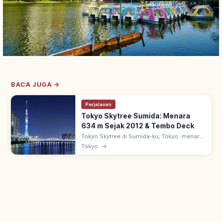
BACA JUGA →
Perjalanan
Tokyo Skytree Sumida: Menara
634 m Sejak 2012 & Tembo Deck
Tokyo Skytree di Sumida-ku, Tokyo: menara
pemancar 634 m, salah satu menara siaran
Tokyo
→
mandiri tertinggi dunia. Sejak 2012; Tembo
Deck 350 m dengan panorama Tokyo.