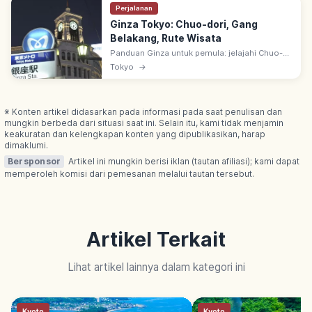
Perjalanan
Ginza Tokyo: Chuo-dori, Gang
Belakang, Rute Wisata
Panduan Ginza untuk pemula: jelajahi Chuo-
dori, jalur pedestrian, pusat info wisata, dan
Tokyo
→
aturan penting agar belanja serta jalan-jalan
terasa lebih nyaman.
※ Konten artikel didasarkan pada informasi pada saat penulisan dan
mungkin berbeda dari situasi saat ini. Selain itu, kami tidak menjamin
keakuratan dan kelengkapan konten yang dipublikasikan, harap
dimaklumi.
Bersponsor
Artikel ini mungkin berisi iklan (tautan afiliasi); kami dapat
memperoleh komisi dari pemesanan melalui tautan tersebut.
Artikel Terkait
Lihat artikel lainnya dalam kategori ini
Kyoto
Kyoto