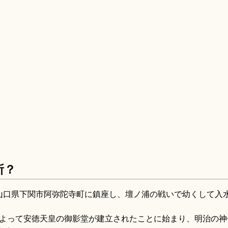
所？
山口県下関市阿弥陀寺町に鎮座し、壇ノ浦の戦いで幼くして入
命によって安徳天皇の御影堂が建立されたことに始まり、明治の神