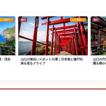
人気No.1
旅行
人気No.2
旅行
窟・渓谷
山口の海沿いスポット10選｜日本海と瀬戸内
山口の穴
海を巡るドライブ
園を静か