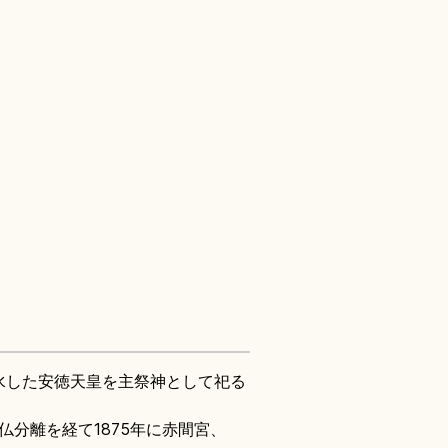
水した安徳天皇を主祭神として祀る
仏分離を経て1875年に赤間宮、