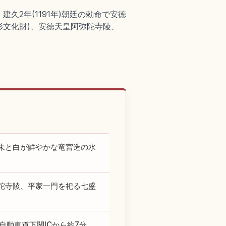
2年(1191年)朝廷の勅命で安徳
形文化財)、安徳天皇阿弥陀寺陵、
朱と白が鮮やかな竜宮造の水
陀寺陵、平家一門を祀る七盛
自動車道下関ICから約7分、