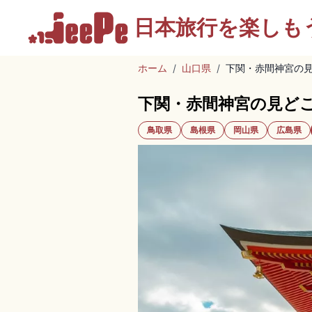
日本旅行を
楽しも
ホーム
/
山口県
/
下関・赤間神宮の
下関・赤間神宮の見ど
鳥取県
島根県
岡山県
広島県