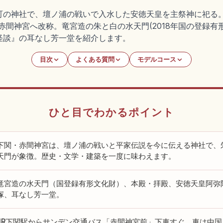
の神社で、壇ノ浦の戦いで入水した安徳天皇を主祭神に祀る。建久
に赤間神宮へ改称。竜宮造の朱と白の水天門(2018年国の登録有
怪談』の耳なし芳一堂を紹介します。
目次
よくある質問
モデルコース
ひと目でわかるポイント
下関・赤間神宮は、壇ノ浦の戦いと平家伝説を今に伝える神社で、
天門が象徴。歴史・文学・建築を一度に味わえます。
竜宮造の水天門（国登録有形文化財）、本殿・拝殿、安徳天皇阿弥
塚、耳なし芳一堂。
JR下関駅からサンデン交通バス「赤間神宮前」下車すぐ。車は中国