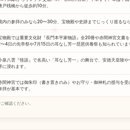
唐戸桟橋から徒歩約10分。
境内の参拝のみなら20〜30分、宝物殿や史跡までじっくり巡るな
宝物殿では重要文化財『長門本平家物語』全20冊や赤間神宮文書を
2〜4日の先帝祭や7月15日の耳なし芳一琵琶供養祭も知られていま
小泉八雲『怪談』で名高い「耳なし芳一」の舞台で、安徳天皇陵や
界に浸れます。
赤間神宮では御朱印（書き置きのみ）やお守り・御神札の授与を受
参拝が基本です。
でご確認ください。