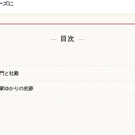
ーズに
の宿を探す
赤間神宮の
↗
目次
門と社殿
家ゆかりの史跡