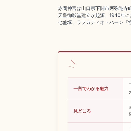
赤間神宮は山口県下関市阿弥陀寺町
天皇御影堂建立が起源、1940年
七盛塚、ラフカディオ・ハーン『
一言でわかる魅力
見どころ