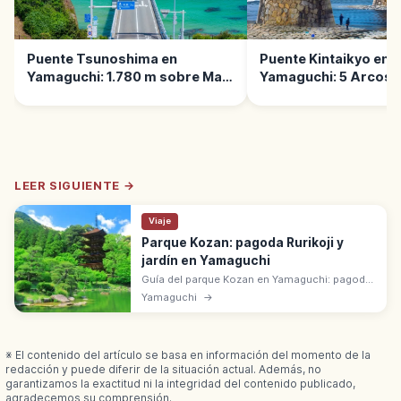
Puente Tsunoshima en
Puente Kintaikyo en
Yamaguchi: 1.780 m sobre Mar
Yamaguchi: 5 Arcos s
Esmeralda
Río Nishiki
LEER SIGUIENTE →
Viaje
Parque Kozan: pagoda Rurikoji y
jardín en Yamaguchi
Guía del parque Kozan en Yamaguchi: pagoda
de cinco pisos de Rurikoji, jardín, sitios
Yamaguchi
→
históricos, fotos y normas para pasear con
calma.
※ El contenido del artículo se basa en información del momento de la
redacción y puede diferir de la situación actual. Además, no
garantizamos la exactitud ni la integridad del contenido publicado,
agradecemos su comprensión.