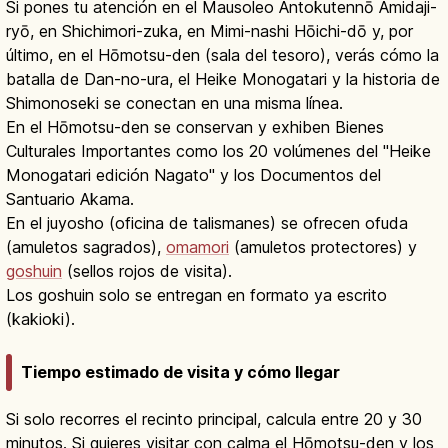
Si pones tu atención en el Mausoleo Antokutennō Amidaji-
ryō, en Shichimori-zuka, en Mimi-nashi Hōichi-dō y, por
último, en el Hōmotsu-den (sala del tesoro), verás cómo la
batalla de Dan-no-ura, el Heike Monogatari y la historia de
Shimonoseki se conectan en una misma línea.
En el Hōmotsu-den se conservan y exhiben Bienes
Culturales Importantes como los 20 volúmenes del "Heike
Monogatari edición Nagato" y los Documentos del
Santuario Akama.
En el juyosho (oficina de talismanes) se ofrecen ofuda
(amuletos sagrados),
omamori
(amuletos protectores) y
goshuin
(sellos rojos de visita).
Los goshuin solo se entregan en formato ya escrito
(kakioki).
Tiempo estimado de visita y cómo llegar
Si solo recorres el recinto principal, calcula entre 20 y 30
minutos. Si quieres visitar con calma el Hōmotsu-den y los