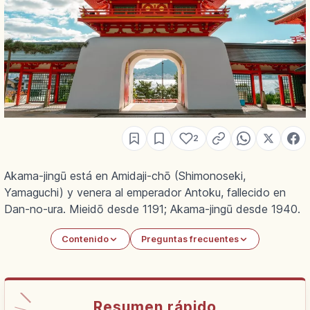
2
Akama-jingū está en Amidaji-chō (Shimonoseki,
Yamaguchi) y venera al emperador Antoku, fallecido en
Dan-no-ura. Mieidō desde 1191; Akama-jingū desde 1940.
Contenido
Preguntas frecuentes
Resumen rápido