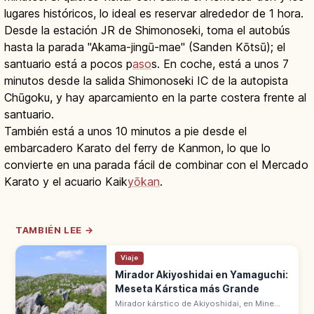
lugares históricos, lo ideal es reservar alrededor de 1 hora.
Desde la estación JR de Shimonoseki, toma el autobús
hasta la parada "Akama-jingū-mae" (Sanden Kōtsū); el
santuario está a pocos p
aso
s. En coche, está a unos 7
minutos desde la salida Shimonoseki IC de la autopista
Chūgoku, y hay aparcamiento en la parte costera frente al
santuario.
También está a unos 10 minutos a pie desde el
embarcadero Karato del ferry de Kanmon, lo que lo
convierte en una parada fácil de combinar con el Mercado
Karato y el acuario Kaik
yōkan
.
TAMBIÉN LEE →
Viaje
Mirador Akiyoshidai en Yamaguchi:
Meseta Kárstica más Grande
Mirador kárstico de Akiyoshidai, en Mine
(Yamaguchi), domina la mayor meseta