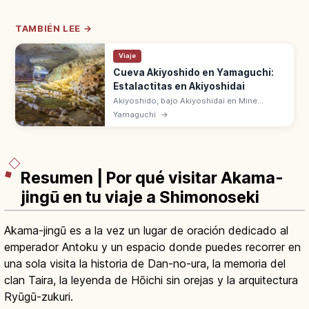
TAMBIÉN LEE →
Viaje
Cueva Akiyoshido en Yamaguchi:
Estalactitas en Akiyoshidai
Akiyoshido, bajo Akiyoshidai en Mine
(Yamaguchi), es la gran cueva caliza con
Yamaguchi
→
formaciones como Hyakumai-zara y Ogon-
bashira. Temperatura constante todo el
año.
Resumen | Por qué visitar Akama-
jingū en tu viaje a Shimonoseki
Akama-jingū es a la vez un lugar de oración dedicado al
emperador Antoku y un espacio donde puedes recorrer en
una sola visita la historia de Dan-no-ura, la memoria del
clan Taira, la leyenda de Hōichi sin orejas y la arquitectura
Ryūgū-zukuri.