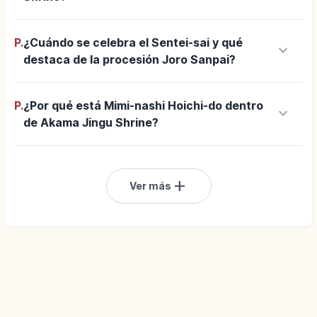
P.
¿Cuándo se celebra el Sentei-sai y qué
keyboard_arrow_down
destaca de la procesión Joro Sanpai?
P.
¿Por qué está Mimi-nashi Hoichi-do dentro
keyboard_arrow_down
de Akama Jingu Shrine?
add
Ver más