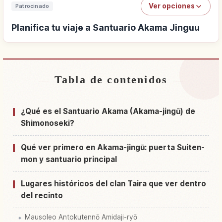
Ver opciones
Patrocinado
Planifica tu viaje a Santuario Akama Jinguu
Tabla de contenidos
Buscar alojamiento cerca de Santuario Akama
↗
Jinguu
¿Qué es el Santuario Akama (Akama-jingū) de
Buscar experiencias en Santuario Akama
Shimonoseki?
↗
Jinguu
Qué ver primero en Akama-jingū: puerta Suiten-
mon y santuario principal
Lugares históricos del clan Taira que ver dentro
del recinto
Mausoleo Antokutennō Amidaji-ryō