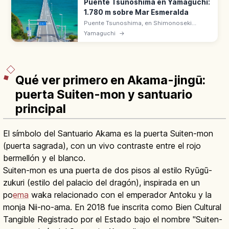
Puente Tsunoshima en Yamaguchi:
1.780 m sobre Mar Esmeralda
Puente Tsunoshima, en Shimonoseki
(Yamaguchi), mide 1.780 m sobre un mar
Yamaguchi
→
color esmeralda. Inaugurado en 2000,
peaje gratuito hasta la isla de Tsunoshima.
Qué ver primero en Akama-jingū:
puerta Suiten-mon y santuario
principal
El símbolo del Santuario Akama es la puerta Suiten-mon
(puerta sagrada), con un vivo contraste entre el rojo
bermellón y el blanco.
Suiten-mon es una puerta de dos pisos al estilo Ryūgū-
zukuri (estilo del palacio del dragón), inspirada en un
po
ema
waka relacionado con el emperador Antoku y la
monja Nii-no-ama. En 2018 fue inscrita como Bien Cultural
Tangible Registrado por el Estado bajo el nombre "Suiten-