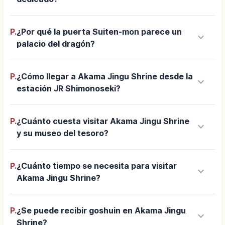
P.
¿Por qué la puerta Suiten-mon parece un
keyboard_arrow_down
palacio del dragón?
P.
¿Cómo llegar a Akama Jingu Shrine desde la
keyboard_arrow_down
estación JR Shimonoseki?
P.
¿Cuánto cuesta visitar Akama Jingu Shrine
keyboard_arrow_down
y su museo del tesoro?
P.
¿Cuánto tiempo se necesita para visitar
keyboard_arrow_down
Akama Jingu Shrine?
P.
¿Se puede recibir goshuin en Akama Jingu
keyboard_arrow_down
Shrine?