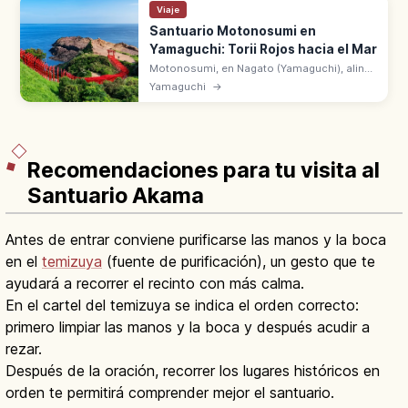
Viaje
Santuario Motonosumi en
Yamaguchi: Torii Rojos hacia el Mar
Motonosumi, en Nagato (Yamaguchi), alinea
torii bermellón sobre el mar del Japón. Caja
Yamaguchi
→
de ofrendas en lo alto y el surtidor marino
Ryūgū no Shiofuki cerca.
Recomendaciones para tu visita al
Santuario Akama
Antes de entrar conviene purificarse las manos y la boca
en el
temizuya
(fuente de purificación), un gesto que te
ayudará a recorrer el recinto con más calma.
En el cartel del temizuya se indica el orden correcto:
primero limpiar las manos y la boca y después acudir a
rezar.
Después de la oración, recorrer los lugares históricos en
orden te permitirá comprender mejor el santuario.