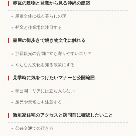
赤瓦の建物と登窯から見る沖縄の建築
屋敷全体に残る暮らしの形
登窯と作業場に注目する
壺屋の街歩きで焼き物文化に触れる
那覇観光の合間に立ち寄りやすいエリア
やちむん文化を知る散策にする
見学時に気をつけたいマナーと公開範囲
非公開エリアには立ち入らない
足元や天候にも注意する
新垣家住宅のアクセスと訪問前に確認したいこと
公共交通での行き方