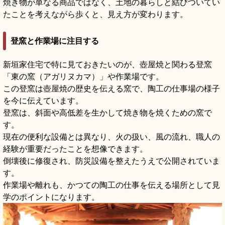
焼き物が単なる商品ではなく、土地の暮らしと結びついてい
たことを考えながら歩くと、見え方が変わります。
登窯と作業場に注目する
新垣家住宅で特に見ておきたいのが、壺屋焼と関わる登窯
「東の窯（アガリヌカマ）」や作業場です。
この登窯は壺屋焼の歴史を伝える窯で、陶工の仕事場の様子
を今に伝えています。
登窯は、斜面や高低差を生かして焼き物を焼くための窯で
す。
現在の便利な設備とは異なり、火の扱い、風の流れ、職人の
経験が重要だったことを想像できます。
倒壊後に修復され、防災設備を整えたうえで公開されていま
す。
作業場や離れも、かつての陶工の仕事を伝える場所として見
学のポイントになります。