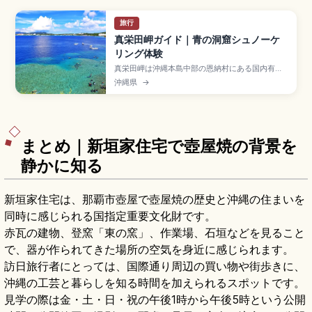
旅行
真栄田岬ガイド｜青の洞窟シュノーケ
リング体験
真栄田岬は沖縄本島中部の恩納村にある国内有数
のダイビング・シュノーケリングスポットで、洞
沖縄県
→
窟入口から差し込む光が水面を青く輝かせる「青
の洞窟」が名所。シュノーケリング3,000〜
6,000円、体験ダイビング8,000〜12,000円、
駐車場約180台(1時間100円)、那覇空港から車約1
時間のアクセスも押さえています。
まとめ｜新垣家住宅で壺屋焼の背景を
静かに知る
新垣家住宅は、那覇市壺屋で壺屋焼の歴史と沖縄の住まいを
同時に感じられる国指定重要文化財です。
赤瓦の建物、登窯「東の窯」、作業場、石垣などを見ること
で、器が作られてきた場所の空気を身近に感じられます。
訪日旅行者にとっては、国際通り周辺の買い物や街歩きに、
沖縄の工芸と暮らしを知る時間を加えられるスポットです。
見学の際は金・土・日・祝の午後1時から午後5時という公開