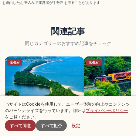
を経由したお申込みで運営者が手数料を得ることがあります。
関連記事
同じカテゴリーのおすすめ記事をチェック
京都府
京都府
当サイトはCookieを使用して、ユーザー体験の向上やコンテンツ
天橋立の見どころ｜股のぞき・松並
嵯峨野トロッコ列車の楽
のパーソナライズを行っています。詳細は
プライバシーポリシー
付近のスポット
木・観光船で楽しむ日本三景
津川渓谷の絶景旅
をご覧ください。
すべて同意
すべて拒否
設定