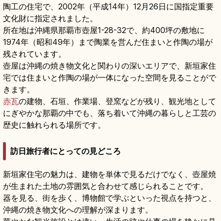
陶工の住宅で、2002年（平成14年）12月26日に国指定重要
文化財に指定されました。
所在地は沖縄県那覇市壺屋1-28-32で、約400坪の敷地に
1974年（昭和49年）まで陶業を営んだ住まいと作陶の場が
残されています。
壺屋は沖縄の焼き物文化と関わりの深いエリアで、新垣家住
宅では住まいと作陶の場が一体になった空間を見ることがで
きます。
赤瓦
の建物、石垣、作業場、登窯などが残り、観光地として
にぎやかな那覇の中でも、落ち着いて沖縄の暮らしと工芸の
歴史に触れられる場所です。
訪日旅行者にとっての見どころ
新垣家住宅の魅力は、建物を単体で見るだけでなく、壺屋焼
が生まれた土地の雰囲気と合わせて感じられることです。
器を見る、街を歩く、博物館で学ぶといった視点を持つと、
沖縄の焼き物文化への理解が深まります。