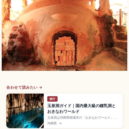
合わせて読みたい →
旅行
玉泉洞ガイド｜国内最大級の鍾乳洞と
おきなわワールド
玉泉洞は沖縄県南城市の「おきなわワールド」内
にある全長約5,000mの鍾乳洞で、100万本以上
沖縄県
→
の鍾乳石を有する国内最大級の鍾乳洞です。約