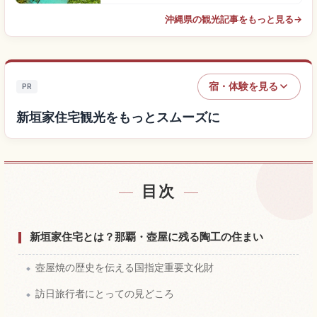
沖縄県の観光記事をもっと見る
→
宿・体験を見る
PR
新垣家住宅観光をもっとスムーズに
目次
新垣家住宅付近の宿を探す
↗
新垣家住宅の体験を探す
↗
新垣家住宅とは？那覇・壺屋に残る陶工の住まい
壺屋焼の歴史を伝える国指定重要文化財
訪日旅行者にとっての見どころ