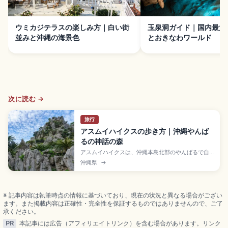
ウミカジテラスの楽しみ方｜白い街
玉泉洞ガイド｜国内最大
並みと沖縄の海景色
とおきなわワールド
次に読む →
旅行
アスムイハイクスの歩き方｜沖縄やんば
るの神話の森
アスムイハイクスは、沖縄本島北部のやんばるで自
然と琉球神話にふれながら歩けるハイキング体験。
沖縄県
→
奇岩や森、音声ガイドの流れ、服装の注意点を紹介
します。
※ 記事内容は執筆時点の情報に基づいており、現在の状況と異なる場合がござい
ます。また掲載内容は正確性・完全性を保証するものではありませんので、ご了
承ください。
PR
本記事には広告（アフィリエイトリンク）を含む場合があります。リンク