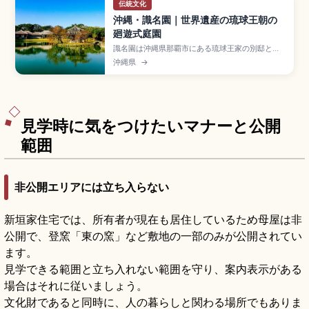
伝統文化
沖縄・識名園｜世界遺産の琉球王朝の
廻遊式庭園
識名園は沖縄県那覇市にある琉球王家の別邸とし
て1799年に造営された廻遊式庭園で、世界遺産
沖縄県
→
「琉球王国のグスク及び関連遺産群」の構成資
産。中国風の六角堂、心字池、琉球石灰岩の石
橋、御殿(うどぅん)や勧耕台が見どころ。入場大人
400円、那覇市内から車で約15分のアクセスをま
とめました。
見学時に気をつけたいマナーと公開
範囲
非公開エリアには立ち入らない
新垣家住宅では、所有者が現在も居住しているため母屋は非
公開で、登窯「東の窯」など敷地の一部のみが公開されてい
ます。
見学できる範囲と立ち入れない範囲を守り、案内表示がある
場合はそれに従いましょう。
文化財であると同時に、人の暮らしと関わる場所でもありま