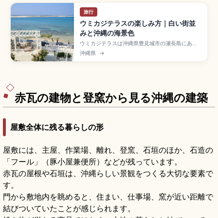
旅行
ウミカジテラスの楽しみ方｜白い街並
みと沖縄の海景色
ウミカジテラスは沖縄県豊見城市の瀬長島にある
白壁が美しいリゾート商業施設で、那覇空港から
沖縄県
→
車で約15分。地中海リゾートのような白い建物が
斜面に沿って海に向かって段々に広がります。約
47店舗のショップ・グルメ、慶良間諸島方面に沈
むサンセット、琉球温泉瀬長島ホテル、入場無
料・駐車場無料の便利な立地をまとめました。
赤瓦の建物と登窯から見る沖縄の建築
屋敷全体に残る暮らしの形
屋敷には、主屋、作業場、離れ、登窯、石垣のほか、石造の
「フール」（豚小屋兼便所）などが残っています。
赤瓦の屋根や石垣は、沖縄らしい景観をつくる大切な要素で
す。
門から敷地内を眺めると、住まい、仕事場、窯が近い距離で
結びついていたことが感じられます。