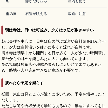
冬
静かな町並み
屋内も使う
雨の日
石畳が映える
坂道に注意
朝は寺社、日中は町並み、夕方は水辺が歩きやすい
朝は参拝を中心に、日中は店の並ぶ坂道や資料館を組み合わ
せ、夕方は白川沿いを静かに歩くと流れが自然です。
清水寺は朝早くから開門する日が多く、人が少ない時間帯に
舞台からの眺めを楽しみたい人にも向いています。
夜の祇園は飲食店や地域の暮らしに近い時間帯でもあるた
め、路地へ入り込みすぎない意識が必要です。
疲れたら予定を減らす
祇園・東山は見どころが近くに多いため、予定を増やしたく
なります。
ただし坂道や石段が続く場所もあるので、無理にすべてを回