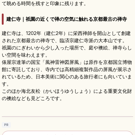
て眺める時間を残すと印象に残ります。
建仁寺｜祇園の近くで禅の空気に触れる京都最古の禅寺
建仁寺は、1202年（建仁2年）に栄西禅師を開山として創建
された京都最古の禅寺で、臨済宗建仁寺派の大本山です。
祇園のにぎわいから少し入った場所で、庭や襖絵、禅寺らし
い空間を味わえます。
俵屋宗達筆の国宝「風神雷神図屏風」は原作を京都国立博物
館に寄託しており、寺内では高精細複製作品の屏風が展示さ
れているため、日本美術に関心のある旅行者にも向いていま
す。
このほか海北友松（かいほうゆうしょう）による重要文化財
の襖絵なども見どころです。
建仁寺の見どころ｜風神雷神図屏風と双龍図
をめぐる
記事を読む
→
PR