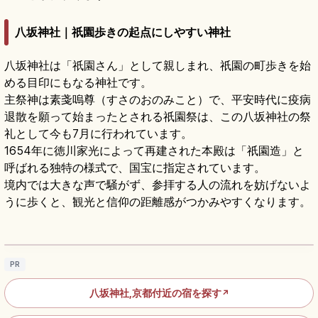
八坂神社｜祇園歩きの起点にしやすい神社
八坂神社は「祇園さん」として親しまれ、祇園の町歩きを始
める目印にもなる神社です。
主祭神は素戔嗚尊（すさのおのみこと）で、平安時代に疫病
退散を願って始まったとされる祇園祭は、この八坂神社の祭
礼として今も7月に行われています。
1654年に徳川家光によって再建された本殿は「祇園造」と
呼ばれる独特の様式で、国宝に指定されています。
境内では大きな声で騒がず、参拝する人の流れを妨げないよ
うに歩くと、観光と信仰の距離感がつかみやすくなります。
八坂神社の見どころ｜祇園の国宝本殿と祇園
祭を知る京都参拝
記事を読む
→
PR
八坂神社,京都付近の宿を探す
↗