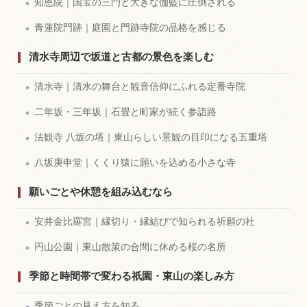
知恩院｜国宝の三門と大きな伽藍に圧倒される
青蓮院門跡｜庭園と門跡寺院の品格を感じる
清水寺周辺で坂道と古都の景色を楽しむ
清水寺｜清水の舞台と観音信仰にふれる定番寺院
二年坂・三年坂｜石畳と町家が続く参詣路
法観寺 八坂の塔｜東山らしい景観の目印になる五重塔
八坂庚申堂｜くくり猿に願いを込める小さな寺
願いごとや休憩を組み込むなら
安井金比羅宮｜縁切り・縁結びで知られる祈願の社
円山公園｜東山散策の合間に休める桜の名所
季節と時間帯で変わる祇園・東山の楽しみ方
季節ごとの見え方を知る