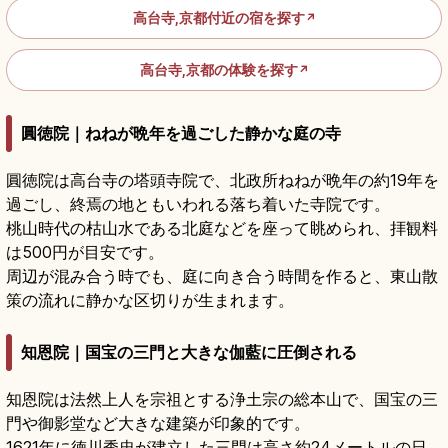
高台寺,京都付近の宿を探す
↗
高台寺,京都の体験を探す
↗
圓徳院｜ねねが晩年を過ごした静かな庭の寺
圓徳院は高台寺の塔頭寺院で、北政所ねねが晩年の約19年を
過ごし、終焉の地ともいわれる落ち着いた寺院です。
桃山時代の枯山水である北庭などを座って眺められ、拝観料
は500円が目安です。
周辺が混み合う時でも、庭に向き合う時間を作ると、東山散
策の流れに静かな区切りが生まれます。
知恩院｜国宝の三門と大きな伽藍に圧倒される
知恩院は法然上人を宗祖とする浄土宗の総本山で、国宝の三
門や御影堂など大きな建築が印象的です。
1621年に徳川秀忠が建立した三門は高さ約24メートルの日