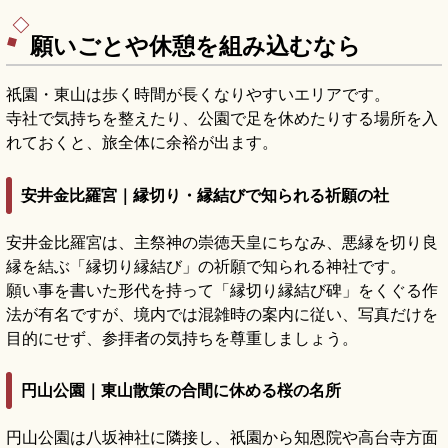
願いごとや休憩を組み込むなら
祇園・東山は歩く時間が長くなりやすいエリアです。
寺社で気持ちを整えたり、公園で足を休めたりする場所を入
れておくと、旅全体に余裕が出ます。
安井金比羅宮｜縁切り・縁結びで知られる祈願の社
安井金比羅宮は、主祭神の崇徳天皇にちなみ、悪縁を切り良
縁を結ぶ「縁切り縁結び」の祈願で知られる神社です。
願い事を書いた形代を持って「縁切り縁結び碑」をくぐる作
法が有名ですが、境内では混雑時の案内に従い、写真だけを
目的にせず、参拝者の気持ちを尊重しましょう。
円山公園｜東山散策の合間に休める桜の名所
円山公園は八坂神社に隣接し、祇園から知恩院や高台寺方面