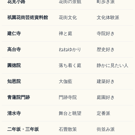
花見小路
花街の景観
町歩き派
祇園花街芸術資料館
花街文化
文化体験派
建仁寺
禅と庭
寺院好き
高台寺
ねねゆかり
歴史好き
圓徳院
落ち着く庭
静かに見たい人
知恩院
大伽藍
建築好き
青蓮院門跡
門跡寺院
庭園好き
清水寺
舞台と眺望
定番派
二年坂・三年坂
石畳散策
街並み派