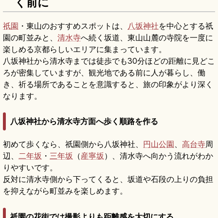
く前に
祇園
・東山のおすすめスポットは、
八坂神社
を中心とする祇
園の町並みと、
清水寺
へ続く坂道、東山山麓の寺院を一度に
楽しめる京都らしいエリアに集まっています。
八坂神社から清水寺までは徒歩でも30分ほどの距離に見どこ
ろが密集していますが、観光地である前に人が暮らし、働
き、祈る場所であることを意識すると、旅の印象がより深く
なります。
八坂神社から清水寺方面へ歩く順路を作る
初めて歩くなら、祇園側から八坂神社、
円山公園
、
高台寺
周
辺、
二年坂
・
三年坂
（
産寧坂
）、清水寺へ向かう流れがわか
りやすいです。
反対に清水寺側から下ってくると、坂道や石段の上りの負担
を抑えながら町並みを楽しめます。
祇園の花街では撮影よりも距離感を大切にする