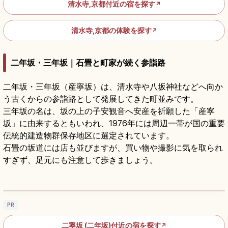
清水寺,京都付近の宿を探す
↗
清水寺,京都の体験を探す
↗
二年坂・三年坂｜石畳と町家が続く参詣路
二年坂・三年坂（産寧坂）は、清水寺や八坂神社などへ向か
う古くからの参詣路として発展してきた町並みです。
三年坂の名は、坂の上の子安観音へ安産を祈願した「産寧
坂」に由来するともいわれ、1976年には周辺一帯が国の重要
伝統的建造物群保存地区に選定されています。
石畳の坂道には店も並びますが、買い物や撮影に気を取られ
すぎず、足元にも注意して歩きましょう。
二年坂の歩き方｜石畳の坂道と京町家を楽し
む東山散策
記事を読む
→
PR
二寧坂 (二年坂)付近の宿を探す
↗