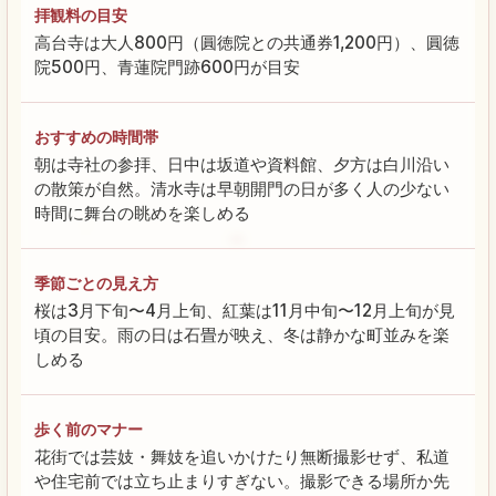
拝観料の目安
高台寺は大人800円（圓徳院との共通券1,200円）、圓徳
院500円、青蓮院門跡600円が目安
おすすめの時間帯
朝は寺社の参拝、日中は坂道や資料館、夕方は白川沿い
の散策が自然。清水寺は早朝開門の日が多く人の少ない
時間に舞台の眺めを楽しめる
季節ごとの見え方
桜は3月下旬〜4月上旬、紅葉は11月中旬〜12月上旬が見
頃の目安。雨の日は石畳が映え、冬は静かな町並みを楽
しめる
歩く前のマナー
花街では芸妓・舞妓を追いかけたり無断撮影せず、私道
や住宅前では立ち止まりすぎない。撮影できる場所か先