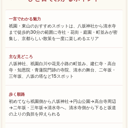
一言でわかる魅力
祇園・東山のおすすめスポットは、八坂神社から清水寺
まで徒歩約30分の範囲に寺社・花街・庭園・町並みが密
集し、京都らしい散策を一度に楽しめるエリア
主な見どころ
八坂神社、祇園白川や花見小路の町並み、建仁寺・高台
寺・知恩院・青蓮院門跡の寺院、清水の舞台、二年坂・
三年坂、八坂の塔など15スポット
歩く順路
初めてなら祇園側から八坂神社→円山公園→高台寺周辺
→二年坂・三年坂→清水寺へ。清水寺側から下ると坂道
の上りの負担を抑えられる