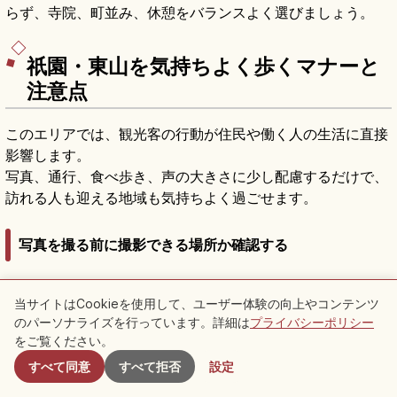
らず、寺院、町並み、休憩をバランスよく選びましょう。
祇園・東山を気持ちよく歩くマナーと
注意点
このエリアでは、観光客の行動が住民や働く人の生活に直接
影響します。
写真、通行、食べ歩き、声の大きさに少し配慮するだけで、
訪れる人も迎える地域も気持ちよく過ごせます。
写真を撮る前に撮影できる場所か確認する
祇園町南側などでは、無断撮影や私有地への侵入が問題にな
当サイトはCookieを使用して、ユーザー体験の向上やコンテンツ
り、私道での撮影が制限された経緯もあるため、撮影できる
のパーソナライズを行っています。詳細は
プライバシーポリシー
付近のスポット
場所かどうかを先に確認する姿勢が大切です。
をご覧ください。
人を大きく写す写真、店先をふさぐ撮影、長時間のポーズ撮
すべて同意
すべて拒否
設定
影は控えましょう。