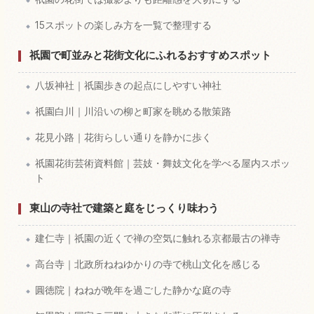
15スポットの楽しみ方を一覧で整理する
祇園で町並みと花街文化にふれるおすすめスポット
八坂神社｜祇園歩きの起点にしやすい神社
祇園白川｜川沿いの柳と町家を眺める散策路
花見小路｜花街らしい通りを静かに歩く
祇園花街芸術資料館｜芸妓・舞妓文化を学べる屋内スポッ
ト
東山の寺社で建築と庭をじっくり味わう
建仁寺｜祇園の近くで禅の空気に触れる京都最古の禅寺
高台寺｜北政所ねねゆかりの寺で桃山文化を感じる
圓徳院｜ねねが晩年を過ごした静かな庭の寺