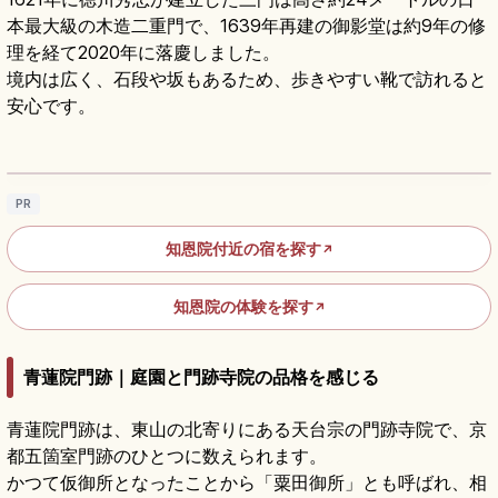
本最大級の木造二重門で、1639年再建の御影堂は約9年の修
理を経て2020年に落慶しました。
境内は広く、石段や坂もあるため、歩きやすい靴で訪れると
安心です。
知恩院を訪れる前に知りたい参拝方法と見ど
ころ
記事を読む
→
PR
知恩院付近の宿を探す
↗
知恩院の体験を探す
↗
青蓮院門跡｜庭園と門跡寺院の品格を感じる
青蓮院門跡は、東山の北寄りにある天台宗の門跡寺院で、京
都五箇室門跡のひとつに数えられます。
かつて仮御所となったことから「粟田御所」とも呼ばれ、相