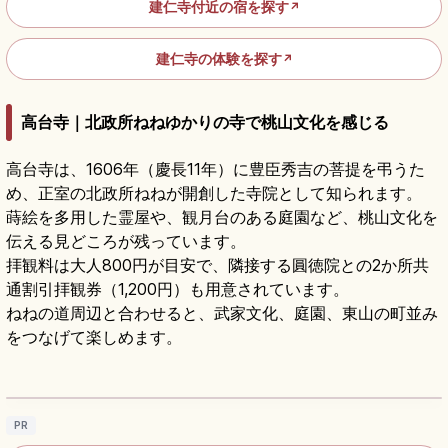
建仁寺付近の宿を探す
↗
建仁寺の体験を探す
↗
高台寺｜北政所ねねゆかりの寺で桃山文化を感じる
高台寺は、1606年（慶長11年）に豊臣秀吉の菩提を弔うた
め、正室の北政所ねねが開創した寺院として知られます。
蒔絵を多用した霊屋や、観月台のある庭園など、桃山文化を
伝える見どころが残っています。
拝観料は大人800円が目安で、隣接する圓徳院との2か所共
通割引拝観券（1,200円）も用意されています。
ねねの道周辺と合わせると、武家文化、庭園、東山の町並み
をつなげて楽しめます。
高台寺の見どころ｜ねねゆかりの庭園・茶
室・ライトアップを楽しむ
記事を読む
→
PR