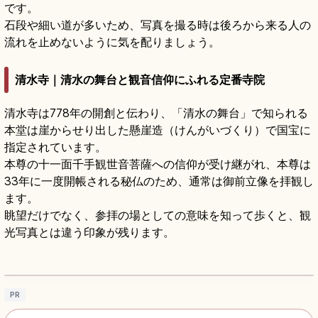
です。
石段や細い道が多いため、写真を撮る時は後ろから来る人の
流れを止めないように気を配りましょう。
清水寺｜清水の舞台と観音信仰にふれる定番寺院
清水寺は778年の開創と伝わり、「清水の舞台」で知られる
本堂は崖からせり出した懸崖造（けんがいづくり）で国宝に
指定されています。
本尊の十一面千手観世音菩薩への信仰が受け継がれ、本尊は
33年に一度開帳される秘仏のため、通常は御前立像を拝観し
ます。
眺望だけでなく、参拝の場としての意味を知って歩くと、観
光写真とは違う印象が残ります。
清水寺の見どころ｜清水の舞台・音羽の滝・
参道をめぐる京都参拝
記事を読む
→
PR