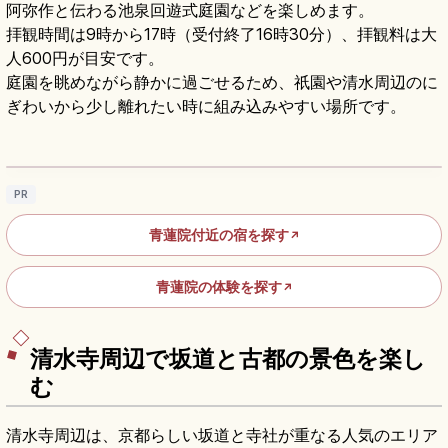
阿弥作と伝わる池泉回遊式庭園などを楽しめます。
拝観時間は9時から17時（受付終了16時30分）、拝観料は大
人600円が目安です。
庭園を眺めながら静かに過ごせるため、祇園や清水周辺のに
ぎわいから少し離れたい時に組み込みやすい場所です。
青蓮院とはどんな場所？京都で楽しむ庭園と
参拝の基本
記事を読む
→
PR
青蓮院付近の宿を探す
↗
青蓮院の体験を探す
↗
清水寺周辺で坂道と古都の景色を楽し
む
清水寺周辺は、京都らしい坂道と寺社が重なる人気のエリア