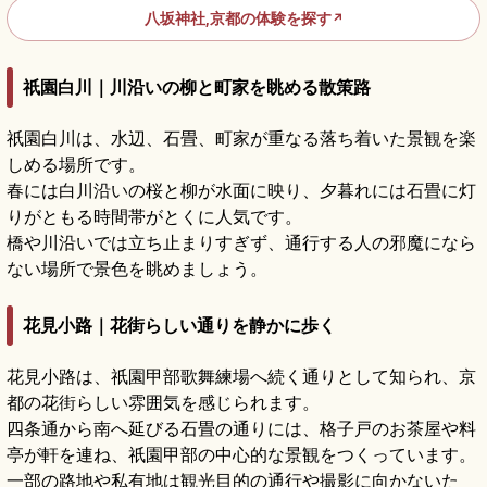
八坂神社,京都の体験を探す
↗
祇園白川｜川沿いの柳と町家を眺める散策路
祇園白川は、水辺、石畳、町家が重なる落ち着いた景観を楽
しめる場所です。
春には白川沿いの桜と柳が水面に映り、夕暮れには石畳に灯
りがともる時間帯がとくに人気です。
橋や川沿いでは立ち止まりすぎず、通行する人の邪魔になら
ない場所で景色を眺めましょう。
花見小路｜花街らしい通りを静かに歩く
花見小路は、祇園甲部歌舞練場へ続く通りとして知られ、京
都の花街らしい雰囲気を感じられます。
四条通から南へ延びる石畳の通りには、格子戸のお茶屋や料
亭が軒を連ね、祇園甲部の中心的な景観をつくっています。
一部の路地や私有地は観光目的の通行や撮影に向かないた