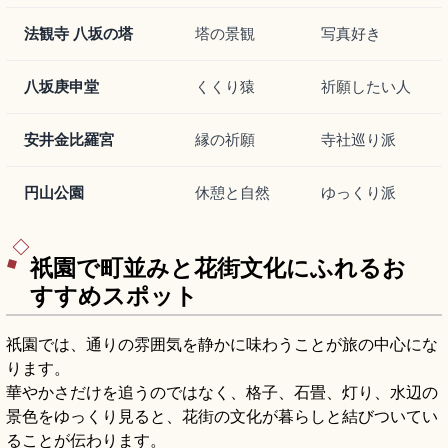
法観寺 八坂の塔
塔の景観
写真好き
八坂庚申堂
くくり猿
祈願したい人
安井金比羅宮
縁の祈願
寺社巡り派
円山公園
休憩と自然
ゆっくり派
祇園で町並みと花街文化にふれるお
すすめスポット
祇園では、通りの雰囲気を静かに味わうことが旅の中心にな
ります。
華やかさだけを追うのではなく、格子、石畳、灯り、水辺の
景色をゆっくり見ると、花街の文化が暮らしと結びついてい
ることが伝わります。