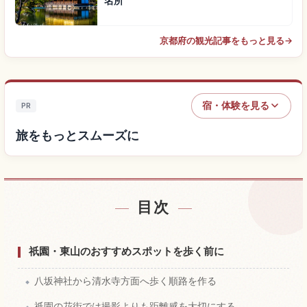
名所
京都府の観光記事をもっと見る
→
宿・体験を見る
PR
旅をもっとスムーズに
目次
宿を探す
↗
体験を探す
↗
祇園・東山のおすすめスポットを歩く前に
八坂神社から清水寺方面へ歩く順路を作る
祇園の花街では撮影よりも距離感を大切にする