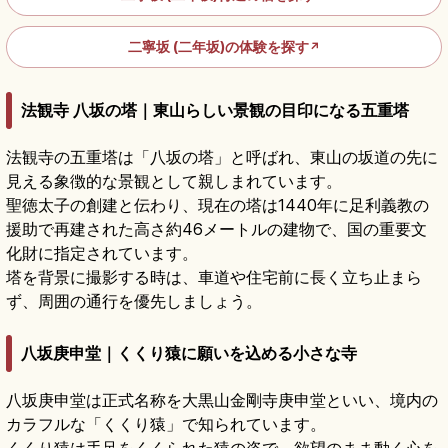
二寧坂 (二年坂)の体験を探す
↗
法観寺 八坂の塔｜東山らしい景観の目印になる五重塔
法観寺の五重塔は「八坂の塔」と呼ばれ、東山の坂道の先に
見える象徴的な景観として親しまれています。
聖徳太子の創建と伝わり、現在の塔は1440年に足利義教の
援助で再建された高さ約46メートルの建物で、国の重要文
化財に指定されています。
塔を背景に撮影する時は、車道や住宅前に長く立ち止まら
ず、周囲の通行を優先しましょう。
八坂庚申堂｜くくり猿に願いを込める小さな寺
八坂庚申堂は正式名称を大黒山金剛寺庚申堂といい、境内の
カラフルな「くくり猿」で知られています。