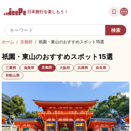
日本旅行を
楽しもう！
ホーム
/
京都府
/
祇園・東山のおすすめスポット15選
祇園・東山のおすすめスポット15選
京都府
三重県
滋賀県
大阪府
兵庫県
奈良県
和歌山県