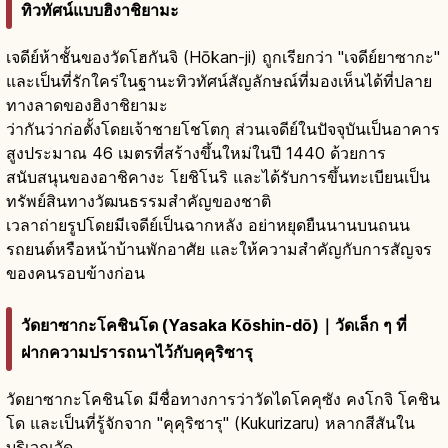
ทิวทัศน์แบบฮิงาชิยามะ
เจดีย์ห้าชั้นของวัดโฮกันจิ (Hōkan-ji) ถูกเรียกว่า "เจดีย์ยาซากะ"
และเป็นที่รักใคร่ในฐานะทิวทัศน์สัญลักษณ์ที่มองเห็นได้ที่ปลาย
ทางลาดของฮิงาชิยามะ
ว่ากันว่าก่อตั้งโดยเจ้าชายโชโตกุ ส่วนเจดีย์ในปัจจุบันเป็นอาคาร
สูงประมาณ 46 เมตรที่สร้างขึ้นใหม่ในปี 1440 ด้วยการ
สนับสนุนของอาชิคางะ โยชิโนริ และได้รับการขึ้นทะเบียนเป็น
ทรัพย์สินทางวัฒนธรรมสำคัญของชาติ
เวลาถ่ายรูปโดยมีเจดีย์เป็นฉากหลัง อย่าหยุดยืนนานบนถนน
รถยนต์หรือหน้าบ้านพักอาศัย และให้ความสำคัญกับการสัญจร
ของคนรอบข้างก่อน
วัดยาซากะโคชินโด (Yasaka Kōshin-dō)｜วัดเล็ก ๆ ที่
ฝากความปรารถนาไว้กับคุคุริซารุ
วัดยาซากะโคชินโด มีชื่อทางการว่าวัดไดโคคุซัง คงโกจิ โคชิน
โด และเป็นที่รู้จักจาก "คุคุริซารุ" (Kukurizaru) หลากสีสันใน
บริเวณวัด