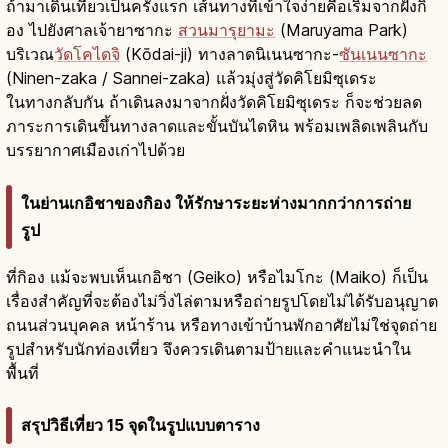
ถ้ามาเดินเที่ยวเป็นครั้งแรก เส้นทางที่เข้าใจง่ายคือเริ่มจากฝั่งกิ
อง ไปยังศาลเจ้ายาซากะ
สวนมารุยามะ
(Maruyama Park)
บริเวณ
วัดโคไดจิ
(Kōdai-ji) ทางลาดนิเนนซากะ-
ซันเนนซากะ
(Ninen-zaka / Sannei-zaka) แล้วมุ่งสู่วัดคิโยมิซุเดระ
ในทางกลับกัน ถ้าเดินลงมาจากฝั่งวัดคิโยมิซุเดระ ก็จะช่วยลด
ภาระการเดินขึ้นทางลาดและขั้นบันไดหิน พร้อมเพลิดเพลินกับ
บรรยากาศเมืองเก่าไปด้วย
ในย่านเกอิชาของกิอง ให้รักษาระยะห่างมากกว่าการถ่าย
รูป
ที่กิอง แม้จะพบเห็นเกอิชา (Geiko) หรือไมโกะ (Maiko) ก็เป็น
เรื่องสำคัญที่จะต้องไม่วิ่งไล่ตามหรือถ่ายรูปโดยไม่ได้รับอนุญาต
ถนนส่วนบุคคล หน้าร้าน หรือทางเข้าบ้านพักอาศัยไม่ใช่จุดถ่าย
รูปสำหรับนักท่องเที่ยว จึงควรเดินตามป้ายและคำแนะนำใน
พื้นที่
สรุปวิธีเที่ยว 15 จุดในรูปแบบตาราง