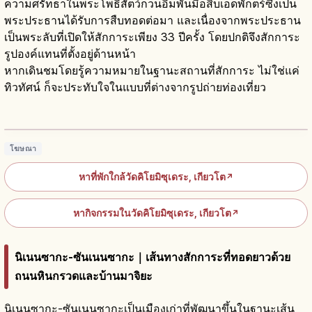
ความศรัทธาในพระโพธิสัตว์กวนอิมพันมือสิบเอ็ดพักตร์ซึ่งเป็น
พระประธานได้รับการสืบทอดต่อมา และเนื่องจากพระประธาน
เป็นพระลับที่เปิดให้สักการะเพียง 33 ปีครั้ง โดยปกติจึงสักการะ
รูปองค์แทนที่ตั้งอยู่ด้านหน้า
หากเดินชมโดยรู้ความหมายในฐานะสถานที่สักการะ ไม่ใช่แค่
ทิวทัศน์ ก็จะประทับใจในแบบที่ต่างจากรูปถ่ายท่องเที่ยว
วัดคิโยมิสึ เกียวโต: มรดกโลกปี 1994 ระเบียง
คาเคะซึคุริ
อ่านบทความ
→
โฆษณา
หาที่พักใกล้วัดคิโยมิซุเดระ, เกียวโต
↗
หากิจกรรมในวัดคิโยมิซุเดระ, เกียวโต
↗
นิเนนซากะ-ซันเนนซากะ｜เส้นทางสักการะที่ทอดยาวด้วย
ถนนหินกรวดและบ้านมาจิยะ
นิเนนซากะ-ซันเนนซากะเป็นเมืองเก่าที่พัฒนาขึ้นในฐานะเส้น