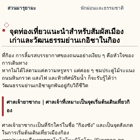
สวนมารุยามะ
พักผ่อนและธรรมชาติ
จุดท่องเที่ยวแนะนำสำหรับสัมผัสเมือง
เก่าและวัฒนธรรมย่านเกอิชาในกิอง
ที่กิอง การลิ้มรสบรรยากาศของถนนอย่างเงียบ ๆ คือหัวใจของ
การเดินทาง
หากไม่ได้ไล่ตามแค่ความหรูหรา แต่ค่อย ๆ ชมประตูไม้ระแนง
ถนนหินกรวด แสงไฟ และทิวทัศน์ริมน้ำ ก็จะรับรู้ได้ว่า
วัฒนธรรมย่านเกอิชาผูกพันอยู่กับวิถีชีวิต
ศาลเจ้ายาซากะ｜ศาลเจ้าที่เหมาะเป็นจุดเริ่มต้นเดินเที่ยวกิ
อง
ศาลเจ้ายาซากะเป็นที่รักใคร่ในชื่อ "กิองซัง" และเป็นจุดสังเกต
ในการเริ่มต้นเดินเที่ยวเมืองกิอง
เทพประธานคือเทพซูซาโนโอโนะมิโกโตะ (Susanoo-no-