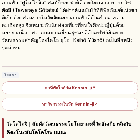
ภาพพับ "ฟูจิน ไรจิน" สมบัติของชาติที่วาดโดยทาวารายะ โซ
ตัตสึ (Tawaraya Sōtatsu) ได้ฝากต้นฉบับไว้ที่พิพิธภัณฑ์แห่งชา
ติเกียวโต ส่วนภายในวัดจัดแสดงภาพพับที่เป็นสำเนาความ
ละเอียดสูง จึงเหมาะกับนักท่องเที่ยวที่สนใจศิลปะญี่ปุ่นด้วย
นอกจากนี้ ภาพวาดบนบานเลื่อนฟุซุมะที่เป็นทรัพย์สินทาง
วัฒนธรรมสำคัญโดยไคโฮ ยูโช (Kaihō Yūshō) ก็เป็นอีกหนึ่ง
จุดน่าชม
วัดเค็นนินจิ เกียวโต: วัดเซ็นเก่าสุดของเกียวโต
ปี 1202 เอไซ
อ่านบทความ
→
โฆษณา
หาที่พักใกล้วัด Kennin-ji
↗
หากิจกรรมในวัด Kennin-ji
↗
วัดโคไดจิ｜สัมผัสวัฒนธรรมโมโมยามะที่วัดอันเกี่ยวพันกับ
คิตะโนะมันโดโคโระ เนเนะ