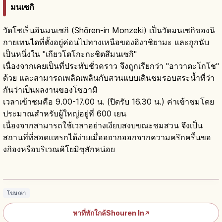
มนเซกิ
วัดโชเร็นอินมนเซกิ (Shōren-in Monzeki) เป็นวัดมนเซกิของนิ
กายเทนไดที่ตั้งอยู่ค่อนไปทางเหนือของฮิงาชิยามะ และถูกนับ
เป็นหนึ่งใน "เกียวโตโกะกะชิตสึมนเซกิ"
เนื่องจากเคยเป็นที่ประทับชั่วคราว จึงถูกเรียกว่า "อาวาตะโกโช"
ด้วย และสามารถเพลิดเพลินกับสวนแบบเดินชมรอบสระน้ำที่ว่า
กันว่าเป็นผลงานของโซอามิ
เวลาเข้าชมคือ 9.00-17.00 น. (ปิดรับ 16.30 น.) ค่าเข้าชมโดย
ประมาณสำหรับผู้ใหญ่อยู่ที่ 600 เยน
เนื่องจากสามารถใช้เวลาอย่างเงียบสงบขณะชมสวน จึงเป็น
สถานที่ที่สอดแทรกได้ง่ายเมื่ออยากออกจากความครึกครื้นขอ
งกิองหรือบริเวณคิโยมิซุสักหน่อย
วัดโชเรนอิน (Shōren-in) เกียวโต: สวนญี่ปุ่น
และมนเซกิ
อ่านบทความ
→
โฆษณา
หาที่พักใกล้Shouren In
↗