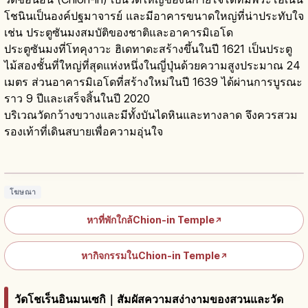
โชนินเป็นองค์ปฐมาจารย์ และมีอาคารขนาดใหญ่ที่น่าประทับใจ
เช่น ประตูซันมงสมบัติของชาติและอาคารมิเอโด
ประตูซันมงที่โทคุงาวะ ฮิเดทาดะสร้างขึ้นในปี 1621 เป็นประตู
ไม้สองชั้นที่ใหญ่ที่สุดแห่งหนึ่งในญี่ปุ่นด้วยความสูงประมาณ 24
เมตร ส่วนอาคารมิเอโดที่สร้างใหม่ในปี 1639 ได้ผ่านการบูรณะ
ราว 9 ปีและเสร็จสิ้นในปี 2020
บริเวณวัดกว้างขวางและมีทั้งบันไดหินและทางลาด จึงควรสวม
รองเท้าที่เดินสบายเพื่อความอุ่นใจ
วัดชิออนอิน เกียวโต: นิกายโจโดและพระโฮ
เน็นย่านฮิกาชิยามะ
อ่านบทความ
→
โฆษณา
หาที่พักใกล้Chion-in Temple
↗
หากิจกรรมในChion-in Temple
↗
วัดโชเร็นอินมนเซกิ｜สัมผัสความสง่างามของสวนและวัด