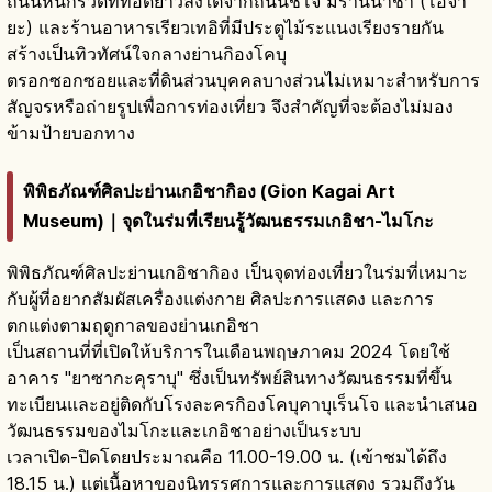
ถนนหินกรวดที่ทอดยาวลงใต้จากถนนชิโจ มีร้านน้ำชา (โอจา
ยะ) และร้านอาหารเรียวเทอิที่มีประตูไม้ระแนงเรียงรายกัน
สร้างเป็นทิวทัศน์ใจกลางย่านกิองโคบุ
ตรอกซอกซอยและที่ดินส่วนบุคคลบางส่วนไม่เหมาะสำหรับการ
สัญจรหรือถ่ายรูปเพื่อการท่องเที่ยว จึงสำคัญที่จะต้องไม่มอง
ข้ามป้ายบอกทาง
พิพิธภัณฑ์ศิลปะย่านเกอิชากิอง (Gion Kagai Art
Museum)｜จุดในร่มที่เรียนรู้วัฒนธรรมเกอิชา-ไมโกะ
พิพิธภัณฑ์ศิลปะย่านเกอิชากิอง เป็นจุดท่องเที่ยวในร่มที่เหมาะ
กับผู้ที่อยากสัมผัสเครื่องแต่งกาย ศิลปะการแสดง และการ
ตกแต่งตามฤดูกาลของย่านเกอิชา
เป็นสถานที่ที่เปิดให้บริการในเดือนพฤษภาคม 2024 โดยใช้
อาคาร "ยาซากะคุราบุ" ซึ่งเป็นทรัพย์สินทางวัฒนธรรมที่ขึ้น
ทะเบียนและอยู่ติดกับโรงละครกิองโคบุคาบุเร็นโจ และนำเสนอ
วัฒนธรรมของไมโกะและเกอิชาอย่างเป็นระบบ
เวลาเปิด-ปิดโดยประมาณคือ 11.00-19.00 น. (เข้าชมได้ถึง
18.15 น.) แต่เนื้อหาของนิทรรศการและการแสดง รวมถึงวัน