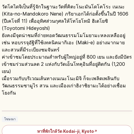
วัดโคไดจิเป็นที่รู้จักในฐานะวัดที่คิตะโนะมันโดโคโระ เนเนะ
(Kita-no-Mandokoro Nene) ภริยาเอกได้ก่อตั้งขึ้นในปี 1606
(ปีเคโจที่ 11) เพื่ออุทิศส่วนกุศลให้โทโยโทมิ ฮิเดโยชิ
(Toyotomi Hideyoshi)
ยังคงมีจุดน่าชมที่ถ่ายทอดวัฒนธรรมโมโมยามะหลงเหลืออยู่
เช่น หอบรรจุอัฐิที่ใช้เทคนิคมากิเอะ (Maki-e) อย่างมากมาย
และสวนที่มีระเบียงชมจันทร์
ค่าเข้าชมโดยประมาณสำหรับผู้ใหญ่อยู่ที่ 800 เยน และยังมีบัตร
เข้าชมร่วมส่วนลด 2 แห่งกับวัดเอ็นโทคุอินที่อยู่ติดกัน (1,200
เยน)
เมื่อรวมกับบริเวณเส้นทางเนเนะโนะมิจิ ก็จะเพลิดเพลินกับ
วัฒนธรรมซามูไร สวน และเมืองเก่าฮิงาชิยามะได้อย่างเชื่อม
โยงกัน
วัดโคไดจิ เกียวโต: เนเนะสร้างปี 1606 ระลึก
ถึงฮิเดโยชิ
อ่านบทความ
→
โฆษณา
หาที่พักใกล้วัด Kodai-ji, Kyoto
↗