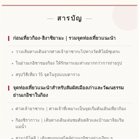
หาที่พัก
↗
สารบัญ
หากิจกรรม
↗
ก่อนเที่ยวกิอง-ฮิงาชิยามะ｜รวมจุดท่องเที่ยวแนะนำ
วางเส้นทางเดินจากศาลเจ้ายาซากะไปทางวัดคิโยมิซุเดระ
ในย่านเกอิชาของกิอง ให้รักษาระยะห่างมากกว่าการถ่ายรูป
สรุปวิธีเที่ยว 15 จุดในรูปแบบตาราง
จุดท่องเที่ยวแนะนำสำหรับสัมผัสเมืองเก่าและวัฒนธรรม
ย่านเกอิชาในกิอง
ศาลเจ้ายาซากะ｜ศาลเจ้าที่เหมาะเป็นจุดเริ่มต้นเดินเที่ยวกิอง
กิองชิรากาวะ｜เส้นทางเดินเล่นชมต้นหลิวและบ้านมาจิยะริม
แม่น้ำ
ฮานามิโคจิ｜เดินชมถนนสไตล์ย่านเกอิชาอย่างเงียบ ๆ