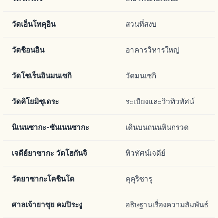
วัดเอ็นโทคุอิน
สวนที่สงบ
วัดชิอนอิน
อาคารวิหารใหญ่
วัดโชเร็นอินมนเซกิ
วัดมนเซกิ
วัดคิโยมิซุเดระ
ระเบียงและวิวทิวทัศน์
นิเนนซากะ-ซันเนนซากะ
เดินบนถนนหินกรวด
เจดีย์ยาซากะ วัดโฮกันจิ
ทิวทัศน์เจดีย์
วัดยาซากะโคชินโด
คุคุริซารุ
ศาลเจ้ายาซุย คมปิระงู
อธิษฐานเรื่องความสัมพันธ์