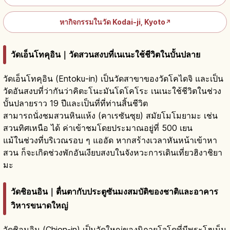
หากิจกรรมในวัด Kodai-ji, Kyoto
↗
วัดเอ็นโทคุอิน｜วัดสวนสงบที่เนเนะใช้ชีวิตในบั้นปลาย
วัดเอ็นโทคุอิน (Entoku-in) เป็นวัดสาขาของวัดโคไดจิ และเป็น
วัดอันสงบที่ว่ากันว่าคิตะโนะมันโดโคโระ เนเนะใช้ชีวิตในช่วง
บั้นปลายราว 19 ปีและเป็นที่ที่ท่านสิ้นชีวิต
สามารถนั่งชมสวนหินแห้ง (คาเรซันซุย) สมัยโมโมยามะ เช่น
สวนทิศเหนือ ได้ ค่าเข้าชมโดยประมาณอยู่ที่ 500 เยน
แม้ในช่วงที่บริเวณรอบ ๆ แออัด หากสร้างเวลาหันหน้าเข้าหา
สวน ก็จะเกิดช่วงพักอันเงียบสงบในจังหวะการเดินเที่ยวฮิงาชิยา
มะ
วัดชิอนอิน｜ตื่นตากับประตูซันมงสมบัติของชาติและอาคาร
วิหารขนาดใหญ่
วัดชิอนอิน (Chion-in) เป็นวัดใหญ่ของนิกายโจโดที่มีพระโฮเน็น