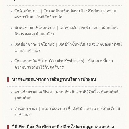
วัดคิโยมิซุเดระ｜วัดยอดนิยมที่สัมผัสระเบียงคิโยมิซุและความ
ศรัทธาในพระโพธิสัตว์กวนอิม
นิเนนซากะ-ซันเนนซากะ｜เส้นทางสักการะที่ทอดยาวด้วยถนน
หินกรวดและบ้านมาจิยะ
เจดีย์ยาซากะ วัดโฮกันจิ｜เจดีย์ห้าชั้นที่เป็นจุดสังเกตของทิวทัศน์
แบบฮิงาชิยามะ
วัดยาซากะโคชินโด (Yasaka Kōshin-dō)｜วัดเล็ก ๆ ที่ฝาก
ความปรารถนาไว้กับคุคุริซารุ
หากจะสอดแทรกการอธิษฐานหรือการพักผ่อน
ศาลเจ้ายาซุย คมปิระงู｜ศาลเจ้าอธิษฐานที่รู้จักเรื่องตัดสัมพันธ์-
ผูกสัมพันธ์
สวนมารุยามะ｜แหล่งชมซากุระชื่อดังที่พักได้ระหว่างเดินเที่ยวฮิ
งาชิยามะ
วิธีเที่ยวกิอง-ฮิงาชิยามะที่เปลี่ยนไปตามฤดูกาลและช่วง