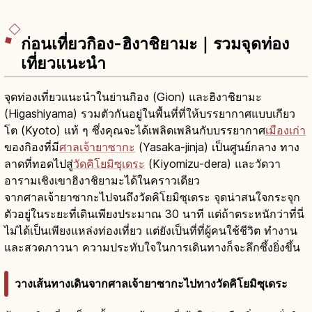
ก่อนเที่ยวกิอง-ฮิงาชิยามะ｜รวมจุดท่อง
เที่ยวแนะนำ
จุดท่องเที่ยวแนะนำในย่านกิอง (Gion) และฮิงาชิยามะ
(Higashiyama) รวมตัวกันอยู่ในพื้นที่ที่ให้บรรยากาศแบบเกียว
โต (Kyoto) แท้ ๆ ซึ่งคุณจะได้เพลิดเพลินกับบรรยากาศ
เมืองเก่า
ของกิองที่มี
ศาลเจ้ายาซากะ
(Yasaka-jinja) เป็นศูนย์กลาง ทาง
ลาดที่ทอดไปสู่
วัดคิโยมิซุเดระ
(Kiyomizu-dera) และวัดวา
อารามเชิงเขาฮิงาชิยามะได้ในคราวเดียว
จากศาลเจ้ายาซากะไปจนถึงวัดคิโยมิซุเดระ จุดน่าสนใจกระจุก
ตัวอยู่ในระยะที่เดินเพียงประมาณ 30 นาที แต่ถ้าตระหนักว่าที่นี่
ไม่ได้เป็นเพียงแหล่งท่องเที่ยว แต่ยังเป็นที่ที่ผู้คนใช้ชีวิต ทำงาน
และสวดภาวนา ความประทับใจในการเดินทางก็จะลึกซึ้งยิ่งขึ้น
วางเส้นทางเดินจากศาลเจ้ายาซากะไปทางวัดคิโยมิซุเดระ