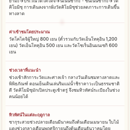
ยามะ→บริเวณวัดโคไดจิ→นิเน็นซากะ・ซันเน็นซากะ→วัด
คิโยมิซุ การเดินลงจากฝั่งวัดคิโยมิซุช่วยลดภาระการเดินขึ้น
ทางลาด
ค่าเข้าชมโดยประมาณ
วัดโคไดจิผู้ใหญ่ 800 เยน (ตั๋วรวมกับวัดเอ็นโทคุอิน 1,200
เยน) วัดเอ็นโทคุอิน 500 เยน และวัดโชเร็นอินมนเซกิ 600
เยน
ช่วงเวลาที่แนะนำ
ช่วงเช้าสักการะวัดและศาลเจ้า กลางวันเดินชมทางลาดและ
พิพิธภัณฑ์ ตอนเย็นเดินเล่นริมแม่น้ำชิราคาวะเป็นธรรมชาติ
ดี วัดคิโยมิซุมักเปิดประตูเช้าตรู่ จึงชมทิวทัศน์ระเบียงในช่วง
คนน้อยได้
ทิวทัศน์ในแต่ละฤดูกาล
ซากุระสวยช่วงปลายเดือนมีนาคมถึงต้นเดือนเมษายน ใบไม้
แดงช่วงกลางเดือนพฤศจิกายนถึงต้นเดือนธันวาคมโดย