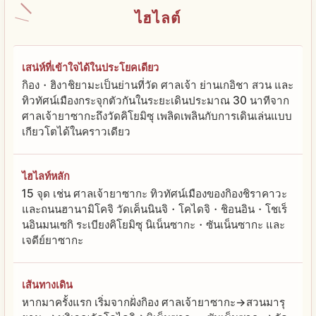
ไฮไลต์
เสน่ห์ที่เข้าใจได้ในประโยคเดียว
กิอง・ฮิงาชิยามะเป็นย่านที่วัด ศาลเจ้า ย่านเกอิชา สวน และ
ทิวทัศน์เมืองกระจุกตัวกันในระยะเดินประมาณ 30 นาทีจาก
ศาลเจ้ายาซากะถึงวัดคิโยมิซุ เพลิดเพลินกับการเดินเล่นแบบ
เกียวโตได้ในคราวเดียว
ไฮไลท์หลัก
15 จุด เช่น ศาลเจ้ายาซากะ ทิวทัศน์เมืองของกิองชิราคาวะ
และถนนฮานามิโคจิ วัดเค็นนินจิ・โคไดจิ・ชิอนอิน・โชเร็
นอินมนเซกิ ระเบียงคิโยมิซุ นิเน็นซากะ・ซันเน็นซากะ และ
เจดีย์ยาซากะ
เส้นทางเดิน
หากมาครั้งแรก เริ่มจากฝั่งกิอง ศาลเจ้ายาซากะ→สวนมารุ