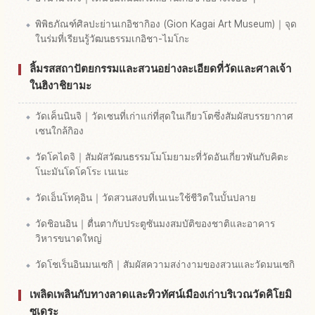
พิพิธภัณฑ์ศิลปะย่านเกอิชากิอง (Gion Kagai Art Museum)｜จุด
ในร่มที่เรียนรู้วัฒนธรรมเกอิชา-ไมโกะ
ลิ้มรสสถาปัตยกรรมและสวนอย่างละเอียดที่วัดและศาลเจ้า
ในฮิงาชิยามะ
วัดเค็นนินจิ｜วัดเซนที่เก่าแก่ที่สุดในเกียวโตซึ่งสัมผัสบรรยากาศ
เซนใกล้กิอง
วัดโคไดจิ｜สัมผัสวัฒนธรรมโมโมยามะที่วัดอันเกี่ยวพันกับคิตะ
โนะมันโดโคโระ เนเนะ
วัดเอ็นโทคุอิน｜วัดสวนสงบที่เนเนะใช้ชีวิตในบั้นปลาย
วัดชิอนอิน｜ตื่นตากับประตูซันมงสมบัติของชาติและอาคาร
วิหารขนาดใหญ่
วัดโชเร็นอินมนเซกิ｜สัมผัสความสง่างามของสวนและวัดมนเซกิ
เพลิดเพลินกับทางลาดและทิวทัศน์เมืองเก่าบริเวณวัดคิโยมิ
ซุเดระ