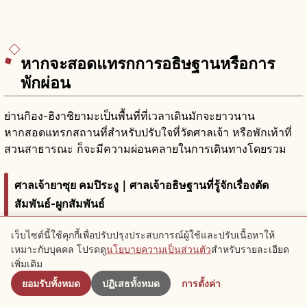
หากจะสอดแทรกการอธิษฐานหรือการ
พักผ่อน
ย่านกิอง-ฮิงาชิยามะเป็นพื้นที่ที่เวลาเดินมักจะยาวนาน
หากสอดแทรกสถานที่สำหรับปรับใจที่วัดศาลเจ้า หรือพักเท้าที่
สวนสาธารณะ ก็จะมีความผ่อนคลายในการเดินทางโดยรวม
ศาลเจ้ายาซุย คมปิระงู｜ศาลเจ้าอธิษฐานที่รู้จักเรื่องตัด
สัมพันธ์-ผูกสัมพันธ์
ศาลเจ้ายาซุย คมปิระงู (Yasui Konpiragū) เป็นศาลเจ้าที่รู้จักจาก
เว็บไซต์นี้ใช้คุกกี้เพื่อปรับปรุงประสบการณ์ผู้ใช้และปรับเนื้อหาให้
เหมาะกับบุคคล โปรดดู
นโยบายความเป็นส่วนตัว
สำหรับรายละเอียด
ใกล้เคียง
การอธิษฐาน "ตัดสัมพันธ์ ผูกสัมพันธ์" คือตัดความสัมพันธ์ร้าย
เพิ่มเติม
และผูกความสัมพันธ์ดี ตามชื่อของจักรพรรดิซูโตกุซึ่งเป็นเทพ
ยอมรับทั้งหมด
ปฏิเสธทั้งหมด
การตั้งค่า
ประธาน
วิธีลอดผ่าน "ศิลาตัดสัมพันธ์ผูกสัมพันธ์" พร้อมถือแผ่นคาตะชิ