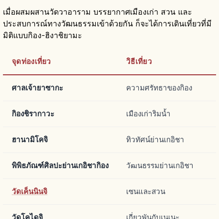
เมื่อผสมผสานวัดวาอาราม บรรยากาศเมืองเก่า สวน และ
ประสบการณ์ทางวัฒนธรรมเข้าด้วยกัน ก็จะได้การเดินเที่ยวที่มี
มิติแบบกิอง-ฮิงาชิยามะ
จุดท่องเที่ยว
วิธีเที่ยว
ศาลเจ้ายาซากะ
ความศรัทธาของกิอง
กิองชิรากาวะ
เมืองเก่าริมน้ำ
ฮานามิโคจิ
ทิวทัศน์ย่านเกอิชา
พิพิธภัณฑ์ศิลปะย่านเกอิชากิอง
วัฒนธรรมย่านเกอิชา
วัดเค็นนินจิ
เซนและสวน
วัดโคไดจิ
เกี่ยวพันกับเนเนะ