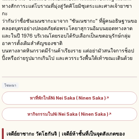
ทางสักการะแต่โบราณที่มุ่งสู่วัดคิโยมิซุเดระและศาลเจ้ายาซา
กะ
ว่ากันว่าชื่อซันเนนซากะมาจาก "ซันเนซากะ" ที่ผู้คนอธิษฐานขอ
คลอดบุตรอย่างปลอดภัยต่อพระโคยาสุกวนอิมบนยอดทางลาด
และในปี 1976 บริเวณโดยรอบได้รับเลือกเป็นเขตอนุรักษ์กลุ่ม
อาคารดั้งเดิมสำคัญของชาติ
บนทางลาดหินกรวดมีร้านค้าเรียงราย แต่อย่ามัวสนใจการช็อป
ปิ้งหรือถ่ายรูปมากเกินไป และควรระวังพื้นใต้เท้าขณะเดินด้วย
นิเนนซากะ เกียวโต: ถนนหินปูใกล้คิโยมิซุและ
เจดีย์ยาซากะ
อ่านบทความ
→
โฆษณา
หาที่พักใกล้Ni Nei Saka ( Ninen Saka )
↗
หากิจกรรมในNi Nei Saka ( Ninen Saka )
↗
เจดีย์ยาซากะ วัดโฮกันจิ｜เจดีย์ห้าชั้นที่เป็นจุดสังเกตของ