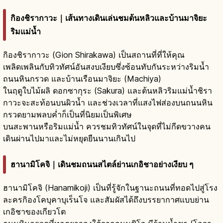
กิองชิรากาวะ｜เส้นทางเดินเล่นชมต้นหลิวและบ้านมาจิยะ
ริมแม่น้ำ
กิองชิรากาวะ (Gion Shirakawa) เป็นสถานที่ที่ให้คุณ
เพลิดเพลินกับทิวทัศน์อันสงบเงียบซึ่งซ้อนทับกันระหว่างริมน้ำ
ถนนหินกรวด และบ้านเรือนมาจิยะ (Machiya)
ในฤดูใบไม้ผลิ ดอกซากุระ (Sakura) และต้นหลิวริมแม่น้ำชิรา
กาวะจะสะท้อนบนผิวน้ำ และช่วงเวลาที่แสงไฟส่องบนถนนหิน
กรวดยามพลบค่ำก็เป็นที่นิยมเป็นพิเศษ
บนสะพานหรือริมแม่น้ำ ควรชมทิวทัศน์ในจุดที่ไม่กีดขวางคน
เดินผ่านไปมาและไม่หยุดยืนนานเกินไป
ฮานามิโคจิ｜เดินชมถนนสไตล์ย่านเกอิชาอย่างเงียบ ๆ
ฮานามิโคจิ (Hanamikoji) เป็นที่รู้จักในฐานะถนนที่ทอดไปสู่โรง
ละครกิองโคบุคาบุเร็นโจ และสัมผัสได้ถึงบรรยากาศแบบย่าน
เกอิชาของเกียวโต