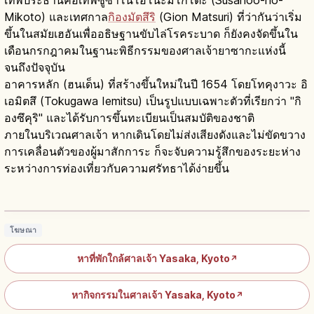
Mikoto) และเทศกาล
กิองมัตสึริ
(Gion Matsuri) ที่ว่ากันว่าเริ่ม
ขึ้นในสมัยเฮอันเพื่ออธิษฐานขับไล่โรคระบาด ก็ยังคงจัดขึ้นใน
เดือนกรกฎาคมในฐานะพิธีกรรมของศาลเจ้ายาซากะแห่งนี้
จนถึงปัจจุบัน
อาคารหลัก (ฮนเด็น) ที่สร้างขึ้นใหม่ในปี 1654 โดยโทคุงาวะ อิ
เอมิตสึ (Tokugawa Iemitsu) เป็นรูปแบบเฉพาะตัวที่เรียกว่า "กิ
องซึคุริ" และได้รับการขึ้นทะเบียนเป็นสมบัติของชาติ
ภายในบริเวณศาลเจ้า หากเดินโดยไม่ส่งเสียงดังและไม่ขัดขวาง
การเคลื่อนตัวของผู้มาสักการะ ก็จะจับความรู้สึกของระยะห่าง
ระหว่างการท่องเที่ยวกับความศรัทธาได้ง่ายขึ้น
ศาลเจ้ายาซากะ เกียวโต: ศูนย์กลางกิอง
ฮนเด็นสมบัติชาติปี 2020
อ่านบทความ
→
โฆษณา
หาที่พักใกล้ศาลเจ้า Yasaka, Kyoto
↗
หากิจกรรมในศาลเจ้า Yasaka, Kyoto
↗