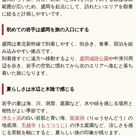
範囲が広いため、盛岡を起点にして、訪れたいエリアを順番
に絞ると計画しやすいです。
初めての岩手は盛岡を旅の入口にする
盛岡は東北新幹線で到着しやすく、街歩き、食事、宿泊を組
み込みやすい拠点です。
到着後すぐに遠方へ移動するより、
盛岡城跡公園
や中津川周
辺を歩き、岩手の空気に慣れてから次のエリアへ進むと落ち
着いた旅になります。
夏らしさは水辺と木陰で感じる
岩手の夏は海、川、洞窟、庭園など、水や緑を感じる場所と
相性がよい季節です。
浄土ヶ浜
の白い岩肌と青い海、
龍泉洞
（りゅうせんどう）の
地底湖、
毛越寺
（
もうつうじ
）の浄土庭園など、涼しさを感
じる景観を軸にすると、夏らしい旅の印象が残ります。