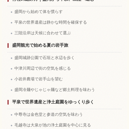
盛岡から始めて体を慣らす
平泉の世界遺産は静かな時間を確保する
三陸沿岸は天候に合わせて選ぶ
盛岡観光で始める夏の岩手旅
盛岡城跡公園で石垣と水辺を歩く
中津川周辺で街の空気を感じる
小岩井農場で岩手山を望む
盛岡冷麺やじゃじゃ麺など郷土料理を味わう
平泉で世界遺産と浄土庭園をゆっくり歩く
中尊寺は金色堂と参道の空気を味わう
毛越寺は大泉が池の浄土庭園を中心に見る