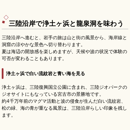
三陸沿岸で浄土ヶ浜と龍泉洞を味わう
三陸沿岸へ進むと、岩手の旅は山と街の風景から、海岸線と
洞窟の涼やかな景色へ切り替わります。
夏は海辺の開放感を楽しめますが、天候や波の状況で体験の
可否が変わることもあります。
浄土ヶ浜で白い流紋岩と青い海を見る
浄土ヶ浜は、三陸復興国立公園に含まれ、三陸ジオパークの
ジオサイトにもなっている宮古市の景勝地です。
約4千万年前のマグマ活動と波の侵食が生んだ白い流紋岩、
松の緑、海の青が重なる風景は、三陸沿岸らしい印象を残し
ます。
岩手・浄土ヶ浜｜白い岩と青い海が広がる絶
景ビーチとアクティビティ
記事を読む
→