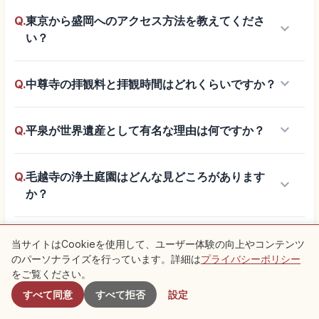
Q.
東京から盛岡へのアクセス方法を教えてくださ
keyboard_arrow_down
い？
keyboard_arrow_down
Q.
中尊寺の拝観料と拝観時間はどれくらいですか？
keyboard_arrow_down
Q.
平泉が世界遺産として有名な理由は何ですか？
Q.
毛越寺の浄土庭園はどんな見どころがあります
keyboard_arrow_down
か？
keyboard_arrow_down
Q.
龍泉洞の観覧料と洞内の気温を教えてください？
当サイトはCookieを使用して、ユーザー体験の向上やコンテンツ
のパーソナライズを行っています。詳細は
プライバシーポリシー
付近のスポット
をご覧ください。
keyboard_arrow_down
Q.
浄土ヶ浜という名前の由来は何ですか？
すべて同意
すべて拒否
設定