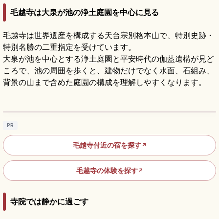
毛越寺は大泉が池の浄土庭園を中心に見る
毛越寺は世界遺産を構成する天台宗別格本山で、特別史跡・
特別名勝の二重指定を受けています。
大泉が池を中心とする浄土庭園と平安時代の伽藍遺構が見ど
ころで、池の周囲を歩くと、建物だけでなく水面、石組み、
背景の山まで含めた庭園の構成を理解しやすくなります。
平泉 毛越寺ガイド｜浄土庭園と世界遺産の
歴史さんぽ
記事を読む
→
PR
毛越寺付近の宿を探す
↗
毛越寺の体験を探す
↗
寺院では静かに過ごす