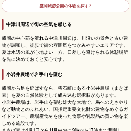
盛岡城跡公園の体験を探す
↗
中津川周辺で街の空気を感じる
盛岡の中心部を流れる中津川周辺は、川沿いの景色と古い建
物が調和し、徒歩で街の雰囲気をつかみやすいエリアです。
夏は水辺の風が心地よい一方、日差しを避けられる休憩場所
を先に決めておくと安心です。
小岩井農場で岩手山を望む
盛岡から足を延ばすなら、雫石町にある小岩井農場（まきば
園）を夏の自然体験として組み込む選択肢があります。
小岩井農場は、岩手山を望む雄大な大地で、馬へのえさやり
など動物とのふれあい、国指定重要文化財の建物をめぐるガ
イドツアー、農場産食材を使った食事や乳製品の買い物を楽
しめる施設です。
まきば園は4月1日から11月中旬に9時から17時まで開園し、