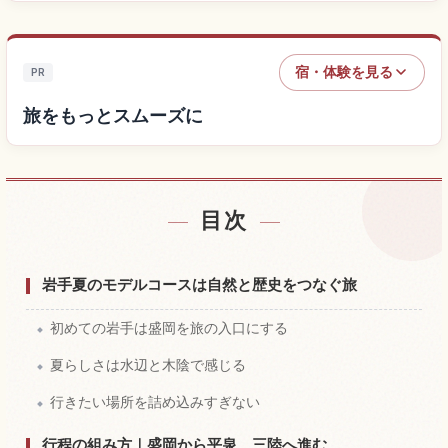
宿・体験を見る
PR
旅をもっとスムーズに
目次
宿を探す
↗
体験を探す
↗
岩手夏のモデルコースは自然と歴史をつなぐ旅
初めての岩手は盛岡を旅の入口にする
夏らしさは水辺と木陰で感じる
行きたい場所を詰め込みすぎない
行程の組み方｜盛岡から平泉、三陸へ進む