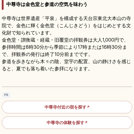
中尊寺は金色堂と参道の空気を味わう
中尊寺は世界遺産「平泉」を構成する天台宗東北大本山の寺
院で、金色に輝く金色堂（こんじきどう）をはじめとする文
化財で知られています。
金色堂・讃衡蔵・経蔵・旧覆堂の拝観券は大人1,000円で、
参拝時間は8時30分から季節により17時または16時30分ま
で、拝観券の発行は終了10分前までです。
参道を歩きながら木々の陰、堂宇の配置、山の静けさを感じ
ると、夏でも落ち着いた参拝になります。
中尊寺｜岩手・平泉の世界遺産、金色堂と奥
州藤原氏の黄金文化
記事を読む
→
PR
中尊寺付近の宿を探す
↗
中尊寺の体験を探す
↗