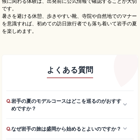
候に関わる体験は、出発前に公式情報で確認することが大切
です。
暑さを避ける休憩、歩きやすい靴、寺院や自然地でのマナー
を意識すれば、初めての訪日旅行者でも落ち着いて岩手の夏
を楽しめます。
よくある質問
Q.
岩手の夏のモデルコースはどこを巡るのがおすす
keyboard_arrow_down
めですか？
keyboard_arrow_down
Q.
なぜ岩手の旅は盛岡から始めるとよいのですか？