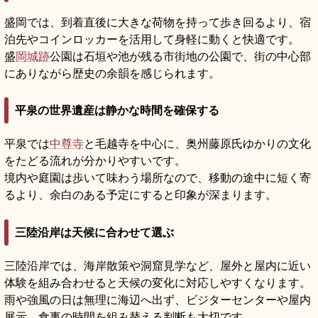
盛岡では、到着直後に大きな荷物を持って歩き回るより、宿
泊先やコインロッカーを活用して身軽に動くと快適です。
盛
岡城跡
公園は石垣や池が残る市街地の公園で、街の中心部
にありながら歴史の余韻を感じられます。
平泉の世界遺産は静かな時間を確保する
平泉では
中尊寺
と毛越寺を中心に、奥州藤原氏ゆかりの文化
をたどる流れが分かりやすいです。
境内や庭園は歩いて味わう場所なので、移動の途中に短く寄
るより、余白のある予定にすると印象が深まります。
三陸沿岸は天候に合わせて選ぶ
三陸沿岸では、海岸散策や洞窟見学など、屋外と屋内に近い
体験を組み合わせると天候の変化に対応しやすくなります。
雨や強風の日は無理に海辺へ出ず、ビジターセンターや屋内
展示、食事の時間を組み替える判断も大切です。