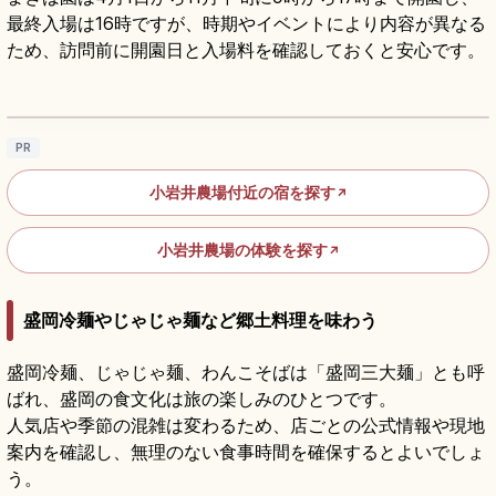
最終入場は16時ですが、時期やイベントにより内容が異なる
ため、訪問前に開園日と入場料を確認しておくと安心です。
小岩井農場まきば園｜岩手山南麓3000ha、
見どころと回り方
記事を読む
→
PR
小岩井農場付近の宿を探す
↗
小岩井農場の体験を探す
↗
盛岡冷麺やじゃじゃ麺など郷土料理を味わう
盛岡冷麺、じゃじゃ麺、わんこそばは「盛岡三大麺」とも呼
ばれ、盛岡の食文化は旅の楽しみのひとつです。
人気店や季節の混雑は変わるため、店ごとの公式情報や現地
案内を確認し、無理のない食事時間を確保するとよいでしょ
う。
岩手名物・わんこそば｜挑戦必須の食べ放題