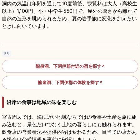
洞内の気温は年間を通して10度前後、観覧料は大人（高校生
以上）1,100円、小・中学生550円で、屋外の暑さから離れて
自然の造形を眺められるため、夏の岩手旅に変化を加えたい
ときに向いています。
龍泉洞の見どころ｜青い地底湖をめぐる岩手
の鍾乳洞
記事を読む
→
PR
龍泉洞、下閉伊郡付近の宿を探す
↗
龍泉洞、下閉伊郡の体験を探す
↗
沿岸の食事は地域の味を楽しむ
宮古周辺では、海に近い地域ならではの食事や土産を旅に組
み込むと、景色だけでなく土地の暮らしにも触れられます。
飲食店の営業状況や提供内容は変わるため、目当ての店があ
る場合は公式情報を事前に確認しましょう。