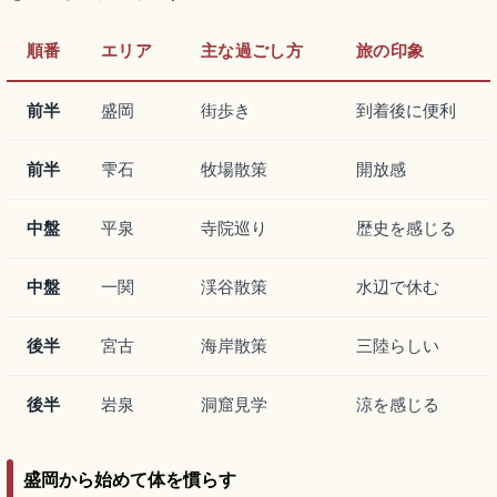
順番
エリア
主な過ごし方
旅の印象
前半
盛岡
街歩き
到着後に便利
前半
雫石
牧場散策
開放感
中盤
平泉
寺院巡り
歴史を感じる
中盤
一関
渓谷散策
水辺で休む
後半
宮古
海岸散策
三陸らしい
後半
岩泉
洞窟見学
涼を感じる
盛岡から始めて体を慣らす