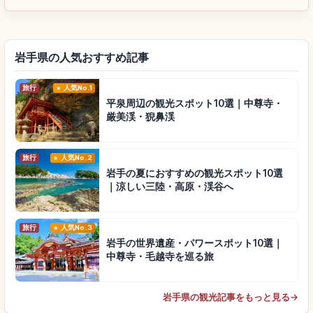
岩手県の人気おすすめ記事
旅行
人気No.1
平泉周辺の観光スポット10選｜中尊寺・
厳美渓・猊鼻渓
旅行
人気No.2
岩手の夏におすすめの観光スポット10選
｜涼しい三陸・高原・渓谷へ
旅行
人気No.3
岩手の世界遺産・パワースポット10選｜
中尊寺・毛越寺を巡る旅
岩手県の観光記事をもっと見る
→