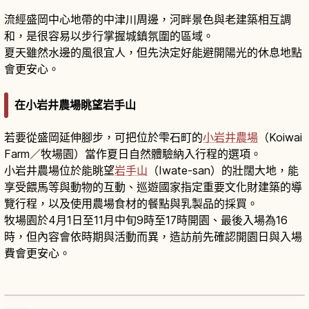
流經盛岡中心地帶的中津川周邊，河畔景色與老建築相互調
和，是很容易以步行掌握城鎮氛圍的區域。
夏天雖然水邊的風很宜人，但先決定好能避開陽光的休息地點
會更安心。
在小岩井農場眺望岩手山
若要從盛岡延伸腳步，可把位於雫石町的
小岩井農場
（Koiwai
Farm／牧場園）當作夏日自然體驗納入行程的選項。
小岩井農場位於能眺望
岩手山
（Iwate-san）的壯闊大地，能
享受餵馬等與動物的互動、巡遊國家指定重要文化財建築的導
覽行程，以及使用農場食材的餐點與乳製品的採買。
牧場園於4月1日至11月中旬9時至17時開園、最後入場為16
時，但內容會依時期與活動而異，造訪前先確認開園日與入場
費會更安心。
岩手小岩井農場攻略｜交通、門票與必玩體驗
閱讀文章
→