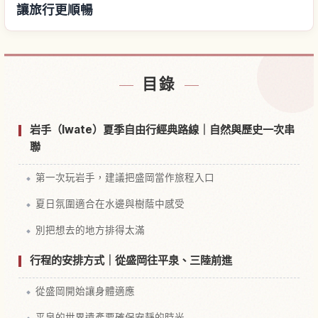
讓旅行更順暢
尋找飯店
↗
目錄
尋找體驗
↗
岩手（Iwate）夏季自由行經典路線｜自然與歷史一次串
聯
第一次玩岩手，建議把盛岡當作旅程入口
夏日氛圍適合在水邊與樹蔭中感受
別把想去的地方排得太滿
行程的安排方式｜從盛岡往平泉、三陸前進
從盛岡開始讓身體適應
平泉的世界遺產要確保安靜的時光