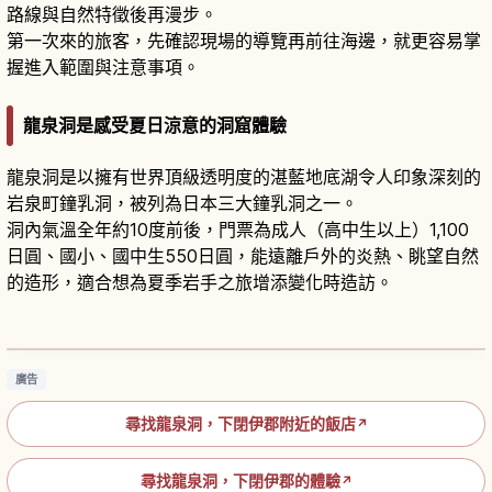
路線與自然特徵後再漫步。
第一次來的旅客，先確認現場的導覽再前往海邊，就更容易掌
握進入範圍與注意事項。
龍泉洞是感受夏日涼意的洞窟體驗
龍泉洞是以擁有世界頂級透明度的湛藍地底湖令人印象深刻的
岩泉町鐘乳洞，被列為日本三大鐘乳洞之一。
洞內氣溫全年約10度前後，門票為成人（高中生以上）1,100
日圓、國小、國中生550日圓，能遠離戶外的炎熱、眺望自然
的造形，適合想為夏季岩手之旅增添變化時造訪。
龍泉洞攻略｜岩手岩泉藍色地底湖鐘乳洞觀光指
南
閱讀文章
→
廣告
尋找龍泉洞，下閉伊郡附近的飯店
↗
尋找龍泉洞，下閉伊郡的體驗
↗