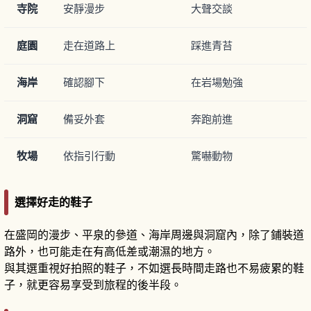
寺院
安靜漫步
大聲交談
庭園
走在道路上
踩進青苔
海岸
確認腳下
在岩場勉強
洞窟
備妥外套
奔跑前進
牧場
依指引行動
驚嚇動物
選擇好走的鞋子
在盛岡的漫步、平泉的參道、海岸周邊與洞窟內，除了鋪裝道
路外，也可能走在有高低差或潮濕的地方。
與其選重視好拍照的鞋子，不如選長時間走路也不易疲累的鞋
子，就更容易享受到旅程的後半段。