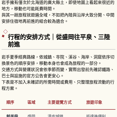
岩手擁有僅次於北海道的廣大縣土，即使地圖上看起來很近的
地方，移動也可能耗費時間。
與其一趟旅程就遊遍全域，不如把內陸與沿岸大致分開、中間
安排住宿地再前進的組合較為適合。
行程的安排方式｜從盛岡往平泉、三陸
前進
岩手夏季經典路線，依城鎮、寺院、溪谷、海岸、洞窟依序切
換景色的順序安排，移動本身也會成為旅程的一部分。
交通方式與營運狀況會依季節而變，實際出發前先確認鐵路、
巴士與設施的官方公告會更安心。
下表是不加入未確認的所需時間或費用、只整理旅程流動的行
程方案。
順序
區域
主要遊覽方式
旅遊印象
前半段
盛岡
漫步城鎮
抵達後便利