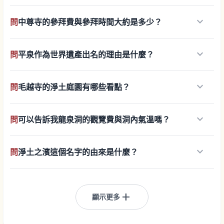
keyboard_arrow_down
問
中尊寺的參拜費與參拜時間大約是多少？
keyboard_arrow_down
問
平泉作為世界遺產出名的理由是什麼？
keyboard_arrow_down
問
毛越寺的淨土庭園有哪些看點？
keyboard_arrow_down
問
可以告訴我龍泉洞的觀覽費與洞內氣溫嗎？
keyboard_arrow_down
問
淨土之濱這個名字的由來是什麼？
add
顯示更多