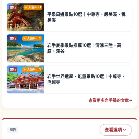
旅行
人氣No.1
平泉周邊景點10選｜中尊寺、嚴美溪、猊
鼻溪
旅行
人氣No.2
岩手夏季景點推薦10選｜清涼三陸、高
原、溪谷
旅行
人氣No.3
岩手世界遺產、能量景點10選｜中尊寺、
毛越寺
查看更多岩手縣的文章
→
查看選項
廣告