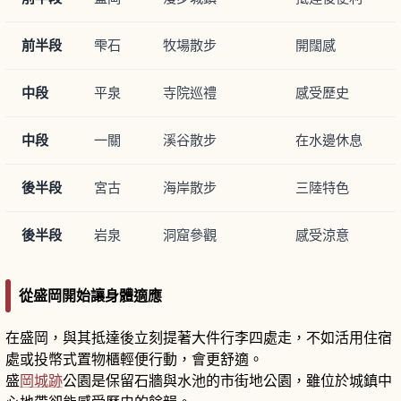
前半段
雫石
牧場散步
開闊感
中段
平泉
寺院巡禮
感受歷史
中段
一關
溪谷散步
在水邊休息
後半段
宮古
海岸散步
三陸特色
後半段
岩泉
洞窟參觀
感受涼意
從盛岡開始讓身體適應
在盛岡，與其抵達後立刻提著大件行李四處走，不如活用住宿
處或投幣式置物櫃輕便行動，會更舒適。
盛
岡城跡
公園是保留石牆與水池的市街地公園，雖位於城鎮中