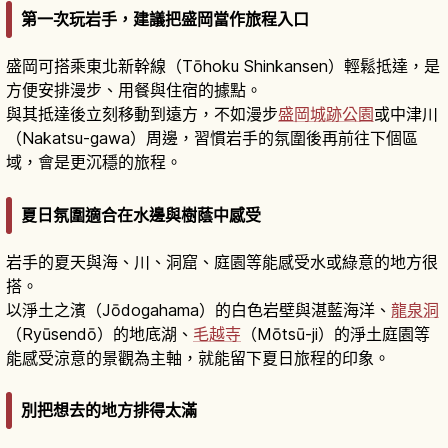
第一次玩岩手，建議把盛岡當作旅程入口
盛岡可搭乘東北新幹線（Tōhoku Shinkansen）輕鬆抵達，是
方便安排漫步、用餐與住宿的據點。
與其抵達後立刻移動到遠方，不如漫步
盛岡城跡公園
或中津川
（Nakatsu-gawa）周邊，習慣岩手的氛圍後再前往下個區
域，會是更沉穩的旅程。
夏日氛圍適合在水邊與樹蔭中感受
岩手的夏天與海、川、洞窟、庭園等能感受水或綠意的地方很
搭。
以淨土之濱（Jōdogahama）的白色岩壁與湛藍海洋、
龍泉洞
（Ryūsendō）的地底湖、
毛越寺
（Mōtsū-ji）的淨土庭園等
能感受涼意的景觀為主軸，就能留下夏日旅程的印象。
別把想去的地方排得太滿