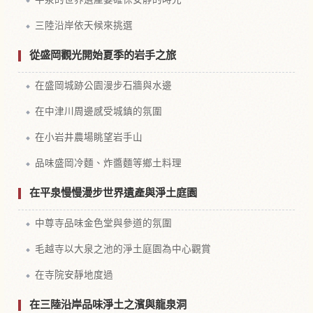
三陸沿岸依天候來挑選
從盛岡觀光開始夏季的岩手之旅
在盛岡城跡公園漫步石牆與水邊
在中津川周邊感受城鎮的氛圍
在小岩井農場眺望岩手山
品味盛岡冷麵、炸醬麵等鄉土料理
在平泉慢慢漫步世界遺產與淨土庭園
中尊寺品味金色堂與參道的氛圍
毛越寺以大泉之池的淨土庭園為中心觀賞
在寺院安靜地度過
在三陸沿岸品味淨土之濱與龍泉洞