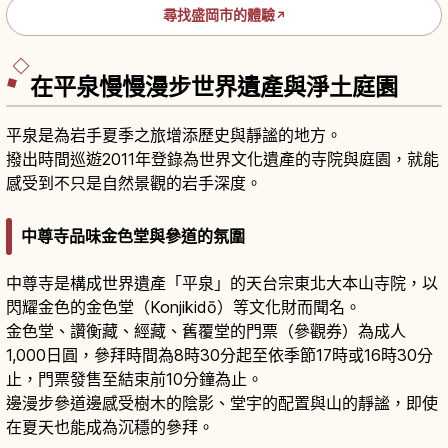
尋找盛岡市的體驗
↗
在平泉慢慢漫步世界遺產與淨土庭園
平泉是為岩手夏季之旅增添歷史與靜謐的地方。
撥出時間巡遊2011年登錄為世界文化遺產的寺院與庭園，就能
感受到不只是自然景觀的岩手深度。
中尊寺品味金色堂與參道的氛圍
中尊寺是構成世界遺產「平泉」的天台宗東北大本山寺院，以
閃耀金色的金色堂（Konjikidō）等文化財而聞名。
金色堂、讚衡藏、經藏、舊覆堂的門票（參觀券）為成人
1,000日圓，參拜時間為8時30分起至依季節17時或16時30分
止，門票發售至結束前10分鐘為止。
邊漫步參道邊感受樹木的陰影、堂宇的配置與山的靜謐，即使
在夏天也能成為沉穩的參拜。
中尊寺攻略｜造訪金色堂與世界遺產寺院群的歷