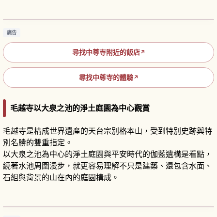
史散步
閱讀文章
→
廣告
尋找中尊寺附近的飯店
↗
尋找中尊寺的體驗
↗
毛越寺以大泉之池的淨土庭園為中心觀賞
毛越寺是構成世界遺產的天台宗別格本山，受到特別史跡與特
別名勝的雙重指定。
以大泉之池為中心的淨土庭園與平安時代的伽藍遺構是看點，
繞著水池周圍漫步，就更容易理解不只是建築、還包含水面、
石組與背景的山在內的庭園構成。
毛越寺攻略｜漫步世界遺產淨土庭園與歷史寺院
遺跡
閱讀文章
→