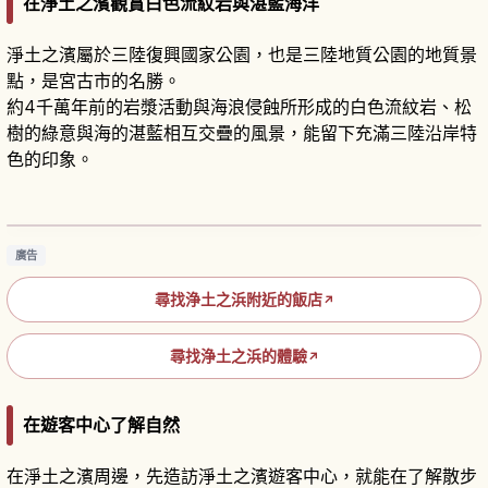
在淨土之濱觀賞白色流紋岩與湛藍海洋
淨土之濱屬於三陸復興國家公園，也是三陸地質公園的地質景
點，是宮古市的名勝。
約4千萬年前的岩漿活動與海浪侵蝕所形成的白色流紋岩、松
樹的綠意與海的湛藍相互交疊的風景，能留下充滿三陸沿岸特
色的印象。
岩手・淨土之濱攻略｜白色岩壁與碧藍大海交織
的絕景海灘
閱讀文章
→
廣告
尋找浄土之浜附近的飯店
↗
尋找浄土之浜的體驗
↗
在遊客中心了解自然
在淨土之濱周邊，先造訪淨土之濱遊客中心，就能在了解散步