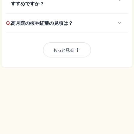
keyboard_arrow_down
すすめですか？
keyboard_arrow_down
Q.
高月院の桜や紅葉の見頃は？
add
もっと見る