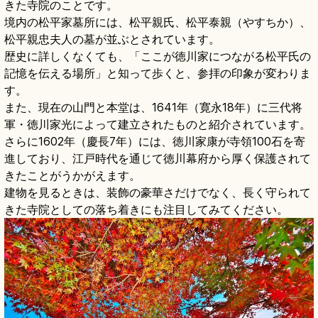
きた寺院のことです。
境内の松平家墓所には、松平親氏、松平泰親（やすちか）、
松平親忠夫人の墓が並ぶとされています。
歴史に詳しくなくても、「ここが徳川家につながる松平氏の
記憶を伝える場所」と知って歩くと、参拝の印象が変わりま
す。
また、現在の山門と本堂は、1641年（寛永18年）に三代将
軍・徳川家光によって建立されたものと紹介されています。
さらに1602年（慶長7年）には、徳川家康が寺領100石を寄
進しており、江戸時代を通じて徳川幕府から厚く保護されて
きたことがうかがえます。
建物を見るときは、装飾の豪華さだけでなく、長く守られて
きた寺院としての落ち着きにも注目してみてください。