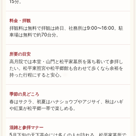
15分。
料金・拝観
拝観料は無料で拝観は終日、社務所は9:00〜16:00。駐
車場は無料で約70台分。
所要の目安
高月院では本堂・山門と松平家墓所を落ち着いて参拝し
たい。松平東照宮や松平郷館も合わせて歩くなら余裕を
持った行程にすると安心。
季節の見どころ
春はサクラ、初夏はハナショウブやアジサイ、秋はハギ
や紅葉が松平郷一帯で楽しめる。
混雑と参拝マナー
5月下旬の天下茶会には多くの人が訪れる。松平家墓所で