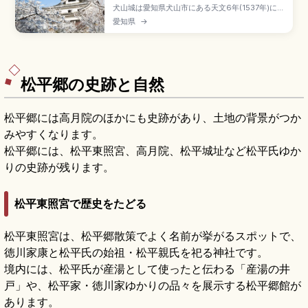
犬山城は愛知県犬山市にある天文6年(1537年)に織
田信康が築城したと伝わる天守が国宝の名城で、
愛知県
→
姫路・松本・彦根・松江と並ぶ国宝五城のひとつ
です。三層四階地下二階の現存最古級の木造天守
は別名「白帝城」、入場一般550円。針綱神社、
三光稲荷神社、有楽苑(国宝茶室「如庵」)、名鉄犬
山駅徒歩約20分のアクセスも押さえています。
松平郷の史跡と自然
松平郷には高月院のほかにも史跡があり、土地の背景がつか
みやすくなります。
松平郷には、松平東照宮、高月院、松平城址など松平氏ゆか
りの史跡が残ります。
松平東照宮で歴史をたどる
松平東照宮は、松平郷散策でよく名前が挙がるスポットで、
徳川家康と松平氏の始祖・松平親氏を祀る神社です。
境内には、松平氏が産湯として使ったと伝わる「産湯の井
戸」や、松平家・徳川家ゆかりの品々を展示する松平郷館が
あります。