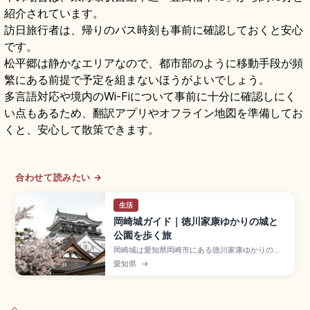
紹介されています。
訪日旅行者は、帰りのバス時刻も事前に確認しておくと安心
です。
松平郷は静かなエリアなので、都市部のように移動手段が頻
繁にある前提で予定を組まないほうがよいでしょう。
多言語対応や境内のWi-Fiについて事前に十分に確認しにく
い点もあるため、翻訳アプリやオフライン地図を準備してお
くと、安心して散策できます。
合わせて読みたい →
生活
岡崎城ガイド｜徳川家康ゆかりの城と
公園を歩く旅
岡崎城は愛知県岡崎市にある徳川家康ゆかりの城
で、家康(竹千代)誕生の地と伝わり「龍城」とも呼
愛知県
→
ばれる歴史スポット。15世紀中頃に西郷頼嗣が築
き1531年に松平清康が現在地へ移転。1959年再建
の3層5階復興天守、東照公産湯の井戸、龍城神
社、入場大人300円、名鉄「東岡崎駅」徒歩約15