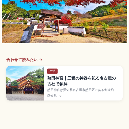
合わせて読みたい →
生活
熱田神宮｜三種の神器を祀る名古屋の
古社で参拝
熱田神宮は愛知県名古屋市熱田区にある創建約
1900年前と伝わる古社で、三種の神器のひとつ
愛知県
→
「草薙神剣」を御神体として祀る格式の高い神社
のスポット。約6万坪の境内、伊勢神宮と同じ神明
造の本宮、刀剣専門「剣の宝庫 草薙館」(大人500
円)、信長塀、清水社、参拝無料、名鉄「神宮前
駅」徒歩約3分のアクセスをまとめました。