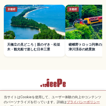
京都府
京都府
天橋立の見どころ｜股のぞき・松並
嵯峨野トロッコ列車の楽
木・観光船で楽しむ日本三景
津川渓谷の絶景旅
利用規約
プライバシーポリシー
Cookie 設定
当サイトはCookieを使用して、ユーザー体験の向上やコンテンツ
のパーソナライズを行っています。詳細は
プライバシーポリシー
付近のスポット