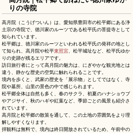
りの寺院
高月院（こうげついん）は、愛知県豊田市の松平郷にある浄
土宗の寺院で、徳川家のルーツである松平氏の菩提寺として
知られています。
松平郷は、徳川家のルーツといわれる松平氏の発祥の地とし
て知られ、高月院や松平
東照宮
、松平城址など、松平氏ゆか
りの史跡が残るエリアです。
訪日旅行者にとって高月院の魅力は、にぎやかな観光地とは
違う、静かな歴史の空気に触れられることです。
境内を歩くと、武家の歴史を「展示物」としてではなく、寺
院や墓所、山里の景色の中で感じられます。
松平郷全体は自然も多く、春のサクラ、初夏のハナショウブ
やアジサイ、秋のハギや紅葉など、季節ごとの風景も紹介さ
れています。
高月院と松平郷の散策を通して、この土地の雰囲気をより理
解しやすくなります。
拝観料は無料で、境内は終日開放されているため、午前中の