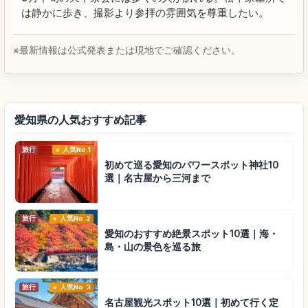
は静かに歩き、撮影より参拝の雰囲気を尊重したい。
※最新情報は公式発表または現地でご確認ください。
愛知県の人気おすすめ記事
旅行
人気No.1
初めて巡る愛知のパワースポット神社10
選｜名古屋から三河まで
旅行
人気No.2
愛知のおすすめ絶景スポット10選｜海・
島・山の景色を巡る旅
旅行
人気No.3
名古屋観光スポット10選｜初めて行く定