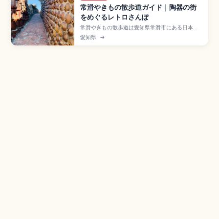
常滑やきもの散歩道ガイド｜陶器の街
をめぐるレトロさんぽ
常滑やきもの散歩道は愛知県常滑市にある日本六
古窯のひとつで、2017年に日本遺産認定された陶
愛知県
→
器の街並みです。Aコース約1.6km(60〜90分)・
Bコース約4km(2時間30分〜3時間)、土管坂、登
窯(国重要有形民俗文化財)、招き猫通り(とこにゃ
ん・39体)、名鉄常滑駅徒歩約5〜10分です。