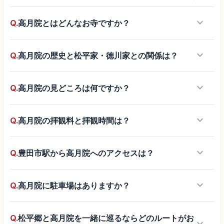
keyboard_arrow_down
Q.
高月院とはどんなお寺ですか？
keyboard_arrow_down
Q.
高月院の歴史と松平家・徳川家との関係は？
keyboard_arrow_down
Q.
高月院の見どころは何ですか？
keyboard_arrow_down
Q.
高月院の拝観料と拝観時間は？
keyboard_arrow_down
Q.
豊田市駅から高月院へのアクセスは？
keyboard_arrow_down
Q.
高月院に駐車場はありますか？
Q.
松平郷と高月院を一緒に巡るならどのルートがお