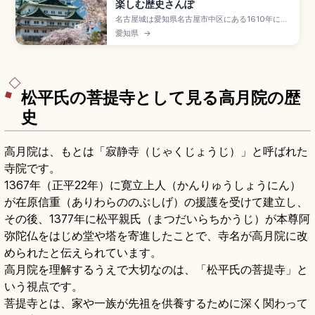
楽しむ歴史さんぽ
名古屋城は愛知県名古屋市中区にある1610年に徳
川家康の命で築城された名城で、尾張徳川家の居
愛知県
→
城として繁栄したスポット。屋根の金の鯱(雄
1.272m・雌1.215m)、2018年復元の本丸御殿が
見どころです。天守閣は耐震性の課題から閉館
中、入場大人500円、9:00〜16:30、地下鉄「名
古屋城駅」徒歩約5分です。
松平氏の菩提寺として見る高月院の歴
史
高月院は、もとは「寂静寺（じゃくじょうじ）」と呼ばれた
寺院です。
1367年（正平22年）に寛立上人（かんりゅうしょうにん）
が在原信重（ありわらののぶしげ）の援護を受けて建立し、
その後、1377年に松平親氏（まつだいらちかうじ）が本尊阿
弥陀仏をはじめ堂や塔を寄進したことで、寺名が高月院に改
められたと伝えられています。
高月院を理解するうえで大切なのは、「松平氏の菩提寺」と
いう視点です。
菩提寺とは、家や一族が先祖を供養するために深く関わって