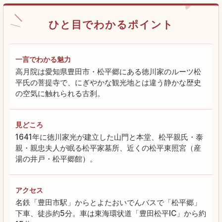
ひと目でわかるポイント
一言でわかる魅力
高月院は愛知県豊田市・松平郷にある徳川家のルーツ松
平氏の菩提寺で、にぎやかな観光地とは違う静かな歴史
の空気に触れられる古刹。
見どころ
1641年に徳川家光が建立した山門と本堂、松平親氏・泰
親・親忠夫人が眠る松平家墓所、近くの松平東照宮（産
湯の井戸・松平郷館）。
アクセス
名鉄「豊田市駅」からとよたおいでんバスで「松平郷」
下車、徒歩約5分。車は東海環状道「豊田松平IC」から約