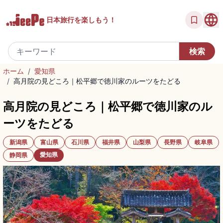
日本旅行を
楽しもう！
ホーム
/
愛知県
/
高月院の見どころ｜松平郷で徳川家のルーツをたどる
高月院の見どころ｜松平郷で徳川家のル
ーツをたどる
新潟県
富山県
石川県
福井県
山梨県
長野県
岐阜県
愛知県
静岡県