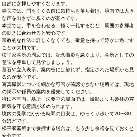
自然に参拝しやすくなります。
寺院では、門をくぐる前に気持ちを落ち着け、境内では大き
な声を出さずに歩くのが基本です。
本堂では、手を合わせる、軽く一礼するなど、周囲の参拝者
の動きに合わせると安心です。
宗教的な作法に詳しくなくても、敬意を持って静かに過ごす
ことが大切です。
松平家墓所の周辺では、記念撮影を急ぐより、墓所としての
意味を尊重して見学しましょう。
墓石や立入表示、案内板には触れず、指定された場所から見
るのが安心です。
写真撮影について細かな可否が確認できない場所では、現地
の掲示や係員の案内を優先してください。
特に本堂内、墓所、法要中の場面では、撮影よりも参拝の雰
囲気を守る意識が求められます。
境内の見学にかかる時間の目安は、ゆっくり歩いて20〜30
分ほどです。
松平家墓所まで参拝する場合は、もう少し余裕を見ておくと
安心です。