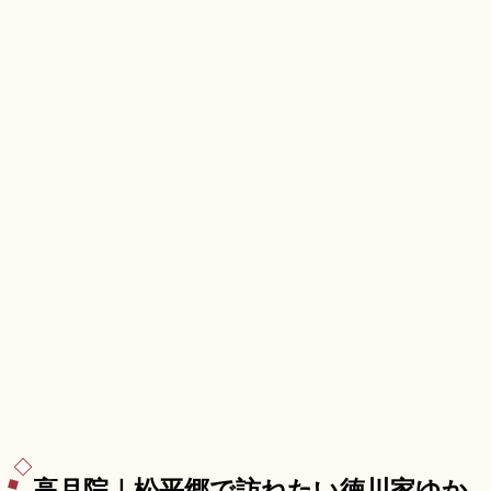
高月院｜松平郷で訪ねたい徳川家ゆか