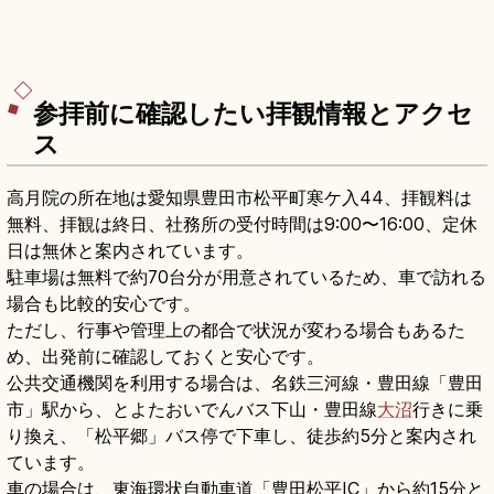
参拝前に確認したい拝観情報とアクセ
ス
高月院の所在地は愛知県豊田市松平町寒ケ入44、拝観料は
無料、拝観は終日、社務所の受付時間は9:00〜16:00、定休
日は無休と案内されています。
駐車場は無料で約70台分が用意されているため、車で訪れる
場合も比較的安心です。
ただし、行事や管理上の都合で状況が変わる場合もあるた
め、出発前に確認しておくと安心です。
公共交通機関を利用する場合は、名鉄三河線・豊田線「豊田
市」駅から、とよたおいでんバス下山・豊田線
大沼
行きに乗
り換え、「松平郷」バス停で下車し、徒歩約5分と案内され
ています。
車の場合は、東海環状自動車道「豊田松平IC」から約15分と