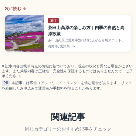
次に読む →
旅行
茶臼山高原の楽しみ方｜四季の自然と高
原散策
茶臼山高原は愛知県豊根村に広がる自然スポット。
春の芝桜、夏の新緑、秋の紅葉、冬の雪景色まで、
長野県, 愛知県
→
季節ごとに表情が変わります。訪日旅行者が歩き方
や服装をイメージしやすいよう、見どころ、過ごし
方、現地で気をつけたい基本マナーをわかりやすく
紹介します。
※ 記事内容は執筆時点の情報に基づいており、現在の状況と異なる場合がござい
ます。また掲載内容は正確性・完全性を保証するものではありませんので、ご了
承ください。
PR
本記事には広告（アフィリエイトリンク）を含む場合があります。リンク
を経由したお申込みで運営者が手数料を得ることがあります。
関連記事
同じカテゴリーのおすすめ記事をチェック