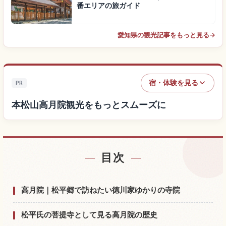
番エリアの旅ガイド
愛知県の観光記事をもっと見る
→
宿・体験を見る
PR
本松山高月院観光をもっとスムーズに
目次
本松山高月院付近の宿を探す
↗
本松山高月院の体験を探す
↗
高月院｜松平郷で訪ねたい徳川家ゆかりの寺院
松平氏の菩提寺として見る高月院の歴史