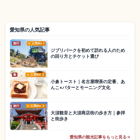
愛知県の人気記事
旅行
人気No.1
ジブリパークを初めて訪れる人のため
の回り方とチケット選び
食
人気No.2
小倉トースト｜名古屋喫茶の定番、あ
んこ×バターとモーニング文化
旅行
人気No.3
大須観音と大須商店街の歩き方｜参拝
と街歩き
愛知県の観光記事をもっと見る
→