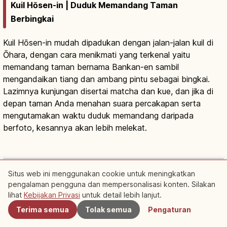
Kuil Hōsen-in | Duduk Memandang Taman
Berbingkai
Kuil Hōsen-in mudah dipadukan dengan jalan-jalan kuil di
Ōhara, dengan cara menikmati yang terkenal yaitu
memandang taman bernama Bankan-en sambil
mengandaikan tiang dan ambang pintu sebagai bingkai.
Lazimnya kunjungan disertai matcha dan kue, dan jika di
depan taman Anda menahan suara percakapan serta
mengutamakan waktu duduk memandang daripada
berfoto, kesannya akan lebih melekat.
Kuil Hosen-in Ohara Kyoto: Taman
Bingkai Bankan-en, Tips Berkunjung
Baca artikel
→
Situs web ini menggunakan cookie untuk meningkatkan
Bersponsor
pengalaman pengguna dan mempersonalisasi konten. Silakan
Terdekat
Cari penginapan dekat Hosen-in Temple, Kyoto
↗
lihat
Kebijakan Privasi
untuk detail lebih lanjut.
Terima semua
Tolak semua
Pengaturan
Cari aktivitas di Hosen-in Temple, Kyoto
↗