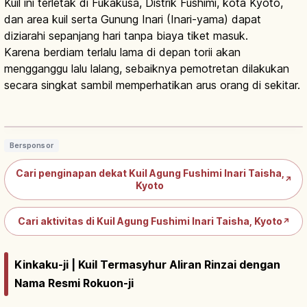
Kuil ini terletak di Fukakusa, Distrik Fushimi, kota Kyoto,
dan area kuil serta Gunung Inari (Inari-yama) dapat
diziarahi sepanjang hari tanpa biaya tiket masuk.
Karena berdiam terlalu lama di depan torii akan
mengganggu lalu lalang, sebaiknya pemotretan dilakukan
secara singkat sambil memperhatikan arus orang di sekitar.
Kuil Fushimi Inari Kyoto: 30.000 Kuil
Inari, Senbon Torii, Etika & Rute
Baca artikel
→
Bersponsor
Cari penginapan dekat Kuil Agung Fushimi Inari Taisha,
↗
Kyoto
Cari aktivitas di Kuil Agung Fushimi Inari Taisha, Kyoto
↗
Kinkaku-ji | Kuil Termasyhur Aliran Rinzai dengan
Nama Resmi Rokuon-ji