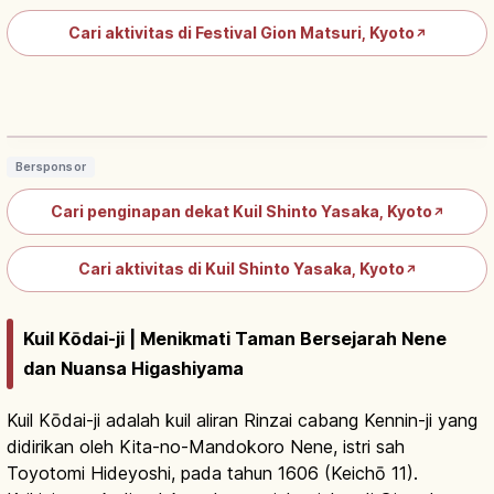
Cari aktivitas di Festival Gion Matsuri, Kyoto
↗
Kuil Yasaka Kyoto: Pusat Gion Matsuri
& Honden Harta Nasional
Baca artikel
→
Bersponsor
Cari penginapan dekat Kuil Shinto Yasaka, Kyoto
↗
Cari aktivitas di Kuil Shinto Yasaka, Kyoto
↗
Kuil Kōdai-ji | Menikmati Taman Bersejarah Nene
dan Nuansa Higashiyama
Kuil Kōdai-ji adalah kuil aliran Rinzai cabang Kennin-ji yang
didirikan oleh Kita-no-Mandokoro Nene, istri sah
Toyotomi Hideyoshi, pada tahun 1606 (Keichō 11).