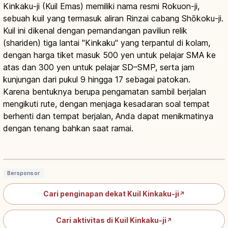
Kinkaku-ji (Kuil Emas) memiliki nama resmi Rokuon-ji,
sebuah kuil yang termasuk aliran Rinzai cabang Shōkoku-ji.
Kuil ini dikenal dengan pemandangan paviliun relik
(shariden) tiga lantai "Kinkaku" yang terpantul di kolam,
dengan harga tiket masuk 500 yen untuk pelajar SMA ke
atas dan 300 yen untuk pelajar SD–SMP, serta jam
kunjungan dari pukul 9 hingga 17 sebagai patokan.
Karena bentuknya berupa pengamatan sambil berjalan
mengikuti rute, dengan menjaga kesadaran soal tempat
berhenti dan tempat berjalan, Anda dapat menikmatinya
dengan tenang bahkan saat ramai.
Kinkakuji Kyoto: Paviliun Emas, Kolam
Cermin dan UNESCO
Baca artikel
→
Bersponsor
Cari penginapan dekat Kuil Kinkaku-ji
↗
Cari aktivitas di Kuil Kinkaku-ji
↗