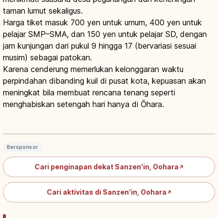
taman lumut sekaligus.
Harga tiket masuk 700 yen untuk umum, 400 yen untuk
pelajar SMP–SMA, dan 150 yen untuk pelajar SD, dengan
jam kunjungan dari pukul 9 hingga 17 (bervariasi sesuai
musim) sebagai patokan.
Karena cenderung memerlukan kelonggaran waktu
perpindahan dibanding kuil di pusat kota, kepuasan akan
meningkat bila membuat rencana tenang seperti
menghabiskan setengah hari hanya di Ōhara.
Sanzen-in Ohara Kyoto: Taman
Tendai, Warabe Jizo, Musim & Area
Baca artikel
→
Utama
Bersponsor
Cari penginapan dekat Sanzen'in, Oohara
↗
Cari aktivitas di Sanzen'in, Oohara
↗