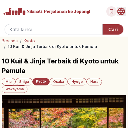
Nikmati Perjalanan
ke Jepang!
Beranda
/
Kyoto
/
10 Kuil & Jinja Terbaik di Kyoto untuk Pemula
10 Kuil & Jinja Terbaik di Kyoto untuk
Pemula
Kyoto
Mie
Shiga
Osaka
Hyogo
Nara
Wakayama