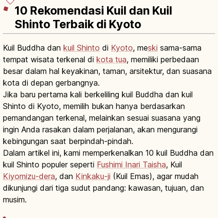
10 Rekomendasi Kuil dan Kuil
Shinto Terbaik di Kyoto
Kuil Buddha dan
kuil Shinto
di
Kyoto
, me
ski
sama-sama
tempat wisata terkenal di
kota tua
, memiliki perbedaan
besar dalam hal keyakinan, taman, arsitektur, dan suasana
kota di depan gerbangnya.
Jika baru pertama kali berkeliling kuil Buddha dan kuil
Shinto di Kyoto, memilih bukan hanya berdasarkan
pemandangan terkenal, melainkan sesuai suasana yang
ingin Anda rasakan dalam perjalanan, akan mengurangi
kebingungan saat berpindah-pindah.
Dalam artikel ini, kami memperkenalkan 10 kuil Buddha dan
kuil Shinto populer seperti
Fushimi Inari Taisha
, Kuil
Kiyomizu-dera
, dan
Kinkaku-ji
(Kuil Emas), agar mudah
dikunjungi dari tiga sudut pandang: kawasan, tujuan, dan
musim.