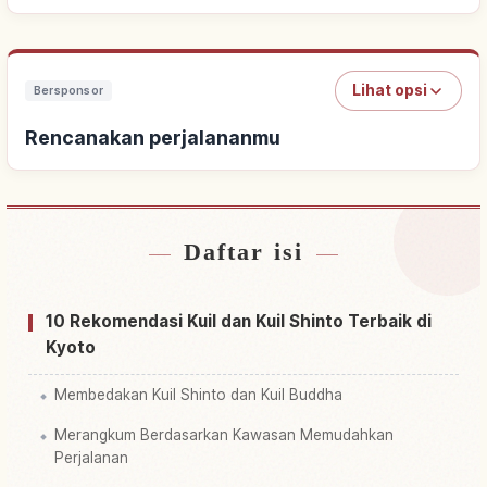
Lihat opsi
Bersponsor
Rencanakan perjalananmu
Daftar isi
Cari penginapan
↗
Cari aktivitas
↗
10 Rekomendasi Kuil dan Kuil Shinto Terbaik di
Kyoto
Membedakan Kuil Shinto dan Kuil Buddha
Merangkum Berdasarkan Kawasan Memudahkan
Perjalanan