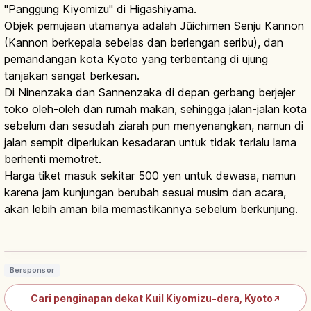
"Panggung Kiyomizu" di Higashiyama.
Objek pemujaan utamanya adalah Jūichimen Senju Kannon
(Kannon berkepala sebelas dan berlengan seribu), dan
pemandangan kota Kyoto yang terbentang di ujung
tanjakan sangat berkesan.
Di Ninenzaka dan Sannenzaka di depan gerbang berjejer
toko oleh-oleh dan rumah makan, sehingga jalan-jalan kota
sebelum dan sesudah ziarah pun menyenangkan, namun di
jalan sempit diperlukan kesadaran untuk tidak terlalu lama
berhenti memotret.
Harga tiket masuk sekitar 500 yen untuk dewasa, namun
karena jam kunjungan berubah sesuai musim dan acara,
akan lebih aman bila memastikannya sebelum berkunjung.
Kiyomizu-dera Kyoto: Panggung Kayu,
Otowa dan Cara Berkunjung
Baca artikel
→
Bersponsor
Cari penginapan dekat Kuil Kiyomizu-dera, Kyoto
↗