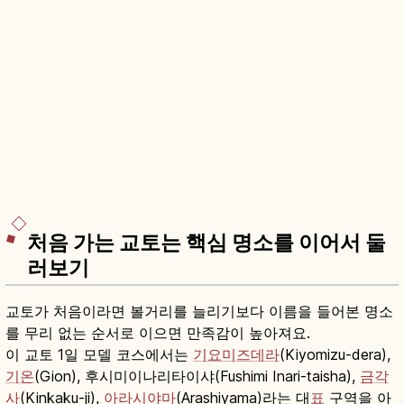
처음 가는 교토는 핵심 명소를 이어서 둘
러보기
교토가 처음이라면 볼거리를 늘리기보다 이름을 들어본 명소
를 무리 없는 순서로 이으면 만족감이 높아져요.
이 교토 1일 모델 코스에서는
기요미즈데라
(Kiyomizu-dera),
기온
(Gion), 후시미이나리타이샤(Fushimi Inari-taisha),
금각
사
(Kinkaku-ji),
아라시야마
(Arashiyama)라는 대
표
구역을 아