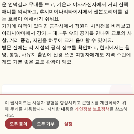
운 언덕길과 무대를 보고, 기온과 야사카신사에서 거리 산책
매너를 의식하고, 후시미이나리타이샤에서 센본토리이를 걷
는 흐름이 이해하기 쉬워요.
거기에 여력이 있다면 금각사에서 정원과 사리전을 바라보고
아라시야마에서 강가나 대나무 숲의 공기를 만나면 교토의 사
찰, 거리 풍경, 자연을 하루에 크게 음미할 수 있어요.
방문 전에는 각 시설의 공식 정보를 확인하고, 현지에서는 촬
영, 통행, 사유지 출입에 신경 쓰면 여행자에게도 지역 주민에
게도 기분 좋은 교토 관광이 돼요.
자주 묻는 질문
이 웹사이트는 사용자 경험을 향상시키고 콘텐츠를 개인화하기 위
해 쿠키를 사용합니다. 자세한 내용은
개인정보 보호정책
을 참조하
근처 스팟
세요.
모두 동의
모두 거부
설정
여행 알아보기
Kyoto 탐색하기
keyboard_arrow_down
Q.
대표 명소를 하루에 도는 순서는?