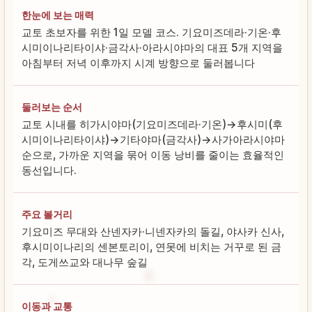
한눈에 보는 매력
교토 초보자를 위한 1일 모델 코스. 기요미즈데라·기온·후
시미이나리타이샤·금각사·아라시야마의 대표 5개 지역을
아침부터 저녁 이후까지 시계 방향으로 둘러봅니다
둘러보는 순서
교토 시내를 히가시야마(기요미즈데라·기온)→후시미(후
시미이나리타이샤)→기타야마(금각사)→사가아라시야마
순으로, 가까운 지역을 묶어 이동 낭비를 줄이는 효율적인
동선입니다.
주요 볼거리
기요미즈 무대와 산넨자카·니넨자카의 돌길, 야사카 신사,
후시미이나리의 센본토리이, 연못에 비치는 거꾸로 된 금
각, 도게쓰교와 대나무 숲길
이동과 교통