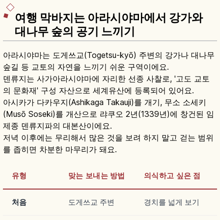
여행 막바지는 아라시야마에서 강가와
대나무 숲의 공기 느끼기
아라시야마는 도게쓰교(Togetsu-kyō) 주변의 강가나 대나무
숲길 등 교토의 자연을 느끼기 쉬운 구역이에요.
덴류지는 사가아라시야마에 자리한 선종 사찰로, '고도 교토
의 문화재' 구성 자산으로 세계유산에 등록되어 있어요.
아시카가 다카우지(Ashikaga Takauji)를 개기, 무소 소세키
(Musō Soseki)를 개산으로 랴쿠오 2년(1339년)에 창건된 임
제종 덴류지파의 대본산이에요.
저녁 이후에는 무리해서 많은 것을 보려 하지 말고 걷는 범위
를 좁히면 차분한 마무리가 돼요.
유형
맞는 보내는 방법
의식하고 싶은 점
처음
도게쓰교 주변
경치를 넓게 보기