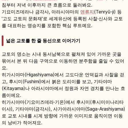
침부터 저녁 이후까지 큰 흐름으로 둘러봐요.
기요미즈데라나 금각사, 아라시야마의
덴류지
(Tenryū-ji) 등
'고도 교토의 문화재'로 세계유산에 등록된 사찰·신사와 교토
를 대표하는 명승지를 포함한 핵심 루트예요.
넓은 교토를 한 줄 동선으로 이어가기
교토의 명소는 시내 동서남북으로 펼쳐져 있어 가까운 곳을
묶어서 본 뒤 다음 구역으로 이동하면 분주함을 줄일 수 있어
요.
히가시야마(Higashiyama)에서 고도다운 언덕길과 사찰을 걷
고, 후시미(Fushimi)에서 붉은 도리이를 보고, 기타야마
(Kitayama)나 아라시야마에서 정원과 자연 경치를 만나는 흐
름이에요.
히가시야마(기요미즈데라·기온)에서 후시미(후시미이나리타
이샤), 기타야마(금각사), 사가아라시야마(Saga-Arashiyama)
로 교토 시내를 시계 방향에 가까운 이미지로 움직이면 이동
의 낭비가 적어져요.