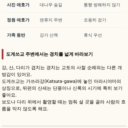
사진 애호가
대나무 숲길
통행 방해하지 않기
정원 애호가
덴류지 주변
조용히 걷기
가족 동반
강가 산책
휴식 우선
도게쓰교 주변에서는 경치를 넓게 바라보기
강, 산, 다리가 겹치는 경치는 교토의 사찰 순례와는 다른 개
방감이 있어요.
도게쓰교는 가쓰라강(Katsura-gawa)에 놓인 아라시야마의
상징으로, 뒤편의 산세는 단풍이나 신록의 시기에 특히 보기
좋아요.
보도나 다리 위에서 촬영할 때는 멈춰 설 곳을 골라 사람의 흐
름을 막지 않도록 해요.
도게쓰쿄란?｜교토 아라시야마 사계절 다리·산
책 코스
기사 읽기
→