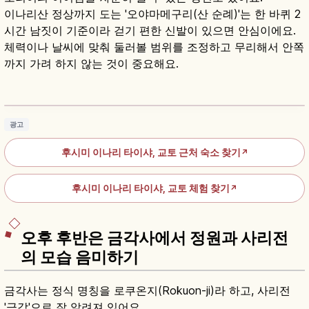
이나리산 정상까지 도는 '오야마메구리(산 순례)'는 한 바퀴 2
시간 남짓이 기준이라 걷기 편한 신발이 있으면 안심이에요.
체력이나 날씨에 맞춰 둘러볼 범위를 조정하고 무리해서 안쪽
까지 가려 하지 않는 것이 중요해요.
후시미 이나리 타이샤란?｜교토 이나리 총본궁·
천본도리
기사 읽기
→
광고
후시미 이나리 타이샤, 교토 근처 숙소 찾기
↗
후시미 이나리 타이샤, 교토 체험 찾기
↗
오후 후반은 금각사에서 정원과 사리전
의 모습 음미하기
금각사는 정식 명칭을 로쿠온지(Rokuon-ji)라 하고, 사리전
'금각'으로 잘 알려져 있어요.