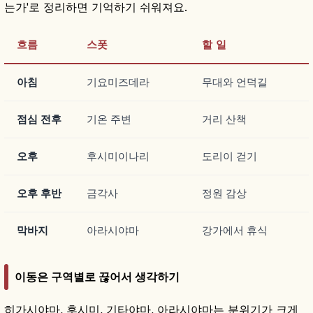
는가'로 정리하면 기억하기 쉬워져요.
흐름
스폿
할 일
아침
기요미즈데라
무대와 언덕길
점심 전후
기온 주변
거리 산책
오후
후시미이나리
도리이 걷기
오후 후반
금각사
정원 감상
막바지
아라시야마
강가에서 휴식
이동은 구역별로 끊어서 생각하기
히가시야마, 후시미, 기타야마, 아라시야마는 분위기가 크게