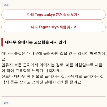
광고
다리 Togetsukyo 근처 숙소 찾기
↗
다리 Togetsukyo 체험 찾기
↗
대나무 숲에서는 고요함을 깨지 않기
대나무 숲길은 대나무에 둘러싸인 길을 걷는 감각이 매력이에
요.
덴류지 북문 근처에서 이어지는 길로, 이른 아침일수록 사람
이 적어 고요함을 느끼기 쉬워져요.
선로나 대나무 숲 안으로 들어가는 것, 사유지로 들어가는 것,
낙서 등은 삼가고 정해진 길에서 경치를 즐겨요.
덴류지란?｜교토 아라시야마 임제종 대본산·소
겐치 정원
기사 읽기
→
광고