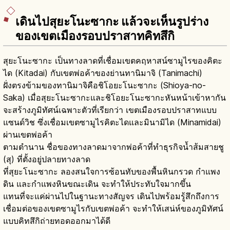
เดินไปสุยะโนะซากะ แล้วจะเห็นรูปร่าง
ของเขตเมืองรอบปราสาทคิทสึกิ
สุยะโนะซากะ เป็นทางลาดที่เชื่อมเขตคฤหาสน์ซามูไรของคิตะ
ได (Kitadai) กับเขตพ่อค้าของย่านทานิมาจิ (Tanimachi)
ฝั่งตรงข้ามของทานิมาจิคือชิโอยะโนะซากะ (Shioya-no-
Saka) เมื่อสุยะโนะซากะและชิโอยะโนะซากะหันหน้าเข้าหากัน
จะสร้างภูมิทัศน์เฉพาะตัวที่เรียกว่า เขตเมืองรอบปราสาทแบบ
แซนด์วิช ซึ่งเชื่อมเขตซามูไรคิตะไดและมินามิได (Minamidai)
ผ่านเขตพ่อค้า
ตามตำนาน ชื่อของทางลาดมาจากพ่อค้าที่ทำธุรกิจน้ำส้มสายชู
(สุ) ที่ตั้งอยู่ปลายทางลาด
ที่สุยะโนะซากะ ลองสนใจการซ้อนทับของพื้นหินกรวด กำแพง
ดิน และกำแพงหินขณะเดิน จะทำให้ประทับใจมากขึ้น
แทนที่จะแค่ผ่านไปในฐานะทางสัญจร เดินไปพร้อมรู้สึกถึงการ
เชื่อมต่อของเขตซามูไรกับเขตพ่อค้า จะทำให้เสน่ห์ของภูมิทัศน์
แบบคิทสึกิถ่ายทอดออกมาได้ดี