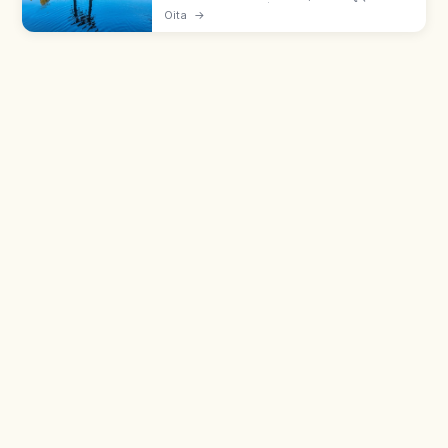
สัญลักษณ์ยูฟุอิน เดิมชื่อทาเคะโมโตะโนะอิเคะ โมริ
Oita
→
คูโซตั้งชื่อปี ค.ศ. 1884 หมอกยามเช้าฤดูใบไม้ร่วงถึง
หนาว