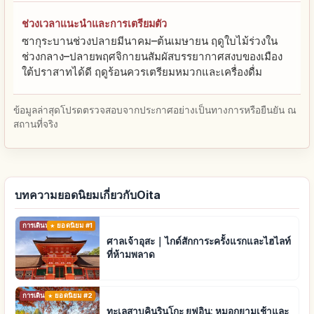
ช่วงเวลาแนะนำและการเตรียมตัว
ซากุระบานช่วงปลายมีนาคม–ต้นเมษายน ฤดูใบไม้ร่วงใน
ช่วงกลาง–ปลายพฤศจิกายนสัมผัสบรรยากาศสงบของเมือง
ใต้ปราสาทได้ดี ฤดูร้อนควรเตรียมหมวกและเครื่องดื่ม
ข้อมูลล่าสุดโปรดตรวจสอบจากประกาศอย่างเป็นทางการหรือยืนยัน ณ
สถานที่จริง
บทความยอดนิยมเกี่ยวกับOita
การเดินทาง
ยอดนิยม #1
ศาลเจ้าอุสะ｜ไกด์สักการะครั้งแรกและไฮไลท์
ที่ห้ามพลาด
การเดินทาง
ยอดนิยม #2
ทะเลสาบคินรินโกะ ยูฟุอิน: หมอกยามเช้าและ