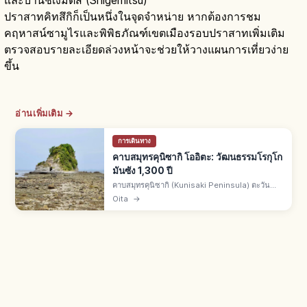
และบ้านชิเงมิตสึ (Shigemitsu)
ปราสาทคิทสึกิก็เป็นหนึ่งในจุดจำหน่าย หากต้องการชม
คฤหาสน์ซามูไรและพิพิธภัณฑ์เขตเมืองรอบปราสาทเพิ่มเติม
ตรวจสอบรายละเอียดล่วงหน้าจะช่วยให้วางแผนการเที่ยวง่าย
ขึ้น
อ่านเพิ่มเติม →
การเดินทาง
คาบสมุทรคุนิซากิ โออิตะ: วัฒนธรรมโรกุโก
มันซัง 1,300 ปี
คาบสมุทรคุนิซากิ (Kunisaki Peninsula) ตะวัน
ออกเฉียงเหนือ จ.โออิตะ มีวัฒนธรรมพุทธโรกุโกมัน
Oita
→
ซัง เริ่มโดยนินมง โบซัตสึปี ค.ศ. 718 สืบทอด 1,300
ปี วัดและพระหินกระจาย