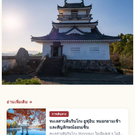
อ่านเพิ่มเติม →
การเดินทาง
ทะเลสาบคินรินโกะ ยูฟุอิน: หมอกยามเช้า
และสัญลักษณ์ออนเซ็น
ทะเลสาบคินรินโกะ (Kinrinko) ในเมืองยูฟุ จ.โออิตะ