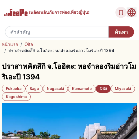
เพลิดเพลินกับ
การท่องเที่ยวญี่ปุ่น!
หน้าแรก
/
Oita
/
ปราสาทคิตสึกิ จ.โออิตะ: หอจำลองริมอ่าวโมริเอะปี 1394
ปราสาทคิตสึกิ จ.โออิตะ: หอจำลองริมอ่าวโม
ริเอะปี 1394
Oita
Fukuoka
Saga
Nagasaki
Kumamoto
Miyazaki
Kagoshima