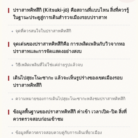
หากิจกรรมในSu Ya No Saka
↗
ปราสาทคิทสึกิ (Kitsuki-jō) คือสถานที่แบบไหน สิ่งที่ควรรู้
ในฐานะประตูสู่การเดินสำรวจเมืองรอบปราสาท
จุดที่ควรสนใจในปราสาทคิทสึกิ
จุดเด่นของปราสาทคิทสึกิคือ การเพลิดเพลินกับวิวจากหอ
ปราสาทและการจัดแสดงอย่างสงบ
วิธีเพลิดเพลินที่ไม่ใช่แค่ถ่ายรูปแล้วจบ
เดินไปสุยะโนะซากะ แล้วจะเห็นรูปร่างของเขตเมืองรอบ
ปราสาทคิทสึกิ
ความหมายของการเดินไปสุยะโนะซากะหลังชมปราสาทคิทสึกิ
ข้อมูลพื้นฐานของปราสาทคิทสึกิ ค่าเข้า เวลาเปิด-ปิด สิ่งที่
ควรตรวจสอบก่อนเข้าชม
ข้อมูลที่ควรตรวจสอบควบคู่กับการเดินเที่ยวเมือง