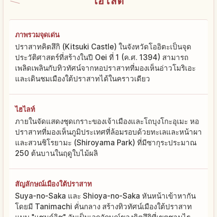
ไฮไลต์
ภาพรวมจุดเด่น
ปราสาทคิตสึกิ (Kitsuki Castle) ในจังหวัดโออิตะเป็นจุด
ประวัติศาสตร์ที่สร้างในปี Oei ที่ 1 (ค.ศ. 1394) สามารถ
เพลิดเพลินกับทิวทัศน์จากหอปราสาทที่มองเห็นอ่าวโมริเอะ
และเดินชมเมืองใต้ปราสาทได้ในคราวเดียว
ไฮไลท์
ภายในจัดแสดงชุดเกราะของเจ้าเมืองและโถบุงโกะอุเมะ หอ
ปราสาทที่มองเห็นภูมิประเทศที่ล้อมรอบด้วยทะเลและหน้าผา
และสวนชิโรยามะ (Shiroyama Park) ที่มีซากุระประมาณ
250 ต้นบานในฤดูใบไม้ผลิ
สัญลักษณ์เมืองใต้ปราสาท
Suya-no-Saka และ Shioya-no-Saka หันหน้าเข้าหากัน
โดยมี Tanimachi คั่นกลาง สร้างทิวทัศน์เมืองใต้ปราสาท