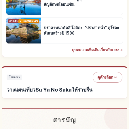
สัญลักษณ์ออนเซ็น
การเดินทาง
ยอดนิยม #3
ปราสาทนาคัตสึ โออิตะ: "ปราสาทน้ำ" คุโรดะ
คันเบสร้างปี 1588
ดูบทความเพิ่มเติมเกี่ยวกับOita
→
ดูตัวเลือก
โฆษณา
วางแผนเที่ยวSu Ya No Sakaให้ราบรื่น
หาที่พักใกล้Su Ya No Saka
↗
สารบัญ