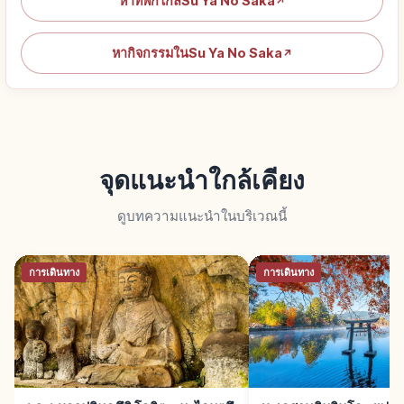
หาที่พักใกล้Su Ya No Saka
↗
หากิจกรรมในSu Ya No Saka
↗
จุดแนะนำใกล้เคียง
ดูบทความแนะนำในบริเวณนี้
การเดินทาง
การเดินทาง