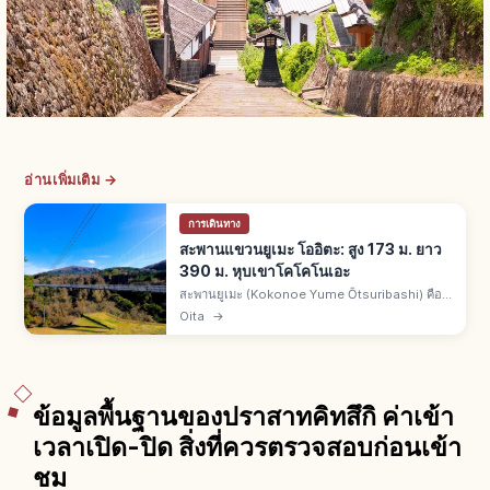
อ่านเพิ่มเติม →
การเดินทาง
สะพานแขวนยูเมะ โออิตะ: สูง 173 ม. ยาว
390 ม. หุบเขาโคโคโนเอะ
สะพานยูเมะ (Kokonoe Yume Ōtsuribashi) คือ
สะพานคนเดินเมืองโคโคโนเอะ จ.โออิตะ สูงราว 173
Oita
→
ม. ยาวราว 390 ม. กว้างราว 1.5 ม. ชมน้ำตกชินโด
โนะทากิและหุบเขาสี่ฤดู
ข้อมูลพื้นฐานของปราสาทคิทสึกิ ค่าเข้า
เวลาเปิด-ปิด สิ่งที่ควรตรวจสอบก่อนเข้า
ชม