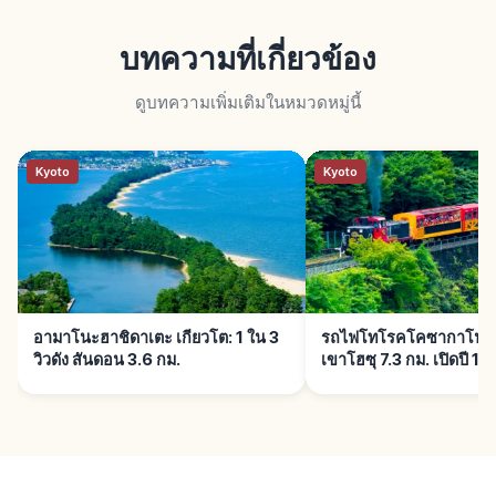
บทความที่เกี่ยวข้อง
ดูบทความเพิ่มเติมในหมวดหมู่นี้
Kyoto
Kyoto
อามาโนะฮาชิดาเตะ เกียวโต: 1 ใน 3
รถไฟโทโรคโคซากาโนะ เก
วิวดัง สันดอน 3.6 กม.
เขาโฮซุ 7.3 กม. เปิดปี 19