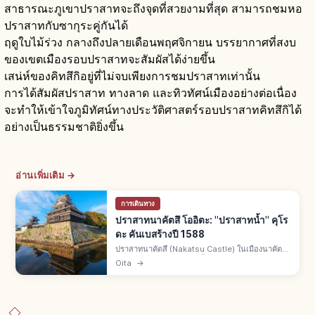
สาธารณะภูเขาปราสาทจะถึงจุดที่สวยงามที่สุด สามารถชมหอ
ปราสาทกับซากุระคู่กันได้
ฤดูใบไม้ร่วง กลางถึงปลายเดือนพฤศจิกายน บรรยากาศที่สงบ
ของเขตเมืองรอบปราสาทจะสัมผัสได้ง่ายขึ้น
เสน่ห์ของคิทสึกิอยู่ที่ไม่จบเพียงการชมปราสาทเท่านั้น
การได้สัมผัสปราสาท ทางลาด และทิวทัศน์เมืองอย่างต่อเนื่อง
จะทำให้เข้าใจภูมิทัศน์ทางประวัติศาสตร์รอบปราสาทคิทสึกิได้
อย่างเป็นธรรมชาติยิ่งขึ้น
อ่านเพิ่มเติม →
การเดินทาง
ปราสาทนาคัตสึ โออิตะ: "ปราสาทน้ำ" คุโร
ดะ คันเบสร้างปี 1588
ปราสาทนาคัตสึ (Nakatsu Castle) ในเมืองนาคัตสึ
จ.โออิตะ ฉายา "ปราสาทน้ำ" หันหน้าออกทะเลซูโอ
Oita
→
นาดะ เริ่มสร้างปี ค.ศ. 1588 โดยคุโรดะ คัมเบเอะ
ขุนศึกยุคเซ็นโกคุ