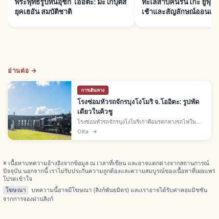
พระพุทธรูปหินอุซึกิ โออิตะ: มะไกบุตสึ
ทะเลสาบคินรินโกะ ยูฟุอ
ยุคเฮอัน สมบัติชาติ
เช้าและสัญลักษณ์ออนเซ็
อ่านต่อ →
การเดินทาง
โรงซ่อมหัวรถจักรบุงโงโมริ จ.โออิตะ: รูปพัด
เดียวในคิวชู
โรงซ่อมหัวรถจักรบุงโงโมริเก่าคือมรดกทางรถไฟใน
เมืองคุสุ จ.โออิตะ สร้างปี 1934 (โชวะ 9) เพื่อเปิดเส้น
Oita
→
JR คิวได เป็นโรงเก็บรูปพัดเดียวในคิวชู มรดก
อุตสาหกรรมยุคใหม่
※ เนื้อหาบทความอ้างอิงจากข้อมูล ณ เวลาที่เขียน และอาจแตกต่างจากสถานการณ์
ปัจจุบัน นอกจากนี้ เราไม่รับประกันความถูกต้องและความสมบูรณ์ของเนื้อหาที่เผยแพร่
โปรดเข้าใจ
โฆษณา
บทความนี้อาจมีโฆษณา (ลิงก์พันธมิตร) และเราอาจได้รับค่าคอมมิชชัน
จากการจองผ่านลิงก์