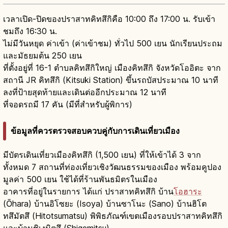
เวลาเปิด-ปิดของปราสาทคิทสึกิคือ 10:00 ถึง 17:00 น. รับเข้า
ชมถึง 16:30 น.
ไม่มีวันหยุด ค่าเข้า (ค่าเข้าชม) ทั่วไป 500 เยน นักเรียนประถม
และมัธยมต้น 250 เยน
ที่ตั้งอยู่ที่ 16-1 ตำบลคิทสึกิใหญ่ เมืองคิทสึกิ จังหวัดโออิตะ จาก
สถานี JR คิทสึกิ (Kitsuki Station) ขึ้นรถบัสประมาณ 10 นาที
ลงที่ป้ายสุดท้ายและเดินต่ออีกประมาณ 12 นาที
ที่จอดรถมี 17 คัน (มีที่สำหรับผู้พิการ)
ข้อมูลที่ควรตรวจสอบควบคู่กับการเดินเที่ยวเมือง
มีบัตรเดินเที่ยวเมืองคิทสึกิ (1,500 เยน) ที่ให้เข้าได้ 3 จาก
ทั้งหมด 7 สถานที่ท่องเที่ยวเชิงวัฒนธรรมของเมือง พร้อมคูปอง
มูลค่า 500 เยน ใช้ได้ที่ร้านพันธมิตรในเมือง
อาคารที่อยู่ในรายการ ได้แก่ ปราสาทคิทสึกิ บ้าน
โอฮาระ
(Ōhara) บ้านอิโซยะ (Isoya) บ้านซาโนะ (Sano) บ้านฮิโต
ทสึมัตสึ (Hitotsumatsu) พิพิธภัณฑ์เขตเมืองรอบปราสาทคิทสึกิ