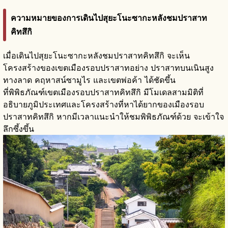
ความหมายของการเดินไปสุยะโนะซากะหลังชมปราสาท
คิทสึกิ
เมื่อเดินไปสุยะโนะซากะหลังชมปราสาทคิทสึกิ จะเห็น
โครงสร้างของเขตเมืองรอบปราสาทอย่าง ปราสาทบนเนินสูง
ทางลาด คฤหาสน์ซามูไร และเขตพ่อค้า ได้ชัดขึ้น
ที่พิพิธภัณฑ์เขตเมืองรอบปราสาทคิทสึกิ มีโมเดลสามมิติที่
อธิบายภูมิประเทศและโครงสร้างที่หาได้ยากของเมืองรอบ
ปราสาทคิทสึกิ หากมีเวลาแนะนำให้ชมพิพิธภัณฑ์ด้วย จะเข้าใจ
ลึกซึ้งขึ้น