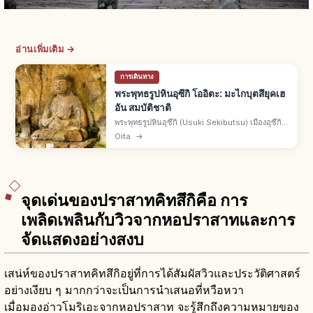
อ่านเพิ่มเติม →
การเดินทาง
พระพุทธรูปหินอุซึกิ โออิตะ: มะไกบุตสึยุคเฮ
อัน สมบัติชาติ
พระพุทธรูปหินอุซึกิ (Usuki Sekibutsu) เมืองอุซึกิ
จ.โออิตะ กลุ่มพระแกะสลักหน้าผาแบบมะไกบุตสึ
Oita
→
สลักช่วงปลายเฮอันถึงคามาคุระ ผนังหินตัฟฟ์ ขึ้น
ทะเบียนเป็นสมบัติชาติ
จุดเด่นของปราสาทคิทสึกิคือ การ
เพลิดเพลินกับวิวจากหอปราสาทและการ
จัดแสดงอย่างสงบ
เสน่ห์ของปราสาทคิทสึกิอยู่ที่การได้สัมผัสวิวและประวัติศาสตร์
อย่างเงียบ ๆ มากกว่าจะเป็นการนำเสนอที่หวือหวา
เมื่อมองอ่าวโมริเอะจากหอปราสาท จะรู้สึกถึงความหมายของ