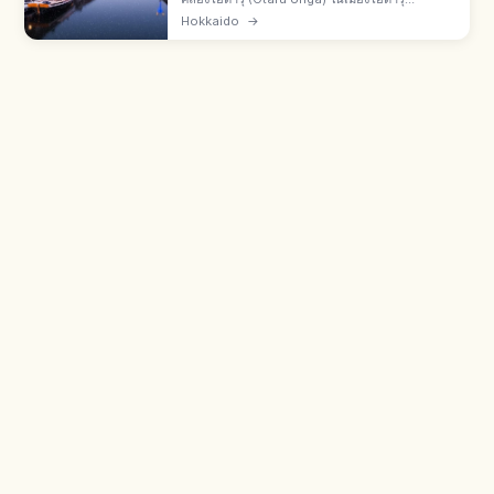
ฮอกไกโด สร้างเสร็จปี 1923 ความยาว 1,140 ม.
Hokkaido
→
โกดังหินเรียงราย ตะเกียงแก๊ส 63 ดวงส่องสว่างยาม
เย็น บรรยากาศเมืองท่าโรแมนติก