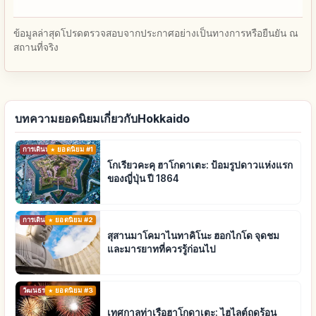
ข้อมูลล่าสุดโปรดตรวจสอบจากประกาศอย่างเป็นทางการหรือยืนยัน ณ
สถานที่จริง
บทความยอดนิยมเกี่ยวกับHokkaido
การเดินทาง
ยอดนิยม #1
โกเรียวคะคุ ฮาโกดาเตะ: ป้อมรูปดาวแห่งแรก
ของญี่ปุ่น ปี 1864
การเดินทาง
ยอดนิยม #2
สุสานมาโคมาไนทาคิโนะ ฮอกไกโด จุดชม
และมารยาทที่ควรรู้ก่อนไป
วัฒนธรรมดั้งเดิม
ยอดนิยม #3
เทศกาลท่าเรือฮาโกดาเตะ: ไฮไลต์ฤดูร้อน