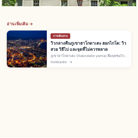
อ่านเพิ่มเติม →
การเดินทาง
วิวกลางคืนภูเขาฮาโกดาเตะ ฮอกไกโด: วิว
สวย วิธีไป และจุดที่ไม่ควรพลาด
ภูเขาฮาโกดาเตะ (Hakodate-yama) คือจุดชมวิว
กลางคืนฮอกไกโด 1 ใน 3 วิวกลางคืนญี่ปุ่น 3 ดาว
Hokkaido
→
Michelin Green Guide Japon ตัวเมืองบนสันดอน
ทรายระหว่างทะเลทั้งสองข้าง