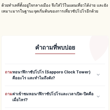
ด้วยทำเลที่ตั้งอยู่ใจกลางเมือง จึงใส่ไว้ในแผนเที่ยวได้ง่าย และยัง
เหมาะมากในฐานะจุดเริ่มต้นของการเที่ยวซัปโปโรอีกด้วย
คำถามที่พบบ่อย
ถาม
หอนาฬิกาซัปโปโร (Sapporo Clock Tower)
keyboard_arrow_down
คืออะไร และทำไมถึงดัง?
ถาม
ค่าเข้าชมหอนาฬิกาซัปโปโรและเวลาเปิด-ปิดคือ
keyboard_arrow_down
เมื่อไหร่?