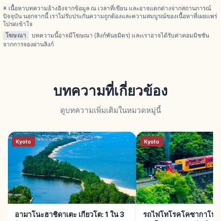
※ เนื้อหาบทความอ้างอิงจากข้อมูล ณ เวลาที่เขียน และอาจแตกต่างจากสถานการณ์
ปัจจุบัน นอกจากนี้ เราไม่รับประกันความถูกต้องและความสมบูรณ์ของเนื้อหาที่เผยแพร่
โปรดเข้าใจ
โฆษณา
บทความนี้อาจมีโฆษณา (ลิงก์พันธมิตร) และเราอาจได้รับค่าคอมมิชชัน
จากการจองผ่านลิงก์
บทความที่เกี่ยวข้อง
ดูบทความเพิ่มเติมในหมวดหมู่นี้
Kyoto
Kyoto
อามาโนะฮาชิดาเตะ เกียวโต: 1 ใน 3
รถไฟโทโรคโคซากาโนะ เก