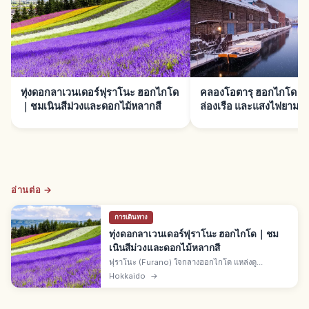
ทุ่งดอกลาเวนเดอร์ฟุราโนะ ฮอกไกโด
คลองโอตารุ ฮอกไกโด｜โก
｜ชมเนินสีม่วงและดอกไม้หลากสี
ล่องเรือ และแสงไฟยามค่
อ่านต่อ →
การเดินทาง
ทุ่งดอกลาเวนเดอร์ฟุราโนะ ฮอกไกโด｜ชม
เนินสีม่วงและดอกไม้หลากสี
ฟุราโนะ (Furano) ใจกลางฮอกไกโด แหล่งดู
ลาเวนเดอร์ฤดูร้อน ทุ่งดอกม่วงสุดสายตา ช่วงสวย
Hokkaido
→
กลาง-ปลาย ก.ค. ทั่วไปปลาย มิ.ย.-ต้น ส.ค. เมืองนากะ
ฟุราโนะ ทุ่งหลายแห่งเข้าฟรี