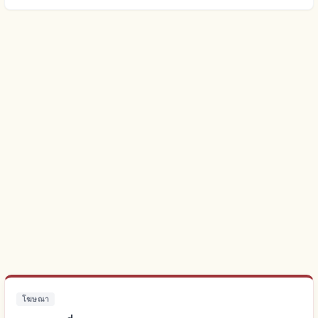
โฆษณา