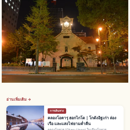
อ่านเพิ่มเติม →
การเดินทาง
คลองโอตารุ ฮอกไกโด｜โกดังอิฐเก่า ล่อง
เรือ และแสงไฟยามค่ำคืน
คลองโอตารุ (Otaru Unga) ในเมืองโอตารุ