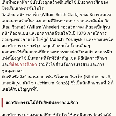
เดิมทีหอนาฬิกาซัปโปโรถูกสร้างขึ้นเพื่อใช้เป็นอาคารฝึกของ
โรงเรียนเกษตรซัปโปโร
วิลเลียม สมิธ คลาร์ก (William Smith Clark) รองอธิการคนแรก
เสนอความจำเป็นของสถานที่ฝึกทางทหาร จากแนวคิดนั้น วิล
เลียม วีลเลอร์ (William Wheeler) รองอธิการคนที่สองเป็นผู้รับ
หน้าที่ออกแบบ และอาคารก็แล้วเสร็จในปี 1878 ภายใต้การ
ควบคุมของอาดาจิ โยชิยูกิ (Adachi Yoshiyuki) และช่างเทคนิค
สถาปัตยกรรมของรัฐบาลบุกเบิกฮอกไกโดคนอื่น ๆ
นอกจากใช้เป็นสถานที่ฝึกทางทหารของนักเรียนแล้ว อาคารฝึก
แห่งนี้ยังถูกใช้เป็นสถานที่จัดพิธีสำคัญ เช่น พิธีเปิดการศึกษา
และ
พิธีจบการศึกษา
รวมถึงใช้สำหรับการบรรยายและการ
ชุมนุมต่าง ๆ
บัณฑิตชื่อดังจำนวนมาก เช่น นิโตเบะ อินาโซ (Nitobe Inazō)
และอุจิมุระ คันโซ (Uchimura Kanzō) ซึ่งเป็นนักศึกษารุ่นที่ 2 ก็
เคยได้รับปริญญาที่นี่
สถาปัตยกรรมไม้ที่รับอิทธิพลจากอเมริกา
สถาปัตยกรรมของหอนาฬิกาซัปโปโรใช้เทคนิคการก่อสร้างไม้