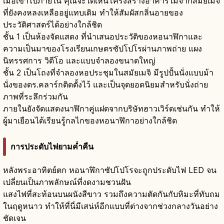
เมื่อเข้าไปภายใน คุณจะได้เห็นโครงสร้างอาคารไม้จากสมัยเมจิ
ที่ยังคงหลงเหลืออยู่แทบเดิม ทำให้สัมผัสกลิ่นอายของ
ประวัติศาสตร์ได้อย่างใกล้ชิด
ชั้น 1 เป็นห้องจัดแสดง ที่นำเสนอประวัติของหอนาฬิกาและ
ความเป็นมาของโรงเรียนเกษตรซัปโปโรผ่านภาพถ่าย แผง
นิทรรศการ วิดีโอ และแบบจำลองขนาดใหญ่
ชั้น 2 เป็นโถงที่จำลองหอประชุมในสมัยเมจิ มีรูปปั้นนั่งแบบม้า
นั่งของดร.คลาร์กติดตั้งไว้ และเป็นจุดยอดนิยมสำหรับนั่งถ่าย
ภาพที่ระลึกร่วมกัน
ภายในยังจัดแสดงนาฬิกาคู่แฝดจากบริษัทฮาวเวิร์ดเช่นกัน ทำให้
ผู้มาเยือนได้เรียนรู้กลไกของหอนาฬิกาอย่างใกล้ชิด
การประดับไฟยามค่ำคืน
หลังพระอาทิตย์ตก หอนาฬิกาซัปโปโรจะถูกประดับไฟ LED จน
เปลี่ยนเป็นภาพลักษณ์ที่งดงามชวนฝัน
แสงไฟที่สะท้อนบนผนังสีขาว รวมถึงความตัดกันกับหิมะที่ทับถม
ในฤดูหนาว ทำให้ที่นี่มีเสน่ห์อีกแบบที่ต่างจากช่วงกลางวันอย่าง
ชัดเจน