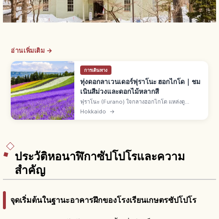
อ่านเพิ่มเติม →
การเดินทาง
ทุ่งดอกลาเวนเดอร์ฟุราโนะ ฮอกไกโด｜ชม
เนินสีม่วงและดอกไม้หลากสี
ฟุราโนะ (Furano) ใจกลางฮอกไกโด แหล่งดู
ลาเวนเดอร์ฤดูร้อน ทุ่งดอกม่วงสุดสายตา ช่วงสวย
Hokkaido
→
กลาง-ปลาย ก.ค. ทั่วไปปลาย มิ.ย.-ต้น ส.ค. เมืองนา
กะฟุราโนะ ทุ่งหลายแห่งเข้าฟรี
ประวัติหอนาฬิกาซัปโปโรและความ
สำคัญ
จุดเริ่มต้นในฐานะอาคารฝึกของโรงเรียนเกษตรซัปโปโร