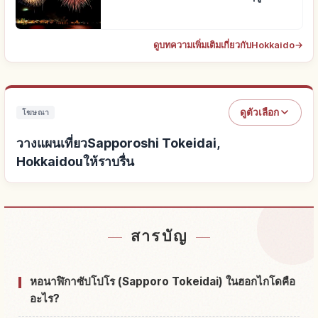
ดูบทความเพิ่มเติมเกี่ยวกับHokkaido
→
ดูตัวเลือก
โฆษณา
วางแผนเที่ยวSapporoshi Tokeidai,
Hokkaidouให้ราบรื่น
หาที่พักใกล้Sapporoshi Tokeidai, Hokkaidou
↗
สารบัญ
หากิจกรรมในSapporoshi Tokeidai, Hokkaidou
↗
หอนาฬิกาซัปโปโร (Sapporo Tokeidai) ในฮอกไกโดคือ
อะไร?