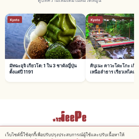
ดูบทความเพิ่มเติมในหมวดหมู่นี้
Kyoto
Kyoto
มัทฉะอุจิ เกียวโต: 1 ใน 3 ชาดังญี่ปุ่น
คิบุเนะ คาวะโดะโกะ เกียว
ตั้งแต่ปี 1191
เหนือลำธาร เรียวเทไคเซก
เงื่อนไขการให้บริการ
นโยบายความเป็นส่วนตัว
การตั้งค่าคุกกี้
เว็บไซต์นี้ใช้คุกกี้เพื่อปรับปรุงประสบการณ์ผู้ใช้และปรับเนื้อหาให้