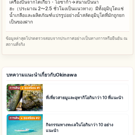
เครื่องบินจากโตเกียว・โอซาก้า→สนามบินนา
ฮะ（ประมาณ 2〜2.5 ชั่วโมงเป็นแนวทาง）มีทั้งอุมิบุโดแช่
น้ำเกลือและผลิตภัณฑ์แปรรูปอย่างน้ำสลัดอุมิบุโดที่มักถูกยก
เป็นของฝาก
ข้อมูลล่าสุดโปรดตรวจสอบจากประกาศอย่างเป็นทางการหรือยืนยัน ณ
สถานที่จริง
บทความแนะนำเกี่ยวกับOkinawa
การเดินทาง
ยอดนิยม #1
ที่เที่ยวสายมูและอุทากิโอกินาว่า 10 ที่แนะนำ
การเดินทาง
ยอดนิยม #2
กิจกรรมทางทะเลในโอกินาว่า 10 อย่าง
แนะนำ