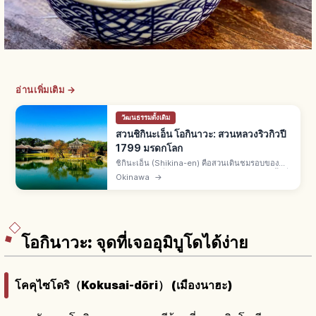
อ่านเพิ่มเติม →
วัฒนธรรมดั้งเดิม
สวนชิกินะเอ็น โอกินาวะ: สวนหลวงริวกิวปี
1799 มรดกโลก
ชิกินะเอ็น (Shikina-en) คือสวนเดินชมรอบของ
ราชวงศ์ริวกิวที่นาฮะ จ.โอกินาวะ สร้างปี 1799 พื้นที่
Okinawa
→
42,000 ตร.ม. มรดกโลกยูเนสโกปี 2000 สระชินจิ
อิเกะ ศาลาจีนหกเหลี่ยม
โอกินาวะ: จุดที่เจออุมิบูโดได้ง่าย
โคคุไซโดริ（Kokusai-dōri） (เมืองนาฮะ)