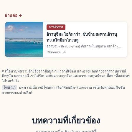
อ่านต่อ →
การเดินทาง
อิราบุจิมะ โอกินาว่า: ขับข้ามสะพานอิราบุ
ทะเลใสมิยาโกะบลู
อิราบุจิมะ (Irabu-jima) คือเกาะในหมู่เกาะมิยาโกะ
จ.โอกินาว่า สังกัดเมืองมิยาโกะจิมะ ขับรถข้ามสะพานอิ
Okinawa
→
ราบุ โอฮาชิจากมิยาโกะ ทะเลเอเมอรัลด์บลู หาดทราย
ขาว สปอตดำน้ำ
※ เนื้อหาบทความอ้างอิงจากข้อมูล ณ เวลาที่เขียน และอาจแตกต่างจากสถานการณ์
ปัจจุบัน นอกจากนี้ เราไม่รับประกันความถูกต้องและความสมบูรณ์ของเนื้อหาที่เผยแพร่
โปรดเข้าใจ
โฆษณา
บทความนี้อาจมีโฆษณา (ลิงก์พันธมิตร) และเราอาจได้รับค่าคอมมิชชัน
จากการจองผ่านลิงก์
บทความที่เกี่ยวข้อง