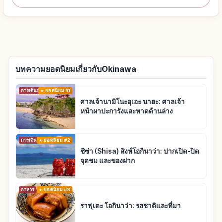
บทความยอดนิยมเกี่ยวกับOkinawa
การเดินทาง
ยอดนิยม #1
ศาลเจ้านามิโนะอุเอะ นาฮะ: ศาลเจ้า
หน้าผาปะการังและหาดด้านล่าง
การเดินทาง
ยอดนิยม #2
ชิซ่า (Shisa) สิงห์โอกินาว่า: ปากเปิด-ปิด
จุดชม และของฝาก
อาหาร
ยอดนิยม #3
ราฟุเตะ โอกินาว่า: รสชาติและที่มา