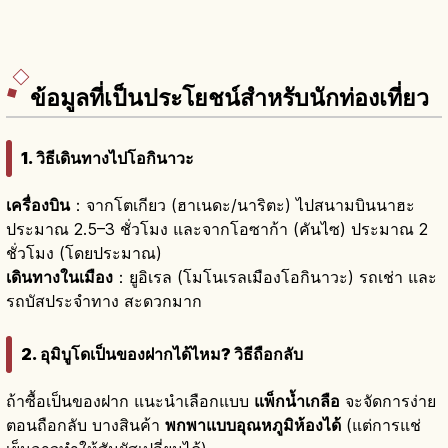
ข้อมูลที่เป็นประโยชน์สำหรับนักท่องเที่ยว
1. วิธีเดินทางไปโอกินาวะ
เครื่องบิน
：จากโตเกียว (ฮาเนดะ/นาริตะ) ไปสนามบินนาฮะ
ประมาณ 2.5–3 ชั่วโมง และจากโอซาก้า (คันไซ) ประมาณ 2
ชั่วโมง (โดยประมาณ)
เดินทางในเมือง
：ยูอิเรล (โมโนเรลเมืองโอกินาวะ) รถเช่า และ
รถบัสประจำทาง สะดวกมาก
2. อุมิบูโดเป็นของฝากได้ไหม? วิธีถือกลับ
ถ้าซื้อเป็นของฝาก แนะนำเลือกแบบ
แพ็กน้ำเกลือ
จะจัดการง่าย
ตอนถือกลับ บางสินค้า
พกพาแบบอุณหภูมิห้องได้
(แต่การแช่