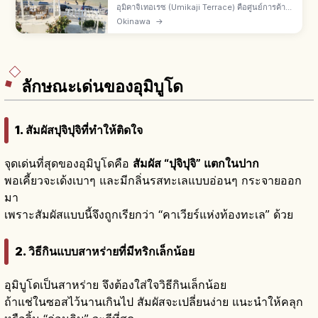
อุมิคาจิเทอเรซ (Umikaji Terrace) คือศูนย์การค้า
แนวรีสอร์ตบนเกาะเซนางะ เมืองโทมิกุสึคุ จ.โอกินา
Okinawa
→
วะ จากสนามบินนาฮะรถยนต์ราว 15 นาที ราว 47
ร้าน วิวพระอาทิตย์ตกสวย
ลักษณะเด่นของอุมิบูโด
1. สัมผัสปุจิปุจิที่ทำให้ติดใจ
จุดเด่นที่สุดของอุมิบูโดคือ
สัมผัส “ปุจิปุจิ” แตกในปาก
พอเคี้ยวจะเด้งเบาๆ และมีกลิ่นรสทะเลแบบอ่อนๆ กระจายออก
มา
เพราะสัมผัสแบบนี้จึงถูกเรียกว่า “คาเวียร์แห่งท้องทะเล” ด้วย
2. วิธีกินแบบสาหร่ายที่มีทริกเล็กน้อย
อุมิบูโดเป็นสาหร่าย จึงต้องใส่ใจวิธีกินเล็กน้อย
ถ้าแช่ในซอสไว้นานเกินไป สัมผัสจะเปลี่ยนง่าย แนะนำให้คลุก