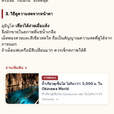
หรือจิ้ม “ก่อนกิน” จะดีที่สุด
3. วิธีดูความสดจากหน้าตา
อุมิบูโด
เหี่ยวได้ง่ายเมื่อแห้ง
จึงมักขายในสภาพที่แช่น้ำเกลือ
เม็ดพองสวยและสีเขียวสดใส ถือเป็นสัญญาณความสดที่ดูได้จาก
ภายนอก
ถ้าเม็ดแฟบหรือมีสีเปลี่ยนมาก ควรเช็กสภาพให้ดี
อ่านเพิ่มเติม →
การเดินทาง
ถ้ำเกียวคุเซ็นโด โอกินาว่า: 5,000 ม. ใน
Okinawa World
ถ้ำเกียวคุเซ็นโด (Gyokusen-dō) ในโอกินาว่าเวิลด์
เมืองนันโจ จ.โอกินาว่า ยาวรวม 5,000 ม. มีหินงอก
Okinawa
→
หินย้อยกว่า 1 ล้านแท่ง เปิดให้เข้าชม 890 ม. จากนา
ฮะ 30 นาที