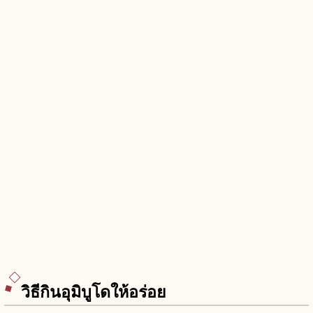
วิธีกินอุมิบูโดให้อร่อย