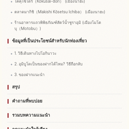
โคคุไซโดริ（Kokusai-dōri） (เมืองนาฮะ)
ตลาดมากิชิ（Makishi Kōsetsu Ichiba） (เมืองนาฮะ)
ร้านอาหารแถวพิพิธภัณฑ์สัตว์น้ำชูราอุมิ (เมืองโมโต
บุ（Motobu）)
ข้อมูลที่เป็นประโยชน์สำหรับนักท่องเที่ยว
1. วิธีเดินทางไปโอกินาวะ
2. อุมิบูโดเป็นของฝากได้ไหม? วิธีถือกลับ
3. ของฝากแนะนำ
สรุป
คำถามที่พบบ่อย
รวมบทความแนะนำ