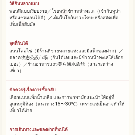
วิธีกินหลากแบบ
พอนสึแบบเรียบง่าย／โรยหน้าข้าวหน้าทะเล（เข้ากับทูน่า
หรือแซลมอนได้ดี）／เติมในโอกินาวะโซบะหรือสลัดเพื่อ
เพิ่มเนื้อสัมผัส
จุดที่กินได้
ถนนโคคุไซ（มีร้านที่ขายหลายแห่งและมีแพ็กของฝาก）／
ตลาด牧志公設市場（กินได้เลยและมีข้าวหน้าทะเลให้เลือก
เยอะ）／ร้านอาหารแถว美ら海水族館（แวะระหว่าง
เที่ยว）
ข้อควรรู้เรื่องการซื้อกลับ
เลือกแบบแพ็กน้ำเกลือ และการพกพามักแนะนำให้อยู่ที่
อุณหภูมิห้อง（แนวทาง 15〜30℃）เพราะแช่เย็นอาจทำให้
เหี่ยวได้ง่าย
การเดินทางและของฝากที่พบได้