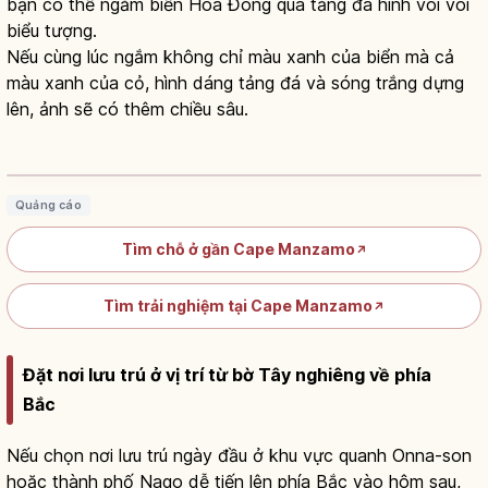
bạn có thể ngắm biển Hoa Đông qua tảng đá hình vòi voi
biểu tượng.
Nếu cùng lúc ngắm không chỉ màu xanh của biển mà cả
màu xanh của cỏ, hình dáng tảng đá và sóng trắng dựng
lên, ảnh sẽ có thêm chiều sâu.
Mũi Manzamo ở Okinawa: vách đá vòi
voi cao 20m
Đọc bài viết
→
Quảng cáo
Tìm chỗ ở gần Cape Manzamo
↗
Tìm trải nghiệm tại Cape Manzamo
↗
Đặt nơi lưu trú ở vị trí từ bờ Tây nghiêng về phía
Bắc
Nếu chọn nơi lưu trú ngày đầu ở khu vực quanh Onna-son
hoặc thành phố Nago dễ tiến lên phía Bắc vào hôm sau,