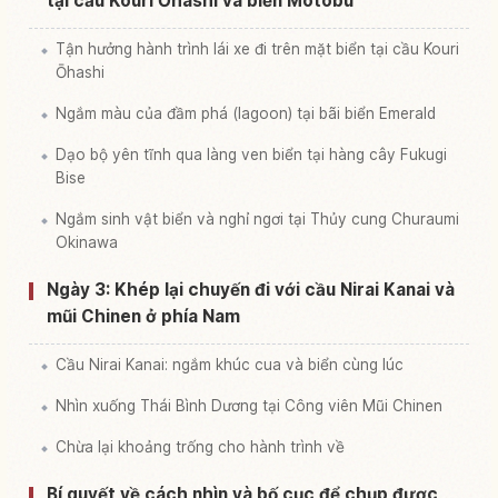
tại cầu Kouri Ōhashi và biển Motobu
Tận hưởng hành trình lái xe đi trên mặt biển tại cầu Kouri
Ōhashi
Ngắm màu của đầm phá (lagoon) tại bãi biển Emerald
Dạo bộ yên tĩnh qua làng ven biển tại hàng cây Fukugi
Bise
Ngắm sinh vật biển và nghỉ ngơi tại Thủy cung Churaumi
Okinawa
Ngày 3: Khép lại chuyến đi với cầu Nirai Kanai và
mũi Chinen ở phía Nam
Cầu Nirai Kanai: ngắm khúc cua và biển cùng lúc
Nhìn xuống Thái Bình Dương tại Công viên Mũi Chinen
Chừa lại khoảng trống cho hành trình về
Bí quyết về cách nhìn và bố cục để chụp được