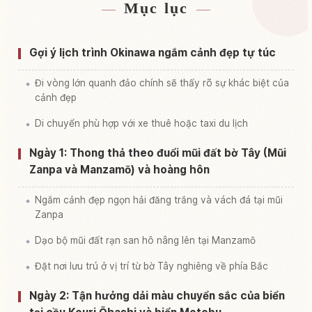
Mục lục
Tìm chỗ ở
↗
Tìm trải nghiệm
↗
Gợi ý lịch trình Okinawa ngắm cảnh đẹp tự túc
Đi vòng lớn quanh đảo chính sẽ thấy rõ sự khác biệt của
cảnh đẹp
Di chuyển phù hợp với xe thuê hoặc taxi du lịch
Ngày 1: Thong thả theo đuổi mũi đất bờ Tây (Mũi
Zanpa và Manzamō) và hoàng hôn
Ngắm cảnh đẹp ngọn hải đăng trắng và vách đá tại mũi
Zanpa
Dạo bộ mũi đất rạn san hô nâng lên tại Manzamō
Đặt nơi lưu trú ở vị trí từ bờ Tây nghiêng về phía Bắc
Ngày 2: Tận hưởng dải màu chuyển sắc của biển