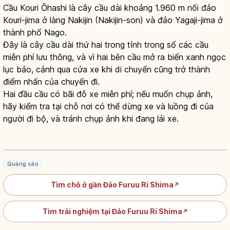
Cầu Kouri Ōhashi là cây cầu dài khoảng 1.960 m nối đảo
Kouri-jima ở làng Nakijin (Nakijin-son) và đảo Yagaji-jima ở
thành phố Nago.
Đây là cây cầu dài thứ hai trong tỉnh trong số các cầu
miễn phí lưu thông, và vì hai bên cầu mở ra biển xanh ngọc
lục bảo, cảnh qua cửa xe khi di chuyển cũng trở thành
điểm nhấn của chuyến đi.
Hai đầu cầu có bãi đỗ xe miễn phí; nếu muốn chụp ảnh,
hãy kiểm tra tại chỗ nơi có thể dừng xe và luồng đi của
người đi bộ, và tránh chụp ảnh khi đang lái xe.
Đảo Kouri ở Okinawa: cầu Kouri Ohashi
1.960m và Heart Rock
Đọc bài viết
→
Quảng cáo
Tìm chỗ ở gần Đảo Furuu Ri Shima
↗
Tìm trải nghiệm tại Đảo Furuu Ri Shima
↗