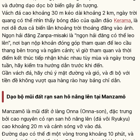
và đường dạo dọc bờ biển gây ấn tượng.
Vách đá cao khoảng 30 m kéo dài khoảng 2 km, ngày trời
quang có thể nhìn thấy bóng đảo của quần đảo
Kerama
, là
nơi dễ đưa cả biển lẫn khoảng trời thoáng đãng vào ảnh.
Ngọn hải đăng Zanpa-misaki là "ngọn hải đăng có thể leo
lên", nơi bạn nộp khoản đóng góp tham quan để leo cầu
thang bên trong và ngắm cảnh; vì giờ tham quan và thời
điểm kết thúc tiếp nhận khác nhau tùy mùa và ngày trong
tuần, hãy kiểm tra hướng dẫn trước khi đến.
Gần vách đá, hãy chú ý mặt đường và gió, và đi bộ với
tiền đề không vượt qua hàng rào hay bảng chỉ dẫn.
Dạo bộ mũi đất rạn san hô nâng lên tại Manzamō
Manzamō là mũi đất ở làng Onna (Onna-son), đặc trưng
bởi cao nguyên cỏ rạn san hô nâng lên (đá vôi Ryukyu)
cao khoảng 20 m và cảnh sóng vỡ vào đá.
Đường dạo có thể đi một vòng trong khoảng 10 phút, và