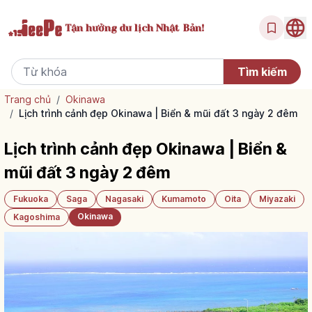
Tận hưởng
du lịch Nhật Bản!
Trang chủ
/
Okinawa
/
Lịch trình cảnh đẹp Okinawa | Biển & mũi đất 3 ngày 2 đêm
Lịch trình cảnh đẹp Okinawa | Biển &
mũi đất 3 ngày 2 đêm
Fukuoka
Saga
Nagasaki
Kumamoto
Oita
Miyazaki
Okinawa
Kagoshima