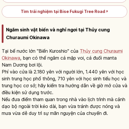
Tìm trải nghiệm tại Bise Fukugi Tree Road
↗
Ngắm sinh vật biển và nghỉ ngơi tại Thủy cung
Churaumi Okinawa
Tại bể nước lớn "Biển Kuroshio" của
Thủy cung Churaumi
Okinawa
, bạn có thể ngắm cá mập voi, cá đuối manta
Nam Dương bơi lội.
Phí vào cửa là 2.180 yên với người lớn, 1.440 yên với học
sinh trung học phổ thông, 710 yên với học sinh tiểu học và
trung học cơ sở; hãy kiểm tra hướng dẫn về giờ mở cửa và
điều kiện sử dụng trước.
Nếu đưa điểm tham quan trong nhà vào lịch trình mà cảnh
dạo bộ ngoài trời kéo dài, bạn vừa tránh được nóng và
mưa vừa dễ duy trì sự mãn nguyện của chuyến đi.
Thủy cung Churaumi Okinawa | hướng
dẫn tham quan đầy đủ
Đọc bài viết
→