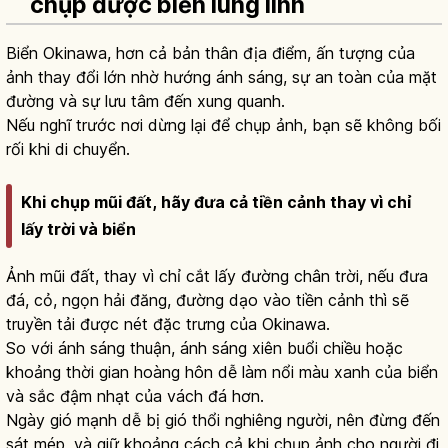
chụp được biển lung linh
Biển Okinawa, hơn cả bản thân địa điểm, ấn tượng của
ảnh thay đổi lớn nhờ hướng ánh sáng, sự an toàn của mặt
đường và sự lưu tâm đến xung quanh.
Nếu nghĩ trước nơi dừng lại để chụp ảnh, bạn sẽ không bối
rối khi di chuyển.
Khi chụp mũi đất, hãy đưa cả tiền cảnh thay vì chỉ
lấy trời và biển
Ảnh mũi đất, thay vì chỉ cắt lấy đường chân trời, nếu đưa
đá, cỏ, ngọn hải đăng, đường dạo vào tiền cảnh thì sẽ
truyền tải được nét đặc trưng của Okinawa.
So với ánh sáng thuận, ánh sáng xiên buổi chiều hoặc
khoảng thời gian hoàng hôn dễ làm nổi màu xanh của biển
và sắc đậm nhạt của vách đá hơn.
Ngày gió mạnh dễ bị gió thổi nghiêng người, nên đừng đến
sát mép, và giữ khoảng cách cả khi chụp ảnh cho người đi