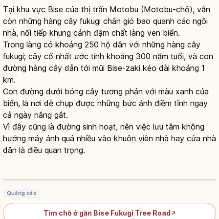
Tại khu vực Bise của thị trấn Motobu (Motobu-chō), vẫn
còn những hàng cây fukugi chắn gió bao quanh các ngôi
nhà, nối tiếp khung cảnh đậm chất làng ven biển.
Trong làng có khoảng 250 hộ dân với những hàng cây
fukugi; cây cổ nhất ước tính khoảng 300 năm tuổi, và con
đường hàng cây dẫn tới mũi Bise-zaki kéo dài khoảng 1
km.
Con đường dưới bóng cây tương phản với màu xanh của
biển, là nơi dễ chụp được những bức ảnh điềm tĩnh ngay
cả ngày nắng gắt.
Vì đây cũng là đường sinh hoạt, nên việc lưu tâm không
hướng máy ảnh quá nhiều vào khuôn viên nhà hay cửa nhà
dân là điều quan trọng.
Hàng cây Fukugi Bise ở Okinawa:
đường hầm xanh 1km
Đọc bài viết
→
Quảng cáo
Tìm chỗ ở gần Bise Fukugi Tree Road
↗