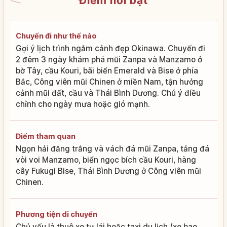
Điểm nổi bật
Chuyến đi như thế nào
Gợi ý lịch trình ngắm cảnh đẹp Okinawa. Chuyến đi
2 đêm 3 ngày khám phá mũi Zanpa và Manzamo ở
bờ Tây, cầu Kouri, bãi biển Emerald và Bise ở phía
Bắc, Công viên mũi Chinen ở miền Nam, tận hưởng
cảnh mũi đất, cầu và Thái Bình Dương. Chú ý điều
chỉnh cho ngày mưa hoặc gió mạnh.
Điểm tham quan
Ngọn hải đăng trắng và vách đá mũi Zanpa, tảng đá
vòi voi Manzamo, biển ngọc bích cầu Kouri, hàng
cây Fukugi Bise, Thái Bình Dương ở Công viên mũi
Chinen.
Phương tiện di chuyển
Chủ yếu là thuê xe tự lái hoặc taxi du lịch (xe bao