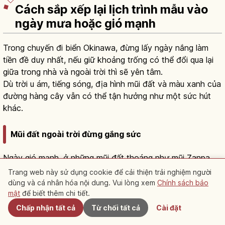
Cách sắp xếp lại lịch trình mẫu vào
ngày mưa hoặc gió mạnh
Trong chuyến đi biển Okinawa, đừng lấy ngày nắng làm
tiền đề duy nhất, nếu giữ khoảng trống có thể đổi qua lại
giữa trong nhà và ngoài trời thì sẽ yên tâm.
Dù trời u ám, tiếng sóng, địa hình mũi đất và màu xanh của
đường hàng cây vẫn có thể tận hưởng như một sức hút
khác.
Mũi đất ngoài trời đừng gắng sức
Ngày gió mạnh, ở những mũi đất thoáng như mũi Zanpa
hay Manzamō có thể bị gió thổi nghiêng người.
Trang web này sử dụng cookie để cải thiện trải nghiệm người
Nếu có hướng dẫn tại chỗ hoặc hạn chế ra vào hãy tuân
dùng và cá nhân hóa nội dung. Vui lòng xem
Chính sách bảo
Gần đây
mật
để biết thêm chi tiết.
theo, dừng lại ở mức dạo bộ ngắn hoặc chuyển sang cơ
sở trong nhà.
Chấp nhận tất cả
Từ chối tất cả
Cài đặt