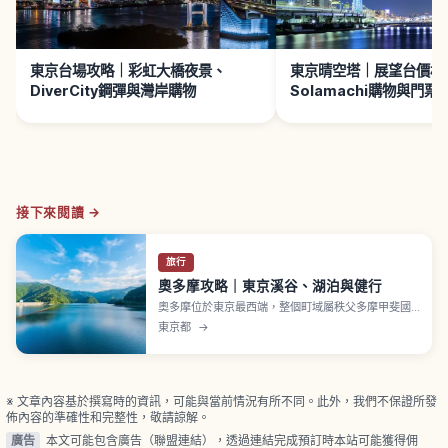
東京台場攻略｜彩虹大橋夜景、
東京晴空塔｜展望台價格
DiverCity鋼彈與灣岸購物
Solamachi購物與門
接下來閱讀 →
旅行
奧多摩攻略｜東京溪谷、湖泊與健行
奧多摩位於東京最西端，整個町域屬秩父多摩甲斐國
立公園，約94%面積為山林、總面積約225平方公
東京都
→
里、為東京都市區町村中最大。從新宿經立川、青梅
轉乘約1.5至2小時可達，JR 命名青梅至奧多摩段為東
京冒險線。鳩之巢溪谷從鳩之巢站步行約10分鐘可
達。
※ 文章內容基於撰寫時的資訊，可能與當前情況有所不同。此外，我們不保證所發
佈內容的準確性和完整性，敬請諒解。
廣告
本文可能包含廣告（聯盟連結），透過連結完成預訂時本站可能獲得佣