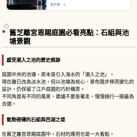
購物、娛樂於一身的東京代表性海濱區域。「彩虹
東京都
→
大橋」設有「Rainbow Promenade」全長約1.7
公里步道，單程約20〜30分鐘。「DiverCity
Tokyo Plaza」前等身大獨角獸鋼彈立像是經典打
卡點。「台場海濱公園」擁有約800公尺人工沙
灘。
舊芝離宮恩賜庭園必看亮點：石組與池
塘景觀
感受潮入之池的歷史痕跡
庭園中央的池塘，原本是引入海水的「潮入之池」。
現在雖已改為淡水池，但以池塘為核心、景色隨步移而變化的
設計，仍保留了江戶庭園的巧妙構思。
不同角度有不同的風景，建議不要急著走，慢慢繞行一圈最為
合適。
氣勢磅礡的石組與西湖之堤
在舊芝離宮恩賜庭園中，石材的運用也是一大看點。