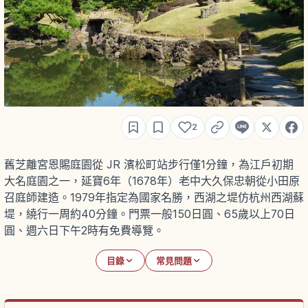
2
舊芝離宮恩賜庭園從 JR 濱松町站步行僅1分鐘，為江戶初期
大名庭園之一，延寶6年（1678年）老中大久保忠朝從小田原
召庭師建造。1979年指定為國家名勝，西湖之堤仿杭州西湖蘇
堤，繞行一周約40分鐘。門票一般150日圓、65歲以上70日
圓、週六日下午2時有免費導覽。
目錄
常見問題