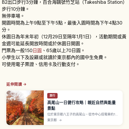
B2出口步行3分鐘，百合海鷗號竹芝站（Takeshiba Station）
步行10分鐘。
無停車場。
開園時間為上午9點至下午5點，最後入園時間為下午4點30
分。
休園日為年末年初（12月29日至隔年1月1日），活動期間或黃
金週可能延長開放時間或於休園日開園。
門票為一般150
日圓
、65歲以上70日圓。
小學生以下及設籍或就讀於東京都內的國中生免費。
可使用電子票證、信用卡及行動支付。
延伸閱讀 →
旅行
高尾山一日健行攻略｜親近自然與能量
景點
位於東京都八王子的高尾山，從市中心搭電車約1小
時即可抵達，是人氣的一日健行景點。文章介紹多
東京都
→
條登山路線、纜車與吊椅、山腰寺院參拜、山頂眺
望東京與富士山、夏季啤酒花園，以及適合日本初