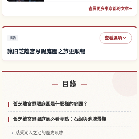
查看更多東京都的文章
→
查看選項
廣告
讓旧芝離宮恩賜庭園之旅更順暢
尋找旧芝離宮恩賜庭園附近的飯店
↗
目錄
尋找旧芝離宮恩賜庭園的體驗
↗
舊芝離宮恩賜庭園是什麼樣的庭園？
舊芝離宮恩賜庭園必看亮點：石組與池塘景觀
感受潮入之池的歷史痕跡