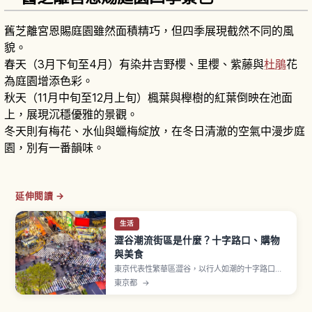
舊芝離宮恩賜庭園雖然面積精巧，但四季展現截然不同的風
貌。
春天（3月下旬至4月）有染井吉野櫻、里櫻、紫藤與
杜鵑
花
為庭園增添色彩。
秋天（11月中旬至12月上旬）楓葉與櫸樹的紅葉倒映在池面
上，展現沉穩優雅的景觀。
冬天則有梅花、水仙與蠟梅綻放，在冬日清澈的空氣中漫步庭
園，別有一番韻味。
延伸閱讀 →
生活
澀谷潮流街區是什麼？十字路口、購物
與美食
東京代表性繁華區澀谷，以行人如潮的十字路口、
忠犬八公像、SHIBUYA109 以及 MIYASHITA
東京都
→
PARK 等地標聞名。文章介紹澀谷車站周邊的主要
景點、購物商場與美食聚集地，教你拍出夜景美
照、體驗年輕人次文化，並提供交通資訊與適合東