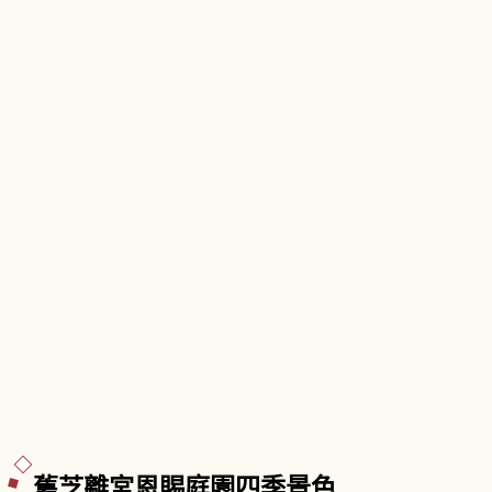
訪或親子旅行的推薦季節與準備重點。
舊芝離宮恩賜庭園四季景色