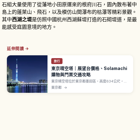
石組大量使用了從藩地小田原運來的根府川石，園內散布著中
島上的蓬萊山、飛石，以及模仿山間瀑布的枯瀑等精彩景觀。
其中
西湖之堤
是仿照中國杭州西湖蘇堤打造的石砌堤道，是最
能感受庭園意境的地方。
延伸閱讀 →
旅行
東京晴空塔｜展望台價格、Solamachi
購物與門票交通攻略
東京晴空塔位於東京都墨田區，高度634公尺，是
世界最大級的自立式電波塔之一，2012年開幕。
東京都
→
「天望甲板」位於地上350公尺。「天望回廊」位
於地上450公尺，最高到達點「SORA-KARA
POINT」地上約451.2公尺。「Tokyo
Solamachi」集結300間以上店鋪。天望甲板成人
平日2,400日圓。