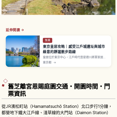
延伸閱讀 →
生活
東京皇居攻略｜感受江戶城遺址與城市
綠意的靜謐散步路線
皇居位於東京中心，江戶時代曾是德川將軍家居城
「江戶城」，明治維新後於1869年（明治2年）成
東京都
→
為天皇居所。從 JR 東京站丸之內北口步行到大手
門約15分鐘。「皇居東御苑」面積約21公頃自昭和
43年（1968年）對外開放。「二重橋」是經典拍
照點，繞行皇居一圈約5公里慢跑路線。
舊芝離宮恩賜庭園交通・開園時間・門
票資訊
從JR濱松町站（Hamamatsuchō Station）北口步行1分鐘，
都營地下鐵大江戶線、淺草線的大門站（Daimon Station）