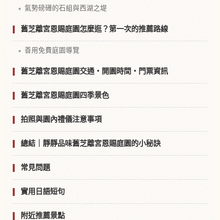
氣勢磅礡的石組與西湖之堤
舊芝離宮恩賜庭園怎麼逛？第一次的推薦路線
善用免費庭園導覽
舊芝離宮恩賜庭園交通・開園時間・門票資訊
舊芝離宮恩賜庭園四季景色
拍照與園內禮儀注意事項
總結｜靜靜品味舊芝離宮恩賜庭園的小秘訣
常見問題
實用日語短句
附近推薦景點