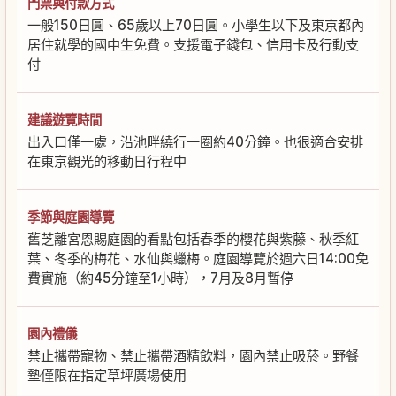
門票與付款方式
一般150日圓、65歲以上70日圓。小學生以下及東京都內
居住就學的國中生免費。支援電子錢包、信用卡及行動支
付
建議遊覽時間
出入口僅一處，沿池畔繞行一圈約40分鐘。也很適合安排
在東京觀光的移動日行程中
季節與庭園導覽
舊芝離宮恩賜庭園的看點包括春季的櫻花與紫藤、秋季紅
葉、冬季的梅花、水仙與蠟梅。庭園導覽於週六日14:00免
費實施（約45分鐘至1小時），7月及8月暫停
園內禮儀
禁止攜帶寵物、禁止攜帶酒精飲料，園內禁止吸菸。野餐
墊僅限在指定草坪廣場使用