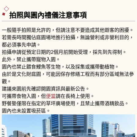
京初訪者的散步路線。
拍照與園內禮儀注意事項
一般隨手拍照是允許的，但請注意不要造成其他遊客的困擾。
若需長時間獨佔庭園場地進行拍攝，無論營利或非營利目的，
都必須事先申請。
拍攝申請從預定日期的2個月前開始受理，採先到先得制。
此外，禁止攜帶寵物入園。
園內也禁止餵食鯉魚等生物，以及採集或攜帶動植物。
由於是文化財庭園，可能因保存修繕工程而有部分區域無法參
觀。
建議來園前先確認開園資訊與最新公告。
可攜帶食物入園，但
便當
請在長椅上使用。
野餐墊僅限在指定的草坪廣場使用，且禁止攜帶酒精飲品。
園內也未設置吸菸區。