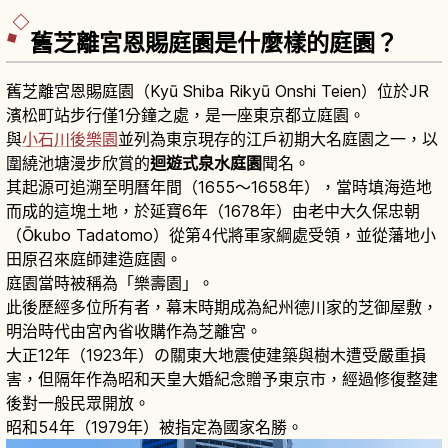
舊芝離宮恩賜庭園是什麼樣的庭園？
舊芝離宮恩賜庭園（Kyū Shiba Rikyū Onshi Teien）位於JR
濱松町站步行僅1分鐘之處，是一座東京都立庭園。
與
小石川後樂園
並列為東京現存的江戶初期大名庭園之一，以
圍繞池塘漫步欣賞的
迴遊式泉水庭園
聞名。
其起源可追溯至明曆年間（1655～1658年），當時填海造地
而成的這塊土地，於延寶6年（1678年）由老中大久保忠朝
（Ōkubo Tadatomo）從第4代將軍家綱處受領，並從藩地小
田原召來庭師建造庭園。
庭園當時被稱為「樂壽園」。
此後歷經多位所有者，幕末時期成為紀州德川家的芝御屋敷，
明治時代由宮內省收購作為芝離宮。
大正12年（1923年）の關東大地震使建築與樹木遭受嚴重損
害，但隔年作為昭和天皇大婚紀念贈予東京市，經過修復整建
後對一般民眾開放。
昭和54年（1979年）被指定為國家名勝。