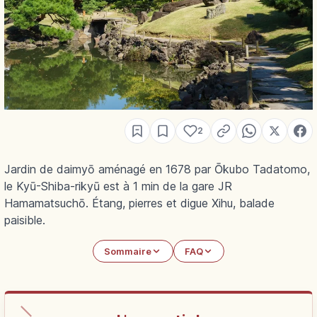
2
Jardin de daimyō aménagé en 1678 par Ōkubo Tadatomo,
le Kyū-Shiba-rikyū est à 1 min de la gare JR
Hamamatsuchō. Étang, pierres et digue Xihu, balade
paisible.
Sommaire
FAQ