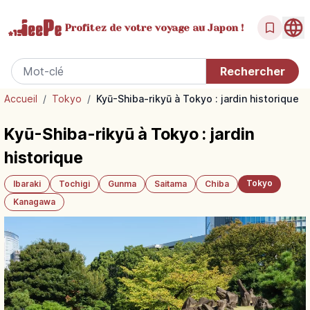
Profitez de votre
voyage au Japon !
Accueil
/
Tokyo
/
Kyū-Shiba-rikyū à Tokyo : jardin historique
Kyū-Shiba-rikyū à Tokyo : jardin
historique
Tokyo
Ibaraki
Tochigi
Gunma
Saitama
Chiba
Kanagawa