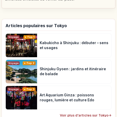
Articles populaires sur Tokyo
Voyage
Top 1
Kabukicho à Shinjuku : débuter – sens
et usages
Voyage
Top 2
Shinjuku Gyoen : jardins et itinéraire
de balade
Voyage
Top 3
Art Aquarium Ginza : poissons
rouges, lumière et culture Edo
Voir plus d'articles sur Tokyo
→