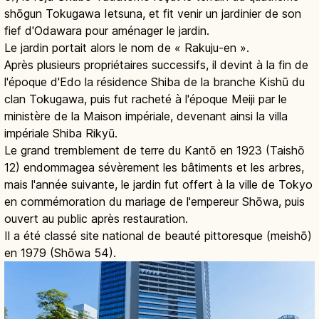
shōgun Tokugawa Ietsuna, et fit venir un jardinier de son
fief d'Odawara pour aménager le jardin.
Le jardin portait alors le nom de « Rakuju-en ».
Après plusieurs propriétaires successifs, il devint à la fin de
l'époque d'Edo la résidence Shiba de la branche Kishū du
clan Tokugawa, puis fut racheté à l'époque Meiji par le
ministère de la Maison impériale, devenant ainsi la villa
impériale Shiba Rikyū.
Le grand tremblement de terre du Kantō en 1923 (Taishō
12) endommagea sévèrement les bâtiments et les arbres,
mais l'année suivante, le jardin fut offert à la ville de Tokyo
en commémoration du mariage de l'empereur Shōwa, puis
ouvert au public après restauration.
Il a été classé site national de beauté pittoresque (meishō)
en 1979 (Shōwa 54).