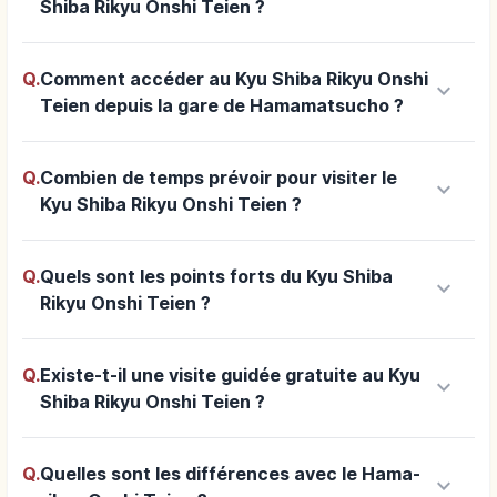
Shiba Rikyu Onshi Teien ?
Q.
Comment accéder au Kyu Shiba Rikyu Onshi
keyboard_arrow_down
Teien depuis la gare de Hamamatsucho ?
Q.
Combien de temps prévoir pour visiter le
keyboard_arrow_down
Kyu Shiba Rikyu Onshi Teien ?
Q.
Quels sont les points forts du Kyu Shiba
keyboard_arrow_down
Rikyu Onshi Teien ?
Q.
Existe-t-il une visite guidée gratuite au Kyu
keyboard_arrow_down
Shiba Rikyu Onshi Teien ?
Q.
Quelles sont les différences avec le Hama-
keyboard_arrow_down