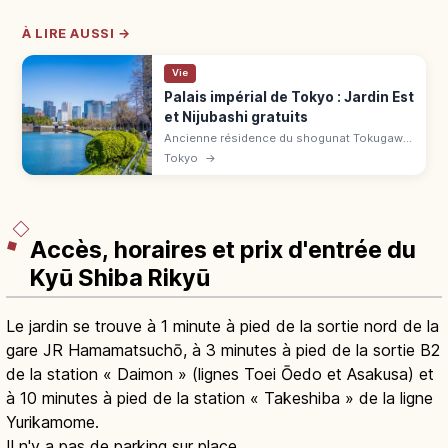
À LIRE AUSSI →
Vie
Palais impérial de Tokyo : Jardin Est
et Nijubashi gratuits
Ancienne résidence du shogunat Tokugawa
devenue palais impérial en 1869. Jardins de
Tokyo
→
l'Est (21 ha) accessibles gratuitement à 15
min de la gare de Tokyo.
Accès, horaires et prix d'entrée du
Kyū Shiba Rikyū
Le jardin se trouve à 1 minute à pied de la sortie nord de la
gare JR Hamamatsuchō, à 3 minutes à pied de la sortie B2
de la station « Daimon » (lignes Toei Ōedo et Asakusa) et
à 10 minutes à pied de la station « Takeshiba » de la ligne
Yurikamome.
Il n'y a pas de parking sur place.