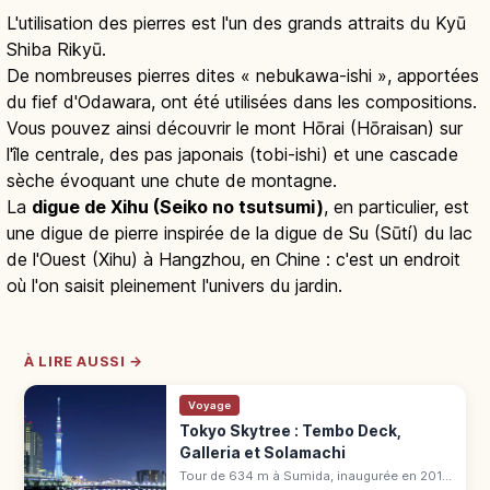
L'utilisation des pierres est l'un des grands attraits du Kyū
Shiba Rikyū.
De nombreuses pierres dites « nebukawa-ishi », apportées
du fief d'Odawara, ont été utilisées dans les compositions.
Vous pouvez ainsi découvrir le mont Hōrai (Hōraisan) sur
l'île centrale, des pas japonais (tobi-ishi) et une cascade
sèche évoquant une chute de montagne.
La
digue de Xihu (Seiko no tsutsumi)
, en particulier, est
une digue de pierre inspirée de la digue de Su (Sūtí) du lac
de l'Ouest (Xihu) à Hangzhou, en Chine : c'est un endroit
où l'on saisit pleinement l'univers du jardin.
À LIRE AUSSI →
Voyage
Tokyo Skytree : Tembo Deck,
Galleria et Solamachi
Tour de 634 m à Sumida, inaugurée en 2012.