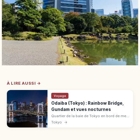
À LIRE AUSSI →
Voyage
Odaiba (Tokyo) : Rainbow Bridge,
Gundam et vues nocturnes
Quartier de la baie de Tokyo en bord de mer :
Rainbow Bridge (promenade piétonne 1,7
Tokyo
→
km), statue Unicorn Gundam à DiverCity,
plage artificielle de 800 m.