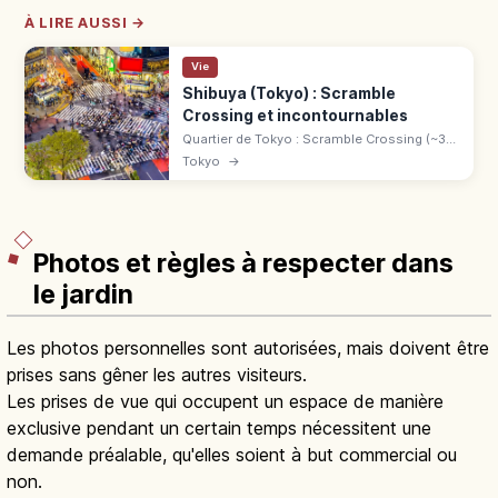
À LIRE AUSSI →
Vie
Shibuya (Tokyo) : Scramble
Crossing et incontournables
Quartier de Tokyo : Scramble Crossing (~3
000 piétons à chaque feu), statue de
Tokyo
→
Hachikō, Shibuya Scramble Square, Hikarie
et Stream. 40 min de Haneda.
Photos et règles à respecter dans
le jardin
Les photos personnelles sont autorisées, mais doivent être
prises sans gêner les autres visiteurs.
Les prises de vue qui occupent un espace de manière
exclusive pendant un certain temps nécessitent une
demande préalable, qu'elles soient à but commercial ou
non.