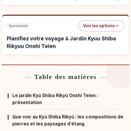
Voir les options
Sponsorisé
Planifiez votre voyage à Jardin Kyuu Shiba
Rikyuu Onshi Teien
Table des matières
Hébergements près de Jardin Kyuu Shiba
↗
Rikyuu Onshi Teien
Le jardin Kyū Shiba Rikyū Onshi Teien :
Activités à Jardin Kyuu Shiba Rikyuu Onshi
présentation
↗
Teien
Que voir au Kyū Shiba Rikyū : les compositions de
pierres et les paysages d'étang