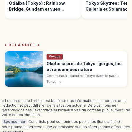
Odaiba (Tokyo) : Rainbow
Tokyo Skytree : Tem
Bridge, Gundam et vues
Galleria et Solamachi
nocturnes
LIRE LA SUITE →
Voyage
Okutama près de Tokyo : gorges, lac
et randonnées nature
Commune à l'ouest de Tokyo dans le parc
national Chichibu-Tama-Kai, Okutama est
Tokyo
→
couverte à 94 % de forêts. Gorges, lac et
sentiers à 1h30-2h de Shinjuku.
※ Le contenu de l'article est basé sur des informations au moment de la
rédaction et peut différer de la situation actuelle. De plus, nous ne
garantissons pas l'exactitude et l'exhaustivité du contenu publié, merci de
votre compréhension.
Sponsorisé
Cet article peut contenir des publicités (liens affiliés) ;
nous pouvons percevoir une commission sur les réservations effectuées