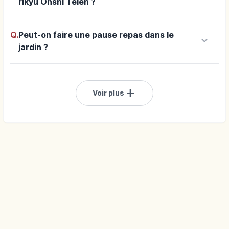
rikyu Onshi Teien ?
Q.
Peut-on faire une pause repas dans le
keyboard_arrow_down
jardin ?
add
Voir plus