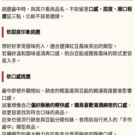
挑選最中時，與其只看商品名，不如留意
口感、甜度、順口程
度
這三點，比較不容易選錯。
依甜度印象挑選
想好好享受甜味的人，適合選擇紅豆風味突出的類型。
若偏好溫和甜味或清爽口感，則白豆餡或雅致風味的款式更容
易入手。
依口感挑選
最中即使外觀相似，餅皮的輕盈度與豆餡的飽滿程度都會影響
口感。
試著想像自己
偏好酥脆的輕快感，還是喜歡濕潤綿密的口感
，
就更容易找到符合口味的商品。
近來也很流行餅皮與豆餡分開包裝、食用前自行夾入的「手作
最中」類型商品。
這種類型的最大魅力在於能充分享受餅皮的酥脆口感。