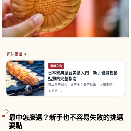
延伸閱讀 →
伝統文化
日本祭典屋台美食入門｜新手也能輕鬆
逛攤的完整指南
日本祭典屋台主要集中在春至秋季，從蘋果糖、日
式炒麵、雞蛋糕球、刨冰到章魚燒等經典美食一字
全地區
→
排開。蘋果糖約300至500日圓、章魚燒一盒6至8
顆約400至600日圓，多數攤位僅收現金。排隊、
取餐後移到旁邊等基本流程一次看懂。
最中怎麼選？新手也不容易失敗的挑選
要點