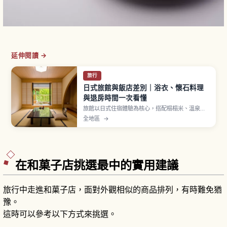
延伸閱讀 →
旅行
日式旅館與飯店差別｜浴衣、懷石料理
與退房時間一次看懂
旅館以日式住宿體驗為核心，搭配榻榻米、溫泉、
浴衣與懷石料理，多數提供一泊二食方案。飯店則
全地區
→
房型多元、自由度高，從商務到度假飯店任選。浴
衣須右前交疊穿著，旅館入住多在下午、含晚餐者
建議用餐前抵達，兩者差異一次解說。
在和菓子店挑選最中的實用建議
旅行中走進和菓子店，面對外觀相似的商品排列，有時難免猶
豫。
這時可以參考以下方式來挑選。