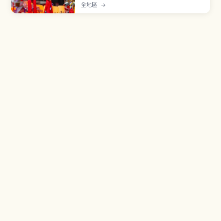
町販售的紀念品兩類。御守為宗教意義物品，初穗
全地區
→
料約500至1000日圓，贈送時需顧及對方感受。群
馬高崎達摩佔日本市場約八成，扇子等和風雜貨也
是經典選擇，挑選與攜帶重點一次看懂。