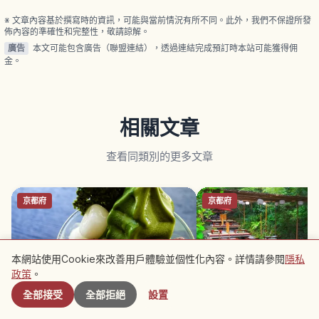
但價格實惠。粗糖仙貝撒粗砂糖、可享受甜鹹平衡。
※ 文章內容基於撰寫時的資訊，可能與當前情況有所不同。此外，我們不保證所發
佈內容的準確性和完整性，敬請諒解。
廣告
本文可能包含廣告（聯盟連結），透過連結完成預訂時本站可能獲得佣
金。
相關文章
查看同類別的更多文章
京都府
京都府
本網站使用Cookie來改善用戶體驗並個性化內容。詳情請參閱
隱私
附近景點
政策
。
全部接受
全部拒絕
設置
宇治抹茶是什麼？京都茶園體驗、咖
京都貴船川床｜清涼溪流