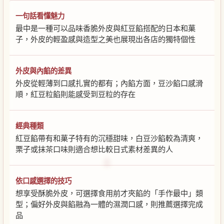
一句話看懂魅力
最中是一種可以品味香脆外皮與紅豆餡搭配的日本和菓
子，外皮的輕盈感與造型之美也展現出各店的獨特個性
外皮與內餡的差異
外皮從輕薄到口感扎實的都有；內餡方面，豆沙餡口感滑
順，紅豆粒餡則能感受到豆粒的存在
經典種類
紅豆餡帶有和菓子特有的沉穩甜味，白豆沙餡較為清爽，
栗子或抹茶口味則適合想比較日式素材差異的人
依口感選擇的技巧
想享受酥脆外皮，可選擇食用前才夾餡的「手作最中」類
型；偏好外皮與餡融為一體的濕潤口感，則推薦選擇完成
品