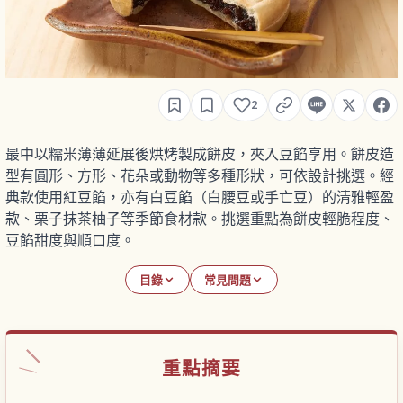
2
最中以糯米薄薄延展後烘烤製成餅皮，夾入豆餡享用。餅皮造
型有圓形、方形、花朵或動物等多種形狀，可依設計挑選。經
典款使用紅豆餡，亦有白豆餡（白腰豆或手亡豆）的清雅輕盈
款、栗子抹茶柚子等季節食材款。挑選重點為餅皮輕脆程度、
豆餡甜度與順口度。
目錄
常見問題
重點摘要