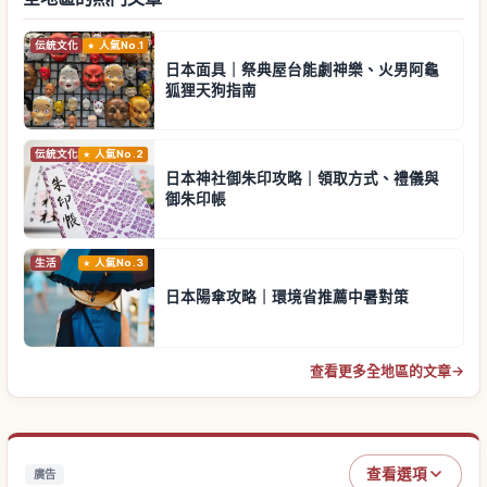
伝統文化
人氣No.1
日本面具｜祭典屋台能劇神樂、火男阿龜
狐狸天狗指南
伝統文化
人氣No.2
日本神社御朱印攻略｜領取方式、禮儀與
御朱印帳
生活
人氣No.3
日本陽傘攻略｜環境省推薦中暑對策
查看更多全地區的文章
→
查看選項
廣告