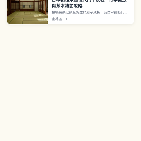
與基本禮節攻略
榻榻米是以藺草製成的和室地板，源自室町時代以
後鋪滿房間的形式。進入和室前須脫鞋並擺正鞋尖
全地區
→
朝外、勿穿拖鞋上榻榻米，並避開繡花紋的疊緣行
走。行李箱輪子易刮傷表面，宜抬起搬運或放在木
板地，禮儀重點一次看懂。