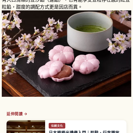
粒餡，甜度的調配方式更是因店而異。
延伸閱讀 →
伝統文化
日本榻榻米禮儀入門｜脫鞋、行李擺放