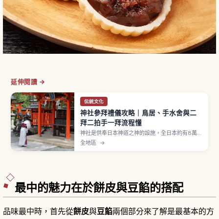
延伸閱讀 →
伝統文化
神社參拜禮儀攻略｜鳥居、手水舍與二
拜二拍手一拜流程懂
神社是供奉日本神道之神的設施，全日本約有8萬
座。參拜流程為穿過鳥居、在手水舍以一杓水淨
全地區
→
身、再到拜殿行二拜二拍手一拜，出雲大社等部分
神社採二拜四拍手一拜。御守約500至1000日圓，
舊御守可歸還古札納所。
最中的魅力在於餅皮與豆餡的搭配
品味最中時，首先從
餅皮
與
豆餡
兩個部分來了解是最基本的方