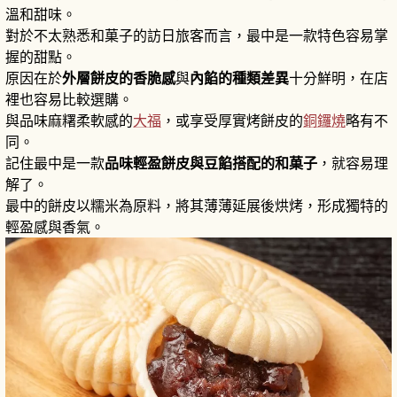
溫和甜味。
對於不太熟悉和菓子的訪日旅客而言，最中是一款特色容易掌
握的甜點。
原因在於
外層餅皮的香脆感
與
內餡的種類差異
十分鮮明，在店
裡也容易比較選購。
與品味麻糬柔軟感的
大福
，或享受厚實烤餅皮的
銅鑼燒
略有不
同。
記住最中是一款
品味輕盈餅皮與豆餡搭配的和菓子
，就容易理
解了。
最中的餅皮以糯米為原料，將其薄薄延展後烘烤，形成獨特的
輕盈感與香氣。