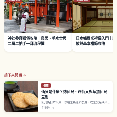
神社參拜禮儀攻略｜鳥居、手水舍與
日本榻榻米禮儀入門｜脫
二拜二拍手一拜流程懂
放與基本禮節攻略
接下來閱讀 →
餐廳
仙貝是什麼？烤仙貝、炸仙貝與草加仙貝
差別
仙貝為日本米菓，以粳米為原料製成、糯米製品稱米
果或霰餅。烤仙貝可享受醬油香氣，埼玉縣草加仙貝
全地區
→
為全國知名烤仙貝代表；炸仙貝較濃郁、鹽味可感受
原料風味；薄燒輕巧、厚燒嚼勁、碎仙貝形狀不規則