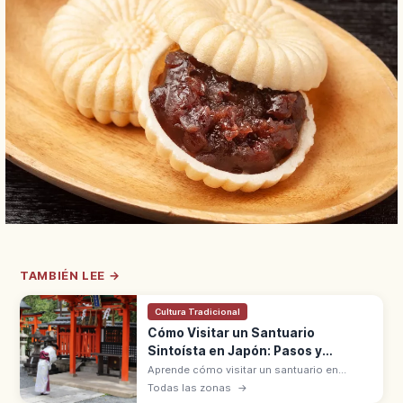
TAMBIÉN LEE →
Cultura Tradicional
Cómo Visitar un Santuario
Sintoísta en Japón: Pasos y
Normas
Aprende cómo visitar un santuario en
Japón: significado, pasos básicos y
Todas las zonas
→
normas de respeto para vivir la experiencia