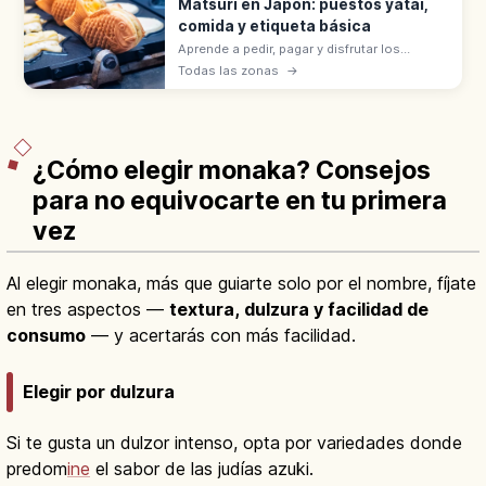
Matsuri en Japón: puestos yatai,
comida y etiqueta básica
Aprende a pedir, pagar y disfrutar los
puestos de comida en los matsuri de
Todas las zonas
→
Japón, con consejos sobre basura, fotos,
alergias y niños.
¿Cómo elegir monaka? Consejos
para no equivocarte en tu primera
vez
Al elegir monaka, más que guiarte solo por el nombre, fíjate
en tres aspectos —
textura, dulzura y facilidad de
consumo
— y acertarás con más facilidad.
Elegir por dulzura
Si te gusta un dulzor intenso, opta por variedades donde
predom
ine
el sabor de las judías azuki.