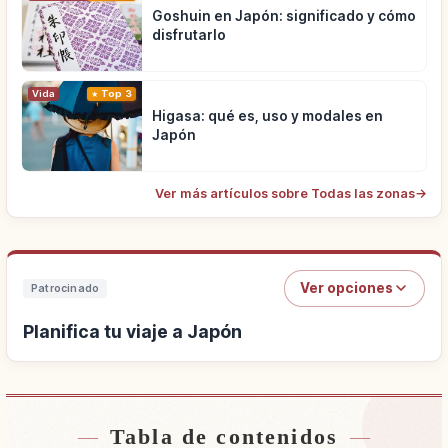
Goshuin en Japón: significado y cómo
disfrutarlo
Vida
Top 3
Higasa: qué es, uso y modales en
Japón
Ver más artículos sobre Todas las zonas
→
Ver opciones
Patrocinado
Planifica tu viaje a Japón
Tabla de contenidos
Buscar alojamiento cerca de Japón
↗