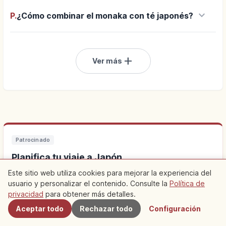
keyboard_arrow_down
P.
¿Cómo combinar el monaka con té japonés?
add
Ver más
Patrocinado
Planifica tu viaje a Japón
Este sitio web utiliza cookies para mejorar la experiencia del
Alojarte cerca facilita las visitas. Descubre también
usuario y personalizar el contenido. Consulte la
Política de
Cercanos
experiencias locales.
privacidad
para obtener más detalles.
Aceptar todo
Rechazar todo
Configuración
Buscar alojamiento cerca de Japón
↗