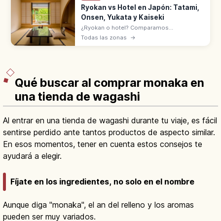
Ryokan vs Hotel en Japón: Tatami,
Onsen, Yukata y Kaiseki
¿Ryokan o hotel? Comparamos
habitaciones, comidas, onsen y normas del
Todas las zonas
→
check-in a la salida. Descubre cuál se
adapta mejor a tu estilo de viaje por Japón.
Qué buscar al comprar monaka en
una tienda de wagashi
Al entrar en una tienda de wagashi durante tu viaje, es fácil
sentirse perdido ante tantos productos de aspecto similar.
En esos momentos, tener en cuenta estos consejos te
ayudará a elegir.
Fíjate en los ingredientes, no solo en el nombre
Aunque diga "monaka", el an del relleno y los aromas
pueden ser muy variados.