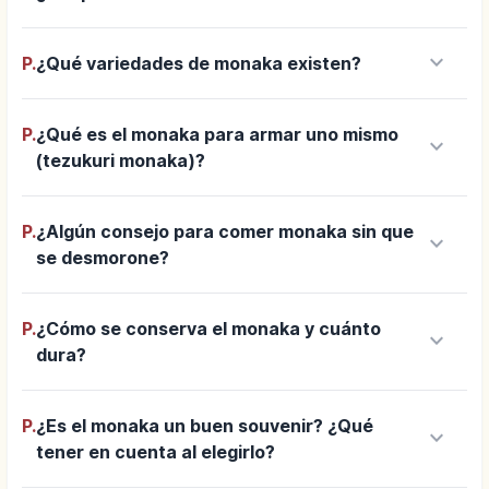
keyboard_arrow_down
P.
¿Qué variedades de monaka existen?
P.
¿Qué es el monaka para armar uno mismo
keyboard_arrow_down
(tezukuri monaka)?
P.
¿Algún consejo para comer monaka sin que
keyboard_arrow_down
se desmorone?
P.
¿Cómo se conserva el monaka y cuánto
keyboard_arrow_down
dura?
P.
¿Es el monaka un buen souvenir? ¿Qué
keyboard_arrow_down
tener en cuenta al elegirlo?