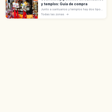
y templos: Guía de compra
Junto a santuarios y templos hay dos tipos
de souvenirs: objetos sagrados (omamori,
Todas las zonas
→
goshuin, ofuda) que se reciben con
hatsuho-ryō, y artesanías en tiendas.