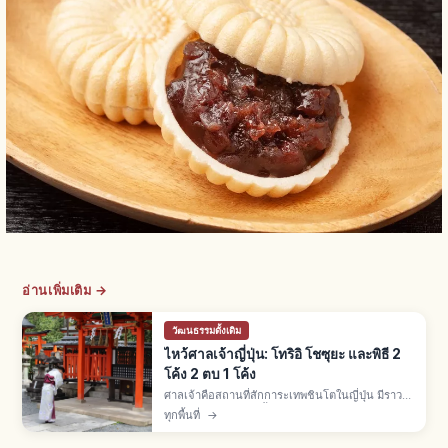
อ่านเพิ่มเติม →
วัฒนธรรมดั้งเดิม
ไหว้ศาลเจ้าญี่ปุ่น: โทริอิ โชซุยะ และพิธี 2
โค้ง 2 ตบ 1 โค้ง
ศาลเจ้าคือสถานที่สักการะเทพชินโตในญี่ปุ่น มีราว
80,000 แห่ง พิธี 3 ขั้น: ลอดโทริอิ ล้างมือโชซุยะ
ทุกพื้นที่
→
สักการะไฮเด็นด้วย 2 โค้ง 2 ตบมือ 1 โค้ง โอมาโมริ
500-1,000 เยน