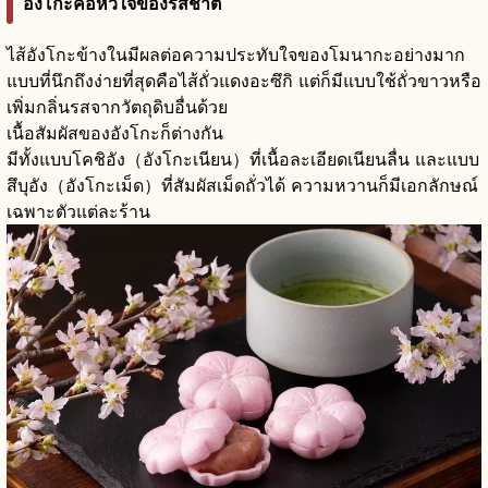
อังโกะคือหัวใจของรสชาติ
ไส้อังโกะข้างในมีผลต่อความประทับใจของโมนากะอย่างมาก
แบบที่นึกถึงง่ายที่สุดคือไส้ถั่วแดงอะซึกิ แต่ก็มีแบบใช้ถั่วขาวหรือ
เพิ่มกลิ่นรสจากวัตถุดิบอื่นด้วย
เนื้อสัมผัสของอังโกะก็ต่างกัน
มีทั้งแบบโคชิอัง（อังโกะเนียน）ที่เนื้อละเอียดเนียนลื่น และแบบ
สึบุอัง（อังโกะเม็ด）ที่สัมผัสเม็ดถั่วได้ ความหวานก็มีเอกลักษณ์
เฉพาะตัวแต่ละร้าน