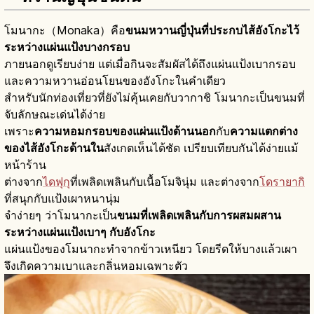
โมนากะ（Monaka）คือ
ขนมหวานญี่ปุ่นที่ประกบไส้อังโกะไว้
ระหว่างแผ่นแป้งบางกรอบ
ภายนอกดูเรียบง่าย แต่เมื่อกินจะสัมผัสได้ถึงแผ่นแป้งเบากรอบ
และความหวานอ่อนโยนของอังโกะในคำเดียว
สำหรับนักท่องเที่ยวที่ยังไม่คุ้นเคยกับวากาชิ โมนากะเป็นขนมที่
จับลักษณะเด่นได้ง่าย
เพราะ
ความหอมกรอบของแผ่นแป้งด้านนอก
กับ
ความแตกต่าง
ของไส้อังโกะด้านใน
สังเกตเห็นได้ชัด เปรียบเทียบกันได้ง่ายแม้
หน้าร้าน
ต่างจาก
ไดฟุกุ
ที่เพลิดเพลินกับเนื้อโมจินุ่ม และต่างจาก
โดรายากิ
ที่สนุกกับแป้งเผาหนานุ่ม
จำง่ายๆ ว่าโมนากะเป็น
ขนมที่เพลิดเพลินกับการผสมผสาน
ระหว่างแผ่นแป้งเบาๆ กับอังโกะ
แผ่นแป้งของโมนากะทำจากข้าวเหนียว โดยรีดให้บางแล้วเผา
จึงเกิดความเบาและกลิ่นหอมเฉพาะตัว