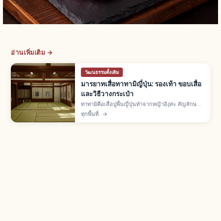
อ่านเพิ่มเติม →
วัฒนธรรมดั้งเดิม
มารยาทเสื่อทาทามิญี่ปุ่น: รองเท้า ขอบเสื่อ
และวิธีวางกระเป๋า
ทาทามิคือเสื่อปูพื้นญี่ปุ่นทำจากหญ้าอิงุสะ สัญลักษณ์
ห้องวาชิตสึ ปูเต็มห้องตั้งแต่ยุคมุโรมาจิ มารยาท: ถอด
ทุกพื้นที่
→
รองเท้าก่อนเข้า ไม่เหยียบขอบทาทามิเบริ ยก
สัมภาระไม่ลาก