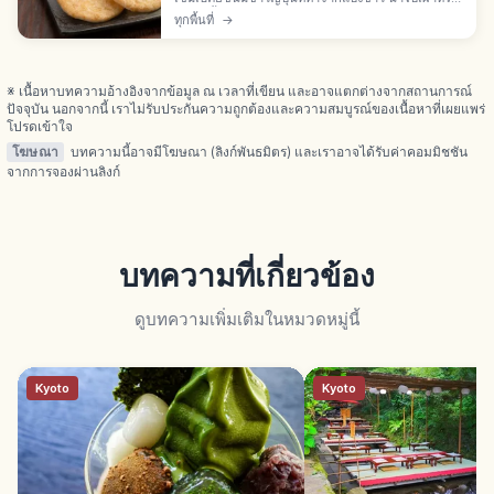
ทอด มีทั้งรสโชยุ เกลือ และสาหร่าย ต่างจากโอกากิและ
ทุกพื้นที่
→
อาราเระที่ใช้ข้าวเหนียวเป็นหลัก
※ เนื้อหาบทความอ้างอิงจากข้อมูล ณ เวลาที่เขียน และอาจแตกต่างจากสถานการณ์
ปัจจุบัน นอกจากนี้ เราไม่รับประกันความถูกต้องและความสมบูรณ์ของเนื้อหาที่เผยแพร่
โปรดเข้าใจ
โฆษณา
บทความนี้อาจมีโฆษณา (ลิงก์พันธมิตร) และเราอาจได้รับค่าคอมมิชชัน
จากการจองผ่านลิงก์
บทความที่เกี่ยวข้อง
ดูบทความเพิ่มเติมในหมวดหมู่นี้
Kyoto
Kyoto