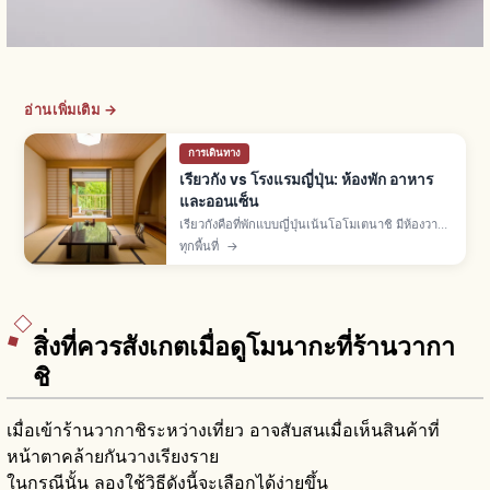
อ่านเพิ่มเติม →
การเดินทาง
เรียวกัง vs โรงแรมญี่ปุ่น: ห้องพัก อาหาร
และออนเซ็น
เรียวกังคือที่พักแบบญี่ปุ่นเน้นโอโมเตนาชิ มีห้องวา
ชิตสึทาทามิ ออนเซ็น ยูกาตะ และอาหารไคเซกิ ส่วน
ทุกพื้นที่
→
โรงแรมมีหลายแบบทั้งธุรกิจ-ซิตี้-รีสอร์ท อิสระ
มากกว่า
สิ่งที่ควรสังเกตเมื่อดูโมนากะที่ร้านวากา
ชิ
เมื่อเข้าร้านวากาชิระหว่างเที่ยว อาจสับสนเมื่อเห็นสินค้าที่
หน้าตาคล้ายกันวางเรียงราย
ในกรณีนั้น ลองใช้วิธีดังนี้จะเลือกได้ง่ายขึ้น