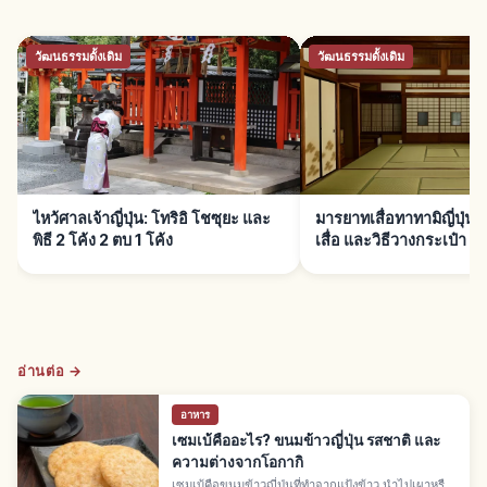
วัฒนธรรมดั้งเดิม
วัฒนธรรมดั้งเดิม
ไหว้ศาลเจ้าญี่ปุ่น: โทริอิ โชซุยะ และ
มารยาทเสื่อทาทามิญี่ปุ่น:
พิธี 2 โค้ง 2 ตบ 1 โค้ง
เสื่อ และวิธีวางกระเป๋า
อ่านต่อ →
อาหาร
เซมเบ้คืออะไร? ขนมข้าวญี่ปุ่น รสชาติ และ
ความต่างจากโอกากิ
เซมเบ้คือขนมข้าวญี่ปุ่นที่ทำจากแป้งข้าว นำไปเผาหรือ