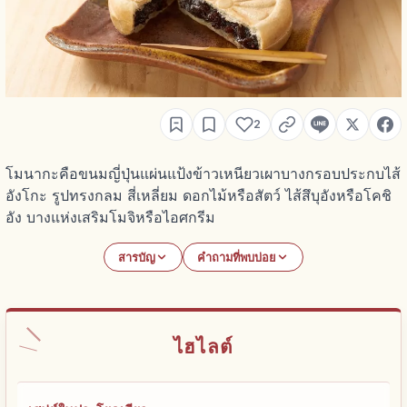
2
โมนากะคือขนมญี่ปุ่นแผ่นแป้งข้าวเหนียวเผาบางกรอบประกบไส้
อังโกะ รูปทรงกลม สี่เหลี่ยม ดอกไม้หรือสัตว์ ไส้สึบุอังหรือโคชิ
อัง บางแห่งเสริมโมจิหรือไอศกรีม
สารบัญ
คำถามที่พบบ่อย
ไฮไลต์