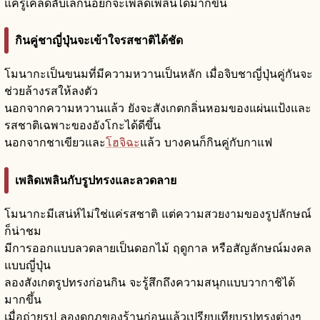
แค่รู้เคล็ดลับเล็กน้อยก็จะเพลิดเพลินได้มากขึ้น
กินคู่ชาญี่ปุ่นจะเข้าใจรสชาติได้ชัด
โมนากะเป็นขนมที่มีความหวานเป็นหลัก เมื่อจิบชาญี่ปุ่นคู่กันจะ
ช่วยล้างรสให้ลงตัว
นอกจากความหวานแล้ว ยังจะสังเกตกลิ่นหอมของแผ่นแป้งและ
รสชาติเฉพาะของอังโกะได้ดีขึ้น
นอกจากชาเขียวและ
โฮจิฉะ
แล้ว บางคนก็กินคู่กับกาแฟ
เพลิดเพลินกับรูปทรงและลวดลาย
โมนากะมีเสน่ห์ไม่ใช่แค่รสชาติ แต่ความสวยงามของรูปลักษณ์
ก็น่าชม
มีการออกแบบลวดลายเป็นดอกไม้ ฤดูกาล หรือสัญลักษณ์มงคล
แบบญี่ปุ่น
ลองสังเกตรูปทรงก่อนกิน จะรู้สึกถึงความสนุกแบบวากาชิได้
มากขึ้น
เมื่อถ่ายรูป ลองดูกฎของร้านก่อนแล้วเปรียบเทียบรูปทรงต่างๆ