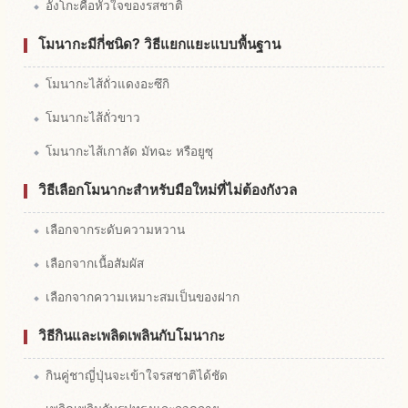
อังโกะคือหัวใจของรสชาติ
โมนากะมีกี่ชนิด? วิธีแยกแยะแบบพื้นฐาน
โมนากะไส้ถั่วแดงอะซึกิ
โมนากะไส้ถั่วขาว
โมนากะไส้เกาลัด มัทฉะ หรือยูซุ
วิธีเลือกโมนากะสำหรับมือใหม่ที่ไม่ต้องกังวล
เลือกจากระดับความหวาน
เลือกจากเนื้อสัมผัส
เลือกจากความเหมาะสมเป็นของฝาก
วิธีกินและเพลิดเพลินกับโมนากะ
กินคู่ชาญี่ปุ่นจะเข้าใจรสชาติได้ชัด