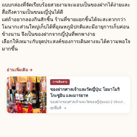
แบบกล่องที่จัดเรียบร้อยสวยงามจะมอบเป็นของฝากได้ง่ายและ
สื่อถึงความเป็นขนมญี่ปุ่นได้ดี
แต่ถ้าอยากลองกินสักชิ้น ร้านที่ขายแยกชิ้นได้จะสะดวกกว่า
โมนากะส่วนใหญ่เก็บได้ที่อุณหภูมิปกติและมีอายุการเก็บค่อน
ข้างนาน จึงเป็นของฝากจากญี่ปุ่นที่พกพาง่าย
เลือกให้เหมาะกับจุดประสงค์ของการเดินทางจะได้ความพอใจ
มากขึ้น
อ่านเพิ่มเติม →
การเดินทาง
ของฝากศาลเจ้าและวัดญี่ปุ่น: โอมาโมริ
โกะชูอิน และมารยาท
ของฝากรอบศาลเจ้าและวัดของญี่ปุ่นแบ่ง 2 ประเภท:
ของศักดิ์สิทธิ์ในเขตวัด (โอมาโมริ โกะชูอิน เอมะ) ที่
ทุกพื้นที่
→
"ได้รับ" ผ่านฮัตสึโฮเรียว และของฝากที่ "ซื้อ" จาก
ร้านรอบนอก