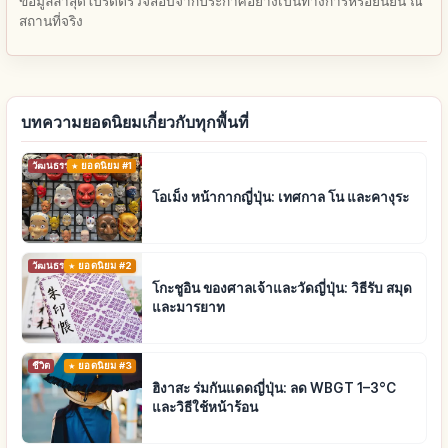
ข้อมูลล่าสุดโปรดตรวจสอบจากประกาศอย่างเป็นทางการหรือยืนยัน ณ
สถานที่จริง
บทความยอดนิยมเกี่ยวกับทุกพื้นที่
วัฒนธรรมดั้งเดิม
ยอดนิยม #1
โอเม็ง หน้ากากญี่ปุ่น: เทศกาล โน และคางุระ
วัฒนธรรมดั้งเดิม
ยอดนิยม #2
โกะชูอิน ของศาลเจ้าและวัดญี่ปุ่น: วิธีรับ สมุด
และมารยาท
ชีวิต
ยอดนิยม #3
ฮิงาสะ ร่มกันแดดญี่ปุ่น: ลด WBGT 1–3°C
และวิธีใช้หน้าร้อน