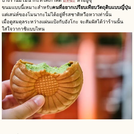
บางร้านมีโมนากะที่ใส่เกาลัด
มัทฉะ
หรือยูซุ
ขนมแบบนี้เหมาะสำหรับ
คนที่อยากเปรียบเทียบวัตถุดิบแบบญี่ปุ่น
แต่เสน่ห์ของโมนากะไม่ได้อยู่ที่รสชาติหวือหวาเท่านั้น
เมื่อดูสมดุลระหว่างแผ่นแป้งกับอังโกะ จะสัมผัสได้ว่าร้านนั้น
ใส่ใจวากาชิแบบไหน