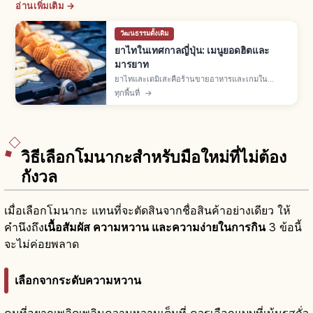
อ่านเพิ่มเติม →
วัฒนธรรมดั้งเดิม
ยาไทในเทศกาลญี่ปุ่น: เมนูยอดฮิตและ
มารยาท
ยาไทและเดมิเสะคือร้านขายอาหารและเกมใน
เทศกาลญี่ปุ่น พบมากเดือนมี.ค.-พ.ย. เมนูยอดฮิตยา
ทุกพื้นที่
→
กิโซบะ เบบี้คาสเทลลา ทาโกะยากิ แอปเปิลเคลือบ
ต่อคิว จ่ายเงินสด ไม่ทิ้งขยะ
วิธีเลือกโมนากะสำหรับมือใหม่ที่ไม่ต้อง
กังวล
เมื่อเลือกโมนากะ แทนที่จะตัดสินจากชื่อสินค้าอย่างเดียว ให้
คำนึงถึง
เนื้อสัมผัส ความหวาน และความง่ายในการกิน
3 ข้อนี้
จะไม่ค่อยพลาด
เลือกจากระดับความหวาน