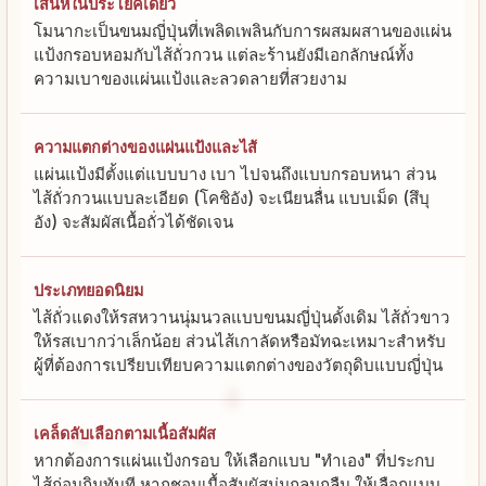
เสน่ห์ในประโยคเดียว
โมนากะเป็นขนมญี่ปุ่นที่เพลิดเพลินกับการผสมผสานของแผ่น
แป้งกรอบหอมกับไส้ถั่วกวน แต่ละร้านยังมีเอกลักษณ์ทั้ง
ความเบาของแผ่นแป้งและลวดลายที่สวยงาม
ความแตกต่างของแผ่นแป้งและไส้
แผ่นแป้งมีตั้งแต่แบบบาง เบา ไปจนถึงแบบกรอบหนา ส่วน
ไส้ถั่วกวนแบบละเอียด (โคชิอัง) จะเนียนลื่น แบบเม็ด (สึบุ
อัง) จะสัมผัสเนื้อถั่วได้ชัดเจน
ประเภทยอดนิยม
ไส้ถั่วแดงให้รสหวานนุ่มนวลแบบขนมญี่ปุ่นดั้งเดิม ไส้ถั่วขาว
ให้รสเบากว่าเล็กน้อย ส่วนไส้เกาลัดหรือมัทฉะเหมาะสำหรับ
ผู้ที่ต้องการเปรียบเทียบความแตกต่างของวัตถุดิบแบบญี่ปุ่น
เคล็ดลับเลือกตามเนื้อสัมผัส
หากต้องการแผ่นแป้งกรอบ ให้เลือกแบบ "ทำเอง" ที่ประกบ
ไส้ก่อนกินทันที หากชอบเนื้อสัมผัสนุ่มกลมกลืน ให้เลือกแบบ