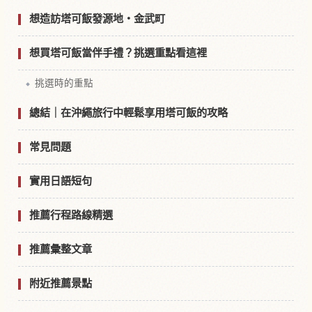
想造訪塔可飯發源地・金武町
想買塔可飯當伴手禮？挑選重點看這裡
挑選時的重點
總結｜在沖繩旅行中輕鬆享用塔可飯的攻略
常見問題
實用日語短句
推薦行程路線精選
推薦彙整文章
附近推薦景點