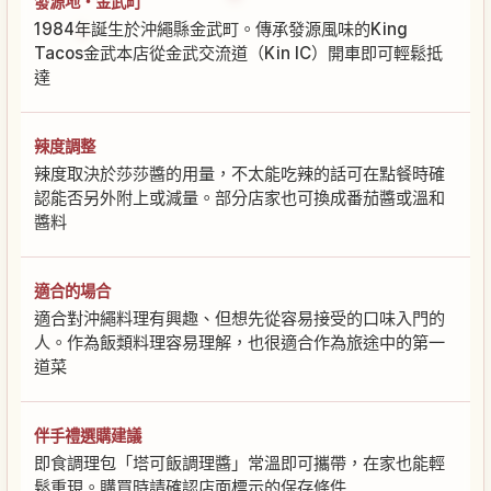
發源地・金武町
1984年誕生於沖繩縣金武町。傳承發源風味的King
Tacos金武本店從金武交流道（Kin IC）開車即可輕鬆抵
達
辣度調整
辣度取決於莎莎醬的用量，不太能吃辣的話可在點餐時確
認能否另外附上或減量。部分店家也可換成番茄醬或溫和
醬料
適合的場合
適合對沖繩料理有興趣、但想先從容易接受的口味入門的
人。作為飯類料理容易理解，也很適合作為旅途中的第一
道菜
伴手禮選購建議
即食調理包「塔可飯調理醬」常溫即可攜帶，在家也能輕
鬆重現。購買時請確認店面標示的保存條件