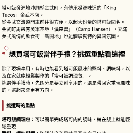
塔可飯發源地沖繩縣金武町，有傳承發源味道的「King
Tacos」金武本店。
從金武交流道開車前往很方便，以超大份量的塔可飯聞名。
金武町周邊有美軍基地「漢森營」（Camp Hansen），充滿
美式風情的飲食街「新開地」也能體驗獨特的異國氛圍。
想買塔可飯當伴手禮？挑選重點看這裡
除了現場享用，有時也能看到塔可飯風味的醬料、調味料，以
及在家就能輕鬆製作的「塔可飯調理包」。
挑選伴手禮時，先區分是要立刻享用的，還是帶回家重現風味
的，選起來會更有方向。
挑選時的重點
塔可飯調理包
：可以簡單完成塔可肉的調味，鋪在飯上就能輕
鬆重現