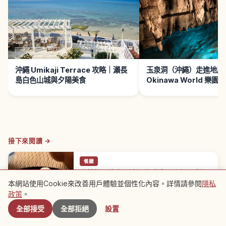
沖繩 Umikaji Terrace 攻略｜瀨長
玉泉洞（沖繩）走進地底
島白色山城與夕陽美食
Okinawa World 樂園
接下來閱讀 →
餐廳
金楚糕是什麼？沖繩伴手禮口味與選購指
本網站使用Cookie來改善用戶體驗並個性化內容。詳情請參閱
隱私
南
附近景點
政策
。
金楚糕為農林水產省地理標示 GI 認證首個糕餅類產
品，源於琉球王朝首里城宮廷料理人之手。原料為麵
沖繩縣
→
全部接受
全部拒絕
設置
粉等穀粉、砂糖與豬油，沖繩豬油中油酸賦予醇厚風
味。經典原味外有鹽味、黑糖、紅芋等沖繩風味，造
型從傳統細長形到圓形、愛心形多元，那霸機場與國