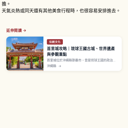
擔。
天氣炎熱或同天還有其他美食行程時，也很容易安排進去。
延伸閱讀 →
伝統文化
首里城攻略｜琉球王國古城、世界遺產
與參觀重點
首里城位於沖繩縣那霸市，曾是琉球王國的政治、
外交與文化中心，繁榮約450年。據稱於14世紀左
沖繩縣
→
右創建，2000年「首里城跡」以世界遺產「琉球
王國的城及相關遺產群」登錄。2019年10月火災使
正殿等主要建物燒毀，目前以2026年度完成為目標
復原。守禮門曾被採用於兩千日圓紙幣。