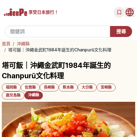
享受
日本旅行！
首頁
/
沖繩縣
/
塔可飯｜沖繩金武町1984年誕生的Chanpurū文化料理
塔可飯｜沖繩金武町1984年誕生的
Chanpurū文化料理
福岡縣
佐賀縣
長崎縣
熊本縣
大分縣
宮崎縣
沖繩縣
鹿兒島縣