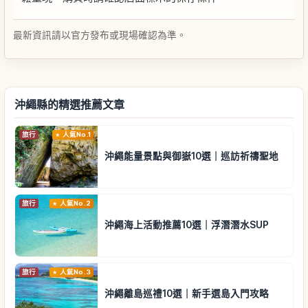
最新資訊請以官方發布或現場確認為準。
沖繩縣的精選推薦文章
旅行
人氣No.1
沖繩能量景點與御嶽10選｜巡訪祈禱聖地
旅行
人氣No.2
沖繩海上活動推薦10選｜浮潛潛水SUP
旅行
人氣No.3
沖繩離島巡禮10選｜新手選島入門攻略