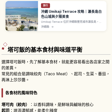
旅行
沖繩 Umikaji Terrace 攻略｜瀨長島白
色山城與夕陽美食
Umikaji Terrace 位於沖繩縣豐見城市瀨長島，從
那霸機場開車約15分鐘。純白建物沿坡面面向大海
沖繩縣
→
層層展開，與藍天與海洋形成鮮明對比。約47間店
鋪匯聚購物與美食，提供沖繩蕎麥麵、塔可飯等在
地料理。位置接近那霸機場跑道，可近距離看到飛
機起降。傍晚的夕陽景色夢幻。
塔可飯的基本食材與味道平衡
選擇塔可飯時，先了解基本食材，就能更容易看出各店家之間
的差異。
常見的組合是調味絞肉（Taco Meat）、起司、生菜、番茄，
再淋上莎莎醬。
各食材的風味特色
塔可肉（絞肉）
：以香料調味，是鮮味與鹹味的核心
起司
：增添濃郁感，能柔化辣度