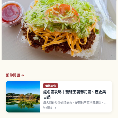
延伸閱讀 →
伝統文化
識名園攻略｜琉球王朝御花園、歷史與
自然
識名園位於沖繩那霸市，是琉球王家別邸庭園，
1799年建造，2000年作為世界遺產「琉球王國的
沖繩縣
→
城及相關遺產群」之一登錄。曾用於王族休養與接
待中國皇帝使者（冊封使）的迎賓館，融合日本大