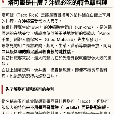
塔可飯是什麼？沖繩必吃的特色飯料理
塔可飯（Taco Rice）是將墨西哥塔可的餡料鋪在白飯上享用
的料理，在沖繩深受當地人喜愛。
這道料理誕生於1984年的沖繩縣金武町（Kin-chō），是沖繩
原創的在地美食，據說由位於美軍基地附近的餐飲店「Parlor
千里」創辦人儀保松三（Gibo Matsuzō）先生所發明。
最常見的組合是將絞肉、起司、生菜、番茄等層層疊放，同時
兼具
飯料理的飽足感
與
輕食般的隨性感
。
對訪日旅客來說，最大的魅力在於光看外觀就能想像大致的風
味。
白飯上鋪著配料，像丼飯一樣容易親近，即使不擅長辛香料
理，也能透過選擇來調整口味。
先了解塔可飯和塔可的差別
從名稱來看可能會聯想到墨西哥料理塔可（Taco），但塔可
飯最大的特色是
不用墨西哥薄餅（Tortilla）而是搭配白飯
。
因此，口感不像是包著吃的料理，而是將配料與米飯一起享用