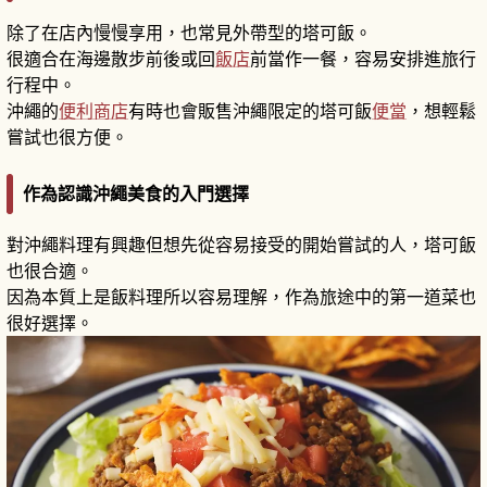
除了在店內慢慢享用，也常見外帶型的塔可飯。
很適合在海邊散步前後或回
飯店
前當作一餐，容易安排進旅行
行程中。
沖繩的
便利商店
有時也會販售沖繩限定的塔可飯
便當
，想輕鬆
嘗試也很方便。
作為認識沖繩美食的入門選擇
對沖繩料理有興趣但想先從容易接受的開始嘗試的人，塔可飯
也很合適。
因為本質上是飯料理所以容易理解，作為旅途中的第一道菜也
很好選擇。