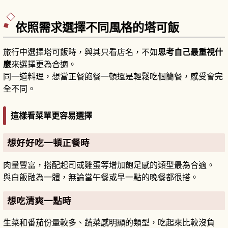
名庭園回遊式、中國風六角堂與琉球石造技法。心
字池、御殿、勸耕台是看點。入園費400日圓。
依照需求選擇不同風格的塔可飯
旅行中選擇塔可飯時，與其只看店名，不如
思考自己最重視什
麼
來選擇更為合適。
同一道料理，想當正餐飽餐一頓還是輕鬆吃個簡餐，感受會完
全不同。
這樣看菜單更容易選擇
想好好吃一頓正餐時
肉量豐富，搭配起司或雞蛋等增加飽足感的類型最為合適。
與白飯融為一體，無論當午餐或早一點的晚餐都很搭。
想吃清爽一點時
生菜和番茄份量較多、蔬菜感明顯的類型，吃起來比較沒負