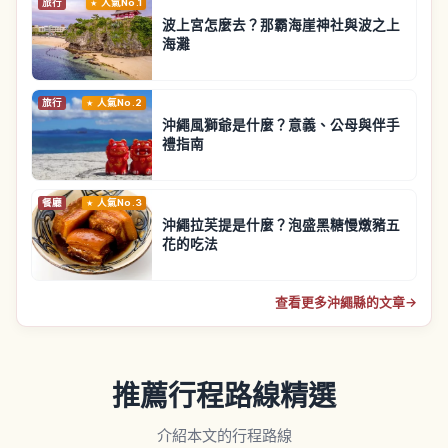
旅行
人氣No.1
波上宮怎麼去？那霸海崖神社與波之上
海灘
旅行
人氣No.2
沖繩風獅爺是什麼？意義、公母與伴手
禮指南
餐廳
人氣No.3
沖繩拉芙提是什麼？泡盛黑糖慢燉豬五
花的吃法
查看更多沖繩縣的文章
→
推薦行程路線精選
介紹本文的行程路線