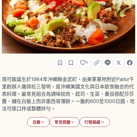
1
塔可飯誕生於1984年沖繩縣金武町、由美軍基地附近Parlor千
里創辦人儀保松三發明，是沖繩美國文化與日本飲食融合的代
表料理。最常見組合為調味絞肉、起司、生菜、番茄搭配莎莎
醬，鋪在白飯上而非墨西哥薄餅。一盤約600至1000日圓，吃
法可逐口拌或整體拌勻。
目錄
常見問題
行程路線