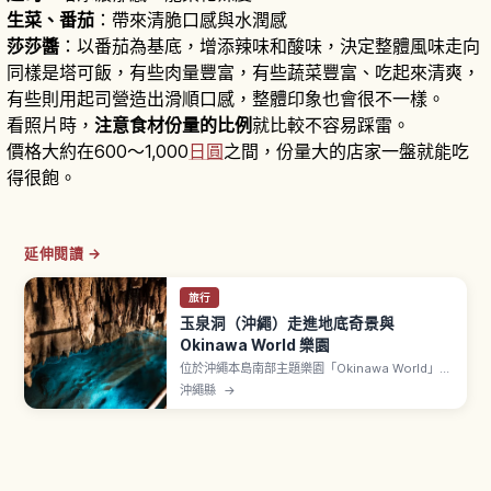
生菜、番茄
：帶來清脆口感與水潤感
莎莎醬
：以番茄為基底，增添辣味和酸味，決定整體風味走向
同樣是塔可飯，有些肉量豐富，有些蔬菜豐富、吃起來清爽，
有些則用起司營造出滑順口感，整體印象也會很不一樣。
看照片時，
注意食材份量的比例
就比較不容易踩雷。
價格大約在600～1,000
日圓
之間，份量大的店家一盤就能吃
得很飽。
延伸閱讀 →
旅行
玉泉洞（沖繩）走進地底奇景與
Okinawa World 樂園
位於沖繩本島南部主題樂園「Okinawa World」內
的玉泉洞，是全長超過5公里、其中約890公尺對
沖繩縣
→
外開放的巨大鐘乳石洞。文章介紹壯觀的鐘乳石
群、被稱為「黃金茶室」的金黃色岩壁、地底河流
與湖泊、全年約21℃涼爽的洞內環境，以及參觀動
線、所需時間與順遊園區其他設施的建議。