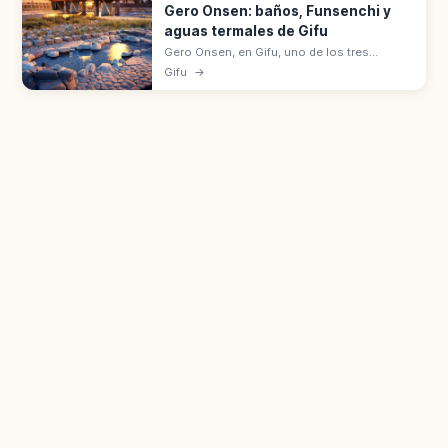
Gero Onsen: baños, Funsenchi y
aguas termales de Gifu
Gero Onsen, en Gifu, uno de los tres
grandes onsen de Japón con Arima (Hyōgo)
Gifu
→
y Kusatsu (Gunma). Aguas alcalinas
simples (pH 9,18) y manantial a 55 °C.