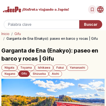
¡Disfruta
viajando a Japón!
Inicio
/
Gifu
/
Garganta de Ena (Enakyo): paseo en barco y rocas | Gifu
Garganta de Ena (Enakyo): paseo en
barco y rocas | Gifu
Niigata
Toyama
Ishikawa
Fukui
Yamanashi
Gifu
Nagano
Shizuoka
Aichi