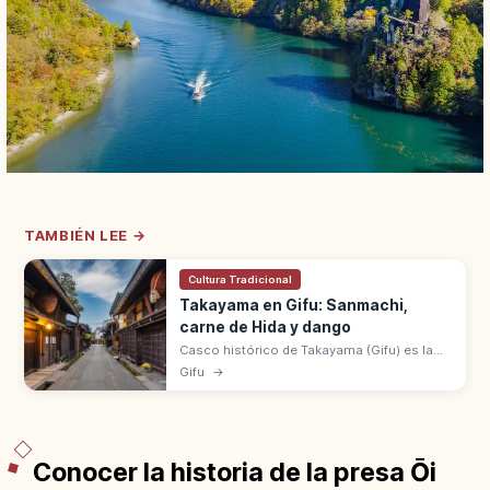
TAMBIÉN LEE →
Cultura Tradicional
Takayama en Gifu: Sanmachi,
carne de Hida y dango
Casco histórico de Takayama (Gifu) es la
'pequeña Kioto de Hida' con machiya del
Gifu
→
distrito Sanmachi. Carne de Hida, dango y
mercados matutinos junto al río.
Conocer la historia de la presa Ōi