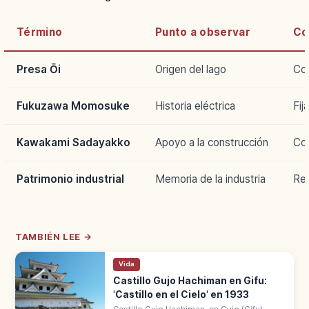
Término
Punto a observar
Co
Presa Ōi
Origen del lago
Con
Fukuzawa Momosuke
Historia eléctrica
Fij
Kawakami Sadayakko
Apoyo a la construcción
Con
Patrimonio industrial
Memoria de la industria
Res
TAMBIÉN LEE →
Vida
Castillo Gujo Hachiman en Gifu:
'Castillo en el Cielo' en 1933
Castillo Gujo Hachiman, en Gujo (Gifu),