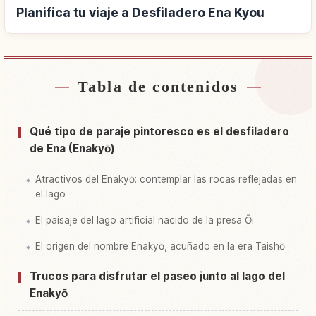
Planifica tu viaje a Desfiladero Ena Kyou
Tabla de contenidos
Buscar alojamiento cerca de Desfiladero Ena
↗
Kyou
Qué tipo de paraje pintoresco es el desfiladero
Buscar experiencias en Desfiladero Ena Kyou
↗
de Ena (Enakyō)
Atractivos del Enakyō: contemplar las rocas reflejadas en
el lago
El paisaje del lago artificial nacido de la presa Ōi
El origen del nombre Enakyō, acuñado en la era Taishō
Trucos para disfrutar el paseo junto al lago del
Enakyō