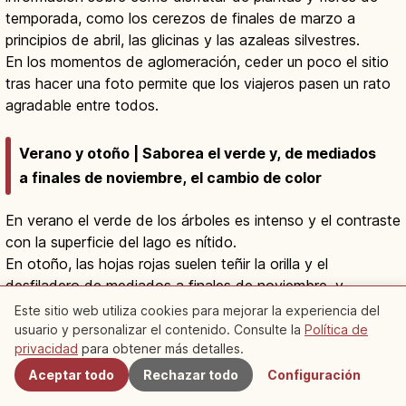
temporada, como los cerezos de finales de marzo a
principios de abril, las glicinas y las azaleas silvestres.
En los momentos de aglomeración, ceder un poco el sitio
tras hacer una foto permite que los viajeros pasen un rato
agradable entre todos.
Verano y otoño | Saborea el verde y, de mediados
a finales de noviembre, el cambio de color
En verano el verde de los árboles es intenso y el contraste
con la superficie del lago es nítido.
En otoño, las hojas rojas suelen teñir la orilla y el
desfiladero de mediados a finales de noviembre, y
también cambia el aspecto de los acantilados vistos
Este sitio web utiliza cookies para mejorar la experiencia del
desde el barco turístico.
usuario y personalizar el contenido. Consulte la
Política de
Cercanos
privacidad
para obtener más detalles.
Como según el tiempo el suelo puede volverse resbaladizo,
elegir un calzado cómodo es lo más seguro.
Aceptar todo
Rechazar todo
Configuración