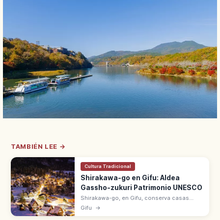
TAMBIÉN LEE →
Cultura Tradicional
Shirakawa-go en Gifu: Aldea
Gassho-zukuri Patrimonio UNESCO
Shirakawa-go, en Gifu, conserva casas
gassho-zukuri con tejados de paja.
Gifu
→
Patrimonio UNESCO desde 1995 junto con