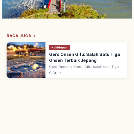
BACA JUGA →
Kehidupan
Gero Onsen Gifu: Salah Satu Tiga
Onsen Terbaik Jepang
Gero Onsen di Gero, Gifu: salah satu Tiga
Onsen Terbaik Jepang bersama Arima &
Gifu
→
Kusatsu. Dipuji biksu Banri Shuku era
Muromachi; 'onsen kulit cantik'.