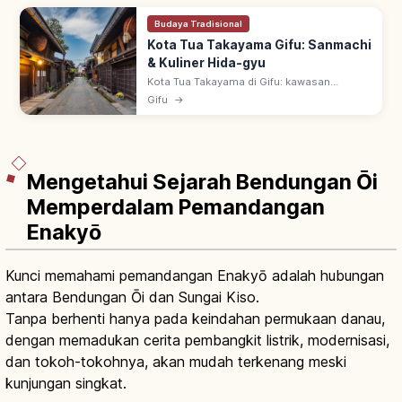
Budaya Tradisional
Kota Tua Takayama Gifu: Sanmachi
& Kuliner Hida-gyu
Kota Tua Takayama di Gifu: kawasan
pelestarian bangunan tradisional zaman
Gifu
→
Edo–Meiji, dijuluki 'Kyoto Kecil di Hida'. Jalan
Sanmachi, pasar pagi, Hida-gyu.
Mengetahui Sejarah Bendungan Ōi
Memperdalam Pemandangan
Enakyō
Kunci memahami pemandangan Enakyō adalah hubungan
antara Bendungan Ōi dan Sungai Kiso.
Tanpa berhenti hanya pada keindahan permukaan danau,
dengan memadukan cerita pembangkit listrik, modernisasi,
dan tokoh-tokohnya, akan mudah terkenang meski
kunjungan singkat.