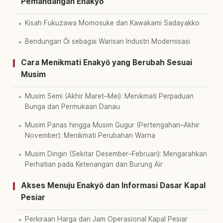
Pemandangan Enakyō
Kisah Fukuzawa Momosuke dan Kawakami Sadayakko
Bendungan Ōi sebagai Warisan Industri Modernisasi
Cara Menikmati Enakyō yang Berubah Sesuai
Musim
Musim Semi (Akhir Maret–Mei): Menikmati Perpaduan
Bunga dan Permukaan Danau
Musim Panas hingga Musim Gugur (Pertengahan–Akhir
November): Menikmati Perubahan Warna
Musim Dingin (Sekitar Desember–Februari): Mengarahkan
Perhatian pada Ketenangan dan Burung Air
Akses Menuju Enakyō dan Informasi Dasar Kapal
Pesiar
Perkiraan Harga dan Jam Operasional Kapal Pesiar