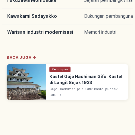
Fukuzawa Momosuke
Sejarah pembangkit listr
Kawakami Sadayakko
Dukungan pembanguna
Warisan industri modernisasi
Memori industri
BACA JUGA →
Kehidupan
Kastel Gujo Hachiman Gifu: Kastel
di Langit Sejak 1933
Gujo Hachiman-jo di Gifu: kastel puncak
Hachimanyama, dijuluki 'kastel di langit'.
Gifu
→
Tenshu kayu rekonstruksi 1933, salah satu
kastel rekonstruksi kayu tertua.