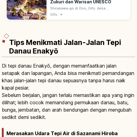
Zukuri dan Warisan UNESCO
Shirakawa-go di Ono, Gifu: desa
pegunungan gassho-zukuri (atap jerami
Gifu
→
curam mirip tangan berdoa). UNESCO 1995
bersama Gokayama; lanskap empat musim
ikonik.
Tips Menikmati Jalan-Jalan Tepi
Danau Enakyō
Di tepi danau Enakyō, dengan memanfaatkan jalan
setapak dan lapangan, Anda bisa menikmati pemandangan
khas jalan-jalan tepi danau sepuasnya tanpa harus naik
kapal pesiar.
Sebelum berjalan, jangan terlalu memastikan apa yang ingin
dilihat; lebih cocok memandang permukaan danau, batu,
bunga, jembatan, dan arah bendungan dengan mengubah
sedikit demi sedikit.
Merasakan Udara Tepi Air di Sazanami Hiroba