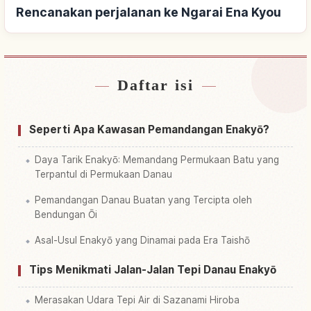
Rencanakan perjalanan ke Ngarai Ena Kyou
Daftar isi
Cari penginapan dekat Ngarai Ena Kyou
↗
Cari aktivitas di Ngarai Ena Kyou
↗
Seperti Apa Kawasan Pemandangan Enakyō?
Daya Tarik Enakyō: Memandang Permukaan Batu yang
Terpantul di Permukaan Danau
Pemandangan Danau Buatan yang Tercipta oleh
Bendungan Ōi
Asal-Usul Enakyō yang Dinamai pada Era Taishō
Tips Menikmati Jalan-Jalan Tepi Danau Enakyō
Merasakan Udara Tepi Air di Sazanami Hiroba