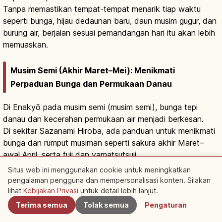
Tanpa memastikan tempat-tempat menarik tiap waktu
seperti bunga, hijau dedaunan baru, daun musim gugur, dan
burung air, berjalan sesuai pemandangan hari itu akan lebih
memuaskan.
Musim Semi (Akhir Maret–Mei): Menikmati
Perpaduan Bunga dan Permukaan Danau
Di Enakyō pada musim semi (musim semi), bunga tepi
danau dan kecerahan permukaan air menjadi berkesan.
Di sekitar Sazanami Hiroba, ada panduan untuk menikmati
bunga dan rumput musiman seperti sakura akhir Maret–
awal April, serta fuji dan yamatsutsuji.
Saat ramai, memberikan sedikit tempat setelah berfoto
Situs web ini menggunakan cookie untuk meningkatkan
akan membuat sesama wisatawan dapat menghabiskan
pengalaman pengguna dan mempersonalisasi konten. Silakan
Terdekat
waktu dengan nyaman.
lihat
Kebijakan Privasi
untuk detail lebih lanjut.
Terima semua
Tolak semua
Pengaturan
Musim Panas hingga Musim Gugur (Pertengahan–