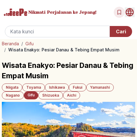
Nikmati Perjalanan
ke Jepang!
Beranda
/
Gifu
/
Wisata Enakyo: Pesiar Danau & Tebing Empat Musim
Wisata Enakyo: Pesiar Danau & Tebing
Empat Musim
Niigata
Toyama
Ishikawa
Fukui
Yamanashi
Gifu
Nagano
Shizuoka
Aichi