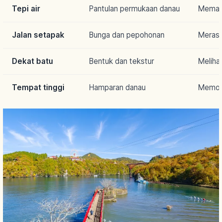
Tepi air
Pantulan permukaan danau
Meman
Jalan setapak
Bunga dan pepohonan
Meras
Dekat batu
Bentuk dan tekstur
Meliha
Tempat tinggi
Hamparan danau
Memotr