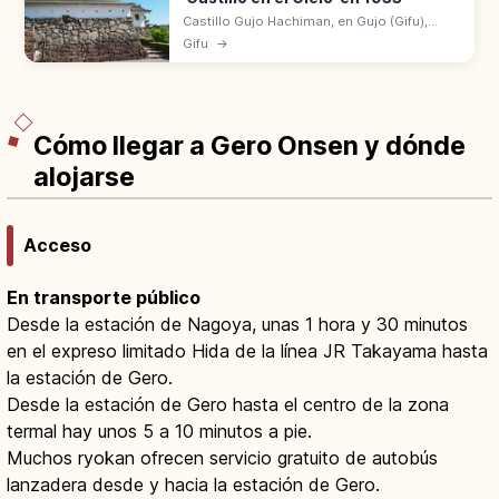
Castillo Gujo Hachiman, en Gujo (Gifu),
tiene un tenshu de madera reconstruido en
Gifu
→
1933, uno de los más antiguos
reconstruidos. Apodado 'castillo en el
cielo'.
Cómo llegar a Gero Onsen y dónde
alojarse
Acceso
En transporte público
Desde la estación de Nagoya, unas 1 hora y 30 minutos
en el expreso limitado Hida de la línea JR Takayama hasta
la estación de Gero.
Desde la estación de Gero hasta el centro de la zona
termal hay unos 5 a 10 minutos a pie.
Muchos ryokan ofrecen servicio gratuito de autobús
lanzadera desde y hacia la estación de Gero.