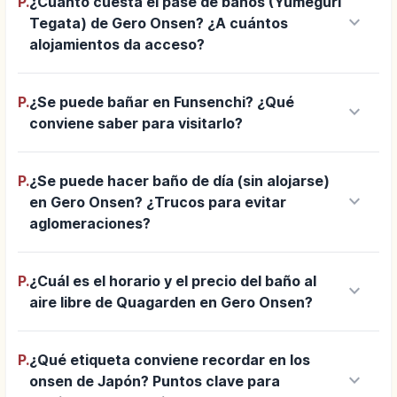
P.
¿Cuánto cuesta el pase de baños (Yumeguri
keyboard_arrow_down
Tegata) de Gero Onsen? ¿A cuántos
alojamientos da acceso?
P.
¿Se puede bañar en Funsenchi? ¿Qué
keyboard_arrow_down
conviene saber para visitarlo?
P.
¿Se puede hacer baño de día (sin alojarse)
keyboard_arrow_down
en Gero Onsen? ¿Trucos para evitar
aglomeraciones?
P.
¿Cuál es el horario y el precio del baño al
keyboard_arrow_down
aire libre de Quagarden en Gero Onsen?
P.
¿Qué etiqueta conviene recordar en los
keyboard_arrow_down
onsen de Japón? Puntos clave para