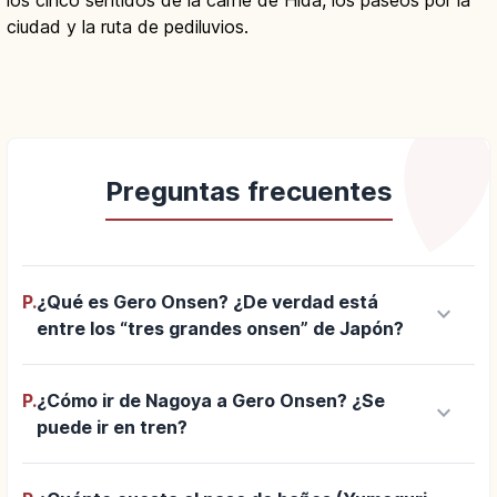
los cinco sentidos de la carne de Hida, los paseos por la
ciudad y la ruta de pediluvios.
Preguntas frecuentes
P.
¿Qué es Gero Onsen? ¿De verdad está
keyboard_arrow_down
entre los “tres grandes onsen” de Japón?
P.
¿Cómo ir de Nagoya a Gero Onsen? ¿Se
keyboard_arrow_down
puede ir en tren?