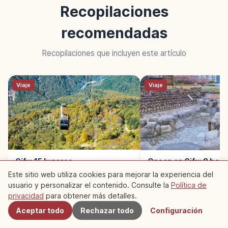
Recopilaciones
recomendadas
Recopilaciones que incluyen este artículo
Viaje
Viaje
Gifu: 15 lugares
Onsen en Gifu: 8 bañ
imprescindibles para tu
termales de Gero a 
Este sitio web utiliza cookies para mejorar la experiencia del
primera visita
usuario y personalizar el contenido. Consulte la
Política de
Cercanos
privacidad
para obtener más detalles.
Aceptar todo
Rechazar todo
Configuración