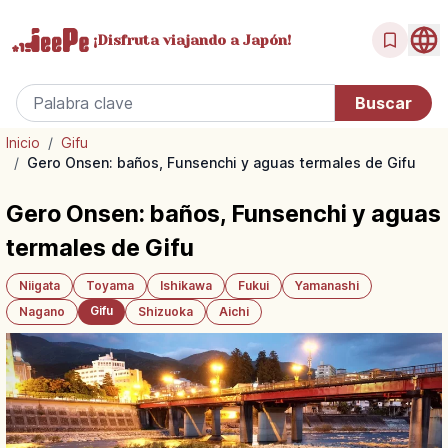
¡Disfruta
viajando a Japón!
Inicio
/
Gifu
/
Gero Onsen: baños, Funsenchi y aguas termales de Gifu
Gero Onsen: baños, Funsenchi y aguas
termales de Gifu
Niigata
Toyama
Ishikawa
Fukui
Yamanashi
Gifu
Nagano
Shizuoka
Aichi