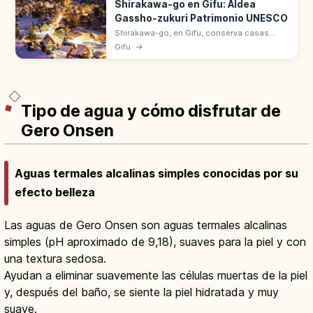
Shirakawa-go en Gifu: Aldea
Gassho-zukuri Patrimonio UNESCO
Shirakawa-go, en Gifu, conserva casas
gassho-zukuri con tejados de paja.
Gifu
→
Patrimonio UNESCO desde 1995 junto con
Gokayama, en aldeas históricas del Japón
rural.
Tipo de agua y cómo disfrutar de
Gero Onsen
Aguas termales alcalinas simples conocidas por su
efecto belleza
Las aguas de Gero Onsen son aguas termales alcalinas
simples (pH aproximado de 9,18), suaves para la piel y con
una textura sedosa.
Ayudan a eliminar suavemente las células muertas de la piel
y, después del baño, se siente la piel hidratada y muy
suave.