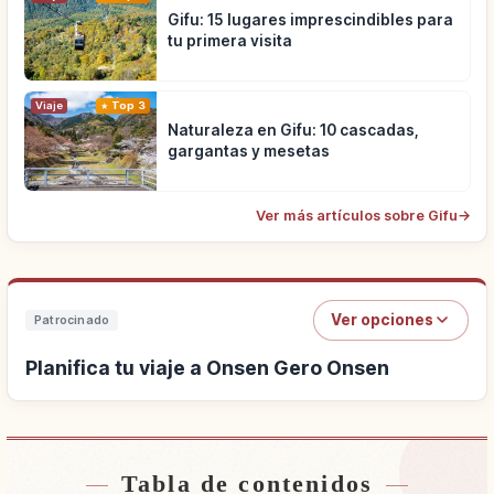
Gifu: 15 lugares imprescindibles para
tu primera visita
Viaje
Top 3
Naturaleza en Gifu: 10 cascadas,
gargantas y mesetas
Ver más artículos sobre Gifu
→
Ver opciones
Patrocinado
Planifica tu viaje a Onsen Gero Onsen
Tabla de contenidos
Buscar alojamiento cerca de Onsen Gero Onsen
↗