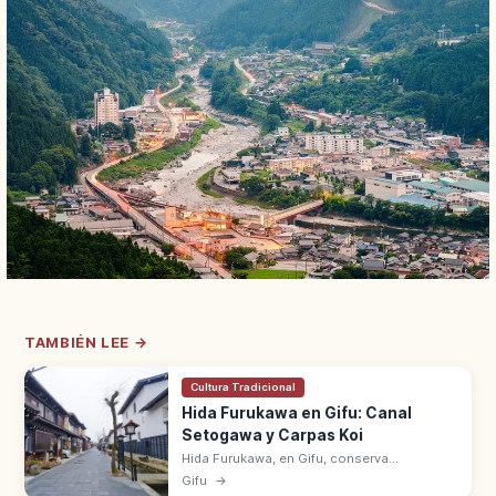
TAMBIÉN LEE →
Cultura Tradicional
Hida Furukawa en Gifu: Canal
Setogawa y Carpas Koi
Hida Furukawa, en Gifu, conserva
almacenes blancos junto al canal
Gifu
→
Setogawa con carpas koi. A 15 min en tren