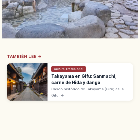
TAMBIÉN LEE →
Cultura Tradicional
Takayama en Gifu: Sanmachi,
carne de Hida y dango
Casco histórico de Takayama (Gifu) es la
'pequeña Kioto de Hida' con machiya del
Gifu
→
distrito Sanmachi. Carne de Hida, dango y
mercados matutinos junto al río.