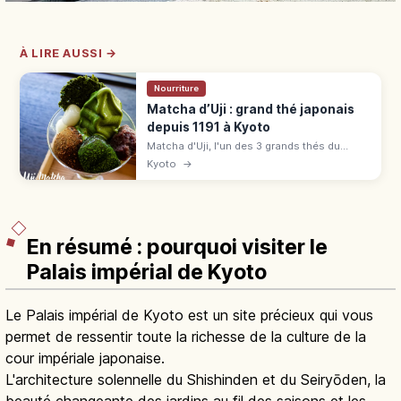
À LIRE AUSSI →
Nourriture
Matcha d’Uji : grand thé japonais
depuis 1191 à Kyoto
Matcha d'Uji, l'un des 3 grands thés du
Japon depuis 1191. Cueillette, parfaits, sites
Kyoto
→
UNESCO Byōdō-in et Ujigami : guide autour
de JR Uji.
En résumé : pourquoi visiter le
Palais impérial de Kyoto
Le Palais impérial de Kyoto est un site précieux qui vous
permet de ressentir toute la richesse de la culture de la
cour impériale japonaise.
L'architecture solennelle du Shishinden et du Seiryōden, la
beauté changeante des jardins au fil des saisons et les