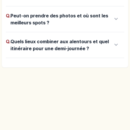
Q.
Peut-on prendre des photos et où sont les
keyboard_arrow_down
meilleurs spots ?
Q.
Quels lieux combiner aux alentours et quel
keyboard_arrow_down
itinéraire pour une demi-journée ?