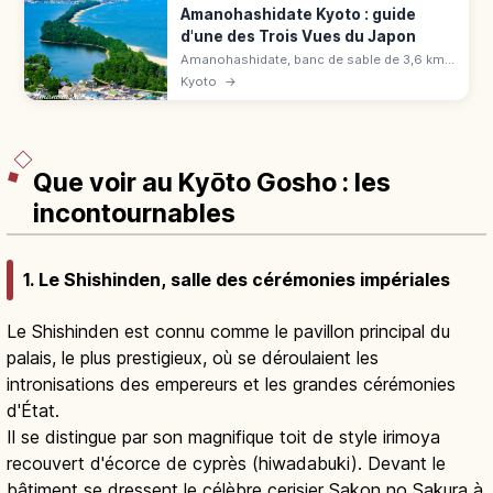
Amanohashidate Kyoto : guide
d'une des Trois Vues du Japon
Amanohashidate, banc de sable de 3,6 km
bordé de 6 700 pins : une des Trois Vues du
Kyoto
→
Japon. Panoramas, vélo, spécialités, accès
en 2h depuis Kyoto.
Que voir au Kyōto Gosho : les
incontournables
1. Le Shishinden, salle des cérémonies impériales
Le Shishinden est connu comme le pavillon principal du
palais, le plus prestigieux, où se déroulaient les
intronisations des empereurs et les grandes cérémonies
d'État.
Il se distingue par son magnifique toit de style irimoya
recouvert d'écorce de cyprès (hiwadabuki). Devant le
bâtiment se dressent le célèbre cerisier Sakon no Sakura à