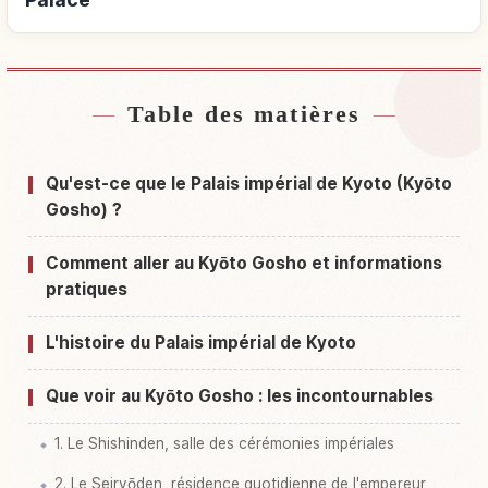
Table des matières
Hébergements près de Kyoto Imperial Palace
↗
Activités à Kyoto Imperial Palace
↗
Qu'est-ce que le Palais impérial de Kyoto (Kyōto
Gosho) ?
Comment aller au Kyōto Gosho et informations
pratiques
L'histoire du Palais impérial de Kyoto
Que voir au Kyōto Gosho : les incontournables
1. Le Shishinden, salle des cérémonies impériales
2. Le Seiryōden, résidence quotidienne de l'empereur