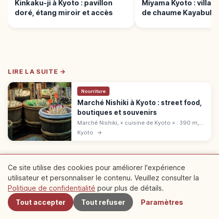
Kinkaku-ji à Kyoto : pavillon
Miyama Kyoto : village
doré, étang miroir et accès
de chaume Kayabuki 
LIRE LA SUITE →
Nourriture
Marché Nishiki à Kyoto : street food,
boutiques et souvenirs
Marché Nishiki, « cuisine de Kyoto » : 390 m,
126 boutiques depuis 1615. Tsukemono,
Kyoto
→
dashimaki, fu, yuba. Accès Kawaramachi ou
Shijō : guide street food.
※ Le contenu de l'article est basé sur des informations au moment de la
Ce site utilise des cookies pour améliorer l'expérience
rédaction et peut différer de la situation actuelle. De plus, nous ne
utilisateur et personnaliser le contenu. Veuillez consulter la
À proximité
garantissons pas l'exactitude et l'exhaustivité du contenu publié, merci de
Politique de confidentialité
pour plus de détails.
votre compréhension.
Sponsorisé
Cet article peut contenir des publicités (liens affiliés) ;
Tout accepter
Tout refuser
Paramètres
nous pouvons percevoir une commission sur les réservations effectuées
via ces liens.