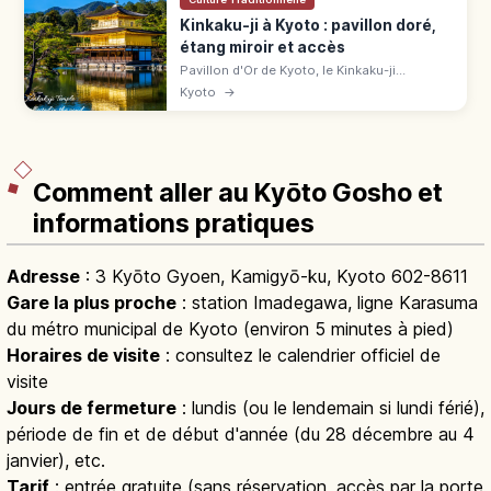
Kinkaku-ji à Kyoto : pavillon doré,
étang miroir et accès
Pavillon d'Or de Kyoto, le Kinkaku-ji
(UNESCO) éblouit avec ses 3 étages dorés
Kyoto
→
reflétés dans l'étang. Tarifs, horaires, accès
en bus et meilleures saisons.
Comment aller au Kyōto Gosho et
informations pratiques
Adresse
: 3 Kyōto Gyoen, Kamigyō-ku, Kyoto 602-8611
Gare la plus proche
: station Imadegawa, ligne Karasuma
du métro municipal de Kyoto (environ 5 minutes à pied)
Horaires de visite
: consultez le calendrier officiel de
visite
Jours de fermeture
: lundis (ou le lendemain si lundi férié),
période de fin et de début d'année (du 28 décembre au 4
janvier), etc.
Tarif
: entrée gratuite (sans réservation, accès par la porte