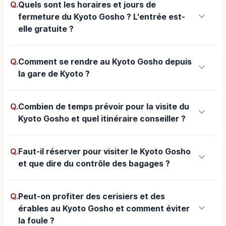
Q.
Quels sont les horaires et jours de
keyboard_arrow_down
fermeture du Kyoto Gosho ? L'entrée est-
elle gratuite ?
Q.
Comment se rendre au Kyoto Gosho depuis
keyboard_arrow_down
la gare de Kyoto ?
Q.
Combien de temps prévoir pour la visite du
keyboard_arrow_down
Kyoto Gosho et quel itinéraire conseiller ?
Q.
Faut-il réserver pour visiter le Kyoto Gosho
keyboard_arrow_down
et que dire du contrôle des bagages ?
Q.
Peut-on profiter des cerisiers et des
keyboard_arrow_down
érables au Kyoto Gosho et comment éviter
la foule ?