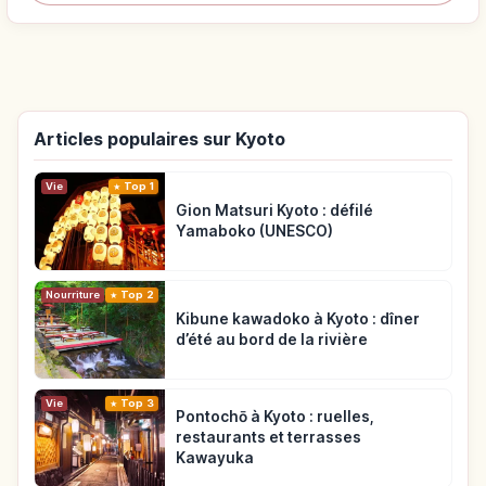
Articles populaires sur Kyoto
Vie
Top 1
Gion Matsuri Kyoto : défilé
Yamaboko (UNESCO)
Nourriture
Top 2
Kibune kawadoko à Kyoto : dîner
d’été au bord de la rivière
Vie
Top 3
Pontochō à Kyoto : ruelles,
restaurants et terrasses
Kawayuka