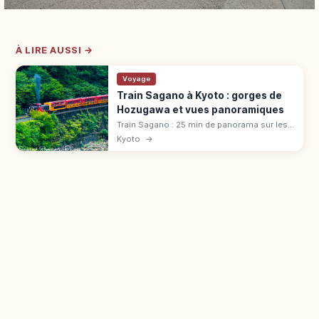
À LIRE AUSSI →
Voyage
Train Sagano à Kyoto : gorges de
Hozugawa et vues panoramiques
Train Sagano : 25 min de panorama sur les
gorges de Hozugawa (7,3 km). Tarif 880 ¥,
Kyoto
→
voiture « The Rich », réservation cerisiers et
érables.