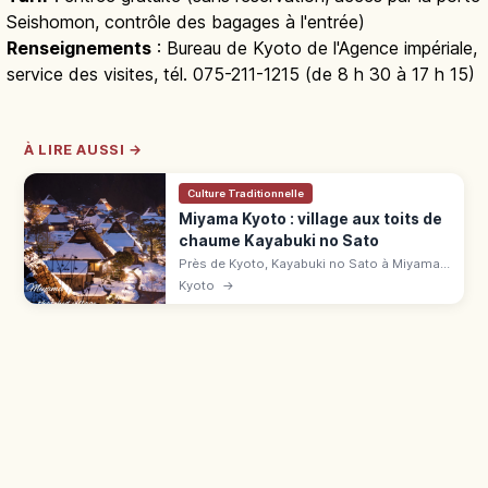
Seishomon, contrôle des bagages à l'entrée)
Renseignements
: Bureau de Kyoto de l'Agence impériale,
service des visites, tél. 075-211-1215 (de 8 h 30 à 17 h 15)
À LIRE AUSSI →
Culture Traditionnelle
Miyama Kyoto : village aux toits de
chaume Kayabuki no Sato
Près de Kyoto, Kayabuki no Sato à Miyama
compte 39 chaumières sur 50 maisons.
Kyoto
→
Musée, parking, accès en bus depuis
Hiyoshi.