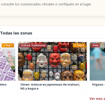
 consulte los comunicados oficiales o verifíquelo en el lugar.
 Todas las zonas
Top 1
Cultura Tradicional
Top 2
Vida
cómo
Omen: máscaras japonesas de matsuri,
Higasa: 
Nō y kagura
Ver más a