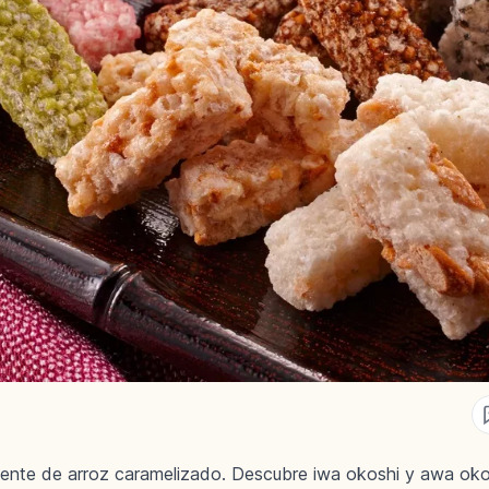
jiente de arroz caramelizado. Descubre iwa okoshi y awa oko