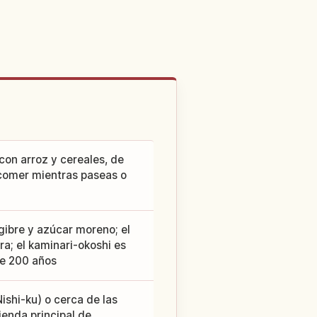
con arroz y cereales, de
 comer mientras paseas o
gibre y azúcar moreno; el
a; el kaminari-okoshi es
de 200 años
ishi-ku) o cerca de las
ienda principal de