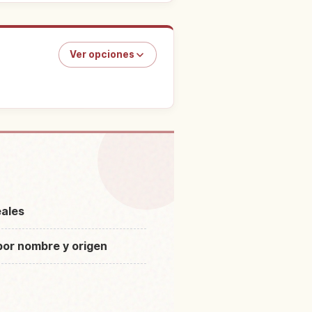
Ver opciones
ncias en Japón
↗
eales
por nombre y origen