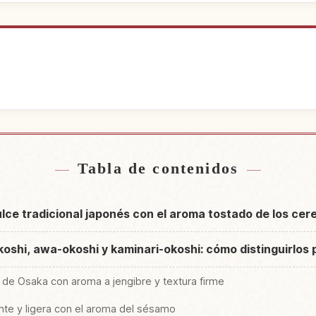
o cerca de Japón
Buscar experie
↗
Tabla de contenidos
lce tradicional japonés con el aroma tostado de los cer
koshi, awa-okoshi y kaminari-okoshi: cómo distinguirlos 
o de Osaka con aroma a jengibre y textura firme
ente y ligera con el aroma del sésamo