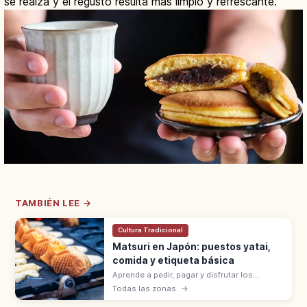
se realza y el regusto resulta más limpio y refrescante.
TAMBIÉN LEE →
Cultura Tradicional
Matsuri en Japón: puestos yatai,
comida y etiqueta básica
Aprende a pedir, pagar y disfrutar los
puestos de comida en los matsuri de
Todas las zonas
→
Japón, con consejos sobre basura, fotos,
alergias y niños.