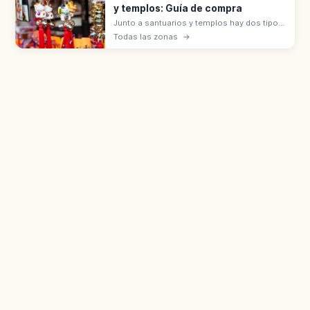
y templos: Guía de compra
Junto a santuarios y templos hay dos tipos
de souvenirs: objetos sagrados (omamori,
Todas las zonas
→
goshuin, ofuda) que se reciben con
hatsuho-ryō, y artesanías en tiendas.