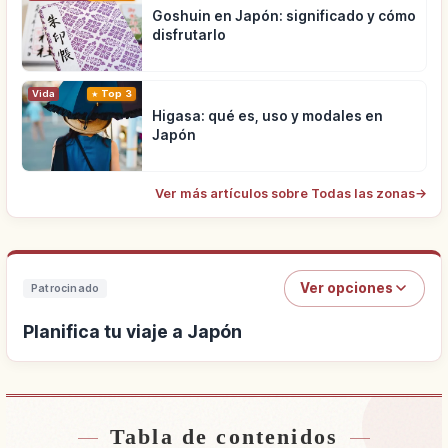
Goshuin en Japón: significado y cómo
disfrutarlo
Vida
Top 3
Higasa: qué es, uso y modales en
Japón
Ver más artículos sobre Todas las zonas
→
Ver opciones
Patrocinado
Planifica tu viaje a Japón
Tabla de contenidos
Buscar alojamiento cerca de Japón
↗