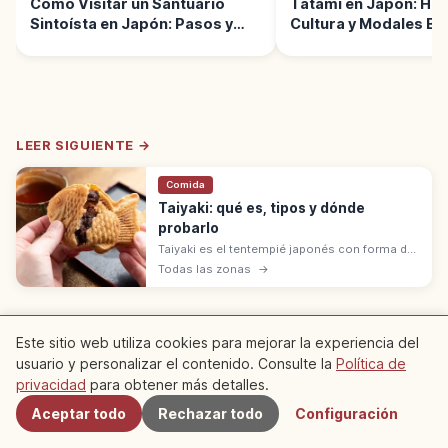
Cómo Visitar un Santuario
Tatami en Japón: Hist
Sintoísta en Japón: Pasos y
Cultura y Modales Bá
Normas
LEER SIGUIENTE →
Comida
Taiyaki: qué es, tipos y dónde
probarlo
Taiyaki es el tentempié japonés con forma de
pez tai: masa rellena cocida en molde,
Todas las zonas
→
habitualmente con anko. Se prepara al
momento. Precio: 150–250 yenes.
※ El contenido del artículo se basa en información del momento de la
Este sitio web utiliza cookies para mejorar la experiencia del
redacción y puede diferir de la situación actual. Además, no
usuario y personalizar el contenido. Consulte la
Política de
Cercanos
garantizamos la exactitud ni la integridad del contenido publicado,
agradecemos su comprensión.
privacidad
para obtener más detalles.
Patrocinado
Este artículo puede contener anuncios (enlaces de
Aceptar todo
Rechazar todo
Configuración
afiliados); podemos ganar una comisión por las reservas realizadas a
través de ellos.