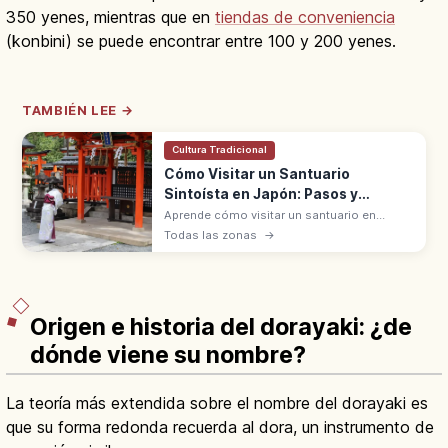
350 yenes, mientras que en
tiendas de conveniencia
(konbini) se puede encontrar entre 100 y 200 yenes.
TAMBIÉN LEE →
Cultura Tradicional
Cómo Visitar un Santuario
Sintoísta en Japón: Pasos y
Normas
Aprende cómo visitar un santuario en
Japón: significado, pasos básicos y
Todas las zonas
→
normas de respeto para vivir la experiencia
con seguridad y sin errores.
Origen e historia del dorayaki: ¿de
dónde viene su nombre?
La teoría más extendida sobre el nombre del dorayaki es
que su forma redonda recuerda al dora, un instrumento de