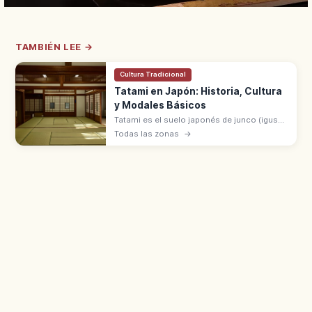
TAMBIÉN LEE →
Cultura Tradicional
Tatami en Japón: Historia, Cultura
y Modales Básicos
Tatami es el suelo japonés de junco (igusa),
símbolo del washitsu, generalizado desde
Todas las zonas
→
el periodo Muromachi. Modales: moverse
sin ruido y no dañar la superficie.