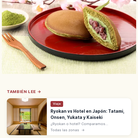
TAMBIÉN LEE →
Viaje
Ryokan vs Hotel en Japón: Tatami,
Onsen, Yukata y Kaiseki
¿Ryokan o hotel? Comparamos
habitaciones, comidas, onsen y normas del
Todas las zonas
→
check-in a la salida. Descubre cuál se
adapta mejor a tu estilo de viaje por Japón.