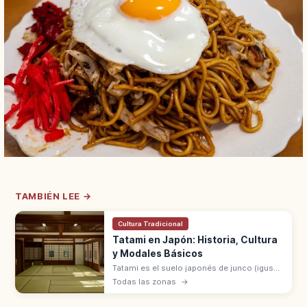
TAMBIÉN LEE →
Cultura Tradicional
Tatami en Japón: Historia, Cultura
y Modales Básicos
Tatami es el suelo japonés de junco (igusa),
símbolo del washitsu, generalizado desde
Todas las zonas
→
el periodo Muromachi. Modales: moverse
sin ruido y no dañar la superficie.