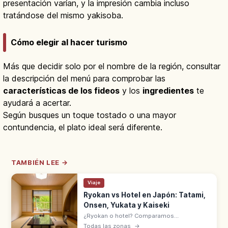
presentación varían, y la impresión cambia incluso
tratándose del mismo yakisoba.
Cómo elegir al hacer turismo
Más que decidir solo por el nombre de la región, consultar
la descripción del menú para comprobar las
características de los fideos
y los
ingredientes
te
ayudará a acertar.
Según busques un toque tostado o una mayor
contundencia, el plato ideal será diferente.
TAMBIÉN LEE →
Viaje
Ryokan vs Hotel en Japón: Tatami,
Onsen, Yukata y Kaiseki
¿Ryokan o hotel? Comparamos
habitaciones, comidas, onsen y normas del
Todas las zonas
→