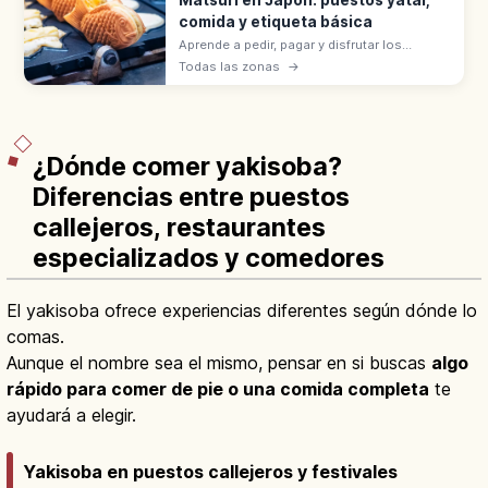
comida y etiqueta básica
Aprende a pedir, pagar y disfrutar los
puestos de comida en los matsuri de
Todas las zonas
→
Japón, con consejos sobre basura, fotos,
alergias y niños.
¿Dónde comer yakisoba?
Diferencias entre puestos
callejeros, restaurantes
especializados y comedores
El yakisoba ofrece experiencias diferentes según dónde lo
comas.
Aunque el nombre sea el mismo, pensar en si buscas
algo
rápido para comer de pie o una comida completa
te
ayudará a elegir.
Yakisoba en puestos callejeros y festivales