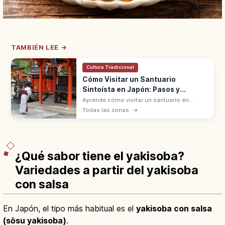
TAMBIÉN LEE →
Cultura Tradicional
Cómo Visitar un Santuario
Sintoísta en Japón: Pasos y
Normas
Aprende cómo visitar un santuario en
Japón: significado, pasos básicos y
Todas las zonas
→
normas de respeto para vivir la experiencia
con seguridad y sin errores.
¿Qué sabor tiene el yakisoba?
Variedades a partir del yakisoba
con salsa
En Japón, el tipo más habitual es el
yakisoba con salsa
(sōsu yakisoba)
.