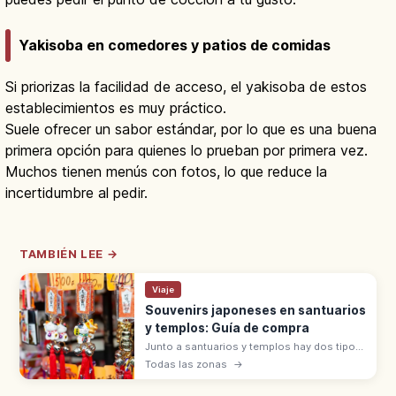
Yakisoba en comedores y patios de comidas
Si priorizas la facilidad de acceso, el yakisoba de estos
establecimientos es muy práctico.
Suele ofrecer un sabor estándar, por lo que es una buena
primera opción para quienes lo prueban por primera vez.
Muchos tienen menús con fotos, lo que reduce la
incertidumbre al pedir.
TAMBIÉN LEE →
Viaje
Souvenirs japoneses en santuarios
y templos: Guía de compra
Junto a santuarios y templos hay dos tipos
de souvenirs: objetos sagrados (omamori,
Todas las zonas
→
goshuin, ofuda) que se reciben con
hatsuho-ryō, y artesanías en tiendas.