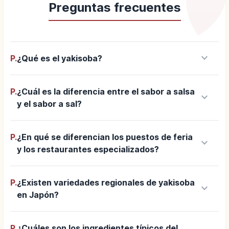
Preguntas frecuentes
keyboard_arrow_down
P.
¿Qué es el yakisoba?
P.
¿Cuál es la diferencia entre el sabor a salsa
keyboard_arrow_down
y el sabor a sal?
P.
¿En qué se diferencian los puestos de feria
keyboard_arrow_down
y los restaurantes especializados?
P.
¿Existen variedades regionales de yakisoba
keyboard_arrow_down
en Japón?
P.
¿Cuáles son los ingredientes típicos del