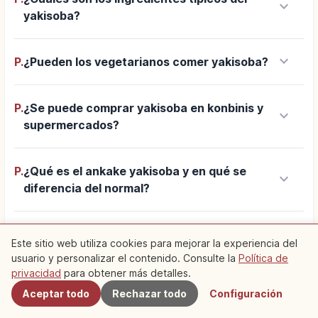
keyboard_arrow_down
yakisoba?
keyboard_arrow_down
P.
¿Pueden los vegetarianos comer yakisoba?
P.
¿Se puede comprar yakisoba en konbinis y
keyboard_arrow_down
supermercados?
P.
¿Qué es el ankake yakisoba y en qué se
keyboard_arrow_down
diferencia del normal?
Este sitio web utiliza cookies para mejorar la experiencia del
add
Ver más
usuario y personalizar el contenido. Consulte la
Política de
Cercanos
privacidad
para obtener más detalles.
Aceptar todo
Rechazar todo
Configuración