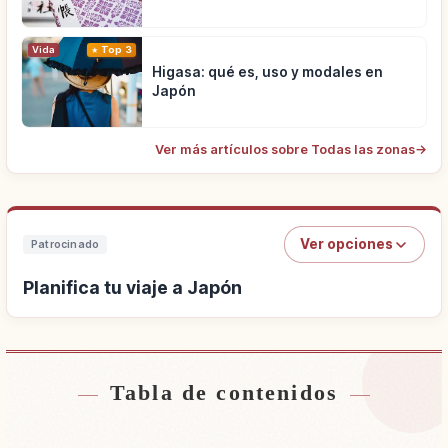
Vida
Top 3
Higasa: qué es, uso y modales en
Japón
Ver más artículos sobre Todas las zonas
→
Ver opciones
Patrocinado
Planifica tu viaje a Japón
Tabla de contenidos
Buscar alojamiento cerca de Japón
↗