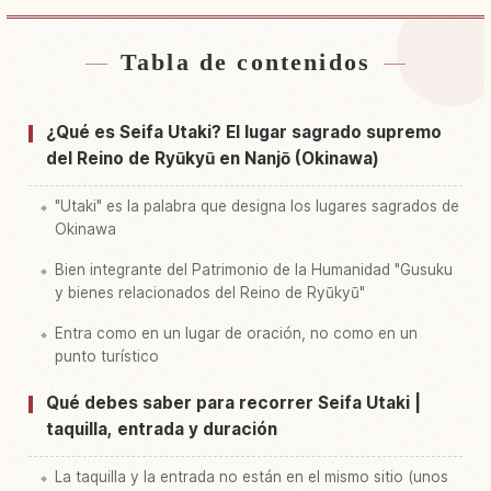
Tabla de contenidos
Buscar alojamiento cerca de Saijou Ontake
↗
Buscar experiencias en Saijou Ontake
↗
¿Qué es Seifa Utaki? El lugar sagrado supremo
del Reino de Ryūkyū en Nanjō (Okinawa)
"Utaki" es la palabra que designa los lugares sagrados de
Okinawa
Bien integrante del Patrimonio de la Humanidad "Gusuku
y bienes relacionados del Reino de Ryūkyū"
Entra como en un lugar de oración, no como en un
punto turístico
Qué debes saber para recorrer Seifa Utaki |
taquilla, entrada y duración
La taquilla y la entrada no están en el mismo sitio (unos