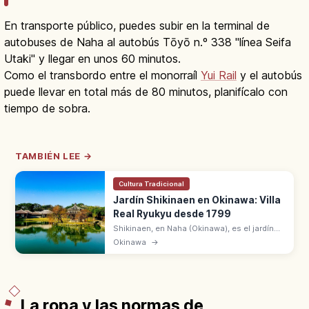
En transporte público, puedes subir en la terminal de
autobuses de Naha al autobús Tōyō n.º 338 "línea Seifa
Utaki" y llegar en unos 60 minutos.
Como el transbordo entre el monorraíl
Yui Rail
y el autobús
puede llevar en total más de 80 minutos, planifícalo con
tiempo de sobra.
TAMBIÉN LEE →
Cultura Tradicional
Jardín Shikinaen en Okinawa: Villa
Real Ryukyu desde 1799
Shikinaen, en Naha (Okinawa), es el jardín
construido en 1799 como villa real de
Okinawa
→
Ryukyu. Patrimonio UNESCO con estanque
Shinji-ike y pabellón hexagonal.
La ropa y las normas de