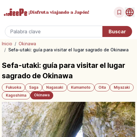
¡Disfruta
viajando a Japón!
Inicio
/
Okinawa
/
Sefa-utaki: guía para visitar el lugar sagrado de Okinawa
Sefa-utaki: guía para visitar el lugar
sagrado de Okinawa
Fukuoka
Saga
Nagasaki
Kumamoto
Oita
Miyazaki
Okinawa
Kagoshima