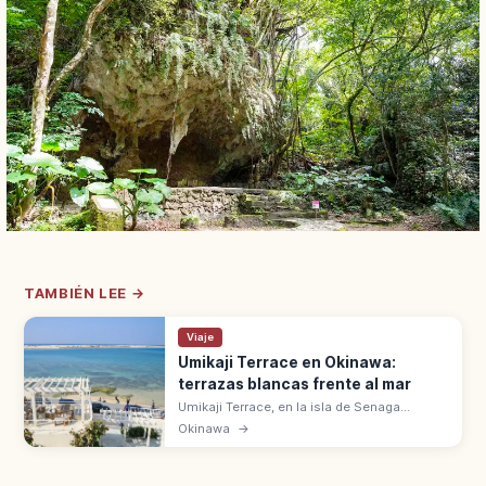
TAMBIÉN LEE →
Viaje
Umikaji Terrace en Okinawa:
terrazas blancas frente al mar
Umikaji Terrace, en la isla de Senaga
(Okinawa), está a 15 min en coche del
Okinawa
→
aeropuerto de Naha. 47 tiendas y
restaurantes en terrazas blancas con vistas
al mar.