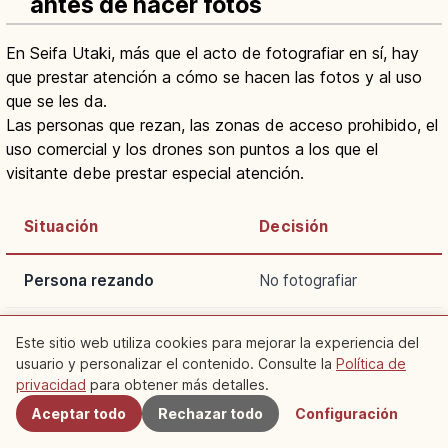
antes de hacer fotos
En Seifa Utaki, más que el acto de fotografiar en sí, hay
que prestar atención a cómo se hacen las fotos y al uso
que se les da.
Las personas que rezan, las zonas de acceso prohibido, el
uso comercial y los drones son puntos a los que el
visitante debe prestar especial atención.
Situación
Decisión
Persona rezando
No fotografiar
Zona de acceso prohibido
No entrar
Este sitio web utiliza cookies para mejorar la experiencia del
usuario y personalizar el contenido. Consulte la
Política de
Cercanos
privacidad
para obtener más detalles.
Uso comercial
Confirmar de antemano
Aceptar todo
Rechazar todo
Configuración
Dron
No introducirlo