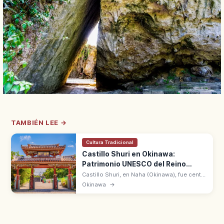
TAMBIÉN LEE →
Cultura Tradicional
Castillo Shuri en Okinawa:
Patrimonio UNESCO del Reino
Ryukyu
Castillo Shuri, en Naha (Okinawa), fue centro
del reino Ryukyu durante 450 años.
Okinawa
→
Patrimonio UNESCO desde 2000.
Reconstrucción del Seiden tras incendio de
2019.