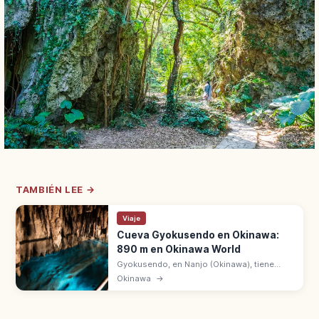
TAMBIÉN LEE →
Viaje
Cueva Gyokusendo en Okinawa:
890 m en Okinawa World
Gyokusendo, en Nanjo (Okinawa), tiene
5.000 m de galerías con 890 m abiertos en
Okinawa
→
Okinawa World. Más de un millón de
estalactitas, 21 °C todo el año.