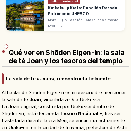
Cultura Tradicional
Kinkaku-ji Kioto: Pabellón Dorado
Patrimonio UNESCO
Kinkaku-ji o Pabellón Dorado, oficialmente
Rokuon-ji, es el templo de Kioto con un
Kyoto
→
Shariden de tres pisos cubierto de pan de
oro. Patrimonio UNESCO desde 1994.
Qué ver en Shōden Eigen-in: la sala
de té Joan y los tesoros del templo
La sala de té «Joan», reconstruida fielmente
Al hablar de Shōden Eigen-in es imprescindible mencionar
la sala de té
Joan
, vinculada a Oda Uraku-sai.
La Joan original, construida por Uraku-sai dentro de
Shōden-in, está declarada
Tesoro Nacional
y, tras ser
trasladada durante la era Meiji, se encuentra actualmente
en Uraku-en, en la ciudad de Inuyama, prefectura de Aichi.