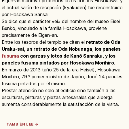
Eigen-an mantuvo profundos lazos con los Hosokawa, y
el actual salón de recepción (kyakuden) fue reconstruido
por Hosokawa Sansai.
Se dice que el carácter «ei» del nombre del museo Eisei
Bunko, vinculado a la familia Hosokawa, proviene
precisamente de Eigen-an.
Entre los tesoros del templo se citan el
retrato de Oda
Uraku-sai, un retrato de Oda Nobunaga, los paneles
fusuma
con garzas y lotos de Kanō Sanraku, y los
paneles fusuma pintados por Hosokawa Morihiro
.
En marzo de 2013 (año 25 de la era Heisei), Hosokawa
Morihiro, 79.º primer ministro de Japón, donó 24 paneles
fusuma pintados por él mismo.
Prestar atención no solo al edificio sino también a las
esculturas, pinturas y piezas artesanales que alberga
aumenta considerablemente la satisfacción de la visita.
TAMBIÉN LEE →