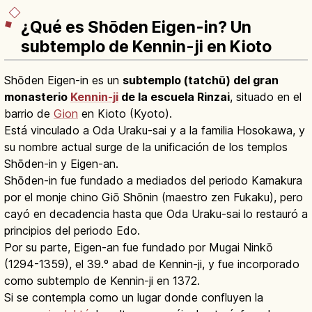
¿Qué es Shōden Eigen-in? Un
subtemplo de Kennin-ji en Kioto
Shōden Eigen-in es un
subtemplo (tatchū) del gran
monasterio
Kennin-ji
de la escuela Rinzai
, situado en el
barrio de
Gion
en Kioto (Kyoto).
Está vinculado a Oda Uraku-sai y a la familia Hosokawa, y
su nombre actual surge de la unificación de los templos
Shōden-in y Eigen-an.
Shōden-in fue fundado a mediados del periodo Kamakura
por el monje chino Giō Shōnin (maestro zen Fukaku), pero
cayó en decadencia hasta que Oda Uraku-sai lo restauró a
principios del periodo Edo.
Por su parte, Eigen-an fue fundado por Mugai Ninkō
(1294-1359), el 39.º abad de Kennin-ji, y fue incorporado
como subtemplo de Kennin-ji en 1372.
Si se contempla como un lugar donde confluyen la