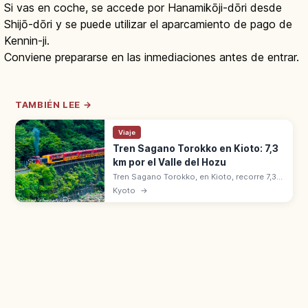
Si vas en coche, se accede por Hanamikōji-dōri desde
Shijō-dōri y se puede utilizar el aparcamiento de pago de
Kennin-ji.
Conviene prepararse en las inmediaciones antes de entrar.
TAMBIÉN LEE →
Viaje
Tren Sagano Torokko en Kioto: 7,3
km por el Valle del Hozu
Tren Sagano Torokko, en Kioto, recorre 7,3
km desde Saga hasta Kameoka por el valle
Kyoto
→
del río Hozu. Opera desde 1991 con 5
vagones y el coche abierto 'The Rich'.