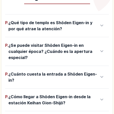
P.
¿Qué tipo de templo es Shōden Eigen-in y
keyboard_arrow_down
por qué atrae la atención?
P.
¿Se puede visitar Shōden Eigen-in en
keyboard_arrow_down
cualquier época? ¿Cuándo es la apertura
especial?
P.
¿Cuánto cuesta la entrada a Shōden Eigen-
keyboard_arrow_down
in?
P.
¿Cómo llegar a Shōden Eigen-in desde la
keyboard_arrow_down
estación Keihan Gion-Shijō?