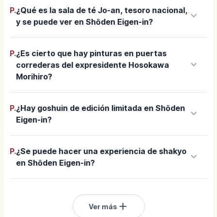
P.
¿Qué es la sala de té Jo-an, tesoro nacional,
keyboard_arrow_down
y se puede ver en Shōden Eigen-in?
P.
¿Es cierto que hay pinturas en puertas
keyboard_arrow_down
correderas del expresidente Hosokawa
Morihiro?
P.
¿Hay goshuin de edición limitada en Shōden
keyboard_arrow_down
Eigen-in?
P.
¿Se puede hacer una experiencia de shakyo
keyboard_arrow_down
en Shōden Eigen-in?
add
Ver más