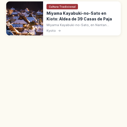
Cultura Tradicional
Miyama Kayabuki-no-Sato en
Kioto: Aldea de 39 Casas de Paja
Miyama Kayabuki-no-Sato, en Nantan
(Kioto), conserva 39 casas tradicionales
Kyoto
→
con techo de paja. Estilo Kitayama, Distrito
de Conservación desde 1993.