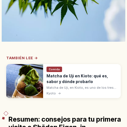
TAMBIÉN LEE →
Comida
Matcha de Uji en Kioto: qué es,
sabor y dónde probarlo
Matcha de Uji, en Kioto, es uno de los tres
grandes tés de Japón con Shizuoka y
Kyoto
→
Sayama. Origen en 1191 con Eisai,
ceremonia del té con Sen no Rikyu.
Resumen: consejos para tu primera