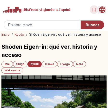
¡Disfruta
viajando a Japón!
Inicio
/
Kyoto
/
Shōden Eigen-in: qué ver, historia y acceso
Shōden Eigen-in: qué ver, historia y
acceso
Kyoto
Mie
Shiga
Osaka
Hyogo
Nara
Wakayama