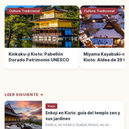
Cultura Tradicional
Cultura Tradicional
Kinkaku-ji Kioto: Pabellón
Miyama Kayabuki-no
Dorado Patrimonio UNESCO
Kioto: Aldea de 39 C
Paja
LEER SIGUIENTE →
Viaje
Enkoji en Kioto: guía del templo zen y
sus jardines
Enkō-ji, en Ichijō-ji (Sakyō, Kioto), es un