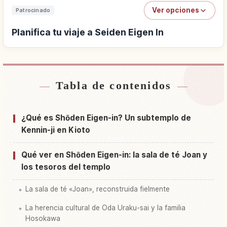
Ver opciones
Patrocinado
Planifica tu viaje a Seiden Eigen In
Tabla de contenidos
Buscar alojamiento cerca de Seiden Eigen In
↗
Buscar experiencias en Seiden Eigen In
↗
¿Qué es Shōden Eigen-in? Un subtemplo de
Kennin-ji en Kioto
Qué ver en Shōden Eigen-in: la sala de té Joan y
los tesoros del templo
La sala de té «Joan», reconstruida fielmente
La herencia cultural de Oda Uraku-sai y la familia
Hosokawa