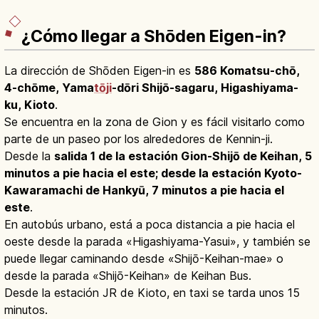
¿Cómo llegar a Shōden Eigen-in?
La dirección de Shōden Eigen-in es
586 Komatsu-chō,
4-chōme, Yama
tōji
-dōri Shijō-sagaru, Higashiyama-
ku, Kioto
.
Se encuentra en la zona de Gion y es fácil visitarlo como
parte de un paseo por los alrededores de Kennin-ji.
Desde la
salida 1 de la estación Gion-Shijō de Keihan, 5
minutos a pie hacia el este; desde la estación Kyoto-
Kawaramachi de Hankyū, 7 minutos a pie hacia el
este
.
En autobús urbano, está a poca distancia a pie hacia el
oeste desde la parada «Higashiyama-Yasui», y también se
puede llegar caminando desde «Shijō-Keihan-mae» o
desde la parada «Shijō-Keihan» de Keihan Bus.
Desde la estación JR de Kioto, en taxi se tarda unos 15
minutos.