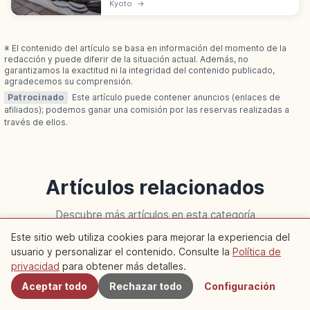
templo de la escuela Rinzai Nanzen-ji fundado
Kyoto
→
por Tokugawa Ieyasu en 1601 como
academia. Tipos móviles de Enkō-ji.
※ El contenido del artículo se basa en información del momento de la
redacción y puede diferir de la situación actual. Además, no
garantizamos la exactitud ni la integridad del contenido publicado,
agradecemos su comprensión.
Patrocinado
Este artículo puede contener anuncios (enlaces de
afiliados); podemos ganar una comisión por las reservas realizadas a
través de ellos.
Artículos relacionados
Descubre más artículos en esta categoría
Este sitio web utiliza cookies para mejorar la experiencia del
usuario y personalizar el contenido. Consulte la
Política de
Cercanos
Kyoto
Kyoto
privacidad
para obtener más detalles.
Aceptar todo
Rechazar todo
Configuración