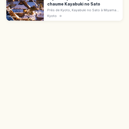
chaume Kayabuki no Sato
Près de Kyoto, Kayabuki no Sato à Miyama
compte 39 chaumières sur 50 maisons.
Kyoto
→
Musée, parking, accès en bus depuis
Hiyoshi.