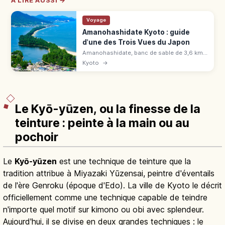
À LIRE AUSSI →
Voyage
Amanohashidate Kyoto : guide
d'une des Trois Vues du Japon
Amanohashidate, banc de sable de 3,6 km
bordé de 6 700 pins : une des Trois Vues du
Kyoto
→
Japon. Panoramas, vélo, spécialités, accès
en 2h depuis Kyoto.
Le Kyō-yūzen, ou la finesse de la
teinture : peinte à la main ou au
pochoir
Le
Kyō-yūzen
est une technique de teinture que la
tradition attribue à Miyazaki Yūzensai, peintre d'éventails
de l'ère Genroku (époque d'Edo). La ville de Kyoto le décrit
officiellement comme une technique capable de teindre
n'importe quel motif sur kimono ou obi avec splendeur.
Aujourd'hui, il se divise en deux grandes techniques : le