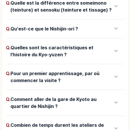
Q.
Quelle est la différence entre someimono
keyboard_arrow_down
(teinture) et sensoku (teinture et tissage) ?
keyboard_arrow_down
Q.
Qu'est-ce que le Nishijin-ori ?
Q.
Quelles sont les caractéristiques et
keyboard_arrow_down
l'histoire du Kyo-yuzen ?
Q.
Pour un premier apprentissage, par où
keyboard_arrow_down
commencer la visite ?
Q.
Comment aller de la gare de Kyoto au
keyboard_arrow_down
quartier de Nishijin ?
Q.
Combien de temps durent les ateliers de
keyboard_arrow_down