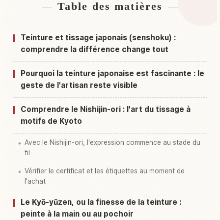
Table des matières
Hébergements près de Kyoto préfecture
↗
Activités à Kyoto préfecture
↗
Teinture et tissage japonais (senshoku) :
comprendre la différence change tout
Pourquoi la teinture japonaise est fascinante : le
geste de l'artisan reste visible
Comprendre le Nishijin-ori : l'art du tissage à
motifs de Kyoto
Avec le Nishijin-ori, l'expression commence au stade du
fil
Vérifier le certificat et les étiquettes au moment de
l'achat
Le Kyō-yūzen, ou la finesse de la teinture :
peinte à la main ou au pochoir