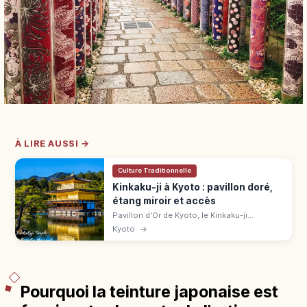
À LIRE AUSSI →
Culture Traditionnelle
Kinkaku-ji à Kyoto : pavillon doré,
étang miroir et accès
Pavillon d'Or de Kyoto, le Kinkaku-ji
(UNESCO) éblouit avec ses 3 étages dorés
Kyoto
→
reflétés dans l'étang. Tarifs, horaires, accès
en bus et meilleures saisons.
Pourquoi la teinture japonaise est