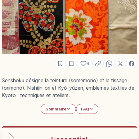
4
Senshoku désigne la teinture (somemono) et le tissage
(orimono). Nishijin-ori et Kyō-yūzen, emblèmes textiles de
Kyoto : techniques et ateliers.
Sommaire
FAQ