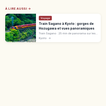
À LIRE AUSSI →
Voyage
Train Sagano à Kyoto : gorges de
Hozugawa et vues panoramiques
Train Sagano : 25 min de panorama sur les
gorges de Hozugawa (7,3 km). Tarif 880 ¥,
Kyoto
→
voiture « The Rich », réservation cerisiers et
érables.