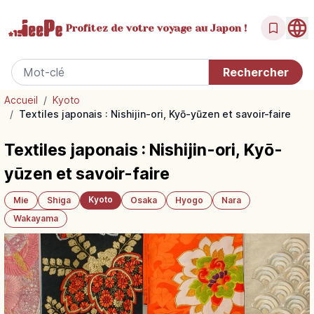
Profitez de votre
voyage au Japon !
Accueil
/
Kyoto
/
Textiles japonais : Nishijin-ori, Kyō-yūzen et savoir-faire
Textiles japonais : Nishijin-ori, Kyō-
yūzen et savoir-faire
Kyoto
Mie
Shiga
Osaka
Hyogo
Nara
Wakayama