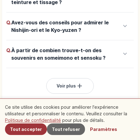
teinture et tissage ?
Q.
Avez-vous des conseils pour admirer le
keyboard_arrow_down
Nishijin-ori et le Kyo-yuzen ?
Q.
À partir de combien trouve-t-on des
keyboard_arrow_down
souvenirs en someimono et sensoku ?
add
Voir plus
Ce site utilise des cookies pour améliorer l'expérience
utilisateur et personnaliser le contenu. Veuillez consulter la
À proximité
Politique de confidentialité
pour plus de détails.
Tout accepter
Tout refuser
Paramètres
ouvrir Culture Traditionnelle
Explorer Kyoto
Explorer Toutes les
Sponsorisé