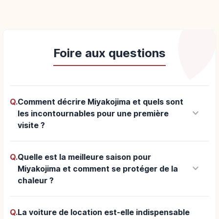
Foire aux questions
Q.
Comment décrire Miyakojima et quels sont
keyboard_arrow_down
les incontournables pour une première
visite ?
Q.
Quelle est la meilleure saison pour
keyboard_arrow_down
Miyakojima et comment se protéger de la
chaleur ?
Q.
La voiture de location est-elle indispensable