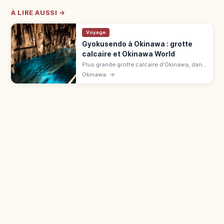
À LIRE AUSSI →
Voyage
Gyokusendo à Okinawa : grotte
calcaire et Okinawa World
Plus grande grotte calcaire d'Okinawa, dans
le parc Okinawa World à Nanjō : 890 m
Okinawa
→
accessibles, plus d'un million de stalactites,
21 °C. 30 min de Naha.