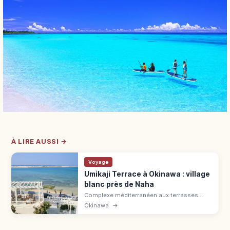
À LIRE AUSSI →
Voyage
Umikaji Terrace à Okinawa : village
blanc près de Naha
Complexe méditerranéen aux terrasses
blanches sur l'île Senagajima, Okinawa.
Okinawa
→
Cafés, boutiques, vue mer, couchers de
soleil. 15 min depuis l'aéroport de Naha.