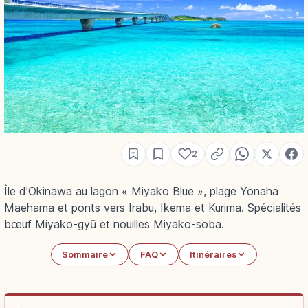
2
Île d'Okinawa au lagon « Miyako Blue », plage Yonaha
Maehama et ponts vers Irabu, Ikema et Kurima. Spécialités
bœuf Miyako-gyū et nouilles Miyako-soba.
Sommaire
FAQ
Itinéraires