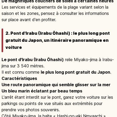
De magnifiques couchers de soleil à certaines heures
Les services et équipements de la plage variant selon la
saison et les zones, pensez à consulter les informations
sur place avant d'en profiter.
2. Pont d'Irabu (Irabu Ōhashi) : le plus long pont
gratuit du Japon, un itinéraire panoramique en
voiture
Le pont d'Irabu (Irabu Ōhashi)
relie Miyako-jima à Irabu-
jima sur 3 540 mètres.
Il est connu comme
le plus long pont gratuit du Japon
.
Caractéristiques
Une route panoramique qui semble glisser sur la mer
Un bleu marin éclatant par beau temps
L'arrêt étant interdit sur le pont, garez votre voiture sur les
parkings ou points de vue situés aux extrémités pour
prendre vos photos souvenirs.
Côté Miyako-jima, la halte « Hashi-no-eki Nmyaachi »