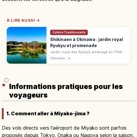
À LIRE AUSSI →
Culture Traditionnelle
Shikinaen à Okinawa : jardin royal
Ryukyu et promenade
Jardin royal des Ryūkyū aménagé en 1799 à
Naha, inscrit à l'UNESCO en 2000. 42 000
Okinawa
→
m² avec étang Shinji-ike, pavillon hexagonal
et ponts en calcaire.
Informations pratiques pour les
voyageurs
1. Comment aller à Miyako-jima ?
Des vols directs vers l'aéroport de Miyako sont parfois
proposés depuis Tokyo, Osaka ou Nagoya selon la saison.