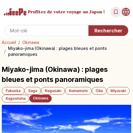
Profitez de votre
voyage au Japon !
Accueil
/
Okinawa
Miyako-jima (Okinawa) : plages bleues et ponts
/
panoramiques
Miyako-jima (Okinawa) : plages
bleues et ponts panoramiques
Fukuoka
Saga
Nagasaki
Kumamoto
Oita
Miyazaki
Okinawa
Kagoshima