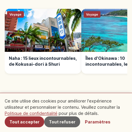
Voyage
Voyage
Naha : 15 lieux incontournables,
Îles d'Okinawa : 10
de Kokusai-dori à Shuri
incontournables, le 
bien choisir
Ce site utilise des cookies pour améliorer l'expérience
utilisateur et personnaliser le contenu. Veuillez consulter la
À proximité
Spots recommandés à
Politique de confidentialité
pour plus de détails.
proximité
Tout accepter
Tout refuser
Paramètres