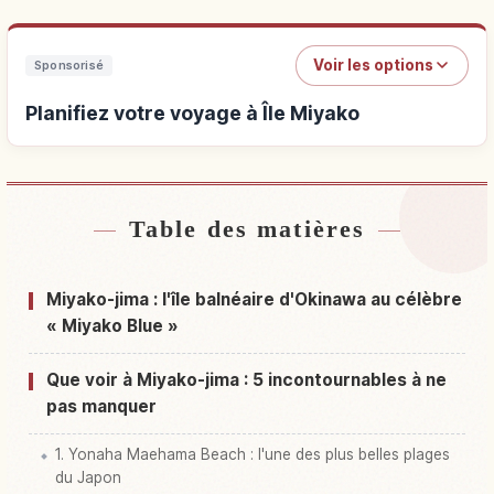
Voir les options
Sponsorisé
Planifiez votre voyage à Île Miyako
Table des matières
Hébergements près de Île Miyako
↗
Activités à Île Miyako
↗
Miyako-jima : l'île balnéaire d'Okinawa au célèbre
« Miyako Blue »
Que voir à Miyako-jima : 5 incontournables à ne
pas manquer
1. Yonaha Maehama Beach : l'une des plus belles plages
du Japon