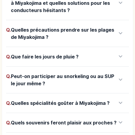
keyboard_arrow_down
à Miyakojima et quelles solutions pour les
conducteurs hésitants ?
Q.
Quelles précautions prendre sur les plages
keyboard_arrow_down
de Miyakojima ?
keyboard_arrow_down
Q.
Que faire les jours de pluie ?
Q.
Peut-on participer au snorkeling ou au SUP
keyboard_arrow_down
le jour même ?
keyboard_arrow_down
Q.
Quelles spécialités goûter à Miyakojima ?
keyboard_arrow_down
Q.
Quels souvenirs feront plaisir aux proches ?