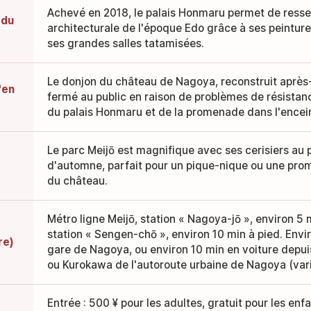
Achevé en 2018, le palais Honmaru permet de ressen
 du
architecturale de l'époque Edo grâce à ses peintu
ses grandes salles tatamisées.
Le donjon du château de Nagoya, reconstruit après
'en
fermé au public en raison de problèmes de résistanc
du palais Honmaru et de la promenade dans l'encei
Le parc Meijō est magnifique avec ses cerisiers au 
d'automne, parfait pour un pique-nique ou une pro
du château.
Métro ligne Meijō, station « Nagoya-jō », environ 5 
station « Sengen-chō », environ 10 min à pied. Envi
re)
gare de Nagoya, ou environ 10 min en voiture depui
ou Kurokawa de l'autoroute urbaine de Nagoya (varia
Entrée : 500 ¥ pour les adultes, gratuit pour les enf