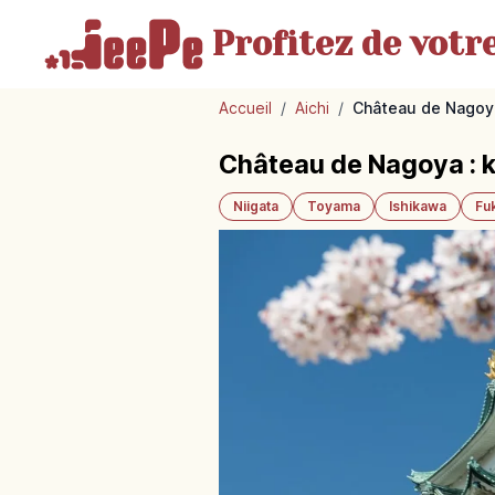
Profitez de votr
Accueil
/
Aichi
/
Château de Nagoya 
Château de Nagoya : k
Niigata
Toyama
Ishikawa
Fu