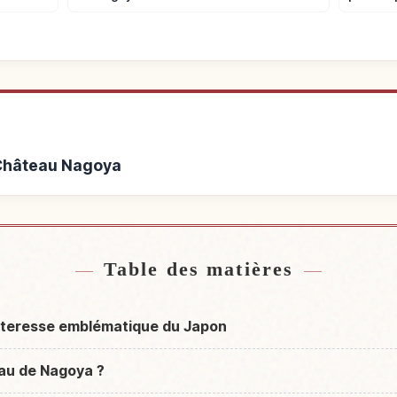
 Château Nagoya
de Château Nagoya
Activités à C
↗
Table des matières
rteresse emblématique du Japon
au de Nagoya ?