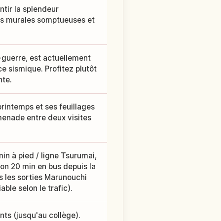
tir la splendeur
res murales somptueuses et
-guerre, est actuellement
e sismique. Profitez plutôt
nte.
printemps et ses feuillages
menade entre deux visites
min à pied / ligne Tsurumai,
ron 20 min en bus depuis la
s les sorties Marunouchi
ble selon le trafic).
ants (jusqu'au collège).