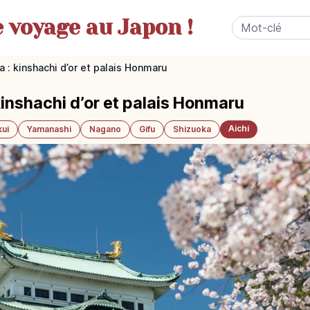
e
voyage au Japon !
: kinshachi d’or et palais Honmaru
inshachi d’or et palais Honmaru
Aichi
kui
Yamanashi
Nagano
Gifu
Shizuoka