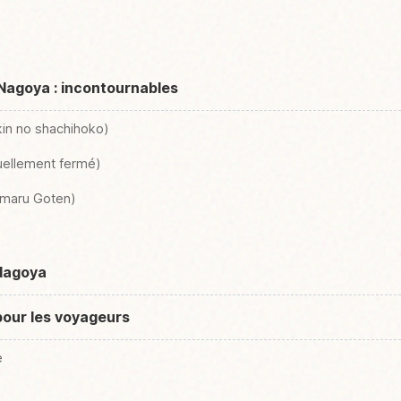
Nagoya : incontournables
kin no shachihoko)
tuellement fermé)
nmaru Goten)
 Nagoya
pour les voyageurs
e