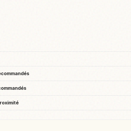
 recommandés
recommandés
roximité